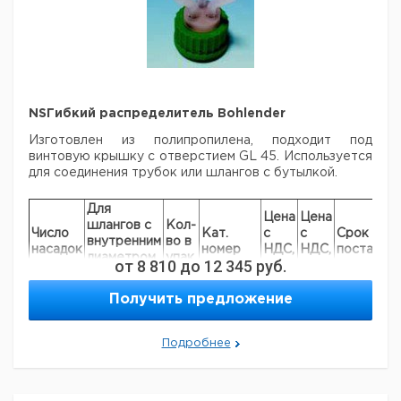
NSГибкий распределитель Bohlender
Изготовлен из полипропилена, подходит под
винтовую крышку с отверстием GL 45.
Используется
для соединения трубок или шлангов с бутылкой.
Для
Цена
Цена
шлангов с
Кол-
Число
Кат.
с
с
Срок
внутренним
во в
насадок
номер
НДС,
НДС,
поставки
диаметром,
упак.
от
8 810
до
12 345
руб.
евро
руб
мм
2
6 - 9 mm
1
7634892
Получить предложение
3
6 - 9 mm
1
9209858
2
7 - 11 mm
1
9209859
Подробнее