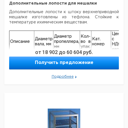
Рекомендуем купить по низкой цене.
Дополнительные лопости для мешалки
Дополнительные лопости к штоку верхнеприводной
мешалке изготовлены из тефлона. Стойкие к
температуре ихимическим веществам.
Цена
Ц
Диаметр
Кол-
Диаметр
Кат.
с
с
Описание
пропеллера,
во в
вала, мм
номер
НДС,
Н
мм
упак.
евро
р
от
18 902
до
60 604
руб.
3-
лопастной
8
75
1
6233277
Получить предложение
пропеллер
3-
Подробнее
лопастной
10
75
1
6231491
пропеллер
3-
лопастной
10
140
1
7651149
пропеллер
Макси
3-
лопастной
16
200
1
6227770
пропеллер
Макси