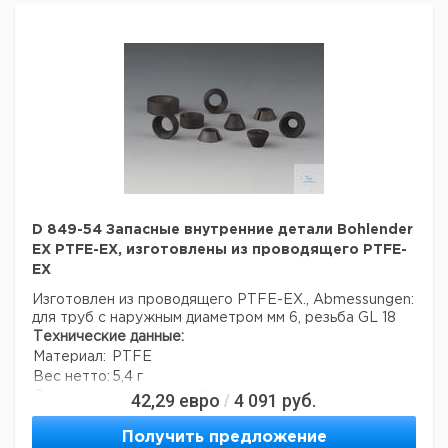
Страна происхождения:
Германия
D 849-54 Запасные внутренние детали Bohlender
EX PTFE-EX, изготовлены из проводящего PTFE-
EX
Изготовлен из проводящего PTFE-EX., Abmessungen:
для труб с наружным диаметром мм 6, резьба GL 18
Технические данные:
Материал:
PTFE
Вес нетто:
5,4 г
42,29
евро
4 091
руб.
Данные для перевозки (реальные данные могут
/
отличаться)
Страна происхождения:
Германия
Получить предложение