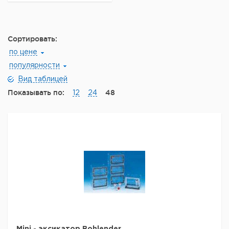
Сортировать:
по цене
популярности
Вид таблицей
Показывать по:
48
12
24