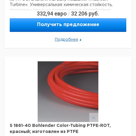
Turbine». Универсальная химическая стойкость,
поскольку продукт подвергается воздействию
332,94
евро
32 206
руб.
/
только PTFE., Abmessungen: длина мм 600, диаметр
вала. мм 10, диаметр патрона мм 8, подходит для NS,
Получить предложение
подходит для NW 60, размеры в соответствии с
чертежом A - B - C - D мм 50 - 10 - 2 - 12,5
Технические данные:
Подробнее
Длина:
600 мм
Длина листа мешалки:
10 мм
Материал:
PTFE
Вес нетто:
280 г
Данные для перевозки (реальные данные могут
отличаться)
Страна происхождения:
Германия
S 1861-40 Bohlender Color-Tubing PTFE-ROT,
красный; изготовлен из PTFE