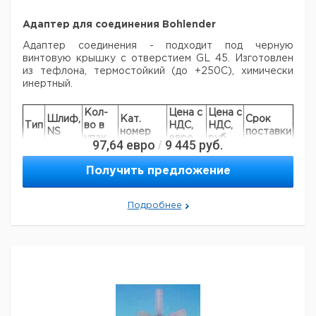
Адаптер для соединения Bohlender
Адаптер соединения - подходит под черную
винтовую крышку с отверстием GL 45.
Изготовлен
из тефлона, термостойкий (до +250С), химически
инертный.
Кол-
Цена с
Цена с
Шлиф,
Кат.
Срок
Тип
во в
НДС,
НДС,
NS
номер
поставки
упак.
евро
руб
97,64
евро
9 445
руб.
/
GL
29/32
1
6224507
45
Получить предложение
Подробнее