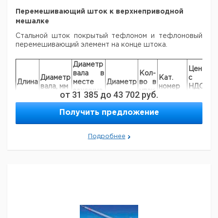
Перемешивающий шток к верхнеприводной
мешалке
Стальной шток покрытый тефлоном и тефлоновый
перемешивающий элемент на конце штока.
Диаметр
Цена
Це
вала в
Кол-
Диаметр
Кат.
с
с
Длина
месте
Диаметр
во в
вала, мм
номер
НДС,
НД
зажимма,
упак.
от
31 385
до
43 702
руб.
евро
ру
мм
350
6
4,7
50
1
9197176
Получить предложение
450
8
6,5
90
1
9197177
350
10
8,0
90
1
9197178
Подробнее
450
10
8,0
90
1
9197179
600
10
8,0
90
1
9197180