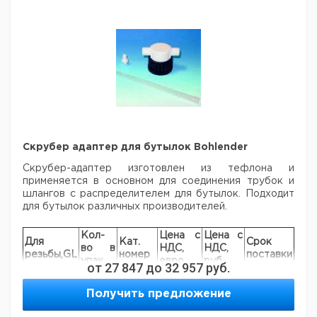
Рекомендуем купить по низкой цене.
Скрубер адаптер для бутылок Bohlender
Скрубер-адаптер изготовлен из тефлона и
применяется в основном для соединения трубок и
шлангов с распределителем для бутылок. Подходит
для бутылок различных производителей.
Кол-
Цена с
Цена с
Для
Кат.
Срок
во в
НДС,
НДС,
резьбы,GL
номер
поставки
упак.
евро
руб
от
27 847
до
32 957
руб.
Резьба
1
9110310
GL45
Получить предложение
Резьба
1
9110311