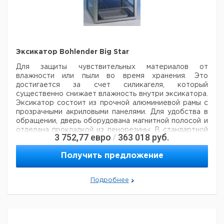
3-
лопастная
10
100
1
9197170
крыльчатка
3-
лопастная
10
150
1
6401547
Эксикатор Bohlender Big Star
крыльчатка
Для защиты чувствительных материалов от
Якорь
8
0
1
9197171
влажности или пыли во время хранения.
Это
Якорь
10
0
1
6233254
достигается за счет силикагеля, который
Якорь
8
0
1
9197172
существенно снижает влажность внутри эксикатора.
Эксикатор состоит из прочной алюминиевой рамы с
Якорь
10
0
1
9197173
прозрачными акриловыми панелями. Для удобства в
Лопасть
8
0
1
9197174
обращении, дверь оборудована магнитной полосой и
Лопасть
10
0
1
6229275
отделана прокладкой из пенорезины. В стандартной
3 752,77
евро
363 018
руб.
/
Лопасть
16
0
1
9197175
комплектации цифровой точный гигрометр, который
показывает температуру и влажность а также две
Получить предложение
сменные и регулируемые полки из нержавеющей
стали и поддон для силикагеля. Эксикатор может
вмещать до 17 полок.
Внутренние размеры (Ш х Д х
Подробнее
В): 502 x 502 x 502 мм
Внешние размеры (Ш х Д х
В): 585 x 560 x 555 мм
Цена
Цена
Кол-
Кат.
с
с
Срок