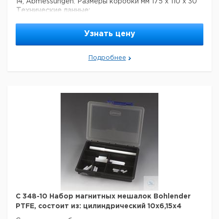
14, Abmessungen: Размеры коробки мм 175 x 110 x 30
Технические данные:
Материал:
PTFE
Вес нетто:
207 г
Узнать цену
Форма мешалки:
треугольный
Данные для перевозки (реальные данные могут
Подробнее
отличаться)
Страна происхождения:
Германия
C 348-10 Набор магнитных мешалок Bohlender
PTFE, состоит из: цилиндрический 10x6,15x4