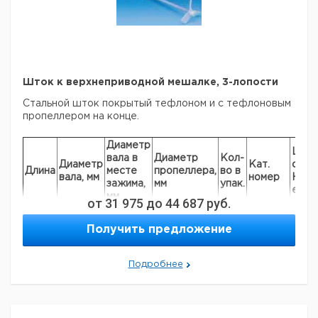
Шток к верхнеприводной мешалке, 3-лопости
Стальной шток покрытый тефлоном и с тефлоновым
пропеллером на конце.
Диаметр
Цена
вала в
Диаметр
Кол-
Диаметр
Кат.
с
Длина
месте
пропеллера,
во в
вала, мм
номер
НДС,
зажима,
мм
упак.
евро
мм
от
31 975
до
44 687
руб.
450
6
4,7
50
1
9197138
Получить предложение
350
8
6,5
75
1
9197130
350
8
6,5
75
1
9197139
450
10
8,0
75
1
9197140
Подробнее
600
10
8,0
75
1
9197129
600
10
8,0
75
1
9197149