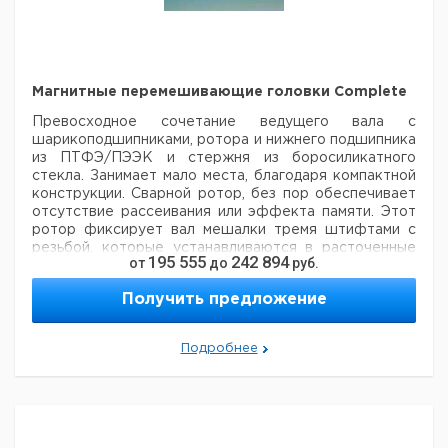
Магнитные перемешивающие головки Complete
Превосходное сочетание ведущего вала с
шарикоподшипниками, ротора и нижнего подшипника
из ПТФЭ/ПЭЭК и стержня из боросиликатного
стекла. Занимает мало места, благодаря компактной
конструкции. Сварной ротор, без пор обеспечивает
отсутствие рассеивания или эффекта памяти. Этот
ротор фиксирует вал мешалки тремя штифтами с
резьбой, которые устанавливаются в расточенные
195 555
242 894
от
до
руб.
отверстия на валу мешалки. Это обеспечивает
оптимальную передачу мощности и прочную
Получить предложение
установку. 6мм мотор может быть присоединен к
муфте мешалки или к перемешивающему
устройству.
- момент силы до 50Нсм
- не требует
Подробнее
смазки
- все детали, контактирующие с
перемешиваемым веществом, не содержат металлов
- высокая скорость до 1500 мин-1
- возможна работа
при температуре до +250°
- превосходная
химическая устойчивость- безопасный сухой ход
-
высокая износостойкость