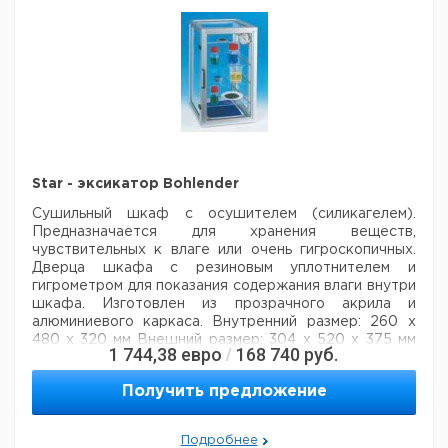
Диаметр
Цена
Цена
Размер
Кол-
Диаметр
приводного
Кат.
с
с
С
шлифа,
во в
вала, мм
стержня,
номер
НДС,
НДС,
п
NS
упак.
мм
евро
руб
6
19/26
28 мм
1
9197200
8
29/32
35 мм
1
9197201
Рекомендуем купить по низкой цене.
Star - эксикатор Bohlender
Сушильный шкаф с осушителем (силикагелем).
Предназначается для хранения веществ,
чувствительных к влаге или очень гигроскопичных.
Дверца шкафа с резиновым уплотнителем и
гигрометром для показания содержания влаги внутри
шкафа. Изготовлен из прозрачного акрила и
алюминиевого каркаса.
Внутренний размер: 260 x
480 x 320 мм
Внешний размер: 304 x 520 x 375 мм
1 744,38
евро
168 740
руб.
/
Рабочий объем: 40 л
Общий объем: 45 л
Вес: ок. 7 кг
Получить предложение
Цена
Цена
Кол-
Кат.
с
с
Срок
Описание
во в
номер
НДС,
НДС,
поставки
Подробнее
упак.