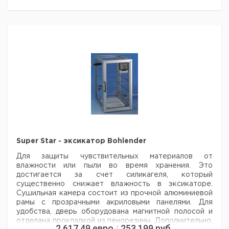
евро
руб
с мягкой
магнитной
1
9042651
фиксацией
Рекомендуем купить по низкой цене.
Super Star - эксикатор Bohlender
Для защиты чувствительных материалов от
влажности или пыли во время хранения.
Это
достигается за счет силикагеля, который
существенно снижает влажность в эксикаторе.
Сушильная камера состоит из прочной алюминиевой
рамы с прозрачными акриловыми панелями.
Для
удобства, дверь оборудована магнитной полосой и
отделана прокладкой из пенорезины. Дополнительно,
2 617,49
евро
253 199
руб.
/