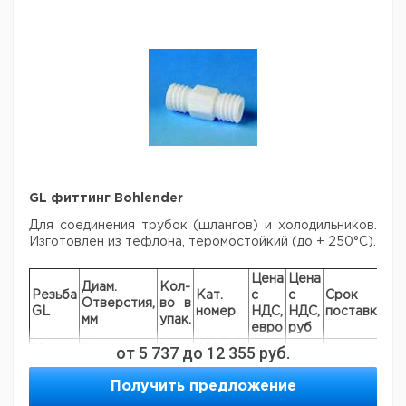
GL фиттинг Bohlender
Для соединения трубок (шлангов) и холодильников.
Изготовлен из тефлона, теромостойкий (до + 250°C).
Цена
Цена
Диам.
Кол-
Резьба
Кат.
с
с
Срок
Отверстия,
во в
GL
номер
НДС,
НДС,
поставки
мм
упак.
евро
руб
14
6,5
от
5 737
1
до
9207113
12 355
руб.
18
10,5
1
9207114
Получить предложение
25
14,5
1
9207115