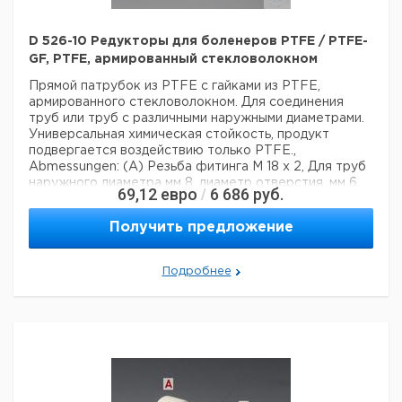
D 526-10 Редукторы для боленеров PTFE / PTFE-
GF, PTFE, армированный стекловолокном
Прямой патрубок из PTFE с гайками из PTFE,
армированного стекловолокном. Для соединения
труб или труб с различными наружными диаметрами.
Универсальная химическая стойкость, продукт
подвергается воздействию только PTFE.,
Abmessungen: (A) Резьба фитинга M 18 x 2, Для труб
наружного диаметра мм 8, диаметр отверстия. мм 6,
69,12
евро
6 686
руб.
/
(B) Резьба фитинга M 14 x 2, для наружного диаметра
трубки мм 6
Получить предложение
Технические данные:
Материал:
PTFE
Вес нетто:
32 г
Подробнее
Данные для перевозки (реальные данные могут
отличаться)
Страна происхождения:
Германия