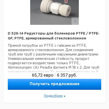
D 526-14 Редукторы для боленеров PTFE / PTFE-
GF, PTFE, армированный стекловолокном
Прямой патрубок из PTFE с гайками из PTFE,
армированного стекловолокном. Для соединения
труб или труб с различными наружными диаметрами.
Универсальная химическая стойкость, продукт
подвергается воздействию только PTFE.,
Abmessungen: (A) Резьба фитинга M 18 x 2, Для труб
наружного диаметра мм 10, диаметр отверстия. мм 8,
65,72
евро
6 357
руб.
/
(B) Резьба фитинга M 18 x 2, для наружного диаметра
трубки мм 8
Получить предложение
Технические данные:
Материал:
PTFE
Вес нетто:
40 г
Подробнее
Данные для перевозки (реальные данные могут
отличаться)