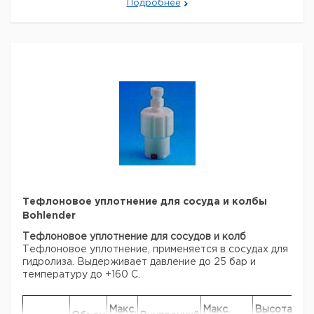
Подробнее
260 мм
Внешние размеры (Ш х Д х В): 520 x 375 x
340 мм
Цена
Цена
Кол-
Кат.
с
с
Срок
Тип
во в
номер
НДС,
НДС,
поставки
упак.
евро
руб
Эксикатор
Bohlender
1
6800632
Horizontal-
Star
Рекомендуем купить по низкой цене.
Тефлоновое уплотнение для сосуда и колбы
Bohlender
Тефлоновое уплотнение для сосудов и колб
Тефлоновое уплотнение, применяется в сосудах для
гидролиза.
Выдерживает давление до 25 бар и
температуру до +160 С.
Макс.
Макс.
Высота
Кол