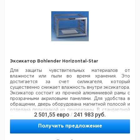
Тип
во в
номер
НДС,
НДС,
поставки
упак.
евро
руб
Эксикатор
Bohlender
1
6300334
Big Star
Рекомендуем купить по низкой цене.
Эксикатор Bohlender Horizontal-Star
Для защиты чувствительных материалов от
влажности или пыли во время хранения.
Это
достигается за счет силикагеля, который
существенно снижает влажность внутри эксикатора.
Эксикатор состоит из прочной алюминиевой рамы с
прозрачными акриловыми панелями. Для удобства в
обращении, дверь оборудована магнитной полосой и
отделана прокладкой из пенорезины. В стандартной
2 501,55
евро
241 983
руб.
/
комплектации цифровой точный гигрометр, который
показывает температуру и влажность а также две
Получить предложение
сменные и регулируемые полки из PMMA и поддон
для силикагеля. Эксикатор может вмещать до 13
полок.
Внутренние размеры (Ш х Д х В): 480 x 320 x