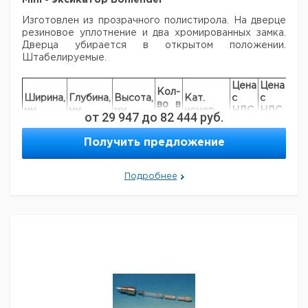
Mini - эксикатор Bohlender
Изготовлен из прозрачного полистирола. На дверце
резиновое уплотнение и два хромированных замка.
Дверца убирается в открытом положении.
Штабелируемые.
Цена
Цена
Кол-
Ширина,
Глубина,
Высота,
Кат.
с
с
Сро
во в
мм
мм
мм
номер
НДС,
НДС,
пос
от
29 947
до
82 444
руб.
упак.
евро
руб
224
200
168
1
9042646
Получить предложение
224
200
336
1
9042647
224
200
504
1
9042648
Подробнее
Рекомендуем купить по низкой цене.