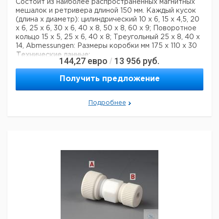
Состоит из наиболее распространенных магнитных
мешалок и ретривера длиной 150 мм. Каждый кусок
(длина х диаметр): цилиндрический 10 х 6, 15 х 4,5, 20
х 6, 25 х 6, 30 х 6, 40 х 8, 50 х 8, 60 х 9; Поворотное
кольцо 15 x 5, 25 x 6, 40 x 8; Треугольный 25 x 8, 40 x
14, Abmessungen: Размеры коробки мм 175 x 110 x 30
Технические данные:
144,27
евро
13 956
руб.
/
Материал:
PTFE
Вес нетто:
207 г
Получить предложение
Форма мешалки:
треугольный
Данные для перевозки (реальные данные могут
отличаться)
Подробнее
Страна происхождения:
Германия