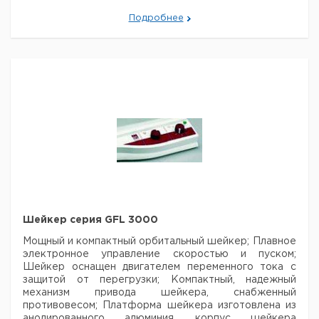
Подробнее
Апертуры
Диам.
Внеш.
Ра
с
Мощность
Тип
отверстия
габаритные
вы
набором
Bт
мм
размеры мм
мм
колец
Водяная
баня
682 x 232 x
4
130
1000
90
GFL
190
1041
Водяная
баня
982 x 232 x
6
130
1500
90
GFL
190
1042
Рекомендуем купить по низкой цене.
Шейкер серия GFL 3000
Мощный и компактный орбитальный шейкер;
Плавное
электронное управление скоростью и пуском;
Шейкер оснащен двигателем переменного тока с
защитой от перегрузки; Компактный, надежный
механизм привода шейкера, снабженный
противовесом; Платформа шейкера изготовлена из
анодированного алюминия, корпус шейкера