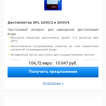
Дистиллятор GFL 2001/2 и 2001/4
Настольный аппарат для одинарной дистилляции
воды.
Высокое качество дистиллята, прибл. 2,3 мкСм/см при
25°C.
Экономичное потребление энергии за счет перегонки
нагретой охлаждающей воды.
Испаритель легко доступен для осуществления чистки.
Отбор дистиллята через выпускной патрубок
104,72
евро
10 047
руб.
/
холодильника.
Дегазирование CO2 через отвод в холодильнике.
Получить предложение
Температура охлаждающей воды отображается на
термометре.
Нагревательный элемент, испаритель и холодильник
Подробнее
изготовлены из нержавеющей стали.
Корпус изготовлен из оцинкованной стали с
порошковым эпоксидным покрытием.
Входные и выходные патрубки охлаждающей воды 1/2"
(внутр. диам. 12,7 мм).