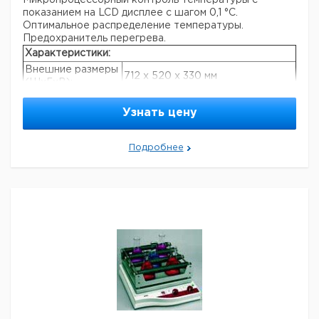
Микропроцессорный контроль температуры с
показанием на LCD дисплее с шагом 0,1 °C.
Оптимальное распределение температуры.
Предохранитель перегрева.
Характеристики:
Внешние размеры
712 x 520 x 330 мм
(ШxГxВ):
Внутренние
450 x 300 x 160 мм
размеры (ШхГхВ):
Узнать цену
Объем:
ок. 20 л
Высота:
190 мм
Подробнее
Макс. уровень
воды выше
105 мм/90 мм
корзины/
стеллажа:
Вес
28\32 кг
нетто\брутто:
Тип
возвратно-поступательное
перемешивания:
движение
Постоянство
±0,1°C (временное)
температур:
Дисплей:
Цифровой ЖК