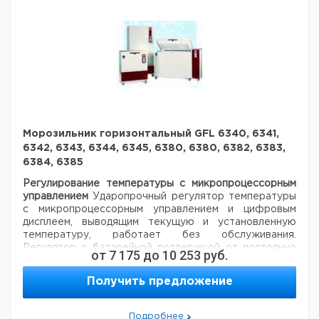
Шланги для подачи и отвода воды доступны, как
аксессуары.
Расход
Производительность,
Габаритные
М
Тип
воды
л/час
размеры, мм
В
л/час
Дистиллятор
280 x 250 x
2
20
2
2001/2
490
Морозильник горизонтальный GFL 6340, 6341,
Дистиллятор
280 x 250 x
6342, 6343, 6344, 6345, 6380, 6380, 6382, 6383,
4
40
3
2001/4
490
6384, 6385
Регулирование температуры с микропроцессорным
управлением
Ударопрочный регулятор температуры
с микропроцессорным управлением и цифровым
дисплеем, выводящим текущую и установленную
температуру, работает без обслуживания.
Регулятор с батарейной поддержкой от постоянно
от
7 175
до
10 253
руб.
заряжающегося NiCd аккумулятора, который питает
дисплей текущей температуры и сигнализирует о
Получить предложение
отключении питания. Батареи хватает на 60 часов.
Во время работы от сети уровень заряда батареи и
установленная температура выводятся при
Подробнее