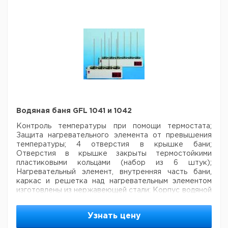
Апертуры
Диам.
Внеш.
Рабоча
с
Масса
Тип
отверстия
габаритные
высота
набором
кг
мм
размеры мм
мм
колец
Водяная
баня
430 x 300 x
6
90
6,1
100
GFL
155
1031
Водяная
баня
670 x 300
8
110
8,2
100
GFL
x 155
1032
Водяная баня GFL 1041 и 1042
Контроль температуры при помощи термостата;
Рекомендуем купить по низкой цене.
Защита нагревательного элемента от превышения
температуры;
4 отверстия в крышке бани;
Отверстия в крышке закрыты термостойкими
пластиковыми кольцами (набор из 6 штук);
Нагревательный элемент, внутренняя часть бани,
каркас и решетка над нагревательным элементом
изготовлены из нержавеющей стали;
Корпус водяной
бани изготовлен из оцинкованной стали с
порошковым покрытием и является устойчивым к
Узнать цену
коррозии; Настраиваемый регулятор уровня воды
1919 входит в стандартный комплект поставки.