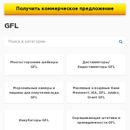
Получить
коммерческое
предложение
GFL
Многосторонние шейкеры
Дистилляторы/
GFL
бидистилляторы GFL
Морозильные камеры и
Масляные и водяные бани
машины для получения льда
Memmert, IKA, GFL, Julabo,
GFL
Grant GFL
Окрашивающие штативы и
Инкубаторы GFL
принадлежности GFL