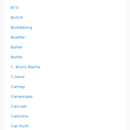
BTX
BUCHI
Buddeberg
Buehler
Buhler
Burkle
C. Bruno Bayha
C.Giese
Camag
Campingaz
Cancarb
Carbolite
Carl Roth