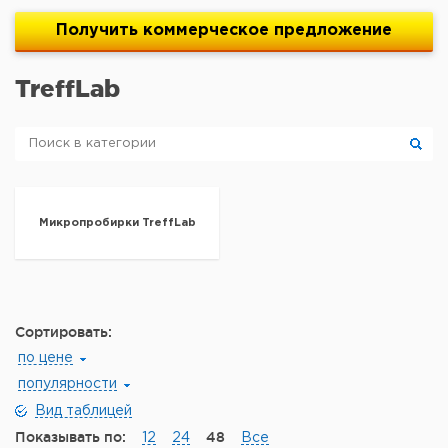
Получить
коммерческое
предложение
TreffLab
Микропробирки TreffLab
Сортировать:
по цене
популярности
Вид таблицей
Показывать по:
48
12
24
Все