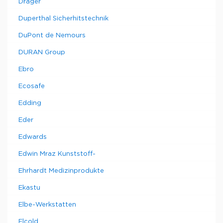
Drager
Duperthal Sicherhitstechnik
DuPont de Nemours
DURAN Group
Ebro
Ecosafe
Edding
Eder
Edwards
Edwin Mraz Kunststoff-
Ehrhardt Medizinprodukte
Ekastu
Elbe-Werkstatten
Elcold