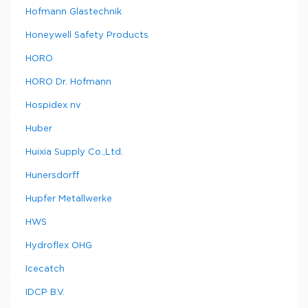
Hofmann Glastechnik
Honeywell Safety Products
HORO
HORO Dr. Hofmann
Hospidex nv
Huber
Huixia Supply Co.,Ltd.
Hunersdorff
Hupfer Metallwerke
HWS
Hydroflex OHG
Icecatch
IDCP B.V.