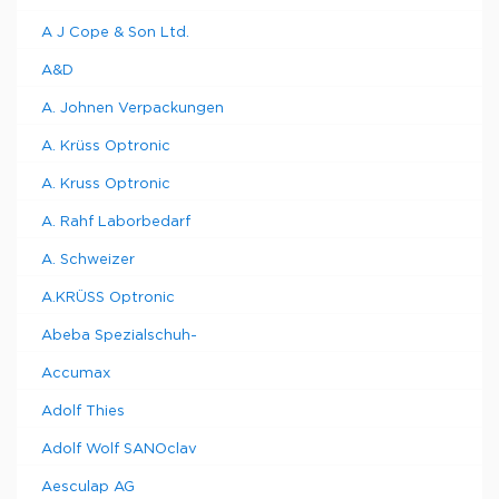
A J Cope & Son Ltd.
A&D
A. Johnen Verpackungen
A. Krüss Optronic
A. Kruss Optronic
A. Rahf Laborbedarf
A. Schweizer
A.KRÜSS Optronic
Abeba Spezialschuh-
Accumax
Adolf Thies
Adolf Wolf SANOclav
Aesculap AG