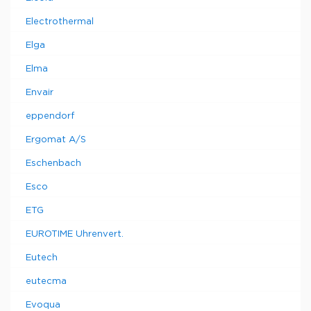
Electrothermal
Elga
Elma
Envair
eppendorf
Ergomat A/S
Eschenbach
Esco
ETG
EUROTIME Uhrenvert.
Eutech
eutecma
Evoqua