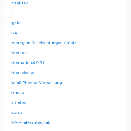
Ideal-tek
IDL
Igefa
IKA
Impreglon Beschichtungen GmbH
Interlock
International P.B.I.
interscience
IphaS Pharma-Verpackung
Irmeco
Ismatec
Isolab
IVA-Analysentechnik