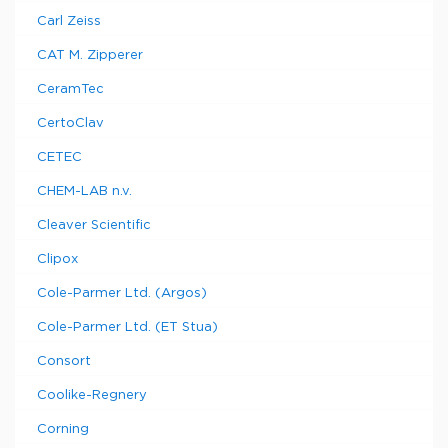
Carl Zeiss
CAT M. Zipperer
CeramTec
CertoClav
CETEC
CHEM-LAB n.v.
Cleaver Scientific
Clipox
Cole-Parmer Ltd. (Argos)
Cole-Parmer Ltd. (ET Stua)
Consort
Coolike-Regnery
Corning