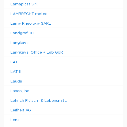
Lamaplast S.r.l.
LAMBRECHT meteo
Lamy Rheology SARL
Landgraf HLL
Langkavel
Langkavel Office + Lab GbR
LAT
LAT II
Lauda
Laxco, Inc.
Lehrich Fleisch- & Lebensmitt.
Leifheit AG
Lenz