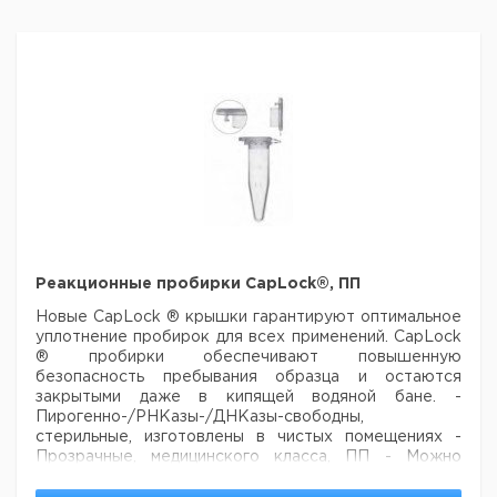
Реакционные пробирки CapLock®, ПП
Новые CapLock ® крышки гарантируют оптимальное
уплотнение пробирок для всех
применений. CapLock
® пробирки обеспечивают повышенную
безопасность
пребывания образца и остаются
закрытыми даже в кипящей водяной бане.
-
Пирогенно-/РНКазы-/ДНКазы-свободны,
стерильные, изготовлены в чистых помещениях
-
Прозрачные, медицинского класса, ПП
- Можно
центрифугировать до 30000 xg
- Автоклавируемые: