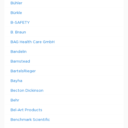
Bühler
Bürkle
B-SAFETY
B. Braun
BAG Health Care GmbH
Bandelin
Barnstead
BartelsRieger
Bayha
Becton Dickinson
Behr
Bel-Art Products
Benchmark Scientific