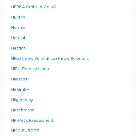
HERKA GmbH & Co KG
HERMA
Hermle
Herolab
Hettich
HHeathrow Scientificeathrow Scientific
HIBU Eismaschinen
Hielscher
Hil GmbH
Hilgenberg
Hirschmann
HK-Pack Krautscheid
HMC-EUROPE