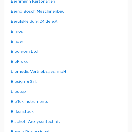
Bergmann Kartonagen
Bernd Bosch Maschinenbau
Berufskleidung24.de e.K.
Bimos
Binder
Biochrom Ltd.
BioFroxx
biomedis Vertriebsges. mbH
Biosigma S.r.l.
biostep
BioTek Instruments
Birkenstock
Bischoff Analysentechnik
Blanco Professional