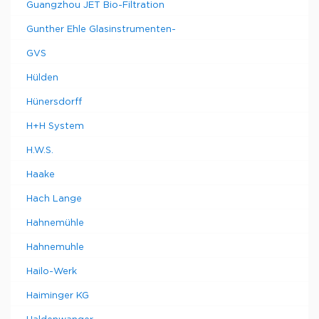
Guangzhou JET Bio-Filtration
Gunther Ehle Glasinstrumenten-
GVS
Hülden
Hünersdorff
H+H System
H.W.S.
Haake
Hach Lange
Hahnemühle
Hahnemuhle
Hailo-Werk
Haiminger KG