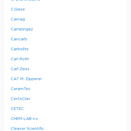
C.Giese
Camag
Campingaz
Cancarb
Carbolite
Carl Roth
Carl Zeiss
CAT M. Zipperer
CeramTec
CertoClav
CETEC
CHEM-LAB n.v.
Cleaver Scientific