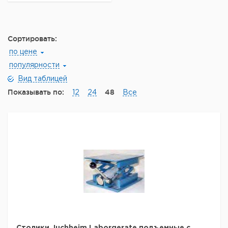
Сортировать:
по цене
популярности
Вид таблицей
Показывать по:
48
12
24
Все