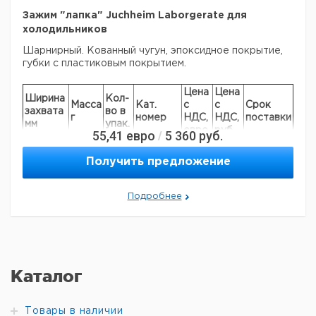
Зажим "лапка" Juchheim Laborgerate для
холодильников
Шарнирный. Кованный чугун, эпоксидное покрытие,
губки с пластиковым покрытием.
Цена
Цена
Ширина
Кол-
Масса
Кат.
с
с
Срок
захвата
во в
г
номер
НДС,
НДС,
поставки
мм
упак.
евро
руб
55,41
евро
5 360
руб.
/
80 мм
480
1
9223907
Получить предложение
Прошу обратить внимание на то, что минимальный
заказ в нашей компании составляет 300 евро с ндс.
Подробнее
Каталог
Товары в наличии