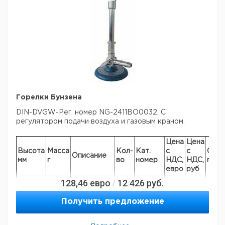
Горелки Бунзена
DIN-DVGW-Рег. номер NG-2411BO0032. С
регулятором подачи воздуха и газовым краном.
Цена
Цена
Высота
Масса
Кол-
Кат.
с
с
Срок
Описание
мм
г
во
номер
НДС,
НДС,
пост
евро
руб
128,46
для
евро
12 426
руб.
/
155
315
природного
1
9018318
газа
Получить предложение
для
155
315
1
9018319
пропана