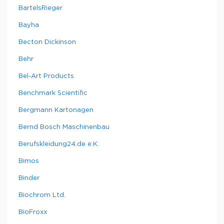
BartelsRieger
Bayha
Becton Dickinson
Behr
Bel-Art Products
Benchmark Scientific
Bergmann Kartonagen
Bernd Bosch Maschinenbau
Berufskleidung24.de e.K.
Bimos
Binder
Biochrom Ltd.
BioFroxx