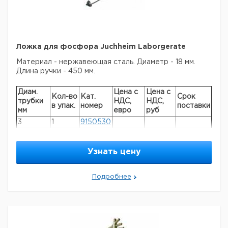
Ложка для фосфора Juchheim Laborgerate
Материал - нержавеющая сталь. Диаметр - 18 мм.
Длина ручки - 450 мм.
Диам.
Цена с
Цена с
Кол-во
Кат.
Срок
трубки
НДС,
НДС,
в упак.
номер
поставки
мм
евро
руб
3
1
9150530
Прошу обратить внимание на то, что минимальный
Узнать цену
заказ в нашей компании составляет 300 евро с ндс.
Подробнее