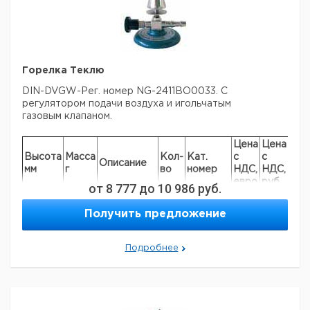
Горелка Теклю
DIN-DVGW-Рег. номер NG-2411BO0033. С
регулятором подачи воздуха и игольчатым
газовым клапаном.
Цена
Цена
Высота
Масса
Кол-
Кат.
с
с
Сро
Описание
мм
г
во
номер
НДС,
НДС,
пос
евро
руб
от
8 777
до
10 986
руб.
для
150
325
1
6236456
пропана
Получить предложение
для
150
325
природного
1
9018310
Подробнее
газа
Прошу обратить внимание на то, что минимальный
заказ в нашей компании составляет 300 евро с ндс.