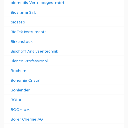
biomedis Vertriebsges. mbH
Biosigma S.r.l.
biostep
BioTek Instruments
Birkenstock
Bischoff Analysentechnik
Blanco Professional
Bochem
Bohemia Cristal
Bohlender
BOLA
BOOM b.v.
Borer Chemie AG