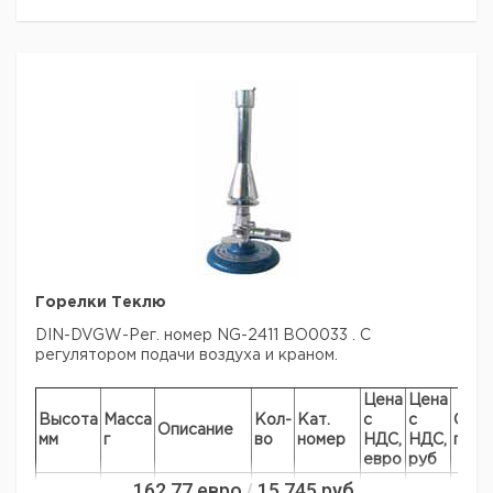
Горелки Теклю
DIN-DVGW-Рег. номер NG-2411 BO0033 . С
регулятором подачи воздуха и краном.
Цена
Цена
Высота
Масса
Кол-
Кат.
с
с
Срок
Описание
мм
г
во
номер
НДС,
НДС,
пост
евро
руб
162,77
для
евро
15 745
руб.
/