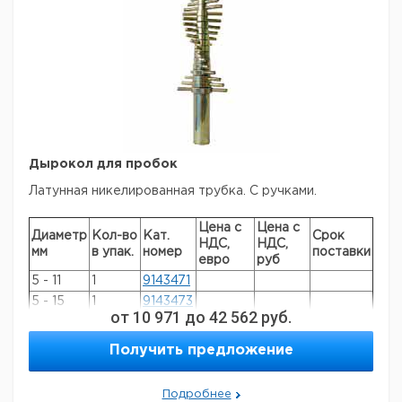
Дырокол для пробок
Латунная никелированная трубка. С ручками.
Цена с
Цена с
Диаметр
Кол-во
Кат.
Срок
НДС,
НДС,
мм
в упак.
номер
поставки
евро
руб
5 - 11
1
9143471
5 - 15
1
9143473
от
10 971
до
42 562
руб.
5 - 19
1
9143475
5 - 26
1
9143477
Получить предложение
Прошу обратить внимание на то, что минимальный
Подробнее
заказ в нашей компании составляет 300 евро с ндс.