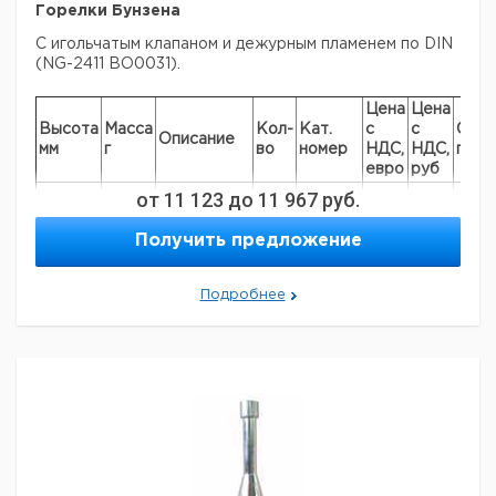
Горелки Бунзена
С игольчатым клапаном и дежурным пламенем по DIN
(NG-2411 BO0031).
Цена
Цена
Высота
Масса
Кол-
Кат.
с
с
Срок
Описание
мм
г
во
номер
НДС,
НДС,
пост
евро
руб
от
для
11 123
до
11 967
руб.
150
300
природного
1
9018313
газа
Получить предложение
для
150
300
1
9018314
пропана
Подробнее
Прошу обратить внимание на то, что минимальный
заказ в нашей компании составляет 300 евро с ндс.