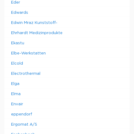
Eder
Edwards
Edwin Mraz Kunststoff-
Ehrhardt Medizinprodukte
Ekastu
Elbe-Werkstatten
Elcold
Electrothermal
Elga
Elma
Envair
eppendorf
Ergomat A/S