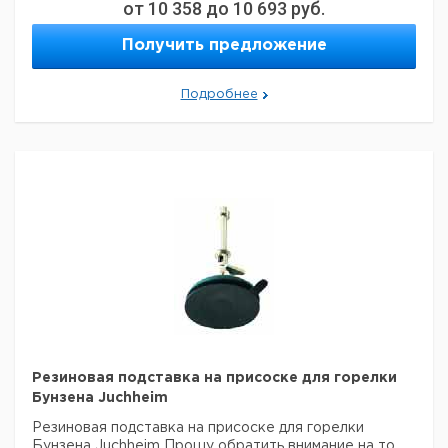
150
320
от
природного
10 358
до
1
10 693
9018316
руб.
газа
Получить предложение
для
150
320
1
9018317
пропана
Подробнее
Прошу обратить внимание на то, что минимальный
заказ в нашей компании составляет 300 евро с ндс.
Резиновая подставка на присоске для горелки
Бунзена Juchheim
Резиновая подставка на присоске для горелки
Бунзена Juchheim
Прошу обратить внимание на то,