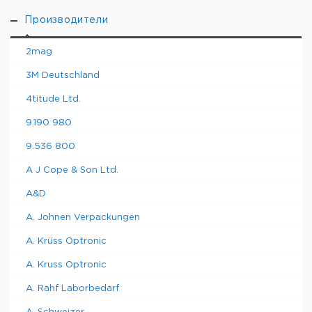
Производители
2mag
3M Deutschland
4titude Ltd.
9.190 980
9.536 800
A J Cope & Son Ltd.
A&D
A. Johnen Verpackungen
A. Krüss Optronic
A. Kruss Optronic
A. Rahf Laborbedarf