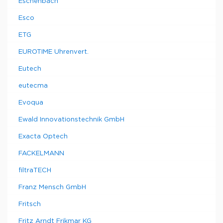
Eschenbach
Esco
ETG
EUROTIME Uhrenvert.
Eutech
eutecma
Evoqua
Ewald Innovationstechnik GmbH
Exacta Optech
FACKELMANN
filtraTECH
Franz Mensch GmbH
Fritsch
Fritz Arndt Frikmar KG