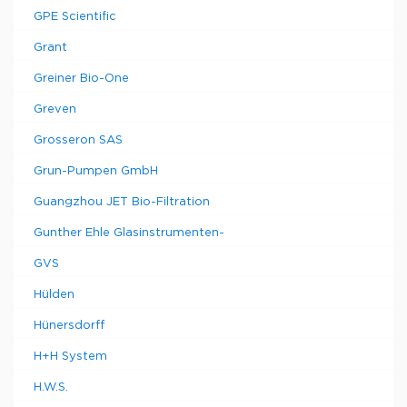
GPE Scientific
Grant
Greiner Bio-One
Greven
Grosseron SAS
Grun-Pumpen GmbH
Guangzhou JET Bio-Filtration
Gunther Ehle Glasinstrumenten-
GVS
Hülden
Hünersdorff
H+H System
H.W.S.