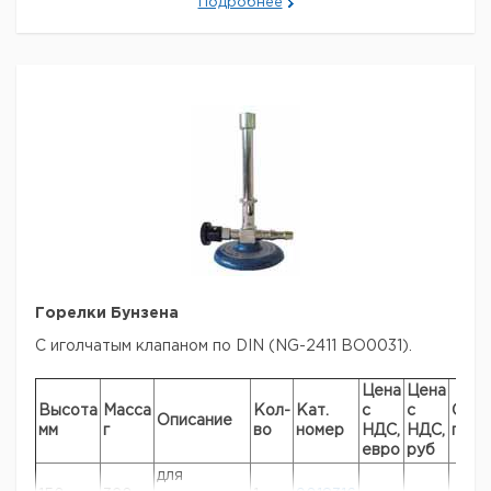
Подробнее
Прошу обратить внимание на то, что минимальный
заказ в нашей компании составляет 300 евро с ндс.
Горелки Бунзена
С иголчатым клапаном по DIN (NG-2411 BO0031).
Цена
Цена
Высота
Масса
Кол-
Кат.
с
с
Срок
Описание
мм
г
во
номер
НДС,
НДС,
пост
евро
руб
для