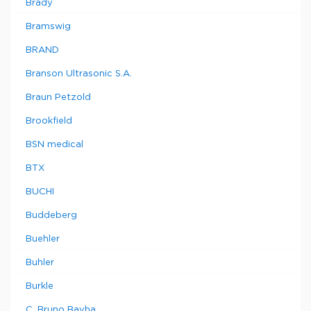
Brady
Bramswig
BRAND
Branson Ultrasonic S.A.
Braun Petzold
Brookfield
BSN medical
BTX
BUCHI
Buddeberg
Buehler
Buhler
Burkle
C. Bruno Bayha