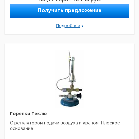
165
360
природного
1
9018311
газа
Получить предложение
для
165
360
1
9018312
пропана
Подробнее
Прошу обратить внимание на то, что минимальный
заказ в нашей компании составляет 300 евро с ндс.
Горелки Теклю
С регулятором подачи воздуха и краном. Плоское
основание.