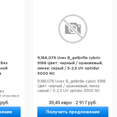
9,188,076 Uvex B_gelbrille cybric
 Без
9188 Цвет: черный / оранжевый,
ьной
линза: серый / 5-2,5 UV optidur
в
3000 NC
9,188,076 Uvex B_gelbrille cybric 9188
Цвет: черный / оранжевый, линза:
серый / 5-2,5 UV optidur 3000 NC
ез
й упаковке
й коробке
руб.
30,40
евро
2 917
руб.
/
жение
Получить предложение