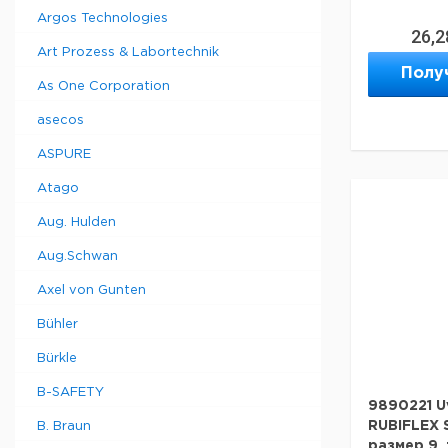
Argos Technologies
26,2
Art Prozess & Labortechnik
Полу
As One Corporation
asecos
ASPURE
Atago
Aug. Hulden
Aug.Schwan
Axel von Gunten
Bühler
Bürkle
B-SAFETY
9890221 U
RUBIFLEX 
B. Braun
размер 9, 