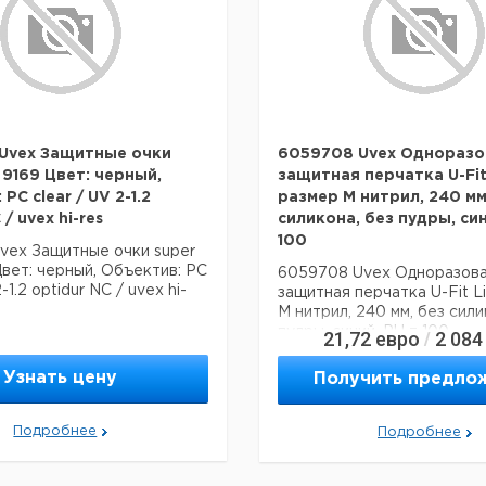
 Uvex Защитные очки
6059708 Uvex Одноразо
 9169 Цвет: черный,
защитная перчатка U-Fit 
PC clear / UV 2-1.2
размер M нитрил, 240 мм
 / uvex hi-res
силикона, без пудры, син
100
Uvex Защитные очки super
вет: черный, Объектив: PC
6059708 Uvex Одноразов
-1.2 optidur NC / uvex hi-
защитная перчатка U-Fit Li
M нитрил, 240 мм, без сили
пудры, синий, PU = 100
21,72
евро
2 084
/
Узнать цену
Получить предло
Подробнее
Подробнее