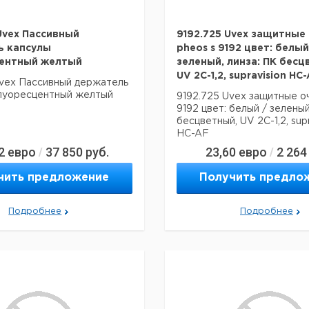
Uvex Пассивный
9192.725 Uvex защитные
ь капсулы
pheos s 9192 цвет: белый
ентный желтый
зеленый, линза: ПК бесц
UV 2C-1,2, supravision HC
Uvex Пассивный держатель
луоресцентный желтый
9192.725 Uvex защитные оч
9192 цвет: белый / зеленый
бесцветный, UV 2C-1,2, supr
HC-AF
2
евро
37 850
руб.
23,60
евро
2 264
/
/
чить предложение
Получить предло
Подробнее
Подробнее