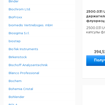
Binder
Biochrom Ltd.
2500.031 
держател
BioFroxx
флуоресц
biomedis Vertriebsges. mbH
2500.031 
капсулы ф
Biosigma S.r.l.
biostep
BioTek Instruments
394,5
Birkenstock
Полу
Bischoff Analysentechnik
Blanco Professional
Bochem
Bohemia Cristal
Bohlender