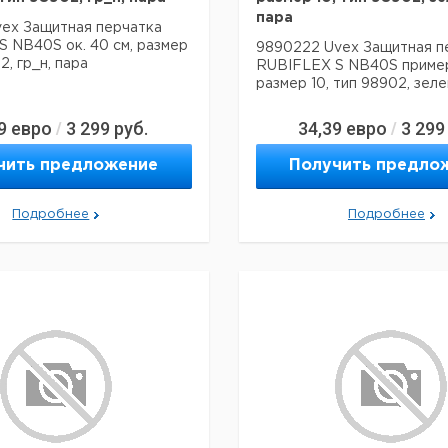
пара
vex Защитная перчатка
 NB40S ок. 40 см, размер
9890222 Uvex Защитная п
2, гр_н, пара
RUBIFLEX S NB40S пример
размер 10, тип 98902, зеле
9
евро
3 299
руб.
34,39
евро
3 299
/
/
чить предложение
Получить предло
Подробнее
Подробнее