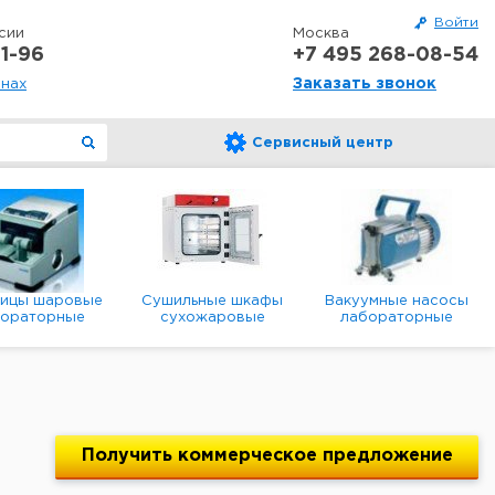
Войти
сии
Москва
1-96
+7 495 268-08-54
Заказать звонок
онах
Сервисный центр
ницы шаровые
Сушильные шкафы
Вакуумные насосы
бораторные
сухожаровые
лабораторные
анетарные
лабораторные
диафрагменные
мембранные
Получить
коммерческое
предложение