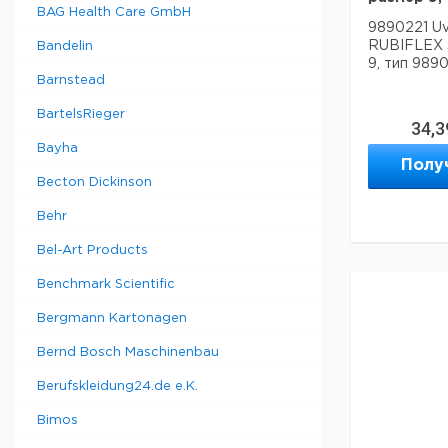
BAG Health Care GmbH
9890221 U
RUBIFLEX S
Bandelin
9, тип 9890
Barnstead
BartelsRieger
34,3
Bayha
Полу
Becton Dickinson
Behr
Bel-Art Products
Benchmark Scientific
Bergmann Kartonagen
Bernd Bosch Maschinenbau
Berufskleidung24.de e.K.
Bimos