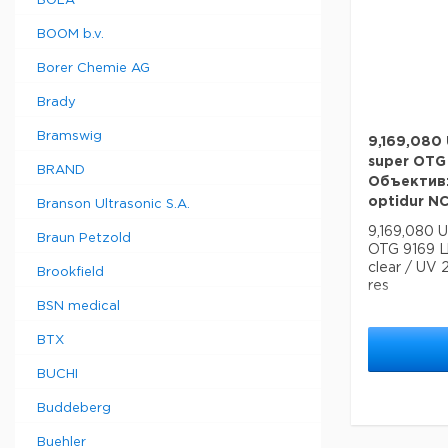
BOLA
BOOM b.v.
Borer Chemie AG
Brady
Bramswig
9,169,080
super OTG
BRAND
Объектив: 
optidur NC
Branson Ultrasonic S.A.
9,169,080 
Braun Petzold
OTG 9169 Ц
clear / UV 2
Brookfield
res
BSN medical
BTX
BUCHI
Buddeberg
Buehler