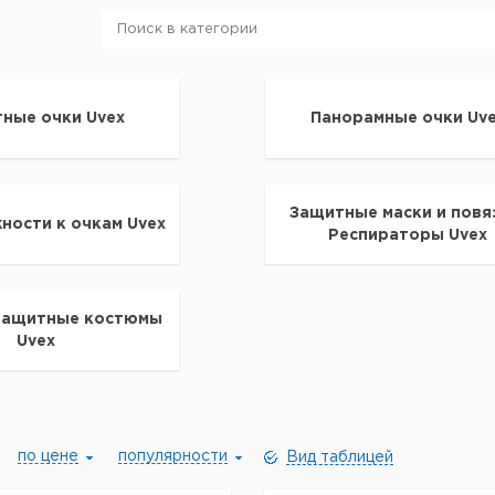
ные очки Uvex
Панорамные очки Uv
Защитные маски и повя
ности к очкам Uvex
Респираторы Uvex
Защитные костюмы
Uvex
по цене
популярности
Вид таблицей