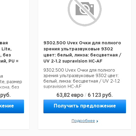
вая
9302.500 Uvex Очки для полного
Lite,
зрения ультразвуковые 9302
, без
цвет: белый, линза: бесцветная /
ий, PU =
UV 2-1.2 supravision HC-AF
9302.500 Uvex Очки для полного
зрения ультразвуковые 9302 цвет:
ая
белый, линза: бесцветная / UV 2-1.2
te, размер
supravision HC-AF
кона, без
руб.
63,82
евро
6 123
руб.
/
жение
Получить предложение
Подробнее