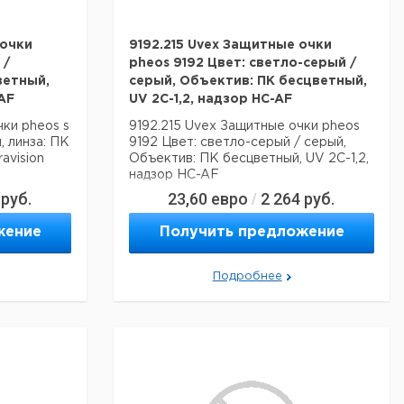
 очки
9192.215 Uvex Защитные очки
 /
pheos 9192 Цвет: светло-серый /
ветный,
серый, Объектив: ПК бесцветный,
-AF
UV 2C-1,2, надзор HC-AF
ки pheos s
9192.215 Uvex Защитные очки pheos
, линза: ПК
9192 Цвет: светло-серый / серый,
avision
Объектив: ПК бесцветный, UV 2C-1,2,
надзор HC-AF
руб.
23,60
евро
2 264
руб.
/
жение
Получить предложение
Подробнее