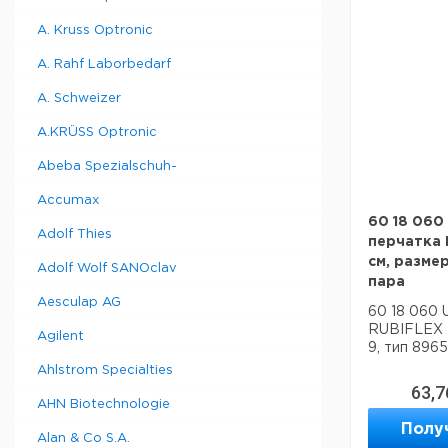
A. Kruss Optronic
A. Rahf Laborbedarf
A. Schweizer
A.KRÜSS Optronic
Abeba Spezialschuh-
Accumax
60 18 060
Adolf Thies
перчатка 
см, размер
Adolf Wolf SANOclav
пара
Aesculap AG
60 18 060 
RUBIFLEX N
Agilent
9, тип 8965
Ahlstrom Specialties
63,7
AHN Biotechnologie
Полу
Alan & Co S.A.