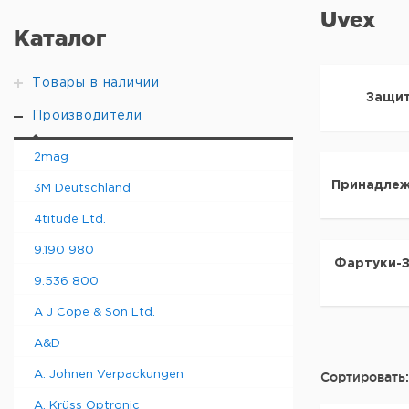
Uvex
Каталог
Товары в наличии
Защит
Производители
2mag
Принадлеж
3M Deutschland
4titude Ltd.
9.190 980
Фартуки-
9.536 800
A J Cope & Son Ltd.
A&D
A. Johnen Verpackungen
Сортировать:
A. Krüss Optronic