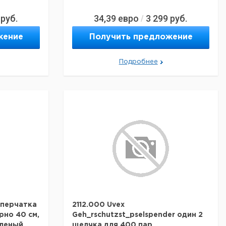
руб.
34,39
евро
3 299
руб.
/
жение
Получить предложение
Подробнее
 перчатка
2112.000 Uvex
рно 40 см,
Geh_rschutzst_pselspender один 2
еленый,
щелчка для 400 пар