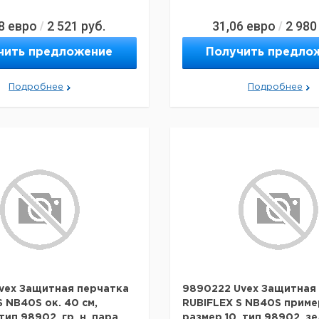
8
евро
2 521
руб.
31,06
евро
2 980
/
/
чить предложение
Получить предло
Подробнее
Подробнее
vex Защитная перчатка
9890222 Uvex Защитная
S NB40S ок. 40 см,
RUBIFLEX S NB40S приме
тип 98902, гр_н, пара
размер 10, тип 98902, з