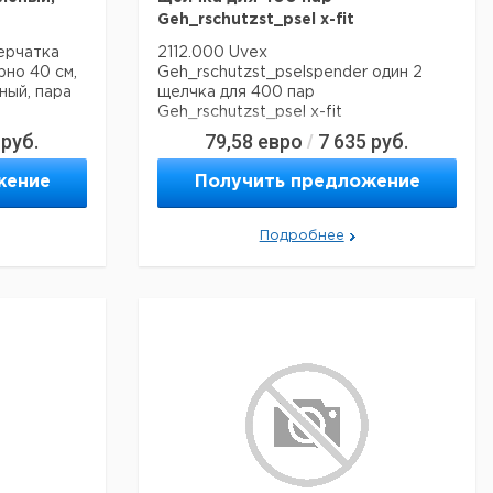
Geh_rschutzst_psel x-fit
ерчатка
2112.000 Uvex
но 40 см,
Geh_rschutzst_pselspender один 2
ный, пара
щелчка для 400 пар
Geh_rschutzst_psel x-fit
руб.
79,58
евро
7 635
руб.
/
жение
Получить предложение
Подробнее