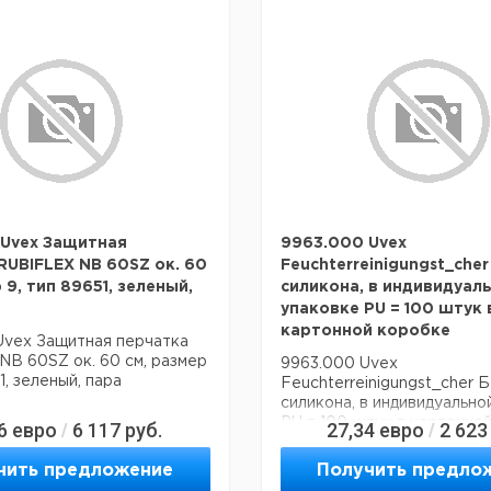
 Uvex Защитная
9963.000 Uvex
RUBIFLEX NB 60SZ ок. 60
Feuchterreinigungst_cher
 9, тип 89651, зеленый,
силикона, в индивидуал
упаковке PU = 100 штук 
картонной коробке
Uvex Защитная перчатка
B 60SZ ок. 60 см, размер
9963.000 Uvex
1, зеленый, пара
Feuchterreinigungst_cher Б
силикона, в индивидуально
PU = 100 штук в картонно
6
евро
6 117
руб.
27,34
евро
2 623
/
/
чить предложение
Получить предло