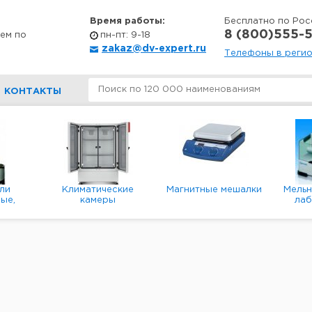
Время работы:
Бесплатно по Рос
8 (800)555-5
ем по
пн-пт: 9-18
zakaz@dv-expert.ru
Телефоны в реги
КОНТАКТЫ
ли
Климатические
Магнитные мешалки
Мель
ые,
камеры
ла
е,
пл
ые