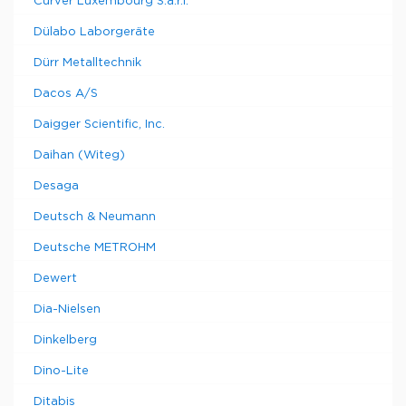
Curver Luxembourg S.a.r.l.
Dülabo Laborgeräte
Dürr Metalltechnik
Dacos A/S
Daigger Scientific, Inc.
Daihan (Witeg)
Desaga
Deutsch & Neumann
Deutsche METROHM
Dewert
Dia-Nielsen
Dinkelberg
Dino-Lite
Ditabis