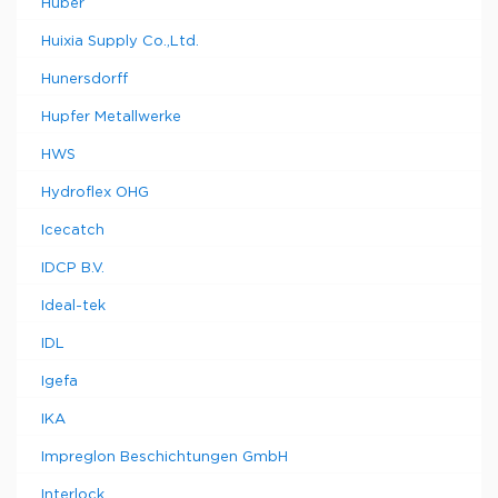
Huber
Huixia Supply Co.,Ltd.
Hunersdorff
Hupfer Metallwerke
HWS
Hydroflex OHG
Icecatch
IDCP B.V.
Ideal-tek
IDL
Igefa
IKA
Impreglon Beschichtungen GmbH
Interlock