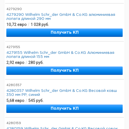
4279290
4279290 Wilhelm Schr_der GmbH & Co.KG алюминиевая
лопата длиной 290 мм
10,72
евро
/
1 028
руб.
Получить КП
4279155
4279155 Wilhelm Schr_der GmbH & Co.KG Алюминиевая
лопата длиной 155 мм
2,92
евро
/
280
руб.
Получить КП
4280357
4280357 Wilhelm Schr_der GmbH & Co.KG Весовой ковш
350 мм PP, синий
5,68
евро
/
545
руб.
Получить КП
4280159
4280159 Wilhelm Schr_der GmbH & Co.KG Весовой совок