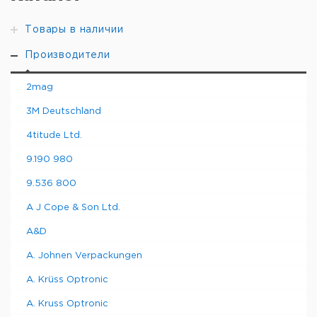
Товары в наличии
Производители
2mag
3M Deutschland
4titude Ltd.
9.190 980
9.536 800
A J Cope & Son Ltd.
A&D
A. Johnen Verpackungen
A. Krüss Optronic
A. Kruss Optronic