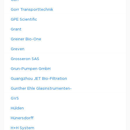
Gorr Transporttechnik
GPE Scientific
Grant
Greiner Bio-One
Greven
Grosseron SAS
Grun-Pumpen GmbH
Guangzhou JET Bio-Filtration
Gunther Ehle Glasinstrumenten-
GVS
Hülden
Hünersdorff
H+H System