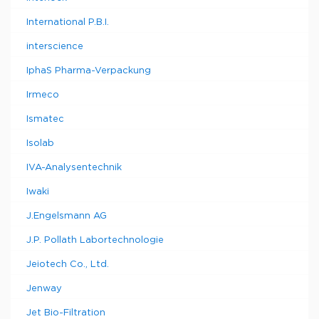
International P.B.I.
interscience
IphaS Pharma-Verpackung
Irmeco
Ismatec
Isolab
IVA-Analysentechnik
Iwaki
J.Engelsmann AG
J.P. Pollath Labortechnologie
Jeiotech Co., Ltd.
Jenway
Jet Bio-Filtration