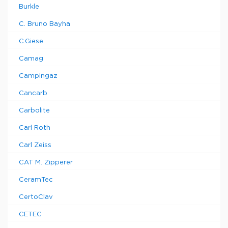
Burkle
C. Bruno Bayha
C.Giese
Camag
Campingaz
Cancarb
Carbolite
Carl Roth
Carl Zeiss
CAT M. Zipperer
CeramTec
CertoClav
CETEC