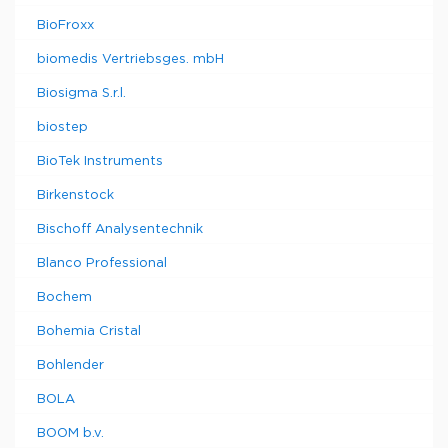
BioFroxx
biomedis Vertriebsges. mbH
Biosigma S.r.l.
biostep
BioTek Instruments
Birkenstock
Bischoff Analysentechnik
Blanco Professional
Bochem
Bohemia Cristal
Bohlender
BOLA
BOOM b.v.