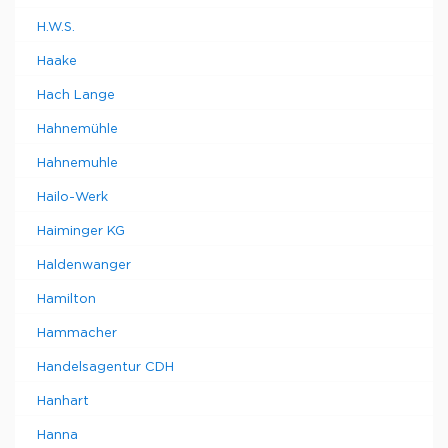
H.W.S.
Haake
Hach Lange
Hahnemühle
Hahnemuhle
Hailo-Werk
Haiminger KG
Haldenwanger
Hamilton
Hammacher
Handelsagentur CDH
Hanhart
Hanna