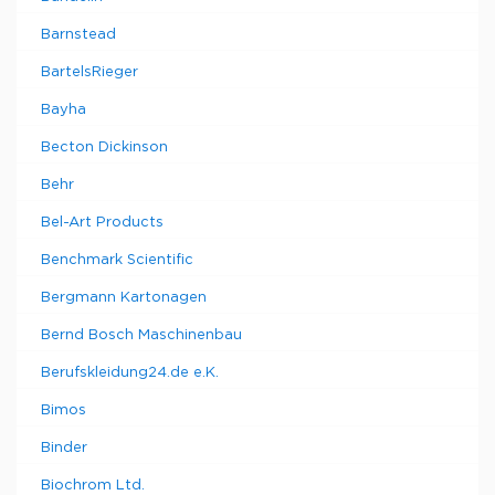
Barnstead
BartelsRieger
Bayha
Becton Dickinson
Behr
Bel-Art Products
Benchmark Scientific
Bergmann Kartonagen
Bernd Bosch Maschinenbau
Berufskleidung24.de e.K.
Bimos
Binder
Biochrom Ltd.