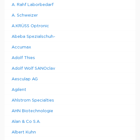
A. Rahf Laborbedarf
A. Schweizer
A.KRÜSS Optronic
Abeba Spezialschuh-
Accumax
Adolf Thies
Adolf Wolf SANOclav
Aesculap AG
Agilent
Ahlstrom Specialties
AHN Biotechnologie
Alan & Co S.A.
Albert Kuhn