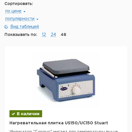
Сортировать:
по цене
популярности
Вид таблицей
Показывать по:
48
12
24
В наличии
Нагревательная плитка US150/UC150 Stuart