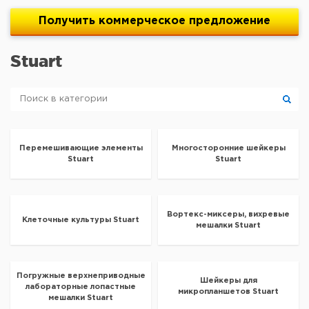
Получить
коммерческое
предложение
Stuart
Перемешивающие элементы
Многосторонние шейкеры
Stuart
Stuart
Вортекс-миксеры, вихревые
Клеточные культуры Stuart
мешалки Stuart
Погружные верхнеприводные
Шейкеры для
лабораторные лопастные
микропланшетов Stuart
мешалки Stuart