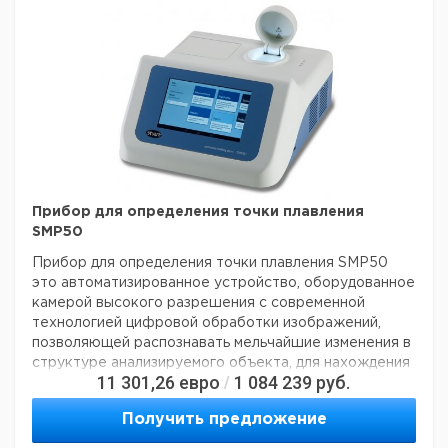
Прибор для определения точки плавления
SMP50
Прибор для определения точки плавления SMP50
это автоматизированное устройство, оборудованное
камерой высокого разрешения с современной
технологией цифровой обработки изображений,
позволяющей распознавать мельчайшие изменения в
структуре анализируемого объекта, для нахождения
11 301,26
евро
1 084 239
руб.
/
температуры плавления трех образцов
одновременно. Прибор оборудован 7” сенсорным
Получить предложение
цветным дисплеем с высоким разрешением, что
позволяет оператору наблюдать за плавлением