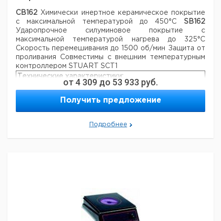
СВ162
Химически инертное керамическое покрытие
с максимальной температурой до
450°С
SB162
Ударопрочное силуминовое покрытие с
максимальной температурой нагрева до 325°С
Скорость перемешивания до 1500 об/мин
Защита от
проливания
Совместимы с внешним температурным
контроллером STUART SCT1
Технические характеристики:
от
4 309
до
53 933
руб.
Размер платформы:
160 х 160 мм
Площадь нагрева
Получить предложение
CC162
120 x 120 мм
SC162
160 x 160 мм
Подробнее
Мощность нагрева
CC162
500 Вт
SC162
700 Вт
100 - 1500 об/
Скорость перемешивания:
мин
190 x 300 x 110
Внешние размеры:
мм
Электропитание:
230 В 50 Гц
Максимальный обьем для