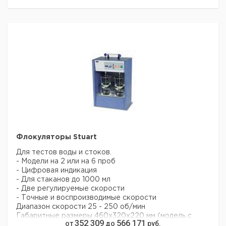
Размер плиты, мм:
500 x 300
Размер, мм:
520 x 360 x 130
Вес, кг:
12
Мощность, Вт:
1500
Питание
220 В, 50 Гц
Цена
Цена
Кол-
Кат.
с
с
Срок
Тип
Описание
во в
номер
НДС,
НДС,
постав
упак.
евро
руб
Нагревательная
плитка,
SD300
1
9645320
цифровая 300 x
Флокуляторы Stuart
300 мм
Для тестов воды и стоков.
Нагревательная
- Модели на 2 или на 6 проб
плитка,
SD500
1
9645321
- Цифровая индикация
цифровая 300 x
- Для стаканов до 1000 мл
500 мм
- Две регулируемые скорости
- Точные и воспроизводимые скорости
Рекомендуем купить по низкой цене.
Диапазон скорости 25 - 250 об/мин
Габаритные размеры 460х320х220 мм (модель с
352 309
566 171
от
до
руб.
двумя стаканами)