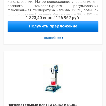
использовании:
·Микропроцессорное управление для
плавного температурного регулирования
Максимальная температура нагерва 325°C, большой
флуорисцентный дисплей. Размер плиты 160 х 160 мм,
1 323,40
евро
126 967
руб.
/
общий размер 190 x 300 x 110 мм, вес 2,5 кг,
электропитание: 230 В 50 Гц, мощность нагрева 700
Получить предложение
Вт.
Рекомендуем купить по низкой цене.
Подробнее
Нагревательные плитки CC162 и SC162