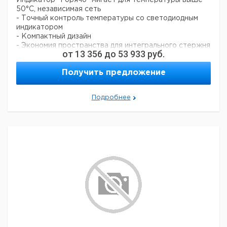
Индикатор "Горячо" мигает для температуры выше
50°C, независимая сеть
- Точный контроль температуры со светодиодным
индикатором
- Компактный дизайн
- Экономия пространства для интегрального стержня
от
13 356
до
53 933
руб.
реторты
- Можно использовать с SCT1 цифровым регулятором
Получить предложение
температуры
Модель UC150 со стеклокерамической
поверхностью, которая имеет высокую химическую
Подробнее
стойкость. Поверхность
легко чистится и быстро нагревается. Площадь
обогрева: 120 х 120 мм
Модель US150 имеет надежную поверхность со
сплава алюминия/кремния. Верхняя плита обладает
прекрасной
теплопередачей. Верхняя пластина имеет тонкое
керамическое покрытие для дополнительной
химической
стойкости. Элемент 700 Вт обеспечивает быстрое
нагревание и обеспечивает равномерное
распределение
температуры по всей поверхности плиты.
С BioCote поверхностью на основе серебра, с