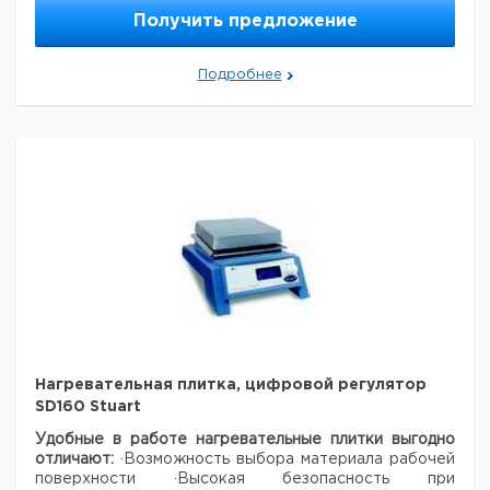
Съемный
мл
Получить предложение
Якорь
1
9950407
сепаратор.
Малая
Рекомендуем купить по низкой цене.
лопастная
1
9950403
Рекомендуем купить по низкой цене.
Подробнее
мешалка
2-лопастной
1
9950406
пропеллер
4-лопастной
1
9950405
пропеллер
Рекомендуем купить по низкой цене.
Нагревательная плитка, цифровой регулятор
SD160 Stuart
Удобные в работе нагревательные плитки выгодно
отличают:
·Возможность выбора материала рабочей
поверхности
·Высокая безопасность при