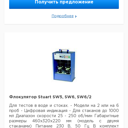
стабильность при 37°C
Получить предложение
Однородность внутри
±0.1°C
блока (при t=37°C)
Подробнее
Однородность внутри
±1°C
блока (при t = 130°C)
Питание
220 В, 50 Гц
SBH130 // SBH130D //
SBH200D
Число блоков:
2
+8°C to +130°C // +8°C to
Диапазон температур:
+130°C // +8°C to +200°C
Тип дисплея:
....// ЖК // ЖК
Разрешения дисплея:
10°C // 1°C // 1°C
Размер мм:
235 x 280 x 115 mm
Вес нетто:
2.1кг // 2.3 кг // 2.3 кг
Мощность нагрева:
300W
Флокулятор Stuart SW5, SW6, SW6/2
SBH130D/3 // SBH200D/3
Для тестов в воде и стоках.
- Модели на 2 или на 6
Число блоков:
3
проб
- Цифровая индикация
- Для стаканов до 1000
+8°C до +130°C // +8°C до
мл
Диапазон скорости 25 - 250 об/мин
Габаритные
Диапазон температур:
+200°C
размеры 460х320х220 мм (модель с двумя
Тип дисплея:
ЖК
стаканами)
Питание 230 В, 50 Гц
В комплект