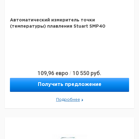
Стеллажная
система,
проволока,
1
9951606
покрытая
Автоматический измеритель точки
пластмассой
(температуры) плавления Stuart SMP40
Рекомендуем купить по низкой цене.
109,96
евро
10 550
руб.
/
Получить предложение
Подробнее