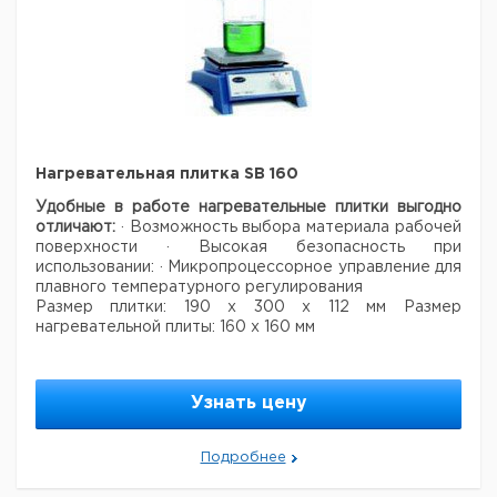
Нагревательная плитка SB 160
Удобные в работе нагревательные плитки выгодно
отличают:
· Возможность выбора материала рабочей
поверхности
· Высокая безопасность при
использовании:
· Микропроцессорное управление для
плавного температурного регулирования
Размер плитки: 190 x 300 x 112 мм
Размер
нагревательной плиты: 160 x 160 мм
Цена
Цена
Макс.
Кол-
Мощность
Кат.
с
с
Срок
Узнать цену
Тип
темп.
во в
Вт
номер
НДС,
НДС,
поставки
°C
упак.
евро
руб
SB
Подробнее
325
700
1
9645300
160