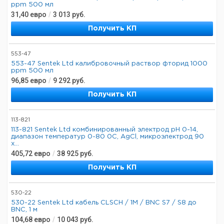
ppm 500 мл
31,40
евро
/
3 013
руб.
Получить КП
553-47
553-47 Sentek Ltd калибровочный раствор фторид 1000
ppm 500 мл
96,85
евро
/
9 292
руб.
Получить КП
113-821
113-821 Sentek Ltd комбинированный электрод pH 0-14,
диапазон температур 0-80 0C, AgCl, микроэлектрод 90
x...
405,72
евро
/
38 925
руб.
Получить КП
530-22
530-22 Sentek Ltd кабель CLSCH / 1M / BNC S7 / S8 до
BNC, 1 м
104,68
евро
/
10 043
руб.