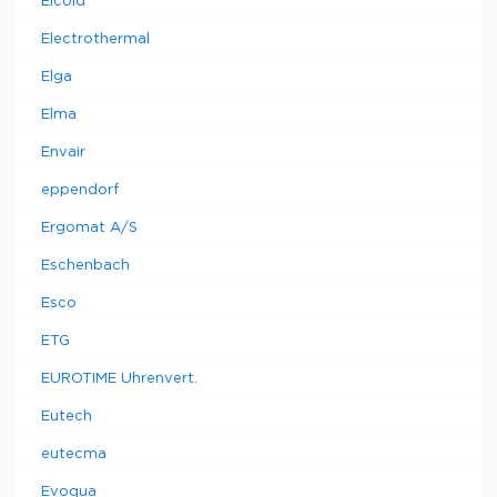
Elcold
Electrothermal
Elga
Elma
Envair
eppendorf
Ergomat A/S
Eschenbach
Esco
ETG
EUROTIME Uhrenvert.
Eutech
eutecma
Evoqua