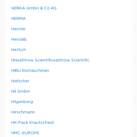
HERKA GmbH & Co KG
HERMA
Hermle
Herolab
Hettich
HHeathrow Scientificeathrow Scientific
HIBU Eismaschinen
Hielscher
Hil GmbH
Hilgenberg
Hirschmann
HK-Pack Krautscheid
HMC-EUROPE