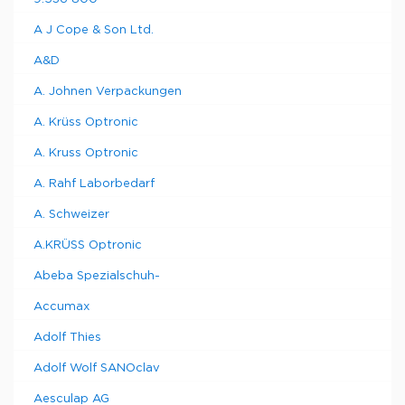
A J Cope & Son Ltd.
A&D
A. Johnen Verpackungen
A. Krüss Optronic
A. Kruss Optronic
A. Rahf Laborbedarf
A. Schweizer
A.KRÜSS Optronic
Abeba Spezialschuh-
Accumax
Adolf Thies
Adolf Wolf SANOclav
Aesculap AG