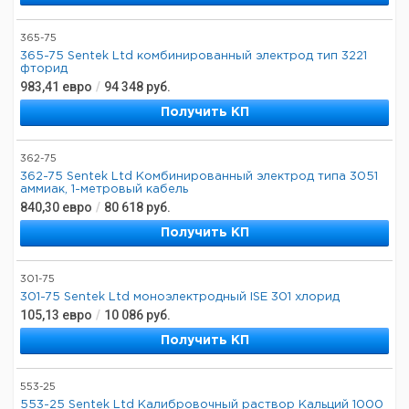
365-75
365-75 Sentek Ltd комбинированный электрод тип 3221
фторид
983,41
евро
/
94 348
руб.
Получить КП
362-75
362-75 Sentek Ltd Комбинированный электрод типа 3051
аммиак, 1-метровый кабель
840,30
евро
/
80 618
руб.
Получить КП
301-75
301-75 Sentek Ltd моноэлектродный ISE 301 хлорид
105,13
евро
/
10 086
руб.
Получить КП
553-25
553-25 Sentek Ltd Калибровочный раствор Кальций 1000