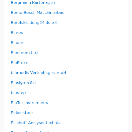
Bergmann Kartonagen
Bernd Bosch Maschinenbau
Berufskleidung24.de e.K.
Bimos
Binder
Biochrom Ltd.
BioFroxx
biomedis Vertriebsges. mbH
Biosigma S.r.l.
biostep
BioTek Instruments
Birkenstock
Bischoff Analysentechnik