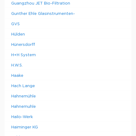
Guangzhou JET Bio-Filtration
Gunther Ehle Glasinstrumenten-
GVS
Hülden
Hünersdorff
H+H System
H.W.S.
Haake
Hach Lange
Hahnemühle
Hahnemuhle
Hailo-Werk
Haiminger KG