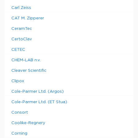
Carl Zeiss
CAT M. Zipperer
CeramTec
CertoClav
CETEC
CHEM-LAB n.v.
Cleaver Scientific
Clipox
Cole-Parmer Ltd. (Argos)
Cole-Parmer Ltd. (ET Stua)
Consort
Coolike-Regnery
Corning