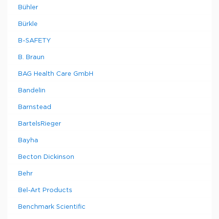
Bühler
Bürkle
B-SAFETY
B. Braun
BAG Health Care GmbH
Bandelin
Barnstead
BartelsRieger
Bayha
Becton Dickinson
Behr
Bel-Art Products
Benchmark Scientific