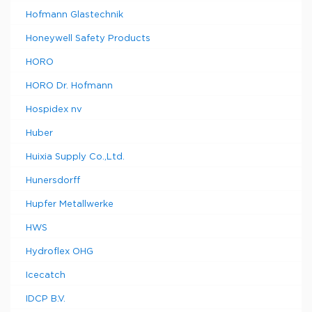
Hofmann Glastechnik
Honeywell Safety Products
HORO
HORO Dr. Hofmann
Hospidex nv
Huber
Huixia Supply Co.,Ltd.
Hunersdorff
Hupfer Metallwerke
HWS
Hydroflex OHG
Icecatch
IDCP B.V.