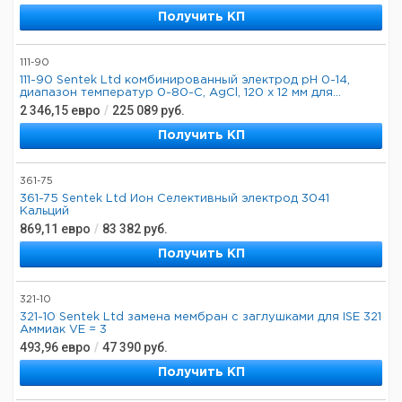
Получить КП
111-90
111-90 Sentek Ltd комбинированный электрод pH 0-14,
диапазон температур 0-80-C, AgCl, 120 x 12 мм для...
2 346,15
евро
/
225 089
руб.
Получить КП
361-75
361-75 Sentek Ltd Ион Селективный электрод 3041
Кальций
869,11
евро
/
83 382
руб.
Получить КП
321-10
321-10 Sentek Ltd замена мембран с заглушками для ISE 321
Аммиак VE = 3
493,96
евро
/
47 390
руб.
Получить КП