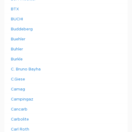
BTX
BUCHI
Buddeberg
Buehler
Buhler
Burkle
C. Bruno Bayha
C.Giese
Camag
Campingaz
Cancarb
Carbolite
Carl Roth