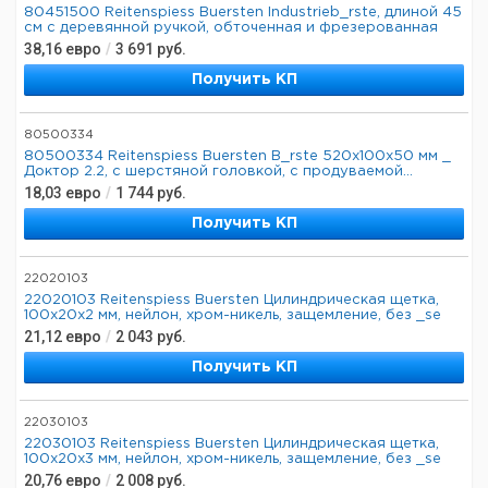
80451500 Reitenspiess Buersten Industrieb_rste, длиной 45
см с деревянной ручкой, обточенная и фрезерованная
38,16
евро
/
3 691
руб.
Получить КП
80500334
80500334 Reitenspiess Buersten B_rste 520x100x50 мм _
Доктор 2.2, с шерстяной головкой, с продуваемой...
18,03
евро
/
1 744
руб.
Получить КП
22020103
22020103 Reitenspiess Buersten Цилиндрическая щетка,
100x20x2 мм, нейлон, хром-никель, защемление, без _se
21,12
евро
/
2 043
руб.
Получить КП
22030103
22030103 Reitenspiess Buersten Цилиндрическая щетка,
100x20x3 мм, нейлон, хром-никель, защемление, без _se
20,76
евро
/
2 008
руб.