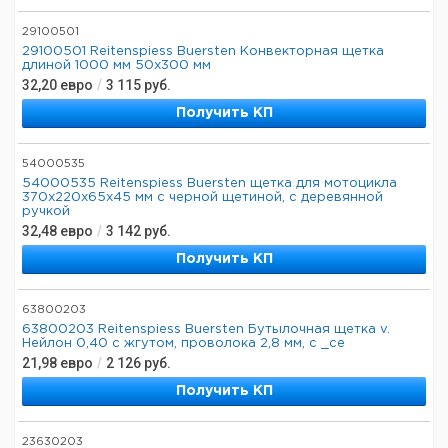
29100501
29100501 Reitenspiess Buersten Конвекторная щетка
длиной 1000 мм 50x300 мм
32,20
евро
/
3 115
руб.
Получить КП
54000535
54000535 Reitenspiess Buersten щетка для мотоцикла
370x220x65x45 мм с черной щетиной, с деревянной
ручкой
32,48
евро
/
3 142
руб.
Получить КП
63800203
63800203 Reitenspiess Buersten Бутылочная щетка v.
Нейлон 0,40 с жгутом, проволока 2,8 мм, с _се
21,98
евро
/
2 126
руб.
Получить КП
23630203