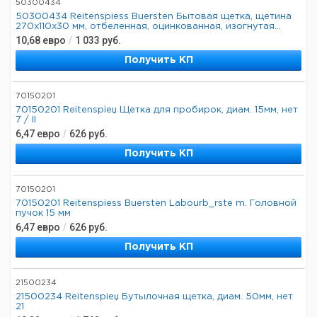
50300434
50300434 Reitenspiess Buersten Бытовая щетка, щетина
270x110x30 мм, отбеленная, оцинкованная, изогнутая...
10,68
евро
/
1 033
руб.
Получить КП
70150201
70150201 Reitenspieџ Щетка для пробирок, диам. 15мм, нет
7 / II
6,47
евро
/
626
руб.
Получить КП
70150201
70150201 Reitenspiess Buersten Labourb_rste m. Головной
пучок 15 мм
6,47
евро
/
626
руб.
Получить КП
21500234
21500234 Reitenspieџ Бутылочная щетка, диам. 50мм, нет
21