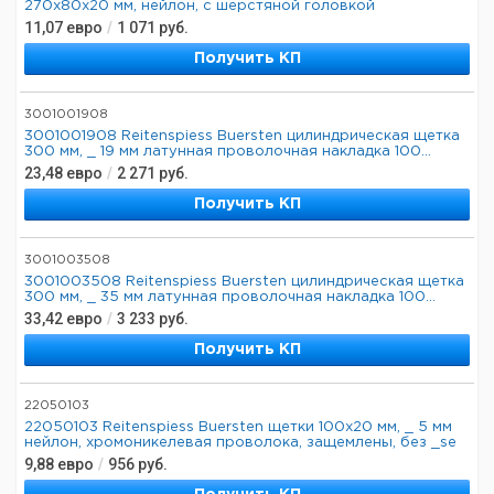
270x80x20 мм, нейлон, с шерстяной головкой
11,07
евро
/
1 071
руб.
Получить КП
3001001908
3001001908 Reitenspiess Buersten цилиндрическая щетка
300 мм, _ 19 мм латунная проволочная накладка 100...
23,48
евро
/
2 271
руб.
Получить КП
3001003508
3001003508 Reitenspiess Buersten цилиндрическая щетка
300 мм, _ 35 мм латунная проволочная накладка 100...
33,42
евро
/
3 233
руб.
Получить КП
22050103
22050103 Reitenspiess Buersten щетки 100x20 мм, _ 5 мм
нейлон, хромоникелевая проволока, защемлены, без _se
9,88
евро
/
956
руб.