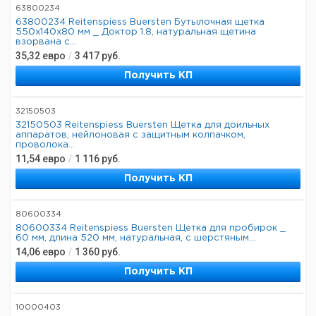
63800234
63800234 Reitenspiess Buersten Бутылочная щетка
550x140x80 мм _ Доктор 1.8, натуральная щетина
взорвана с...
35,32
евро
/
3 417
руб.
Получить КП
32150503
32150503 Reitenspiess Buersten Щетка для доильных
аппаратов, нейлоновая с защитным колпачком,
проволока...
11,54
евро
/
1 116
руб.
Получить КП
80600334
80600334 Reitenspiess Buersten Щетка для пробирок _
60 мм, длина 520 мм, натуральная, с шерстяным...
14,06
евро
/
1 360
руб.
Получить КП
10000403