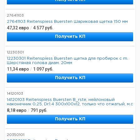
27641103
27641103 Reitenspiess Buersten Шариковая щетка 150 мм
47,32
евро
/
4 577
руб.
Получить КП
12230301
12230301 Reitenspiess Buersten щетка для пробирок с m.
Шерстяная голова диам. 20мм
11,34
евро
/
1 097
руб.
Получить КП
14120103
14120103 Reitenspiess Buersten B_rste, нейлоновый
наконечник 0,25, Dr.1.4 300x100x12, только что отжатый, м.с
8,18
евро
/
791
руб.
Получить КП
20350101