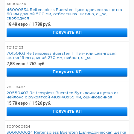
46000534
46000534 Reitenspiess Buersten Цилиндрическая щетка
60 мм длиной 500 мм, отбеленная щетина, с _se,
свободная
18,48
евро
/
1 788
руб.
Получить КП
70150103
70150103 Reitenspiess Buersten T_llen- или шланговая
щетка 15 мм длиной 270 мм, нейлон, с _se
7,88
евро
/
762
руб.
Получить КП
20550403
20550403 Reitenspiess Buersten Бутылочная щетка из
нейлона с рукояткой 410x140x55 мм, оцинкованная
15,78
евро
/
1 526
руб.
Получить КП
3001000624
3001000624 Reitenspiess Buersten Цилиндрическая щетка