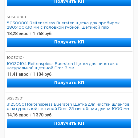
Получить КП
50300801
50300801 Reitenspiess Buersten щетка для пробирок
280x100x30 мм с головкой губкой, щетиной пар
18,28
евро
/
1 768
руб.
Получить КП
10030104
10030104 Reitenspiess Buersten Щетка для пипеток с
натуральной щетиной Dmr. 3 мм
11,41
евро
/
1 104
руб.
Получить КП
31250501
31250501 Reitenspiess Buersten Щетка для чистки шлангов
с натуральной щетиной Dmr. 25 мм, общая длина 1000 мм
14,16
евро
/
1 370
руб.
Получить КП