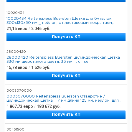
10020434
10020434 Reitenspiess Buersten Щетка для бутылок
300x130x50 мм _ нейлон, с пластиковым покрытием,...
21,15
евро
/
2 046
руб.
Получить КП
28000420
28000420 Reitenspiess Buersten цилиндрическая щетка
330 мм шерстяного цвета, 35 мм _, с _se
15,78
евро
/
1 526
руб.
Получить КП
0003070000
0003070000 Reitenspiess Buersten Отверстие /
цилиндрическая щетка _ 7 мм длина 125 мм, нейлон, для...
1 867,73
евро
/
180 672
руб.
Получить КП
80451500