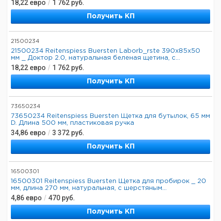
18,22
евро
/
1 762
руб.
Получить КП
21500234
21500234 Reitenspiess Buersten Laborb_rste 390x85x50
мм _ Доктор 2.0, натуральная беленая щетина, с...
18,22
евро
/
1 762
руб.
Получить КП
73650234
73650234 Reitenspiess Buersten Щетка для бутылок, 65 мм
D. Длина 500 мм, пластиковая ручка
34,86
евро
/
3 372
руб.
Получить КП
16500301
16500301 Reitenspiess Buersten Щетка для пробирок _ 20
мм, длина 270 мм, натуральная, с шерстяным...
4,86
евро
/
470
руб.
Получить КП