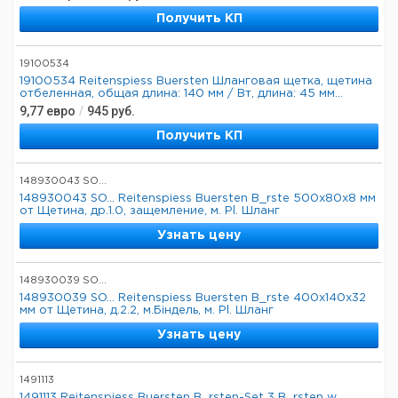
Получить КП
19100534
19100534 Reitenspiess Buersten Шланговая щетка, щетина
отбеленная, общая длина: 140 мм / Вт, длина: 45 мм...
9,77
евро
/
945
руб.
Получить КП
148930043 SO...
148930043 SO... Reitenspiess Buersten B_rste 500x80x8 мм
от Щетина, др.1.0, защемление, м. Pl. Шланг
Узнать цену
148930039 SO...
148930039 SO... Reitenspiess Buersten B_rste 400x140x32
мм от Щетина, д.2.2, м.Біндель, м. Pl. Шланг
Узнать цену
1491113
1491113 Reitenspiess Buersten B_rsten-Set 3 B_rsten w.