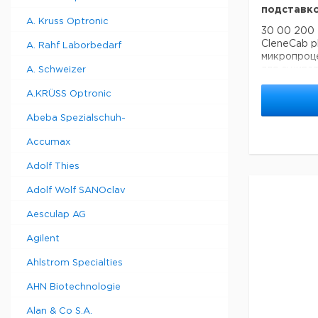
подставко
A. Kruss Optronic
30 00 200 
CleneCab p
A. Rahf Laborbedarf
микропроц
для сшиват
A. Schweizer
стола
A.KRÜSS Optronic
Abeba Spezialschuh-
Accumax
Adolf Thies
Adolf Wolf SANOclav
Aesculap AG
Agilent
Ahlstrom Specialties
AHN Biotechnologie
Alan & Co S.A.