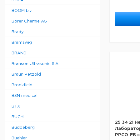
BOLA
BOOM b.v.
Borer Chemie AG
Brady
Bramswig
BRAND
Branson Ultrasonic S.A.
Braun Petzold
Brookfield
BSN medical
BTX
BUCHI
25 34 21 
Buddeberg
Лаборатор
PPCO-FB с
Buehler