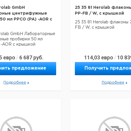
erolab GmbH
25 35 81 Herolab флакон
рные центрифужные
PP-FB / W, с крышкой
50 мл PPCO (PA) -AOR с
25 35 81 Herolab флаконы 
FB / W, с крышкой
erolab GmbH Лабораторные
ные пробирки 50 мл
 -AOR с крышкой
5
евро
6 687
руб.
114,03
евро
10 83
/
/
чить предложение
Получить предло
Подробнее
Подробнее