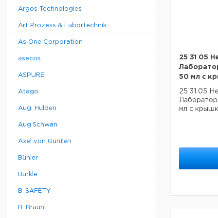
Argos Technologies
Art Prozess & Labortechnik
As One Corporation
25 31 05 
asecos
Лаборато
ASPURE
50 мл с к
25 31 05 H
Atago
Лаборатор
Aug. Hulden
мл с крышк
Aug.Schwan
Axel von Gunten
Bühler
Bürkle
B-SAFETY
B. Braun