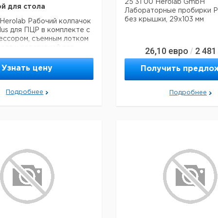
25 31 00 Herolab GmbH
й для стола
Лабораторные пробирки P
без крышки, 29x103 мм
Herolab Рабочий колпачок
lus для ПЦР в комплекте с
ессором, съемным лотком
еля и подставкой для
26,10
евро
2 481
/
Узнать цену
Получить предло
Подробнее
Подробнее