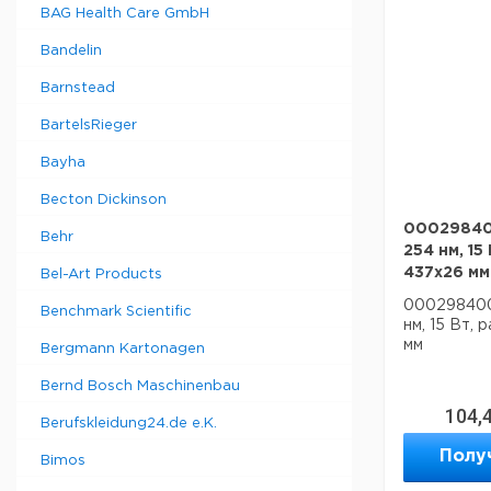
BAG Health Care GmbH
Bandelin
Barnstead
BartelsRieger
Bayha
Becton Dickinson
000298400
Behr
254 нм, 15
437x26 мм
Bel-Art Products
000298400
Benchmark Scientific
нм, 15 Вт,
мм
Bergmann Kartonagen
Bernd Bosch Maschinenbau
104,
Berufskleidung24.de e.K.
Полу
Bimos