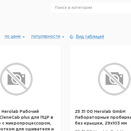
по цене
популярности
Вид таблицей
 Herolab Рабочий
25 31 00 Herolab GmbH
CleneCab plus для ПЦР в
Лабораторные пробирки
 с микропроцессором,
без крышки, 29x103 мм
отком для сшивателя и