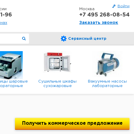
Войти
сии
Москва
1-96
+7 495 268-08-54
Заказать звонок
онах
Сервисный центр
ницы шаровые
Сушильные шкафы
Вакуумные насосы
бораторные
сухожаровые
лабораторные
анетарные
лабораторные
диафрагменные
мембранные
Получить
коммерческое
предложение