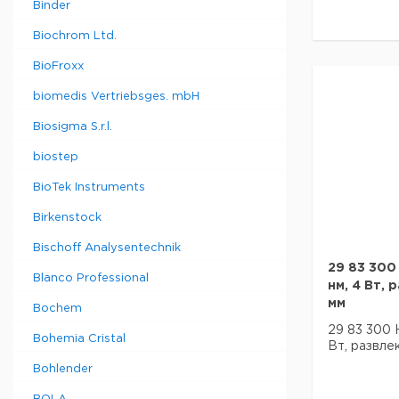
Binder
Biochrom Ltd.
BioFroxx
biomedis Vertriebsges. mbH
Biosigma S.r.l.
biostep
BioTek Instruments
Birkenstock
Bischoff Analysentechnik
29 83 300 
Blanco Professional
нм, 4 Вт, 
мм
Bochem
29 83 300 
Bohemia Cristal
Вт, развле
Bohlender