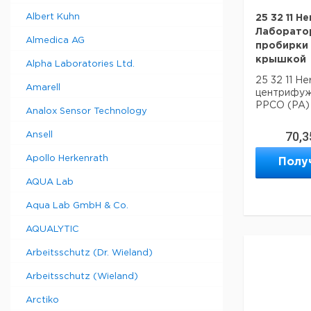
Albert Kuhn
25 32 11 H
Лаборато
Almedica AG
пробирки 
крышкой
Alpha Laboratories Ltd.
25 32 11 H
Amarell
центрифуж
PPCO (PA)
Analox Sensor Technology
70,3
Ansell
Apollo Herkenrath
Полу
AQUA Lab
Aqua Lab GmbH & Co.
AQUALYTIC
Arbeitsschutz (Dr. Wieland)
Arbeitsschutz (Wieland)
Arctiko