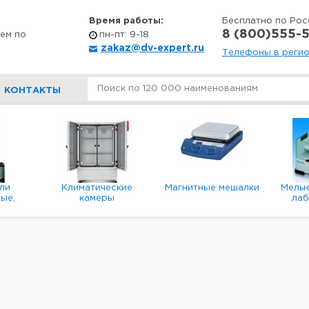
Время работы:
Бесплатно по Рос
8 (800)555-5
ем по
пн-пт: 9-18
zakaz@dv-expert.ru
Телефоны в реги
КОНТАКТЫ
ли
Климатические
Магнитные мешалки
Мель
ые,
камеры
ла
е,
пл
ые