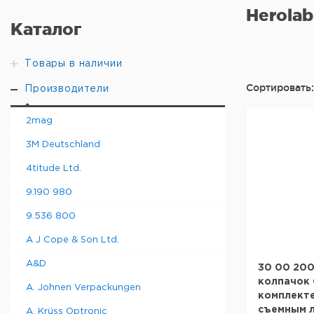
Herolab
Каталог
Товары в наличии
Сортировать:
Производители
2mag
3M Deutschland
4titude Ltd.
9.190 980
9.536 800
A J Cope & Son Ltd.
A&D
30 00 200
колпачок 
A. Johnen Verpackungen
комплекте
съемным л
A. Krüss Optronic