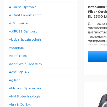
Источник 
A. Kruss Optronic
Fiber Opti
A. Rahf Laborbedarf
KL 2500 L
A. Schweizer
Для освещ
микроск
A.KRÜSS Optronic
диагност
техноло
Abeba Spezialschuh-
минералог
света отф
Accumax
тепло и и
Видимый
Adolf Thies
постоян
направляе
Adolf Wolf SANOclav
гибкого 
подвержен
Aesculap AG
Компакт
простое ис
Agilent
обслужи
источника
Ahlstrom Specialties
вентилят
AHN Biotechnologie
отверстие
корпуса. 
Alan & Co S.A.
специальн