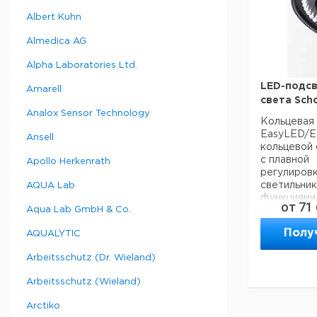
комнатах с
Albert Kuhn
KL 200
-
Almedica AG
нагревания
С 8 В/
Alpha Laboratories Ltd.
эллипсоидн
способам
LED-подсв
Amarell
конвекцио
света Scho
для тихой
Analox Sensor Technology
Кольцевая
Макс. инте
EasyLED/E
KL 1500 L
Ansell
кольцевой 
Недорогой 
с плавной
с 15 В/
Apollo Herkenrath
регулировк
эллипсоидн
светильник
AQUA Lab
способами
функциями
интенсивно
от
71
Aqua Lab GmbH & Co.
вращения. 
KL 25
управлени
-професси
Полу
AQUALYTIC
интегриров
Профессио
С адаптеро
24 В/2
Arbeitsschutz (Dr. Wieland)
диапазон в
эллипсоид
универсал
регулиру
Arbeitsschutz (Wieland)
clip). Сна
яркости
114/66 мм.
положения
Arctiko
Светильник
настроек. 