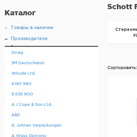
Schott 
Каталог
Товары в наличии
Стереом
F
Производители
2mag
3M Deutschland
Сортировать:
4titude Ltd.
9.190 980
9.536 800
A J Cope & Son Ltd.
A&D
A. Johnen Verpackungen
A. Krüss Optronic