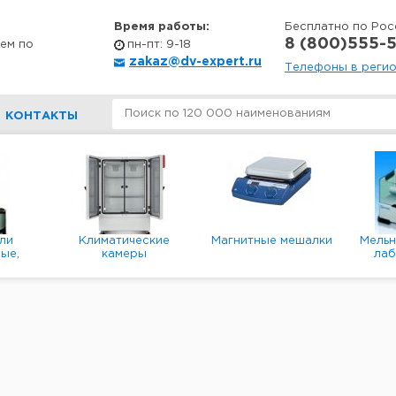
Время работы:
Бесплатно по Рос
8 (800)555-5
ем по
пн-пт: 9-18
zakaz@dv-expert.ru
Телефоны в реги
КОНТАКТЫ
ли
Климатические
Магнитные мешалки
Мель
ые,
камеры
ла
е,
пл
ые