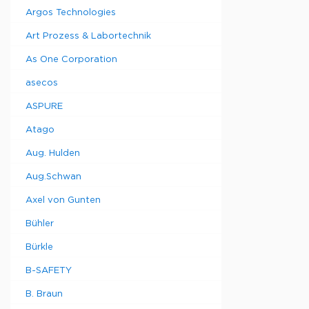
(одиночный
незави
Argos Technologies
Продвинут
напряже
светильник
интенсивно
Art Prozess & Labortechnik
любой микр
нашей подс
As One Corporation
автономног
Шир
Тип
питания на
asecos
мм
входного н
ASPURE
универсал
KL
clip). Мон
125
200
Atago
адаптер ну
KL
(тот же ад
Aug. Hulden
1500
200
LED).
LCD
Aug.Schwan
KL
2500
200
Axel von Gunten
Тип
LCD
Bühler
Кольцевая
Bürkle
подсветка
Кольцевая
B-SAFETY
подсветка
plus
B. Braun
Светильни