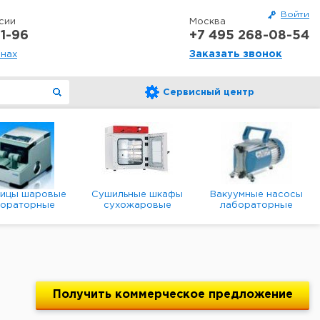
Войти
сии
Москва
1-96
+7 495 268-08-54
Заказать звонок
онах
Сервисный центр
ницы шаровые
Сушильные шкафы
Вакуумные насосы
бораторные
сухожаровые
лабораторные
анетарные
лабораторные
диафрагменные
мембранные
Получить
коммерческое
предложение