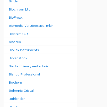
Binder
Biochrom Ltd.
BioFroxx
biomedis Vertriebsges. mbH
Biosigma S.r.l.
biostep
BioTek Instruments
Birkenstock
Bischoff Analysentechnik
Blanco Professional
Bochem
Bohemia Cristal
Bohlender