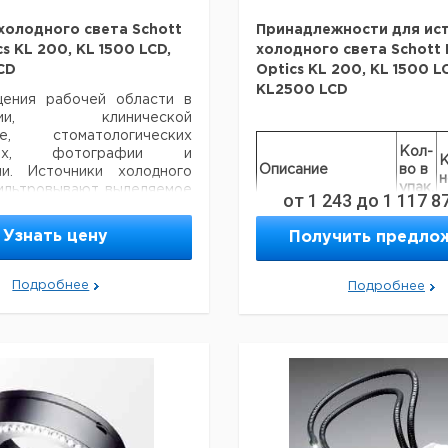
холодного света Schott
Принадлежности для ис
cs KL 200, KL 1500 LCD,
холодного света Schott 
CD
Optics KL 200, KL 1500 L
KL2500 LCD
ения рабочей области в
опии, клинической
ике, стоматологических
Кол-
гиях, фотографии и
К
Описание
во в
ии. Источники холодного
н
упак.
ильтровывают выделяемое
от
1 243
до
1 117 8
нфракрасное излучение.
Галогенная лампа
 свет с высокой и
1
9
Узнать цену
Получить предло
8 V / 20 Вт
ной интенсивностью
Предохранитель
тся на образец с помощью
1
9
230 В
световода. Образец не
Подробнее
Подробнее
 воздействию тепла.
S-образный
ные и штабелируемые,
стекловолоконный
пользование и отсутствие
световод,
1
9
вания. Основной блок
ординарный, 3.5 мм
 света охлаждается тихим
диам., длина 500
ором с воздухозаборным
мм
м в левой задней части
S-образный
Может использоваться со
стекловолоконный
ыми принадлежностями в