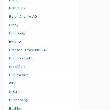
BOLA
BOOM b.v.
Borer Chemie AG
Brady
Bramswig
BRAND
Branson Ultrasonic S.A.
Braun Petzold
Brookfield
BSN medical
BTX
BUCHI
Buddeberg
Buehler