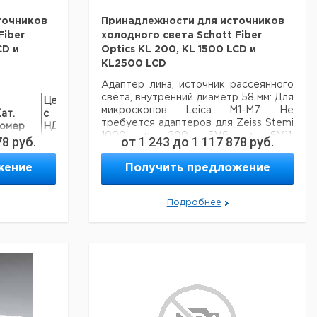
точников
Принадлежности для источников
Fiber
холодного света Schott Fiber
CD и
Optics KL 200, KL 1500 LCD и
KL2500 LCD
Адаптер линз, источник рассеянного
света, внутренний диаметр 58 мм: Для
Цена
Цена
микроскопов Leica M1-M7. Не
ат.
с
с
Срок
требуется адаптеров для Zeiss Stemi
омер
НДС,
НДС,
поставки
1000 и 200, SV6 и SV11.
78
руб.
от
1 243
до
1 117 878
руб.
евро
руб
Поставляются непосредственно от
Zeiss. Адаптер линз: 4 точечный
705215
жение
Получить предложение
кольцевой источник света, источник
рассеянного света, внутренний
705216
диаметр 58 мм: Не требуется
Подробнее
адаптера для Leica GZ6, M8, M10, M12
и MZAPO микроскопов.
705221
Цена
Ц
Кол-
Кат.
с
с
Описание
во в
номер
НДС,
Н
упак.
евро
р
Галогенная лампа
1
9705215