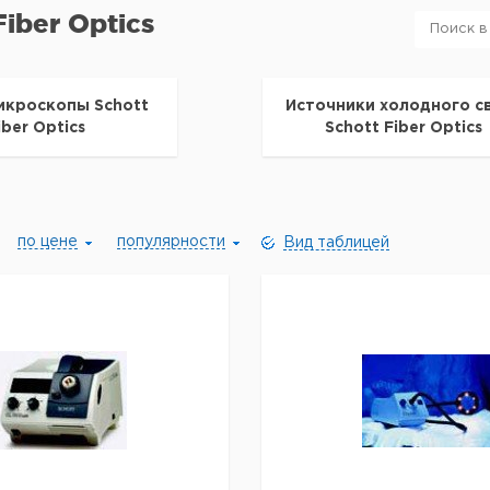
Fiber Optics
икроскопы Schott
Источники холодного с
iber Optics
Schott Fiber Optics
по цене
популярности
Вид таблицей