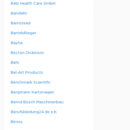
BAG Health Care GmbH
plus*
Bandelin
Светильни
plus**
Barnstead
BartelsRieger
Bayha
Becton Dickinson
Behr
Bel-Art Products
Benchmark Scientific
Bergmann Kartonagen
Bernd Bosch Maschinenbau
Berufskleidung24.de e.K.
Bimos