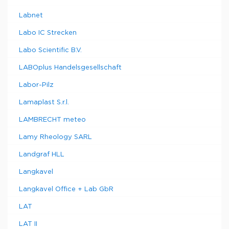
Labnet
Labo IC Strecken
Labo Scientific B.V.
LABOplus Handelsgesellschaft
Labor-Pilz
Lamaplast S.r.l.
LAMBRECHT meteo
Lamy Rheology SARL
Landgraf HLL
Langkavel
Langkavel Office + Lab GbR
LAT
LAT II