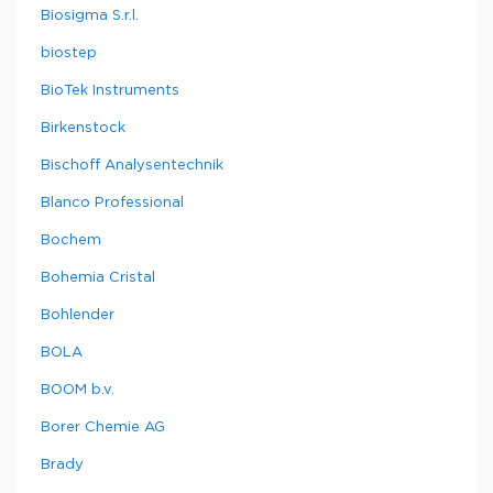
Biosigma S.r.l.
biostep
BioTek Instruments
Birkenstock
Bischoff Analysentechnik
Blanco Professional
Bochem
Bohemia Cristal
Bohlender
BOLA
BOOM b.v.
Borer Chemie AG
Brady