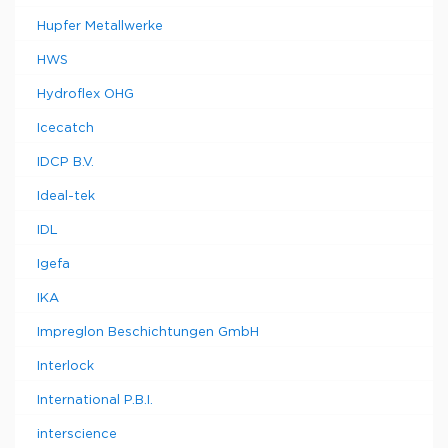
Hupfer Metallwerke
HWS
Hydroflex OHG
Icecatch
IDCP B.V.
Ideal-tek
IDL
Igefa
IKA
Impreglon Beschichtungen GmbH
Interlock
International P.B.I.
interscience