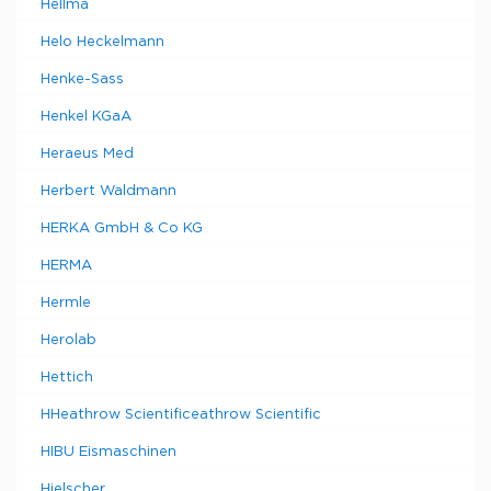
Hellma
Helo Heckelmann
Henke-Sass
Henkel KGaA
Heraeus Med
Herbert Waldmann
HERKA GmbH & Co KG
HERMA
Hermle
Herolab
Hettich
HHeathrow Scientificeathrow Scientific
HIBU Eismaschinen
Hielscher