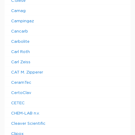
C.Giese
Camag
Campingaz
Cancarb
Carbolite
Carl Roth
Carl Zeiss
CAT M. Zipperer
CeramTec
CertoClav
CETEC
CHEM-LAB n.v.
Cleaver Scientific
Clipox