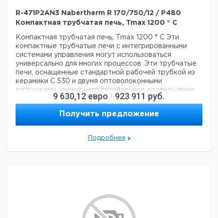
R-471P2AN3 Nabertherm R 170/750/12 / P480
Компактная трубчатая печь, Tmax 1200 ° C
Компактная трубчатая печь, Tmax 1200 ° C
Эти
компактные трубчатые печи с интегрированными
системами управления могут использоваться
универсально для многих процессов. Эти трубчатые
печи, оснащенные стандартной рабочей трубкой из
керамики C 530 и двумя оптоволоконными
заглушками, имеют непревзойденное соотношение
9 630,12
евро
923 911
руб.
/
цены и качества.
? -? Tmax 1200 ° C или 1300 ° C
-
Однозонный дизайн в стандартной комплектации
-
Получить предложение
Корпус с двойной оболочкой из листов
текстурированной нержавеющей стали
-
Используются только волокнистые материалы,
Подробнее
которые не классифицируются как канцерогенные в
соответствии с TRGS 905, класс 1 или 2.
- диаметр
наружной трубы от 50 мм до 170 мм, длина нагрева от
250 мм до 1000 мм
- Рабочая труба из керамики C
530, включая две волоконные заглушки в качестве
стандартного оборудования