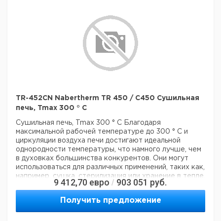
Используются только волокнистые материалы,
которые не классифицируются как канцерогенные в
соответствии с TRGS 905, класс 1 или 2.
TR-452CN Nabertherm TR 450 / C450 Сушильная
печь, Tmax 300 ° C
Сушильная печь, Tmax 300 ° C
Благодаря
максимальной рабочей температуре до 300 ° C и
циркуляции воздуха печи достигают идеальной
однородности температуры, что намного лучше, чем
в духовках большинства конкурентов. Они могут
использоваться для различных применений, таких как,
например, сушка, стерилизация или хранение в тепле.
9 412,70
евро
903 051
руб.
/
Широкий склад стандартных моделей обеспечивает
короткие сроки поставки.
- Tmax 300 ° C
- Диапазон
Получить предложение
рабочих температур: + 5 ° C выше комнатной
температуры до 300 ° C
- Духовки TR 30 - TR 240
разработаны как настольные модели
- Духовки TR