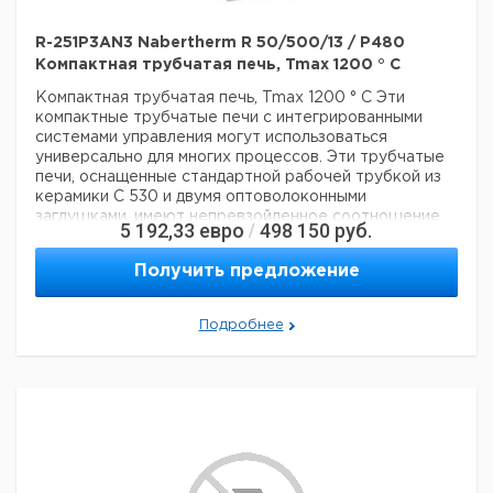
R-251P3AN3 Nabertherm R 50/500/13 / P480
Компактная трубчатая печь, Tmax 1200 ° C
Компактная трубчатая печь, Tmax 1200 ° C
Эти
компактные трубчатые печи с интегрированными
системами управления могут использоваться
универсально для многих процессов. Эти трубчатые
печи, оснащенные стандартной рабочей трубкой из
керамики C 530 и двумя оптоволоконными
заглушками, имеют непревзойденное соотношение
5 192,33
евро
498 150
руб.
/
цены и качества.
? -? Tmax 1200 ° C или 1300 ° C
-
Однозонный дизайн в стандартной комплектации
-
Получить предложение
Корпус с двойной оболочкой из листов
текстурированной нержавеющей стали
-
Используются только волокнистые материалы,
Подробнее
которые не классифицируются как канцерогенные в
соответствии с TRGS 905, класс 1 или 2.
- диаметр
наружной трубы от 50 мм до 170 мм, длина нагрева от
250 мм до 1000 мм
- Рабочая труба из керамики C
530, включая две волоконные заглушки в качестве
стандартного оборудования