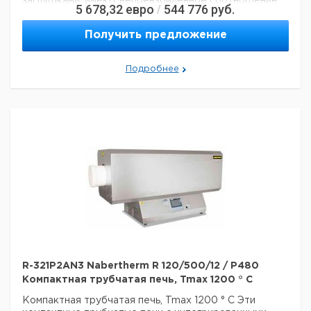
заглушками, имеют непревзойденное соотношение
5 678,32
евро
544 776
руб.
/
цены и качества.
? -? Tmax 1200 ° C или 1300 ° C
-
Однозонный дизайн в стандартной комплектации
-
Получить предложение
Корпус с двойной оболочкой из листов
текстурированной нержавеющей стали
-
Используются только волокнистые материалы,
Подробнее
которые не классифицируются как канцерогенные в
соответствии с TRGS 905, класс 1 или 2.
- диаметр
наружной трубы от 50 мм до 170 мм, длина нагрева от
250 мм до 1000 мм
- Рабочая труба из керамики C
530, включая две волоконные заглушки в качестве
стандартного оборудования
R-321P2AN3 Nabertherm R 120/500/12 / P480
Компактная трубчатая печь, Tmax 1200 ° C
Компактная трубчатая печь, Tmax 1200 ° C
Эти