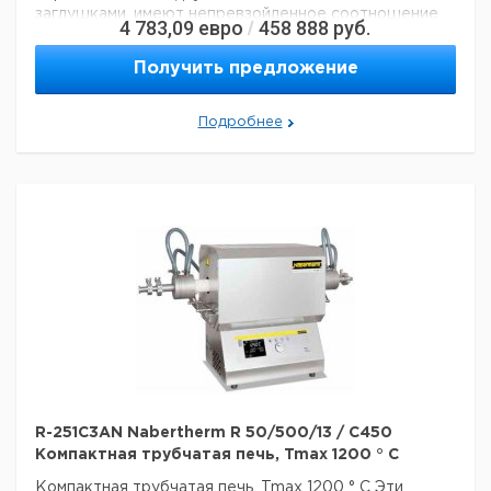
заглушками, имеют непревзойденное соотношение
4 783,09
евро
458 888
руб.
/
цены и качества.
? -? Tmax 1200 ° C или 1300 ° C
-
Однозонный дизайн в стандартной комплектации
-
Получить предложение
Корпус с двойной оболочкой из листов
текстурированной нержавеющей стали
-
Используются только волокнистые материалы,
Подробнее
которые не классифицируются как канцерогенные в
соответствии с TRGS 905, класс 1 или 2.
- диаметр
наружной трубы от 50 мм до 170 мм, длина нагрева от
250 мм до 1000 мм
- Рабочая труба из керамики C
530, включая две волоконные заглушки в качестве
стандартного оборудования
R-251C3AN Nabertherm R 50/500/13 / C450
Компактная трубчатая печь, Tmax 1200 ° C
Компактная трубчатая печь, Tmax 1200 ° C
Эти