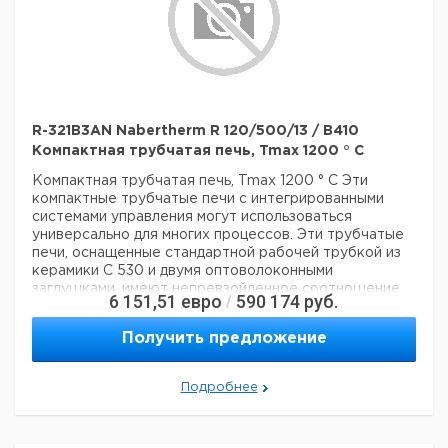
R-321B3AN Nabertherm R 120/500/13 / B410
Компактная трубчатая печь, Tmax 1200 ° C
Компактная трубчатая печь, Tmax 1200 ° C
Эти
компактные трубчатые печи с интегрированными
системами управления могут использоваться
универсально для многих процессов. Эти трубчатые
печи, оснащенные стандартной рабочей трубкой из
керамики C 530 и двумя оптоволоконными
заглушками, имеют непревзойденное соотношение
6 151,51
евро
590 174
руб.
/
цены и качества.
? -? Tmax 1200 ° C или 1300 ° C
-
Однозонный дизайн в стандартной комплектации
-
Получить предложение
Корпус с двойной оболочкой из листов
текстурированной нержавеющей стали
-
Используются только волокнистые материалы,
Подробнее
которые не классифицируются как канцерогенные в
соответствии с TRGS 905, класс 1 или 2.
- диаметр
наружной трубы от 50 мм до 170 мм, длина нагрева от