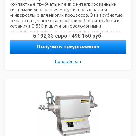
компактные трубчатые печи с интегрированными
системами управления могут использоваться
универсально для многих процессов. Эти трубчатые
печи, оснащенные стандартной рабочей трубкой из
керамики C 530 и двумя оптоволоконными
заглушками, имеют непревзойденное соотношение
5 192,33
евро
498 150
руб.
/
цены и качества.
? -? Tmax 1200 ° C или 1300 ° C
-
Однозонный дизайн в стандартной комплектации
-
Получить предложение
Корпус с двойной оболочкой из листов
текстурированной нержавеющей стали
-
Используются только волокнистые материалы,
Подробнее
которые не классифицируются как канцерогенные в
соответствии с TRGS 905, класс 1 или 2.
- диаметр
наружной трубы от 50 мм до 170 мм, длина нагрева от
250 мм до 1000 мм
- Рабочая труба из керамики C
530, включая две волоконные заглушки в качестве
стандартного оборудования