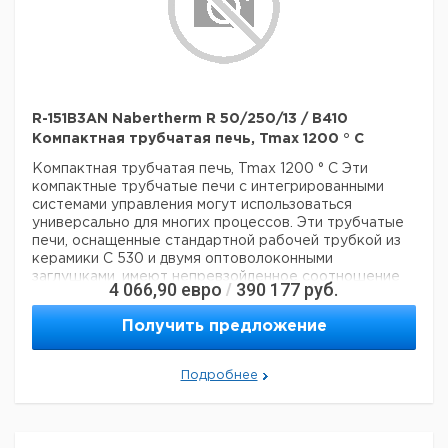
R-151B3AN Nabertherm R 50/250/13 / B410
Компактная трубчатая печь, Tmax 1200 ° C
Компактная трубчатая печь, Tmax 1200 ° C
Эти
компактные трубчатые печи с интегрированными
системами управления могут использоваться
универсально для многих процессов. Эти трубчатые
печи, оснащенные стандартной рабочей трубкой из
керамики C 530 и двумя оптоволоконными
заглушками, имеют непревзойденное соотношение
4 066,90
евро
390 177
руб.
/
цены и качества.
? -? Tmax 1200 ° C или 1300 ° C
-
Однозонный дизайн в стандартной комплектации
-
Получить предложение
Корпус с двойной оболочкой из листов
текстурированной нержавеющей стали
-
Используются только волокнистые материалы,
Подробнее
которые не классифицируются как канцерогенные в
соответствии с TRGS 905, класс 1 или 2.
- диаметр
наружной трубы от 50 мм до 170 мм, длина нагрева от
250 мм до 1000 мм
- Рабочая труба из керамики C