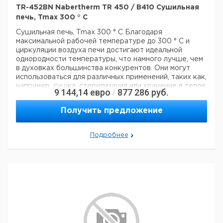
TR-452BN Nabertherm TR 450 / B410 Сушильная
печь, Tmax 300 ° C
Сушильная печь, Tmax 300 ° C
Благодаря
максимальной рабочей температуре до 300 ° C и
циркуляции воздуха печи достигают идеальной
однородности температуры, что намного лучше, чем
в духовках большинства конкурентов. Они могут
использоваться для различных применений, таких как,
например, сушка, стерилизация или хранение в тепле.
9 144,14
евро
877 286
руб.
/
Широкий склад стандартных моделей обеспечивает
короткие сроки поставки.
- Tmax 300 ° C
- Диапазон
Получить предложение
рабочих температур: + 5 ° C выше комнатной
температуры до 300 ° C
- Духовки TR 30 - TR 240
разработаны как настольные модели
- Духовки TR
Подробнее
450 и TR 1050 разработаны как напольные модели.
-
Горизонтальная циркуляция воздуха приводит к
однородности температуры лучше +/- 5 ° C
- Камера
из нержавеющей стали, сплав 304 (AISI) / (материал
DIN № 1.4301), устойчива к ржавчине и легко моется
-
Используются только волокнистые материалы,
которые не классифицируются как канцерогенные в
соответствии с TRGS 905, класс 1 или 2.