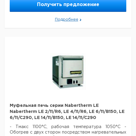
трубы, партия выдерживается во вращающейся
Получить предложение
трубчатой печи и может подвергаться
термообработке в течение сколь угодно
длительного периода времени; также возможен
Подробнее
контролируемый нагрев до температурных
профилей.
Муфельная печь серии Nabertherm LE
Nabertherm LE 2/11/R6, LE 4/11/R6, LE 6/11/B150, LE
6/11/C290, LE 14/11/B150, LE 14/11/C290
- Tмакс 1100°C, рабочая температура 1050°C
-
Обогрев с двух сторон посредством нагревательных