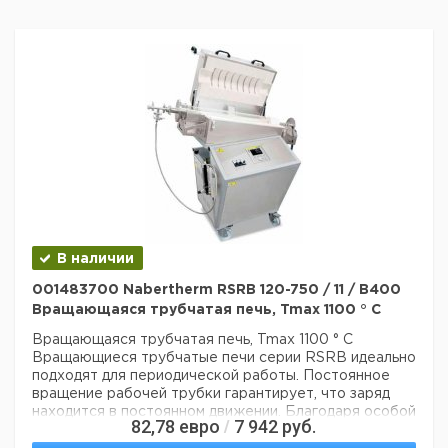
В наличии
001483700 Nabertherm RSRB 120-750 / 11 / B400
Вращающаяся трубчатая печь, Tmax 1100 ° C
Вращающаяся трубчатая печь, Tmax 1100 ° C
Вращающиеся трубчатые печи серии RSRB идеально
подходят для периодической работы. Постоянное
вращение рабочей трубки гарантирует, что заряд
находится в постоянном движении. Благодаря особой
82,78
евро
7 942
руб.
/
форме кварцевого реактора с конусными концами