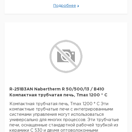
Используются только волокнистые материалы,
Подробнее
которые не классифицируются как канцерогенные в
соответствии с TRGS 905, класс 1 или 2.
- диаметр
наружной трубы от 50 мм до 170 мм, длина нагрева от
250 мм до 1000 мм
- Рабочая труба из керамики C
530, включая две волоконные заглушки в качестве
стандартного оборудования
R-251B3AN Nabertherm R 50/500/13 / B410
Компактная трубчатая печь, Tmax 1200 ° C
Компактная трубчатая печь, Tmax 1200 ° C
Эти
компактные трубчатые печи с интегрированными
системами управления могут использоваться
универсально для многих процессов. Эти трубчатые
печи, оснащенные стандартной рабочей трубкой из
керамики C 530 и двумя оптоволоконными