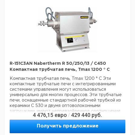
530, включая две волоконные заглушки в качестве
стандартного оборудования
R-151C3AN Nabertherm R 50/250/13 / C450
Компактная трубчатая печь, Tmax 1200 ° C
Компактная трубчатая печь, Tmax 1200 ° C
Эти
компактные трубчатые печи с интегрированными
системами управления могут использоваться
универсально для многих процессов. Эти трубчатые
печи, оснащенные стандартной рабочей трубкой из
керамики C 530 и двумя оптоволоконными
заглушками, имеют непревзойденное соотношение
4 476,15
евро
429 440
руб.
/
цены и качества.
? -? Tmax 1200 ° C или 1300 ° C
-
Однозонный дизайн в стандартной комплектации
-
Получить предложение
Корпус с двойной оболочкой из листов
текстурированной нержавеющей стали
-