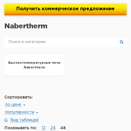
Получить
коммерческое
предложение
Nabertherm
Высокотемпературные печи
Nabertherm
Сортировать:
по цене
популярности
Вид таблицей
Показывать по:
48
12
24