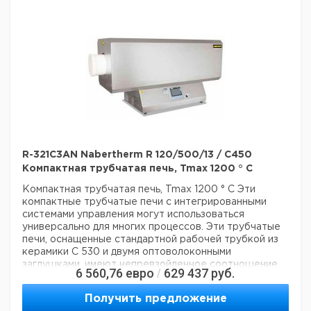
250 мм до 1000 мм
- Рабочая труба из керамики C
530, включая две волоконные заглушки в качестве
стандартного оборудования
R-321C3AN Nabertherm R 120/500/13 / C450
Компактная трубчатая печь, Tmax 1200 ° C
Компактная трубчатая печь, Tmax 1200 ° C
Эти
компактные трубчатые печи с интегрированными
системами управления могут использоваться
универсально для многих процессов. Эти трубчатые
печи, оснащенные стандартной рабочей трубкой из
керамики C 530 и двумя оптоволоконными
заглушками, имеют непревзойденное соотношение
6 560,76
евро
629 437
руб.
/
цены и качества.
? -? Tmax 1200 ° C или 1300 ° C
-
Однозонный дизайн в стандартной комплектации
-
Получить предложение
Корпус с двойной оболочкой из листов