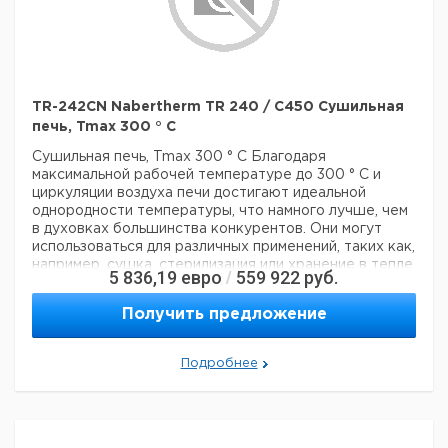
TR-242CN Nabertherm TR 240 / C450 Сушильная
печь, Tmax 300 ° C
Сушильная печь, Tmax 300 ° C
Благодаря
максимальной рабочей температуре до 300 ° C и
циркуляции воздуха печи достигают идеальной
однородности температуры, что намного лучше, чем
в духовках большинства конкурентов. Они могут
использоваться для различных применений, таких как,
например, сушка, стерилизация или хранение в тепле.
5 836,19
евро
559 922
руб.
/
Широкий склад стандартных моделей обеспечивает
короткие сроки поставки.
- Tmax 300 ° C
- Диапазон
Получить предложение
рабочих температур: + 5 ° C выше комнатной
температуры до 300 ° C
- Духовки TR 30 - TR 240
разработаны как настольные модели
- Духовки TR
Подробнее
450 и TR 1050 разработаны как напольные модели.
-
Горизонтальная циркуляция воздуха приводит к
однородности температуры лучше +/- 5 ° C
- Камера
из нержавеющей стали, сплав 304 (AISI) / (материал
DIN № 1.4301), устойчива к ржавчине и легко моется
-