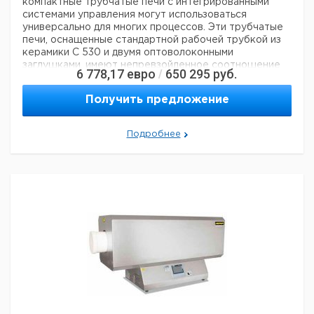
компактные трубчатые печи с интегрированными
системами управления могут использоваться
универсально для многих процессов. Эти трубчатые
печи, оснащенные стандартной рабочей трубкой из
керамики C 530 и двумя оптоволоконными
заглушками, имеют непревзойденное соотношение
6 778,17
евро
650 295
руб.
/
цены и качества.
? -? Tmax 1200 ° C или 1300 ° C
-
Однозонный дизайн в стандартной комплектации
-
Получить предложение
Корпус с двойной оболочкой из листов
текстурированной нержавеющей стали
-
Используются только волокнистые материалы,
Подробнее
которые не классифицируются как канцерогенные в
соответствии с TRGS 905, класс 1 или 2.
- диаметр
наружной трубы от 50 мм до 170 мм, длина нагрева от
250 мм до 1000 мм
- Рабочая труба из керамики C
530, включая две волоконные заглушки в качестве
стандартного оборудования