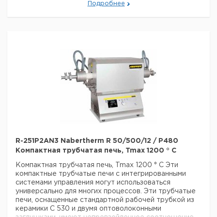
Подробнее
450 и TR 1050 разработаны как напольные модели.
-
Горизонтальная циркуляция воздуха приводит к
однородности температуры лучше +/- 5 ° C
- Камера
из нержавеющей стали, сплав 304 (AISI) / (материал
DIN № 1.4301), устойчива к ржавчине и легко моется
-
Используются только волокнистые материалы,
которые не классифицируются как канцерогенные в
соответствии с TRGS 905, класс 1 или 2.
R-251P2AN3 Nabertherm R 50/500/12 / P480
Компактная трубчатая печь, Tmax 1200 ° C
Компактная трубчатая печь, Tmax 1200 ° C
Эти
компактные трубчатые печи с интегрированными
системами управления могут использоваться
универсально для многих процессов. Эти трубчатые
печи, оснащенные стандартной рабочей трубкой из
керамики C 530 и двумя оптоволоконными