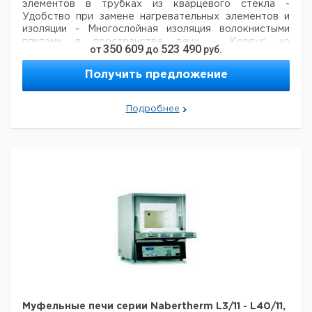
элементов в трубках из кварцевого стекла
-
Удобство при замене нагревательных элементов и
изоляции
- Многослойная изоляция волокнистыми
плитами в пространстве печи
- Корпус из
350 609
523 490
от
до
руб.
структурированной листовой нержавеющей стали
-
Двойные стенки корпуса для низких внешних
Получить предложение
температур и высокой стабильности
- Откидная
дверца, которую также можно использовать как
дополнительное место для загрузки и выгрузки
-
Подробнее
Контроллер смонтирован в боковом пространстве (в
LE 2/11 и LE 4/11 для экономии места под дверцей)
Дополнительное оснащение:
- Регулируемый
ограничитель температуры с настраиваемой
температурой отключения для термического класса
защиты 2 согласно EN 60519-2 в качестве защиты от
перегрева для печи и изделий
- Соединение
защитного газа на задней стороне печи
- Ручная
система подачи газа
Опционально:
Вытяжка, вытяжка
с вентилятором или катализатором
Ограничитель
установки температуры
Устройство на задней
стенке для подачи инертного газа.
Макс.
Внутр.
Внеш.
Мощность
Ве
Тип
темп.
габаритные
габаритные
Муфельные печи серии Nabertherm L3/11 - L40/11,
Вт
кг