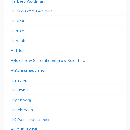
Herbert Waldmann
HERKA GmbH & Co KG
HERMA
Hermle
Herolab
Hettich
HHeathrow Scientificeathrow Scientific
HIBU Eismaschinen
Hielscher
Hil GmbH
Hilgenberg
Hirschmann
HK-Pack Krautscheid
HMC-EUROPE