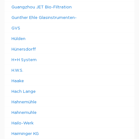
Guangzhou JET Bio-Filtration
Gunther Ehle Glasinstrumenten-
GVS
Hülden
Hünersdorff
H+H System
H.W.S.
Haake
Hach Lange
Hahnemühle
Hahnemuhle
Hailo-Werk
Haiminger KG