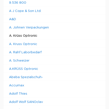
DR301-
1.3330-
0.00015
9.536 800
0.0001 nD
1
6236921
95
1.5318 nD
nD
A J Cope & Son Ltd.
0-95% Brix
0.1% Brix
0.1% Brix
A&D
A. Johnen Verpackungen
A. Krüss Optronic
A. Kruss Optronic
A. Rahf Laborbedarf
A. Schweizer
A.KRÜSS Optronic
Abeba Spezialschuh-
Accumax
Adolf Thies
Adolf Wolf SANOclav