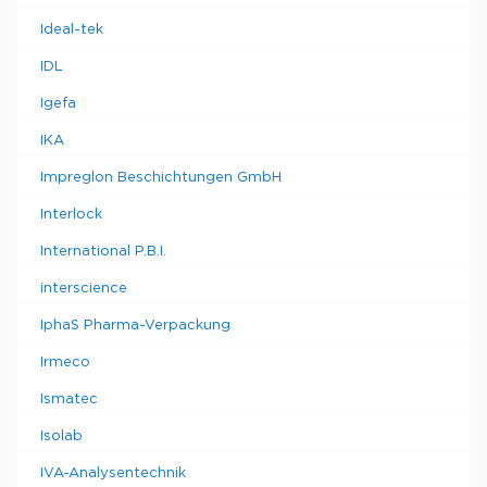
Ideal-tek
IDL
Igefa
IKA
Impreglon Beschichtungen GmbH
Interlock
International P.B.I.
interscience
IphaS Pharma-Verpackung
Irmeco
Ismatec
Isolab
IVA-Analysentechnik