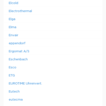
Elcold
Electrothermal
Elga
Elma
Envair
eppendorf
Ergomat A/S
Eschenbach
Esco
ETG
EUROTIME Uhrenvert.
Eutech
eutecma