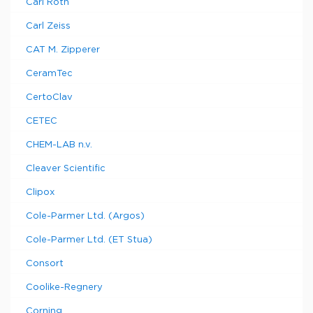
Carl Roth
Carl Zeiss
CAT M. Zipperer
CeramTec
CertoClav
CETEC
CHEM-LAB n.v.
Cleaver Scientific
Clipox
Cole-Parmer Ltd. (Argos)
Cole-Parmer Ltd. (ET Stua)
Consort
Coolike-Regnery
Corning