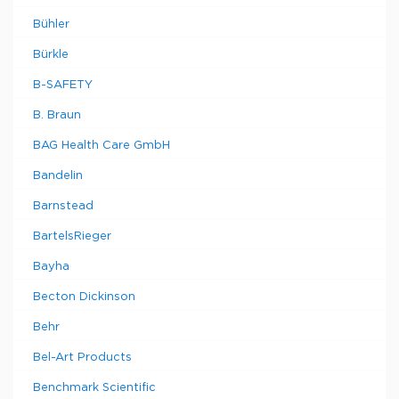
Bühler
Bürkle
B-SAFETY
B. Braun
BAG Health Care GmbH
Bandelin
Barnstead
BartelsRieger
Bayha
Becton Dickinson
Behr
Bel-Art Products
Benchmark Scientific