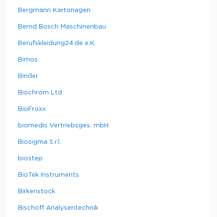
Bergmann Kartonagen
Bernd Bosch Maschinenbau
Berufskleidung24.de e.K.
Bimos
Binder
Biochrom Ltd.
BioFroxx
biomedis Vertriebsges. mbH
Biosigma S.r.l.
biostep
BioTek Instruments
Birkenstock
Bischoff Analysentechnik