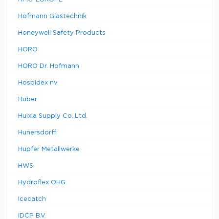
Hofmann Glastechnik
Honeywell Safety Products
HORO
HORO Dr. Hofmann
Hospidex nv
Huber
Huixia Supply Co.,Ltd.
Hunersdorff
Hupfer Metallwerke
HWS
Hydroflex OHG
Icecatch
IDCP B.V.