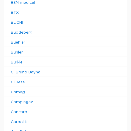
BSN medical
BTX
BUCHI
Buddeberg
Buehler
Buhler
Burkle
C. Bruno Bayha
C.Giese
Camag
Campingaz
Cancarb
Carbolite