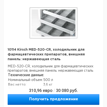
10114 Kirsch MED-520-CR, холодильник для
фармацевтических препаратов, внешняя
панель: нержавеющая сталь
MED-520-CR, холодильник для фармацевтических
препаратов, внешняя панель: нержавеющая сталь
Технические данные:
Номинальный объем:
500 л
Вес нетто:
3,6 кг
310,96
евро
30 080
руб.
Данные для перевозки (реальные данные могут
/
отличаться)
Получить предложение