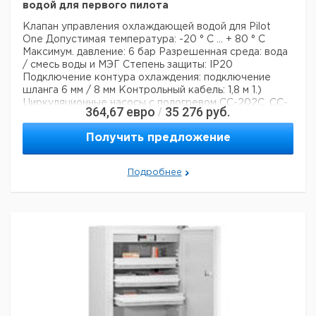
водой для первого пилота
Клапан управления охлаждающей водой для Pilot
One
Допустимая температура: -20 ° С ... + 80 ° С
Максимум. давление: 6 бар
Разрешенная среда: вода
/ смесь воды и МЭГ
Степень защиты: IP20
Подключение контура охлаждения: подключение
шланга 6 мм / 8 мм
Контрольный кабель: 1,8 м
1.)
Циркуляционные насосы с подогревом CC-202C, CC-
364,67
евро
35 276
руб.
/
205B, CC-304B, CC-308B и CC315B (в стандартной
комплектации установлен охлаждающий змеевик)
2.)
Получить предложение
Циркуляционные ванны с подогревом от CC-104A до
CC-118A в сочетании с дополнительной охлаждающей
катушкой # 30554
3.) Waerme-Badthermostate CC-
Подробнее
208B - CC-225B в сочетании с дополнительной
охлаждающей катушкой # 30564
4.) Устройства
Huber с охлаждающими змеевиками NW6 или NW8
Обратите внимание, что это не подходит для
использования с циркуляционными насосами KISS.
Технические данные:
Вес нетто:
700 г
Данные для перевозки (реальные данные могут
отличаться)