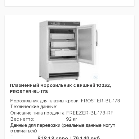
Плазменный морозильник с вишней 10232,
FROSTER-BL-178
Морозильник для плазмы крови, FROSTER-BL-178
Технические данные:
Описание типа продукта:
FREEZER-BL-178-RF
Вес нетто:
92 кг
Данные для перевозки (реальные данные могут
отличаться)
818,13
евро
79 140
руб.
Вес брутто:
105 кг
/