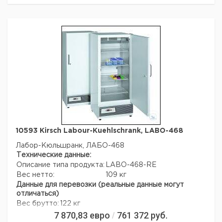
охлаждающей катушкой # 30564
4.) Устройства
Huber с охлаждающими змеевиками NW6 или NW8
Обратите внимание, что это не подходит для
использования с циркуляционными насосами KISS.
Технические данные:
Вес нетто:
700 г
Данные для перевозки (реальные данные могут
отличаться)
10593 Kirsch Labour-Kuehlschrank, LABO-468
Лабор-Кюльшранк, ЛАБО-468
Технические данные:
Описание типа продукта:
LABO-468-RE
Вес нетто:
109 кг
Данные для перевозки (реальные данные могут
отличаться)
Вес брутто:
122 кг
7 870,83
евро
761 372
руб.
/