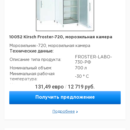
10052 Kirsch Froster-720, морозильная камера
Морозильник-720, морозильная камера
Технические данные:
FROSTER-LABO-
Описание типа продукта:
730-РФ
Номинальный объем:
700 л
Минимальная рабочая
-30 ° C
температура:
Максимальная рабочая
131,49
евро
12 719
руб.
/
-5 ° C
температура:
Вес нетто:
165 кг
Получить предложение
Данные для перевозки (реальные данные могут
отличаться)
Подробнее
Страна происхождения:
Германия
Вес брутто:
200 кг