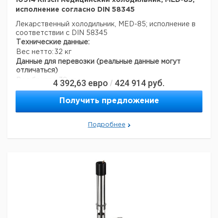
10914 Kirsch медицинский холодильник, MED-85;
исполнение согласно DIN 58345
Лекарственный холодильник, MED-85; исполнение в
соответствии с DIN 58345
Технические данные:
Вес нетто:
32 кг
Данные для перевозки (реальные данные могут
отличаться)
Вес брутто:
38 кг
4 392,63
евро
424 914
руб.
/
Получить предложение
Подробнее