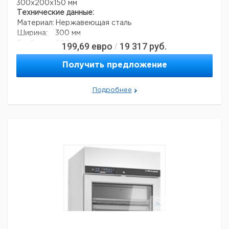
300x200x150 мм
Технические данные:
Материал:
Нержавеющая сталь
Ширина:
300 мм
Глубина:
200 мм
199,69
евро
19 317
руб.
/
Высота:
150 мм
Данные для перевозки (реальные данные могут
Получить предложение
отличаться)
Страна происхождения:
Германия
Подробнее
Страна происхождения:
Гессе