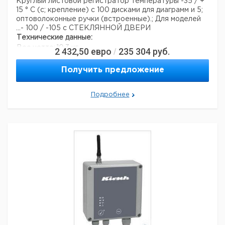
Круглый листовой регистратор температуры -35 / +
15 ° C (с; крепление) с 100 дисками для диаграмм и 5;
оптоволоконные ручки (встроенные).; Для моделей
...- 100 / -105 с СТЕКЛЯННОЙ ДВЕРИ
Технические данные:
Вес нетто:
10,3 кг
2 432,50
евро
235 304
руб.
/
Данные для перевозки (реальные данные могут
отличаться)
Получить предложение
Подробнее