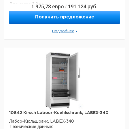
Вес нетто:
3,2 кг
1 975,78
евро
191 124
руб.
/
Данные для перевозки (реальные данные могут
отличаться)
Получить предложение
Подробнее
10842 Kirsch Labour-Kuehlschrank, LABEX-340
Лабор-Кюльшранк, LABEX-340
Технические данные: