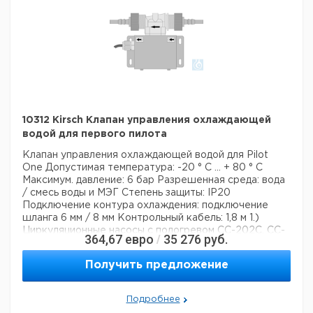
10312 Kirsch Клапан управления охлаждающей
водой для первого пилота
Клапан управления охлаждающей водой для Pilot
One
Допустимая температура: -20 ° С ... + 80 ° С
Максимум. давление: 6 бар
Разрешенная среда: вода
/ смесь воды и МЭГ
Степень защиты: IP20
Подключение контура охлаждения: подключение
шланга 6 мм / 8 мм
Контрольный кабель: 1,8 м
1.)
Циркуляционные насосы с подогревом CC-202C, CC-
364,67
евро
35 276
руб.
/
205B, CC-304B, CC-308B и CC315B (в стандартной
комплектации установлен охлаждающий змеевик)
2.)
Получить предложение
Циркуляционные ванны с подогревом от CC-104A до
CC-118A в сочетании с дополнительной охлаждающей
катушкой # 30554
3.) Waerme-Badthermostate CC-
Подробнее
208B - CC-225B в сочетании с дополнительной