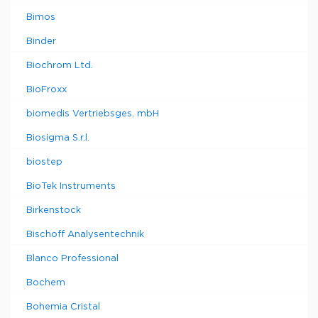
Bimos
Binder
Biochrom Ltd.
BioFroxx
biomedis Vertriebsges. mbH
Biosigma S.r.l.
biostep
BioTek Instruments
Birkenstock
Bischoff Analysentechnik
Blanco Professional
Bochem
Bohemia Cristal