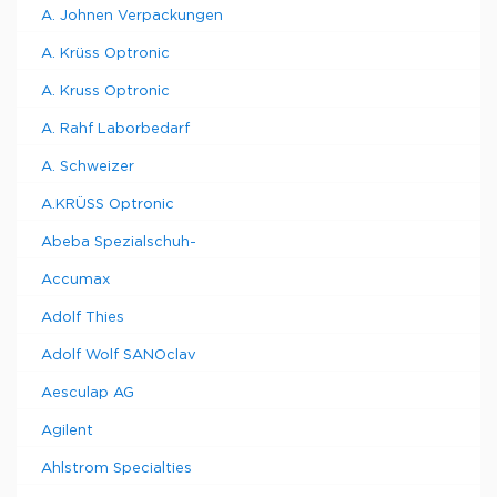
A. Johnen Verpackungen
A. Krüss Optronic
A. Kruss Optronic
A. Rahf Laborbedarf
A. Schweizer
A.KRÜSS Optronic
Abeba Spezialschuh-
Accumax
Adolf Thies
Adolf Wolf SANOclav
Aesculap AG
Agilent
Ahlstrom Specialties