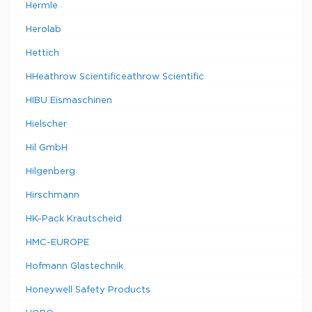
Hermle
Herolab
Hettich
HHeathrow Scientificeathrow Scientific
HIBU Eismaschinen
Hielscher
Hil GmbH
Hilgenberg
Hirschmann
HK-Pack Krautscheid
HMC-EUROPE
Hofmann Glastechnik
Honeywell Safety Products