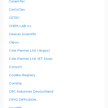
CeramTec
CertoClav
CETEC
CHEM-LAB n.v.
Cleaver Scientific
Clipox
Cole-Parmer Ltd. (Argos)
Cole-Parmer Ltd. (ET Stua)
Consort
Coolike-Regnery
Corning
CRC Industries Deutschland
CRYO DIFFUSION