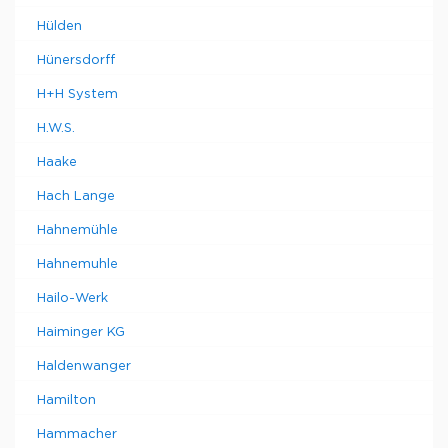
Hülden
Hünersdorff
H+H System
H.W.S.
Haake
Hach Lange
Hahnemühle
Hahnemuhle
Hailo-Werk
Haiminger KG
Haldenwanger
Hamilton
Hammacher