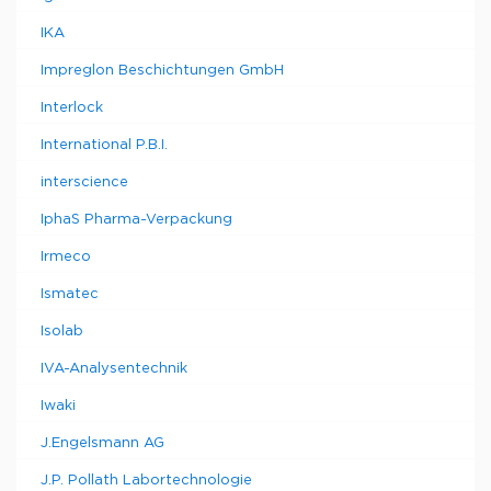
IKA
Impreglon Beschichtungen GmbH
Interlock
International P.B.I.
interscience
IphaS Pharma-Verpackung
Irmeco
Ismatec
Isolab
IVA-Analysentechnik
Iwaki
J.Engelsmann AG
J.P. Pollath Labortechnologie