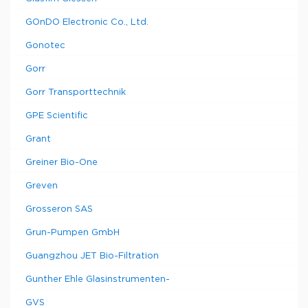
GOnDO Electronic Co., Ltd.
Gonotec
Gorr
Gorr Transporttechnik
GPE Scientific
Grant
Greiner Bio-One
Greven
Grosseron SAS
Grun-Pumpen GmbH
Guangzhou JET Bio-Filtration
Gunther Ehle Glasinstrumenten-
GVS