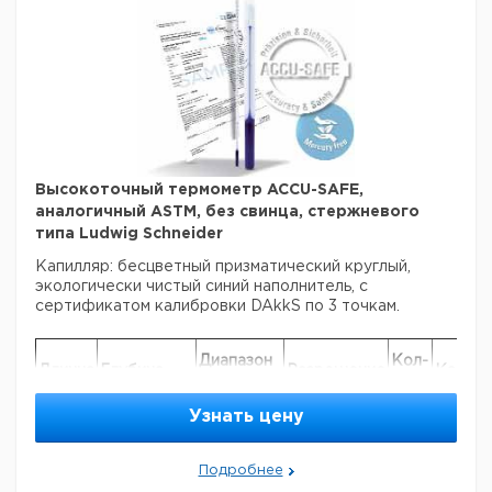
Высокоточный термометр ACCU-SAFE,
аналогичный ASTM, без свинца, стержневого
типа Ludwig Schneider
Капилляр: бесцветный призматический круглый,
экологически чистый синий наполнитель, с
сертификатом калибровки DAkkS по 3 точкам.
Диапазон
Кол-
Длинна
Глубина
Разрешение
Кат.
измерения
во в
мм.
погружения
°C
номер
°C
упак.
Узнать цену
335
76
-20 ... +150
1
1
46585
390
76
-20 ... +10
0,1
1
46585
Подробнее
305
57
-5 ... +110
0,5
1
46585