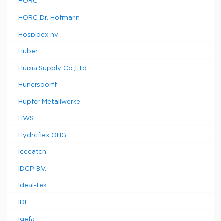
HORO
HORO Dr. Hofmann
Hospidex nv
Huber
Huixia Supply Co.,Ltd.
Hunersdorff
Hupfer Metallwerke
HWS
Hydroflex OHG
Icecatch
IDCP B.V.
Ideal-tek
IDL
Igefa