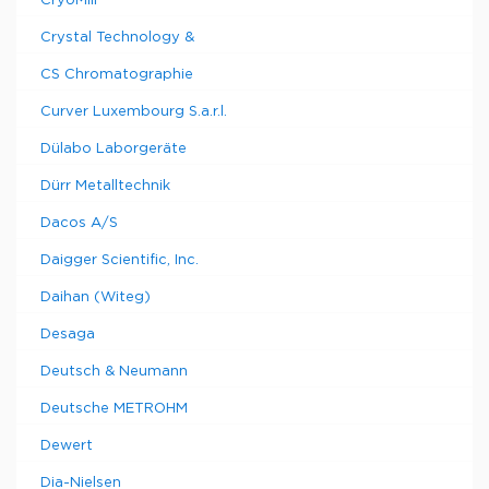
CryoMill
Crystal Technology &
CS Chromatographie
Curver Luxembourg S.a.r.l.
Dülabo Laborgeräte
Dürr Metalltechnik
Dacos A/S
Daigger Scientific, Inc.
Daihan (Witeg)
Desaga
Deutsch & Neumann
Deutsche METROHM
Dewert
Dia-Nielsen