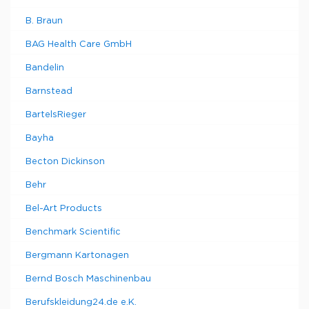
B. Braun
BAG Health Care GmbH
Bandelin
Barnstead
BartelsRieger
Bayha
Becton Dickinson
Behr
Bel-Art Products
Benchmark Scientific
Bergmann Kartonagen
Bernd Bosch Maschinenbau
Berufskleidung24.de e.K.