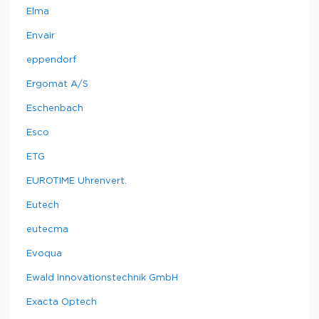
Elma
Envair
eppendorf
Ergomat A/S
Eschenbach
Esco
ETG
EUROTIME Uhrenvert.
Eutech
eutecma
Evoqua
Ewald Innovationstechnik GmbH
Exacta Optech