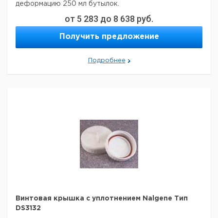
деформацию
250 мл бутылок.
от
5 283
до
8 638
руб.
Цена
Цена
Для
Диам.
Кол-
Кат.
с
с
Срок
Получить предложение
Тип
пробирок
Крышки
во в
номер
НДС,
НДС,
пост
мл.
мм.
упак.
евро
руб
Подробнее
DS3131
30
20
1
9315732
DS3131
50
24
1
9315733
DS3131
250
38
1
9315734
Винтовая крышка с уплотнением Nalgene Тип
DS3132