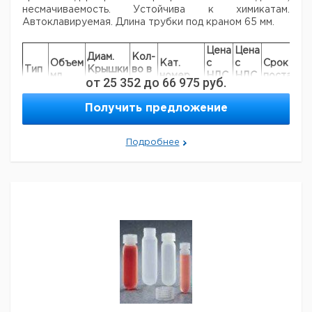
несмачиваемость. Устойчива к химикатам.
Автоклавируемая.
Длина трубки под краном 65 мм.
Цена
Цена
Диам.
Кол-
Объем
Кат.
с
с
Срок
Тип
Крышки
во в
мл.
номер
НДС,
НДС,
поставки
от
25 352
до
66 975
руб.
мм.
упак.
евро
руб
4301
125
28
1
9203531
Получить предложение
4301
250
33
1
9203532
4301
500
43
1
9203533
Подробнее
4301
1000
53
1
9203534
4301
2000
53
1
9203535