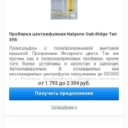
Пробирка центрифужная Nalgene Oak-Ridge Тип
3115
Полисульфон с полипропиленовой винтовой
крышкой. Прозрачные. Янтарного
цвета. Так же
прочны как и полихлорпреновые пробирки, кроме
того
более устойчивы к кислотам и щелочам.
Автоклавируемые. В охлаждаемых или
неохлаждаемых центрифугах
нагружаемы до 50.000
х g. Отдельно поставляются комплекты винтовых
от
1 793
до
2 304
руб.
пробок всех размеров.
Получить предложение
Цена
Цена
Кол-
Объем
Диаметр
Высота
Кат.
с
с
С
Тип
во в
мл.
мм.
мм.
номер
НДС,
НДС,
п
Подробнее
упак.
евро
руб
3115
10
16,0
82,0
1
9315706
3115
30
25,7
94,5
1
9315708