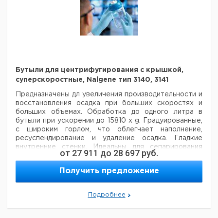
Бутыли для центрифугирования с крышкой,
суперскоростные, Nalgene тип 3140, 3141
Предназначены дл увеличения производительности и
восстановления осадка
при больших скоростях и
больших объемах. Обработка до одного литра в
бутыли при ускорении до 15810 x g. Градуированные,
с широким горлом, что облегчает наполнение,
ресуспендирование и удаление осадка. Гладкие
внутренние стенки. Идеальны для сепарирования
от
27 911
до
28 697
руб.
бактерий,
дрожжей и тканей. Улучшают сбор
вирусов при производстве вакцин. Рекомендуемый
Получить предложение
диапазон рабочих
температур 4°C ... 22°C; хранение
до -70°C. Емкость при заполнеии до краев 1055 мл.
Размеры (Диам. х В): 96,52 х 195,58 мм. Перед
Подробнее
автоклавирование поместте крышки поверх
горловины без
зацепления резьбы. Правильное
применение подразумевает заполнение бутылей не