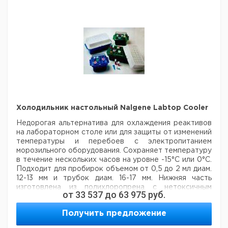
3115
50*
29,0
107,7
1
9315709
Холодильник настольный Nalgene Labtop Cooler
Недорогая альтернатива для охлаждения реактивов
на лабораторном столе или для защиты от изменений
температуры и перебоев с электропитанием
морозильного оборудования. Сохраняет температуру
в течение нескольких часов на уровне -15°C или 0°C.
Подходит для пробирок объемом от 0,5 до 2 мл диам.
12-13 мм и трубок диам. 16-17 мм. Нижняя часть
изготовлена из полихлоропрена с нетоксичным
от
33 537
до
63 975
руб.
гелем. Холодильник на 32 гнезда имеет крышку,
заполненную гелем, другиеразмеры снабжены
Получить предложение
крышкой из полихлоропрена. Ударопрочный,
компактный, возможность складывать в стопку.