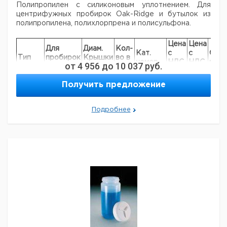
Полипропилен с силиконовым уплотнением. Для
центрифужных пробирок Oak-Ridge
и бутылок из
полипропилена, полихлорпрена и полисульфона.
Цена
Цена
Для
Диам.
Кол-
Кат.
с
с
Сро
Тип
пробирок
Крышки
во в
номер
НДС,
НДС,
пост
от
4 956
до
10 037
руб.
мл.
мм.
упак.
евро
руб
DS3132
28 / 30
20
2
9315738
Получить предложение
DS3132
50
24
2
9315739
DS3132
250
58
2
9315740
Подробнее
500 /
DS3132
63
2
9315741
1000