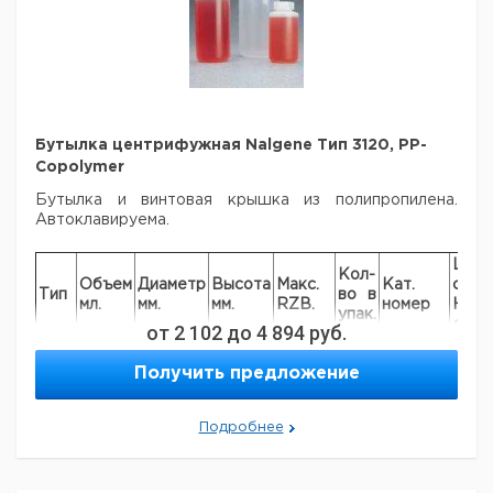
Бутылка центрифужная Nalgene Тип 3120, PP-
Copolymer
Бутылка и винтовая крышка из полипропилена.
Автоклавируема.
Цена
Кол-
Объем
Диаметр
Высота
Макс.
Кат.
с
Тип
во в
мл.
мм.
мм.
RZB.
номер
НДС,
упак.
евро
от
2 102
до
4 894
руб.
3120
250
61,8
127,7
13.200*
1
9315716
Получить предложение
3120
500
69,5
170,2
4.800
1
9315717
3120
500
73,8
170,0
4.800
1
9315720
3120
1000
97,5
184,5
7.100
1
9315718
Подробнее
3120
1000
97,7
179,0
7.100
1
9315719