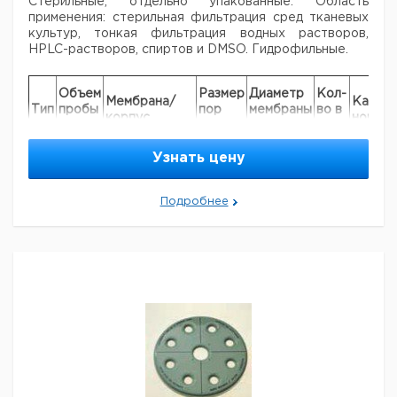
Стерильные, отдельно упакованные.
Область
применения: стерильная фильтрация сред тканевых
культур, тонкая
фильтрация водных растворов,
HPLC-растворов, спиртов и DMSO. Гидрофильные.
Объем
Размер
Диаметр
Кол-
Мембрана/
Кат.
Тип
пробы
пор
мембраны
во в
корпус
номер
мм.
мкм.
мм.
упак.
Нейлон /
Узнать цену
195
10 - 50
0,45
25
50
70478
полипропилен
Нейлон /
195
10 - 50
0,20
25
50
90461
Подробнее
полипропилен