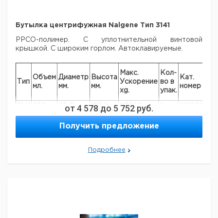
Бутылка центрифужная Nalgene Тип 3141
РРСО-полимер. С уплотнительной винтовой
крышкой. С широким горлом.
Автоклавируемые.
Ц
Макс.
Кол-
Объем
Диаметр
Высота
Кат.
с
Тип
Ускорение
во в
мл.
мм.
мм.
номер
Н
xg.
упак.
е
3141
250
60,7
от
4 578
133,4
до
5 752
27500
руб.
1
9315763
3141
450
69,5
160,0
13700
1
9315764
Получить предложение
Подробнее