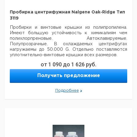
Пробирка центрифужная Nalgene Oak-Ridge Тип
3119
Пробирки и винтовые крышки из полипропилена.
Имеют большую устойчивость к
химикалиям чем
полихлорпреновые. Автоклавируемые.
Полупрозрачные.
В охлаждаемых центрифугах
нагружаемы до 50.000 G. Отдельно поставляются
уплотнительно-винтовые крышки
всех размеров.
от
1 090
до
1 626
руб.
Цена
Цена
Кол-
Объем
Диаметр
Высота
Кат.
с
с
Ср
Получить предложение
Тип
во в
мл.
мм.
мм.
номер
НДС,
НДС,
по
упак.
евро
руб
Подробнее
3119
10
16,0
81,4
1
9315711
3119
28
25,4
101,9
1
9315712
3119
30
25,5
94,3
1
9315713
3119
50*
28,8
106,7
1
9315714