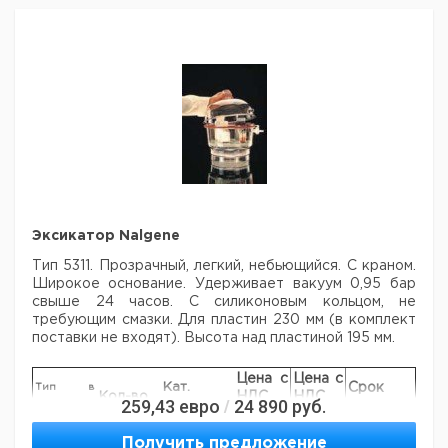
менее чем на 80% от
максимального объема.
Цена
Цена
Кол-
Объем
Кат.
с
с
Ср
Тип
Материал
во в
мл.
номер
НДС,
НДС,
по
упак.
евро
руб
3140
1000
полихлоропрен
1
9315729
3141
1000
полипропилен
1
6236915
Эксикатор Nalgene
Тип 5311. Прозрачный, легкий, небьющийся. С краном.
Широкое основание.
Удерживает вакуум 0,95 бар
свыше 24 часов. С силиконовым кольцом, не
требующим смазки. Для пластин 230 мм (в комплект
поставки не входят). Высота над пластиной 195 мм.
Цена с
Цена с
Кат.
Срок
Тип в
Кол-во
НДС,
НДС,
259,43
евро
24 890
руб.
/
поставки
номер
упак.
евро
руб
9.042690
5311
1
Получить предложение