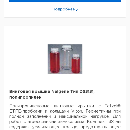
3122
250
61,8
127,6
27.500
1
9315721
Подробнее
3122
500
69,5
169,6
13.700
1
9315723
3122
1000
97,6
188,4
7.100
1
9315724
3122
1000
98,1
180,2
7.100
1
9315725
Винтовая крышка Nalgene Тип DS3131,
полипропилен
Полипропиленовые винтовые крышки с Tefzel®
ETFE-пробками и кольцами Viton.
Герметичны при
полном заполнении и максимальной нагрузке. Для
работ с
агрессивными химикалиями. Комплект 38 мм
содержит усиливающее кольцо, предотвращающее