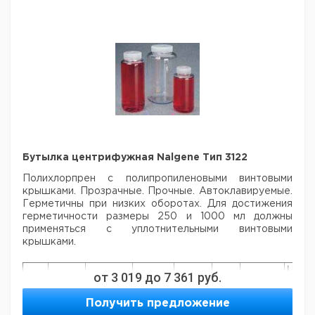
Бутылка центрифужная Nalgene Тип 3122
Полихлорпрен с полипропиленовыми винтовыми
крышками. Прозрачные. Прочные.
Автоклавируемые.
Герметичны при низких оборотах. Для достижения
герметичности размеры 250 и 1000 мл должны
применяться с уплотнительными винтовыми
крышками.
Цена
от
3 019
до
7 361
руб.
Кол-
Объем
Диаметр
Высота
Макс.
Кат.
с
Тип
во в
мл.
мм.
мм.
RZB
номер
НДС,
Получить предложение
упак.
евро