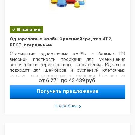
В наличии
Одноразовые колбы Эрленмейера, тип 4112,
PEGT, стерильные
Стерильные одноразовые колбы с белыми ПЭ
высокой плотности пробками для уменьшения
вероятности перекрестного
загрязнения. Идеально
подходят для шейкеров и суспензий клеточных
культур, для подготовки и хранения. Сделано
из
от
6 271
до
43 439
руб.
светлого, кристально чистого пластика PETG. С
градуировкой. Герметичное закрытие с помощью ПЭ
Получить предложение
пробок высокой плотности с 1/4 поворота.
Колбы
имеют 5-летний срок хранения, 10-6 SAL, не
являются пирогенными и не цитотоксические.
Подробнее
Индивидуально упакованные для удобства хранения и
обработки. Поставляются с плоским дном или дном с
перегородками. Также доступны модели с
вентилируемыми закрытиями. Вентилируемые
затворы
38-430 (для 125 мл и 250 мл) или 45-430 (для