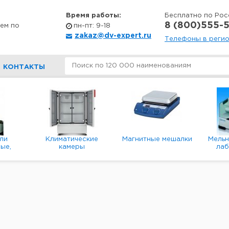
Время работы:
Бесплатно по Рос
8 (800)555-5
ем по
пн-пт: 9-18
zakaz@dv-expert.ru
Телефоны в реги
КОНТАКТЫ
ли
Климатические
Магнитные мешалки
Мель
ые,
камеры
ла
е,
пл
ые