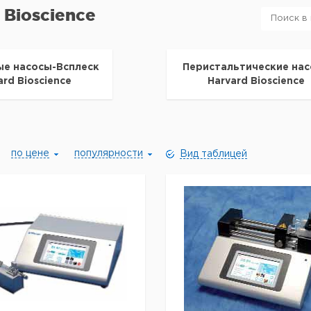
 Bioscience
е насосы-Всплеск
Перистальтические на
ard Bioscience
Harvard Bioscience
по цене
популярности
Вид таблицей