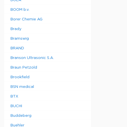
BOLA
BOOM b.v.
Borer Chemie AG
Brady
Bramswig
BRAND
Branson Ultrasonic S.A.
Braun Petzold
Brookfield
BSN medical
BTX
BUCHI
Buddeberg
Buehler