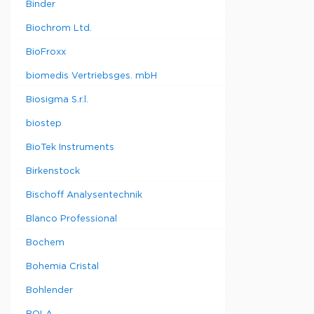
Binder
Biochrom Ltd.
BioFroxx
biomedis Vertriebsges. mbH
Biosigma S.r.l.
biostep
BioTek Instruments
Birkenstock
Bischoff Analysentechnik
Blanco Professional
Bochem
Bohemia Cristal
Bohlender