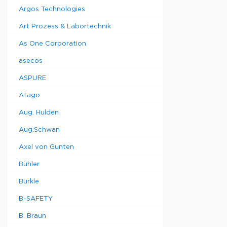
Гц
Argos Technologies
Art Prozess & Labortechnik
К
Тип
в
As One Corporation
у
asecos
Legato®
1
130
ASPURE
Atago
Aug. Hulden
Aug.Schwan
Axel von Gunten
Bühler
Bürkle
B-SAFETY
B. Braun