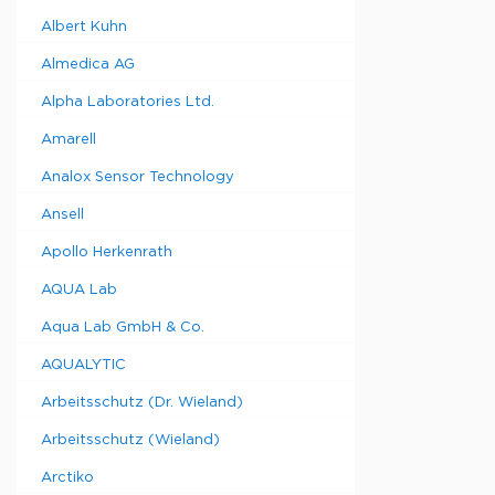
шприца и с
Albert Kuhn
отображаю
а также о
Almedica AG
В насос м
запрограм
Alpha Laboratories Ltd.
расхода от
пиколитров
Amarell
в минуту.
- Головка 
Analox Sensor Technology
- Большой
дисплей
Ansell
- 2 програ
каждая
Apollo Herkenrath
- Программ
навигация 
AQUA Lab
- Интерфей
Aqua Lab GmbH & Co.
- Точный и
Характери
AQUALYTIC
Скорость по
мл/мин
Arbeitsschutz (Dr. Wieland)
±0,5 %
Размер шпри
Arbeitsschutz (Wieland)
Габариты: 
Вес: 2 кг
Arctiko
Электропит