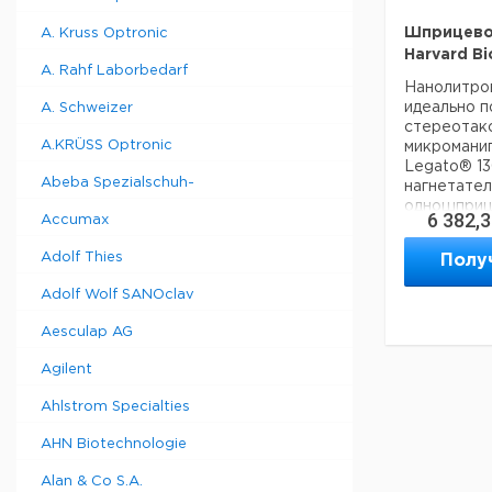
Шприцевой
A. Kruss Optronic
Harvard Bi
A. Rahf Laborbedarf
Нанолитро
идеально п
A. Schweizer
стереотак
A.KRÜSS Optronic
микроманип
Legato® 13
Abeba Spezialschuh-
нагнетате
одношприце
6 382,
Accumax
микро-шпри
Можно исп
Adolf Thies
Полу
шприца, вк
насоса ест
Adolf Wolf SANOclav
работы,
которая м
Aesculap AG
близко к э
устранить 
Agilent
использова
длинной тр
Ahlstrom Specialties
насоса иде
микромани
AHN Biotechnologie
стереотакс
Alan & Co S.A.
зажимными