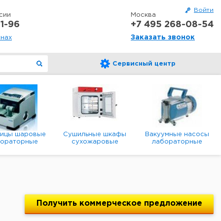
Войти
сии
Москва
1-96
+7 495 268-08-54
Заказать звонок
онах
Сервисный центр
ницы шаровые
Сушильные шкафы
Вакуумные насосы
бораторные
сухожаровые
лабораторные
анетарные
лабораторные
диафрагменные
мембранные
Получить
коммерческое
предложение