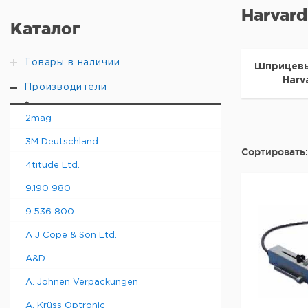
Harvard
Каталог
Товары в наличии
Шприцевы
Harv
Производители
2mag
3M Deutschland
Сортировать:
4titude Ltd.
9.190 980
9.536 800
A J Cope & Son Ltd.
A&D
A. Johnen Verpackungen
A. Krüss Optronic