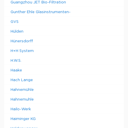
Guangzhou JET Bio-Filtration
Gunther Ehle Glasinstrumenten-
GVS
Hülden
Hünersdorff
H+H System
H.W.S.
Haake
Hach Lange
Hahnemühle
Hahnemuhle
Hailo-Werk
Haiminger KG