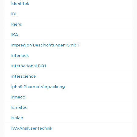
Ideal-tek
IDL
Igefa
IKA
Impreglon Beschichtungen GmbH
Interlock
International P.B.I.
interscience
IphaS Pharma-Verpackung
Irmeco
Ismatec
Isolab
IVA-Analysentechnik