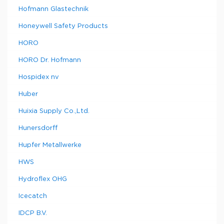
Hofmann Glastechnik
Honeywell Safety Products
HORO
HORO Dr. Hofmann
Hospidex nv
Huber
Huixia Supply Co.,Ltd.
Hunersdorff
Hupfer Metallwerke
HWS
Hydroflex OHG
Icecatch
IDCP B.V.