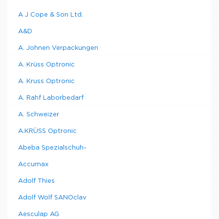
Набор
калибровочных
12,5 x
A J Cope & Son Ltd.
стандартов,
1
9190980
12,5 x 48
жидкие
A&D
фильтры
A. Johnen Verpackungen
A. Krüss Optronic
A. Kruss Optronic
A. Rahf Laborbedarf
A. Schweizer
A.KRÜSS Optronic
Abeba Spezialschuh-
Accumax
Adolf Thies
Adolf Wolf SANOclav
Aesculap AG