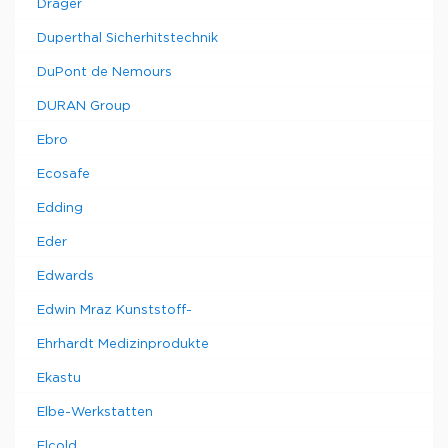
Drager
Duperthal Sicherhitstechnik
DuPont de Nemours
DURAN Group
Ebro
Ecosafe
Edding
Eder
Edwards
Edwin Mraz Kunststoff-
Ehrhardt Medizinprodukte
Ekastu
Elbe-Werkstatten
Elcold