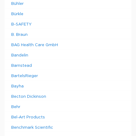
Bühler
Bürkle
B-SAFETY
B. Braun
BAG Health Care GmbH
Bandelin
Barnstead
BartelsRieger
Bayha
Becton Dickinson
Behr
Bel-Art Products
Benchmark Scientific