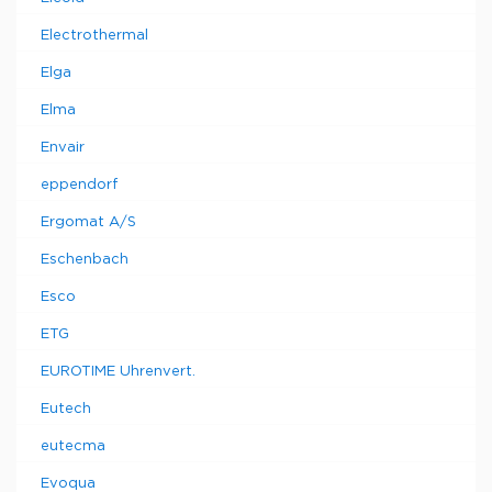
Electrothermal
Elga
Elma
Envair
eppendorf
Ergomat A/S
Eschenbach
Esco
ETG
EUROTIME Uhrenvert.
Eutech
eutecma
Evoqua