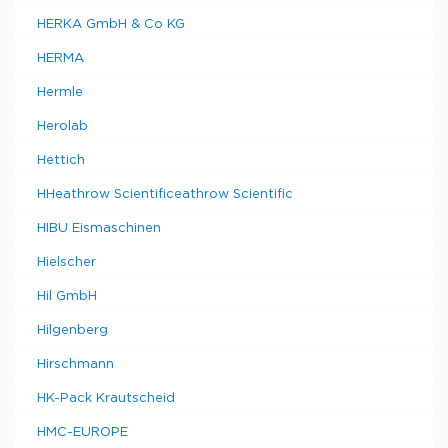
HERKA GmbH & Co KG
HERMA
Hermle
Herolab
Hettich
HHeathrow Scientificeathrow Scientific
HIBU Eismaschinen
Hielscher
Hil GmbH
Hilgenberg
Hirschmann
HK-Pack Krautscheid
HMC-EUROPE