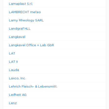
Lamaplast S.r.l.
LAMBRECHT meteo
Lamy Rheology SARL
Landgraf HLL
Langkavel
Langkavel Office + Lab GbR
LAT
LAT II
Lauda
Laxco, Inc.
Lehrich Fleisch- & Lebensmitt.
Leifheit AG
Lenz