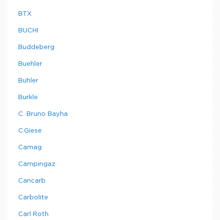
BTX
BUCHI
Buddeberg
Buehler
Buhler
Burkle
C. Bruno Bayha
C.Giese
Camag
Campingaz
Cancarb
Carbolite
Carl Roth