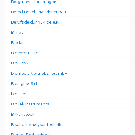
Bergmann Kartonagen
Bernd Bosch Maschinenbau
Berufskleidung24.de e.K.
Bimos
Binder
Biochrom Ltd.
BioFroxx
biomedis Vertriebsges. mbH
Biosigma S.r.l.
biostep
BioTek Instruments
Birkenstock
Bischoff Analysentechnik