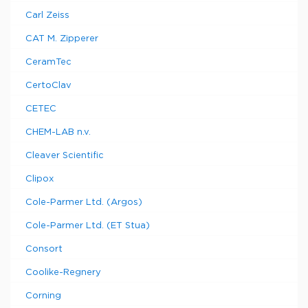
Carl Zeiss
CAT M. Zipperer
CeramTec
CertoClav
CETEC
CHEM-LAB n.v.
Cleaver Scientific
Clipox
Cole-Parmer Ltd. (Argos)
Cole-Parmer Ltd. (ET Stua)
Consort
Coolike-Regnery
Corning