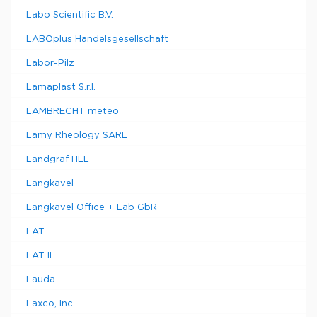
Labo Scientific B.V.
LABOplus Handelsgesellschaft
Labor-Pilz
Lamaplast S.r.l.
LAMBRECHT meteo
Lamy Rheology SARL
Landgraf HLL
Langkavel
Langkavel Office + Lab GbR
LAT
LAT II
Lauda
Laxco, Inc.