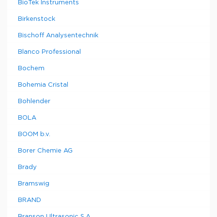
BioTek Instruments
Birkenstock
Bischoff Analysentechnik
Blanco Professional
Bochem
Bohemia Cristal
Bohlender
BOLA
BOOM b.v.
Borer Chemie AG
Brady
Bramswig
BRAND
Branson Ultrasonic S.A.