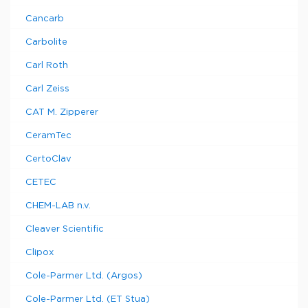
Cancarb
Carbolite
Carl Roth
Carl Zeiss
CAT M. Zipperer
CeramTec
CertoClav
CETEC
CHEM-LAB n.v.
Cleaver Scientific
Clipox
Cole-Parmer Ltd. (Argos)
Cole-Parmer Ltd. (ET Stua)