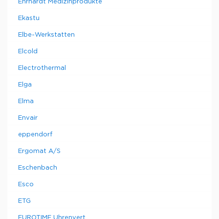
Ehrhardt Medizinprodukte
Ekastu
Elbe-Werkstatten
Elcold
Electrothermal
Elga
Elma
Envair
eppendorf
Ergomat A/S
Eschenbach
Esco
ETG
EUROTIME Uhrenvert.