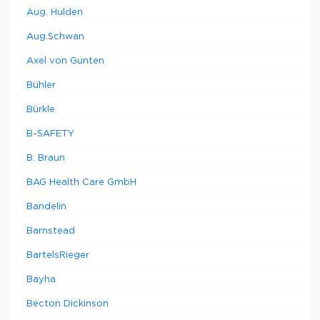
Aug. Hulden
Aug.Schwan
Axel von Gunten
Bühler
Bürkle
B-SAFETY
B. Braun
BAG Health Care GmbH
Bandelin
Barnstead
BartelsRieger
Bayha
Becton Dickinson