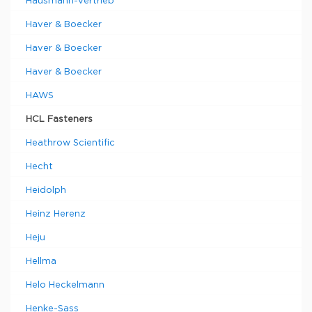
Hausmann-Vertrieb
Haver & Boecker
Haver & Boecker
Haver & Boecker
HAWS
HCL Fasteners
Heathrow Scientific
Hecht
Heidolph
Heinz Herenz
Heju
Hellma
Helo Heckelmann
Henke-Sass