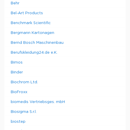
Behr
Bel-Art Products
Benchmark Scientific
Bergmann Kartonagen
Bernd Bosch Maschinenbau
Berufskleidung24.de e.K.
Bimos
Binder
Biochrom Ltd.
BioFroxx
biomedis Vertriebsges. mbH
Biosigma S.r.l.
biostep