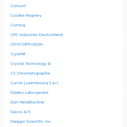
Consort
Coolike-Regnery
Corning
CRC Industries Deutschland
CRYO DIFFUSION
CryoMill
Crystal Technology &
CS Chromatographie
Curver Luxembourg S.a.r.l.
Dülabo Laborgeräte
Dürr Metalltechnik
Dacos A/S
Daigger Scientific, Inc.