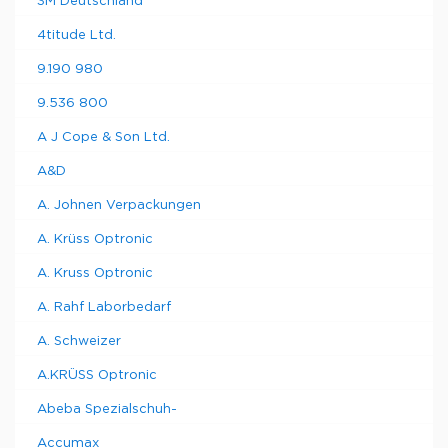
3M Deutschland
4titude Ltd.
9.190 980
9.536 800
A J Cope & Son Ltd.
A&D
A. Johnen Verpackungen
A. Krüss Optronic
A. Kruss Optronic
A. Rahf Laborbedarf
A. Schweizer
A.KRÜSS Optronic
Abeba Spezialschuh-
Accumax