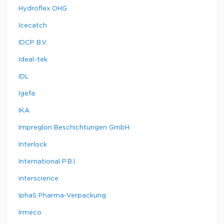
Hydroflex OHG
Icecatch
IDCP B.V.
Ideal-tek
IDL
Igefa
IKA
Impreglon Beschichtungen GmbH
Interlock
International P.B.I.
interscience
IphaS Pharma-Verpackung
Irmeco