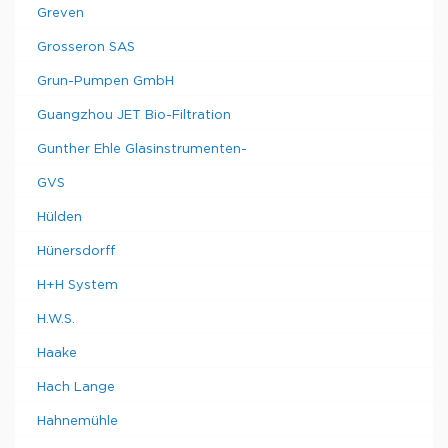
Greven
Grosseron SAS
Grun-Pumpen GmbH
Guangzhou JET Bio-Filtration
Gunther Ehle Glasinstrumenten-
GVS
Hülden
Hünersdorff
H+H System
H.W.S.
Haake
Hach Lange
Hahnemühle