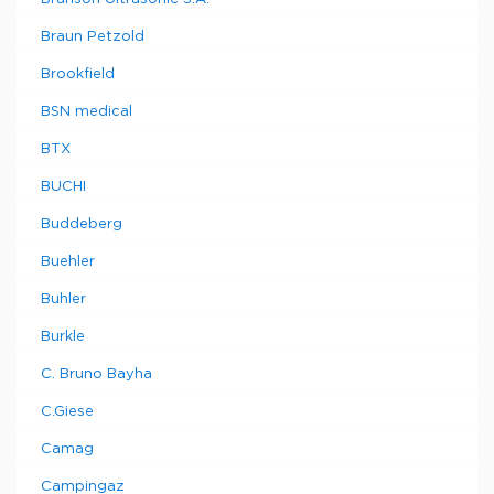
Braun Petzold
Brookfield
BSN medical
BTX
BUCHI
Buddeberg
Buehler
Buhler
Burkle
C. Bruno Bayha
C.Giese
Camag
Campingaz