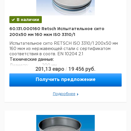
В наличии
60.131.000160 Retsch Испытательное сито
200x50 мм 160 мкм ISO 3310/1
Испытательное сито RETSCH ISO 3310/1 200x50 мм
160 мкм из нержавеющей стали с сертификатом
соответствия в соотв. EN 10204 2.1
Технические данные:
Диаметр:
200 мм
201,13
евро
19 456
руб.
/
Вес нетто:
350 г
Высота:
50 мм
Получить предложение
Размер ячейки:
160 мкм
Данные для перевозки (реальные данные могут
отличаться)
Подробнее
Страна происхождения:
Германия
Вес брутто:
378 г