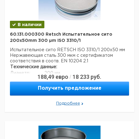
В наличии
60.131.000300 Retsch Испытательное сито
200x50mm 300 µm ISO 3310/1
Испытательное сито RETSCH ISO 3310/1 200x50 мм
Нержавеющая сталь 300 мкм с сертификатом
соответствия в соотв. EN 10204 2.1
Технические данные:
Диаметр:
200 мм
188,49
евро
18 233
руб.
/
Вес нетто:
350 г
Высота:
50 мм
Получить предложение
Размер ячейки:
300 мкм
Данные для перевозки (реальные данные могут
отличаться)
Подробнее
Страна происхождения:
Германия
Вес брутто:
450 г