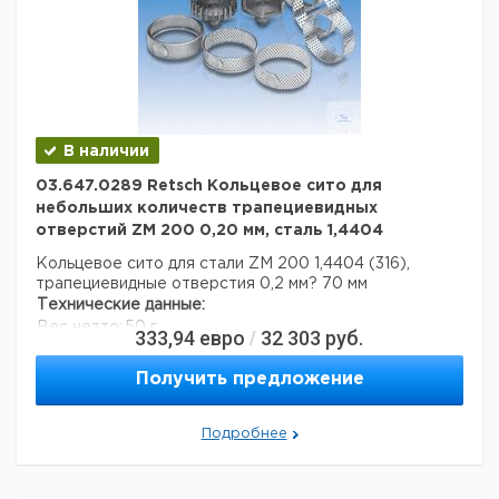
control
212
/
203
100 /
150 /
200
AS
417 x
20 мкм -
/
300
384 x
42
1
6283846
40 мм
203
control
222
В наличии
/
305
03.647.0289 Retsch Кольцевое сито для
/ 315
небольших количеств трапециевидных
AS
680 x
400
25 мкм -
отверстий ZM 200 0,20 мм, сталь 1,4404
450
680 x
140
/
1
9739277
125 мм
basic
280
450
Кольцевое сито для стали ZM 200 1,4404 (316),
трапециевидные отверстия 0,2 мм? 70 мм
Технические данные:
Вес нетто:
50 г
333,94
евро
32 303
руб.
/
Данные для перевозки (реальные данные могут
отличаться)
Получить предложение
Подробнее