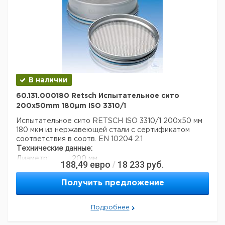
В наличии
60.131.000180 Retsch Испытательное сито
200x50mm 180µm ISO 3310/1
Испытательное сито RETSCH ISO 3310/1 200x50 мм
180 мкм из нержавеющей стали с сертификатом
соответствия в соотв. EN 10204 2.1
Технические данные:
Диаметр:
200 мм
188,49
евро
18 233
руб.
/
Вес нетто:
350 г
Высота:
50 мм
Получить предложение
Размер ячейки:
180 мкм
Данные для перевозки (реальные данные могут
отличаться)
Подробнее
Страна происхождения:
Германия