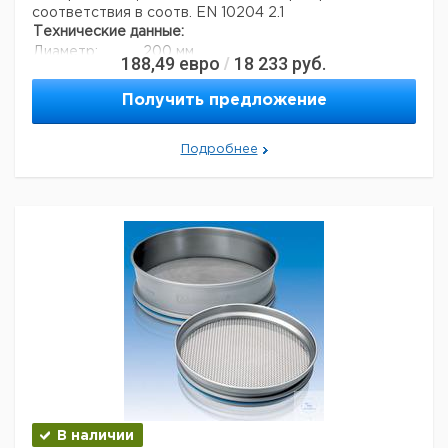
соответствия в соотв. EN 10204 2.1
Технические данные:
Диаметр:
200 мм
188,49
евро
18 233
руб.
/
Вес нетто:
350 г
Высота:
50 мм
Получить предложение
Размер ячейки:
212 мкм
Данные для перевозки (реальные данные могут
отличаться)
Подробнее
Страна происхождения:
Германия
В наличии