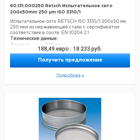
60.131.000250 Retsch Испытательное сито
200x50mm 250 µm ISO 3310/1
Испытательное сито RETSCH ISO 3310/1 200x50 мм
250 мкм из нержавеющей стали с сертификатом
соответствия в соотв. EN 10204 2.1
Технические данные:
Диаметр:
200 мм
188,49
евро
18 233
руб.
/
Вес нетто:
350 г
Высота:
50 мм
Получить предложение
Размер ячейки:
250 мкм
Данные для перевозки (реальные данные могут
отличаться)
Подробнее
Страна происхождения:
Германия
Вес брутто:
404 г