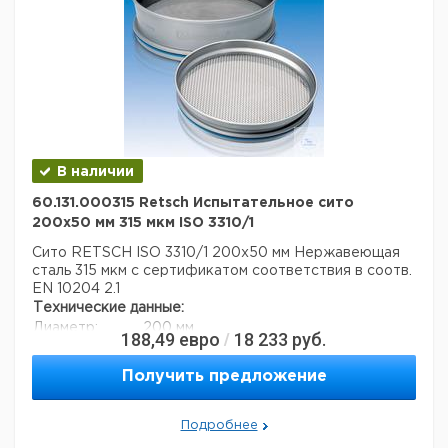
В наличии
60.131.000315 Retsch Испытательное сито
200x50 мм 315 мкм ISO 3310/1
Сито RETSCH ISO 3310/1 200x50 мм Нержавеющая
сталь 315 мкм с сертификатом соответствия в соотв.
EN 10204 2.1
Технические данные:
Диаметр:
200 мм
188,49
евро
18 233
руб.
/
Вес нетто:
350 г
Высота:
50 мм
Получить предложение
Размер ячейки:
315 мкм
Данные для перевозки (реальные данные могут
отличаться)
Подробнее
Страна происхождения:
Германия