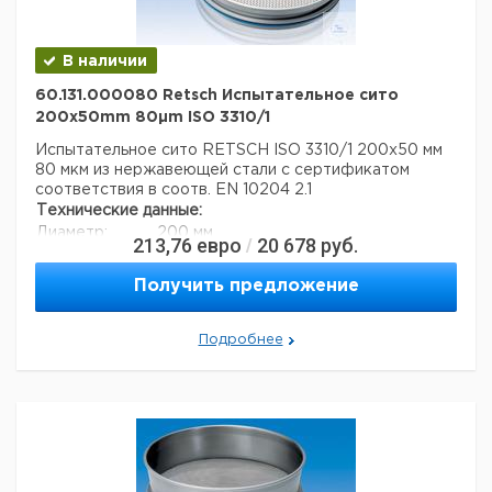
В наличии
60.131.000080 Retsch Испытательное сито
200x50mm 80µm ISO 3310/1
Испытательное сито RETSCH ISO 3310/1 200x50 мм
80 мкм из нержавеющей стали с сертификатом
соответствия в соотв. EN 10204 2.1
Технические данные:
Диаметр:
200 мм
213,76
евро
20 678
руб.
/
Вес нетто:
350 г
Высота:
50 мм
Получить предложение
Размер ячейки:
80 мкм
Данные для перевозки (реальные данные могут
отличаться)
Подробнее
Страна происхождения:
Германия