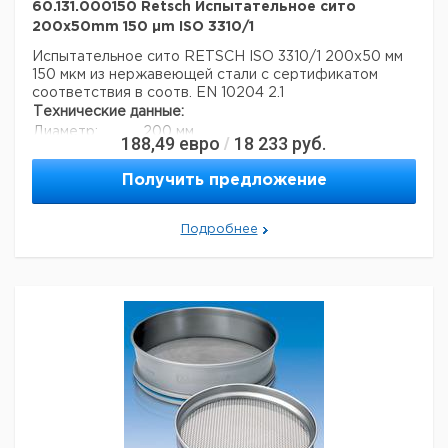
60.131.000150 Retsch Испытательное сито
200x50mm 150 µm ISO 3310/1
Испытательное сито RETSCH ISO 3310/1 200x50 мм
150 мкм из нержавеющей стали с сертификатом
соответствия в соотв. EN 10204 2.1
Технические данные:
Диаметр:
200 мм
188,49
евро
18 233
руб.
/
Вес нетто:
350 г
Высота:
50 мм
Получить предложение
Размер ячейки:
150 мкм
Данные для перевозки (реальные данные могут
отличаться)
Подробнее
Страна происхождения:
Германия
Вес брутто:
380 г