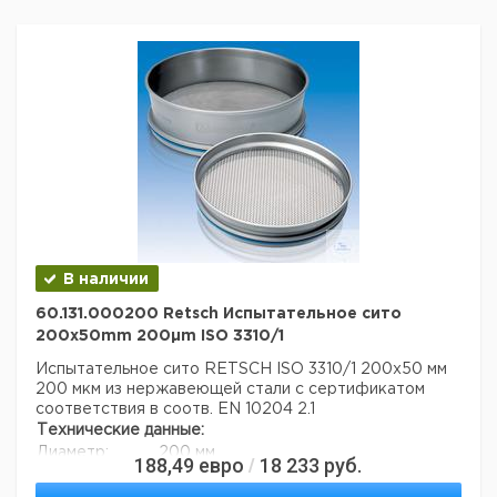
Вес брутто:
412 г
В наличии
60.131.000200 Retsch Испытательное сито
200x50mm 200µm ISO 3310/1
Испытательное сито RETSCH ISO 3310/1 200x50 мм
200 мкм из нержавеющей стали с сертификатом
соответствия в соотв. EN 10204 2.1
Технические данные:
Диаметр:
200 мм
188,49
евро
18 233
руб.
/
Вес нетто:
350 г