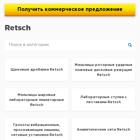
Получить
коммерческое
предложение
Retsch
Мельницы роторные ударные
Щековые дробилки Retsch
ножевые дисковые режущие
Retsch
Мельницы шаровые
Лабораторные ступки с
лабораторные планетарные
пестиками Retsch
Retsch
Грохоты вибрационные,
Аналитические сита Retsch
просеивающие машины,
ситовые установки Retsch