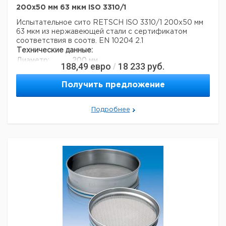
200x50 мм 63 мкм ISO 3310/1
Испытательное сито RETSCH ISO 3310/1 200x50 мм
63 мкм из нержавеющей стали с сертификатом
соответствия в соотв. EN 10204 2.1
Технические данные:
Диаметр:
200 мм
188,49
евро
18 233
руб.
/
Вес нетто:
350 г
Высота:
50 мм
Получить предложение
Размер ячейки:
63 мкм
Данные для перевозки (реальные данные могут
отличаться)
Подробнее
Страна происхождения:
Германия
Вес брутто:
372 г