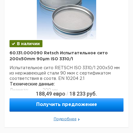
В наличии
60.131.000090 Retsch Испытательное сито
200x50mm 90µm ISO 3310/1
Испытательное сито RETSCH ISO 3310/1 200x50 мм
из нержавеющей стали 90 мкм с сертификатом
соответствия в соотв. EN 10204 2.1
Технические данные:
Диаметр:
200 мм
188,49
евро
18 233
руб.
/
Вес нетто:
350 г
Высота:
50 мм
Получить предложение
Размер ячейки:
90 мкм
Данные для перевозки (реальные данные могут
отличаться)
Подробнее
Страна происхождения:
Германия
Вес брутто:
402 г