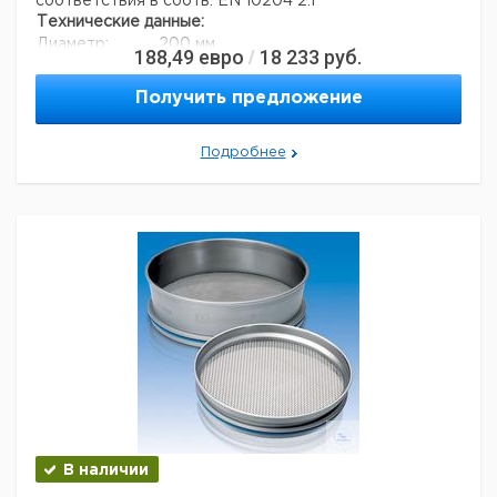
соответствия в соотв. EN 10204 2.1
Технические данные:
Диаметр:
200 мм
188,49
евро
18 233
руб.
/
Вес нетто:
350 г
Высота:
50 мм
Получить предложение
Размер ячейки:
140 мкм
Данные для перевозки (реальные данные могут
отличаться)
Подробнее
Страна происхождения:
Германия
В наличии