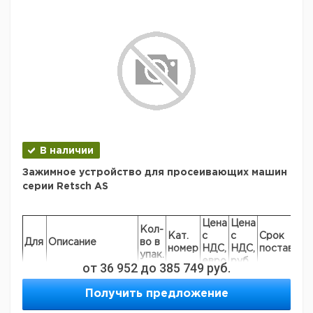
выходом
Диам. 203
мм с
1
9739240
выходом
В наличии
Зажимное устройство для просеивающих машин
серии Retsch AS
Цена
Цена
Кол-
Кат.
с
с
Срок
Для
Описание
во в
номер
НДС,
НДС,
поставки
упак.
евро
руб
от
36 952
до
385 749
руб.
AS
200
Получить предложение
+
Зажимное