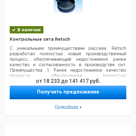
В наличии
Контрольные сита Retsch
С уникальными преимуществами рассева:
Retsch
разработал полностью новый производственный
процесс, обеспечивающий недостижимое ранее
качество и согласованность в производстве сит.
Преимущества:
1. Ранее недостижимое качество
продукта, обеспеченное полностью
от
18 233
до
141 417
руб.
автоматизированным производством и постоянным
оптическим контролем.
2. Инновационная технология
Получить предложение
контактной сварки гарантирует равномерное
натяжение сетки сита.
3. Высокая степень
коррозионной стойкости и легкость чистки
Подробнее
вследствие использования высоколегированной
нержавеющей стали (марка: 316 или 1.4435).
4.
Цельная конструкция без зазоров предохраняет от
перекрестных загрязнений. (без швов, без заусенцев
и т.д.).
5. Максимальная стабильность и оптимальное