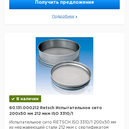
Высота:
50 мм
Получить предложение
Размер ячейки:
200 мкм
Данные для перевозки (реальные данные могут
отличаться)
Подробнее
Страна происхождения:
Германия
Вес брутто:
416 г
В наличии
60.131.000212 Retsch Испытательное сито
200x50 мм 212 мкм ISO 3310/1
Испытательное сито RETSCH ISO 3310/1 200x50 мм
из нержавеющей стали 212 мкм с сертификатом