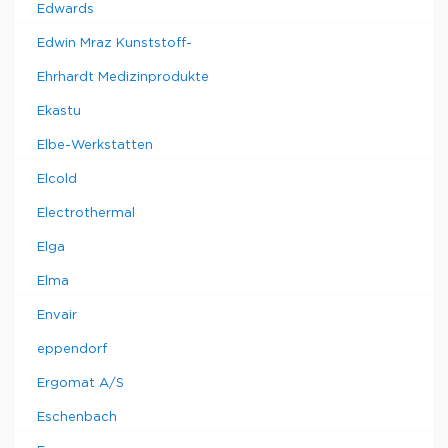
Edwards
Edwin Mraz Kunststoff-
Ehrhardt Medizinprodukte
Ekastu
Elbe-Werkstatten
Elcold
Electrothermal
Elga
Elma
Envair
eppendorf
Ergomat A/S
Eschenbach