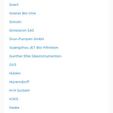
Grant
Greiner Bio-One
Greven
Grosseron SAS
Grun-Pumpen GmbH
Guangzhou JET Bio-Filtration
Gunther Ehle Glasinstrumenten-
GVS
Hülden
Hünersdorff
H+H System
H.W.S.
Haake