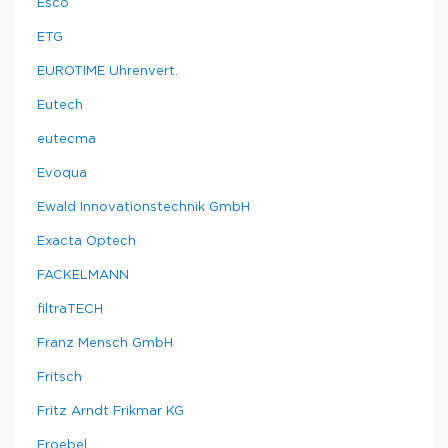
Esco
ETG
EUROTIME Uhrenvert.
Eutech
eutecma
Evoqua
Ewald Innovationstechnik GmbH
Exacta Optech
FACKELMANN
filtraTECH
Franz Mensch GmbH
Fritsch
Fritz Arndt Frikmar KG
Froebel