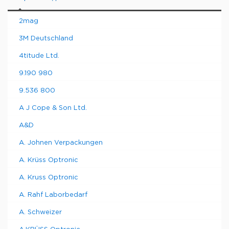
2mag
3M Deutschland
4titude Ltd.
9.190 980
9.536 800
A J Cope & Son Ltd.
A&D
A. Johnen Verpackungen
A. Krüss Optronic
A. Kruss Optronic
A. Rahf Laborbedarf
A. Schweizer