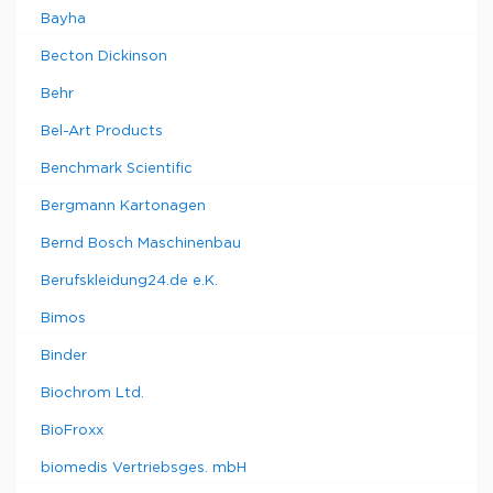
Bayha
Becton Dickinson
Behr
Bel-Art Products
Benchmark Scientific
Bergmann Kartonagen
Bernd Bosch Maschinenbau
Berufskleidung24.de e.K.
Bimos
Binder
Biochrom Ltd.
BioFroxx
biomedis Vertriebsges. mbH