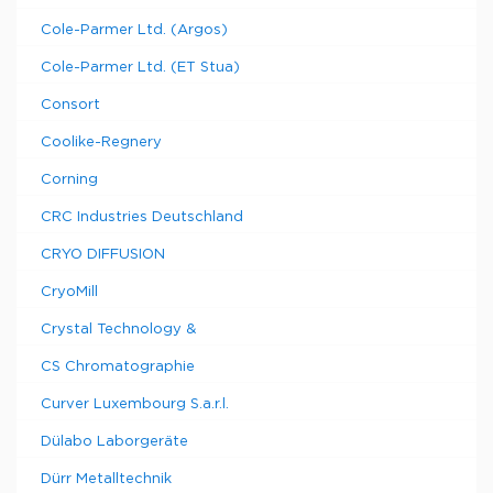
Cole-Parmer Ltd. (Argos)
Cole-Parmer Ltd. (ET Stua)
Consort
Coolike-Regnery
Corning
CRC Industries Deutschland
CRYO DIFFUSION
CryoMill
Crystal Technology &
CS Chromatographie
Curver Luxembourg S.a.r.l.
Dülabo Laborgeräte
Dürr Metalltechnik