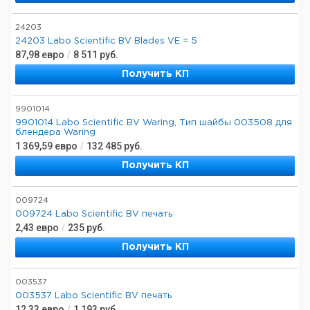
24203
24203 Labo Scientific BV Blades VE = 5
87,98
евро
/
8 511
руб.
Получить КП
9901014
9901014 Labo Scientific BV Waring, Тип шайбы 003508 для
блендера Waring
1 369,59
евро
/
132 485
руб.
Получить КП
009724
009724 Labo Scientific BV печать
2,43
евро
/
235
руб.
Получить КП
003537
003537 Labo Scientific BV печать
12,33
евро
/
1 193
руб.