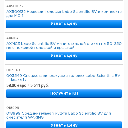
AX500132
AX500132 Ножевая головка Labo Scientific BV в комплекте
для MC-1
Узнать цену
AXMC3
AXMC3 Labo Scientific BV мини-стальной стакан на 50-250
мл с ножевой головкой и крышкой
Узнать цену
003549
003549 Специальная режущая головка Labo Scientific BV
f. Чашка 1 л
58,00
евро
/
5 611
руб.
Получить КП
018999
018999 Соединительная муфта Labo Scientific BV для
смесителя WARING
Узнать цену