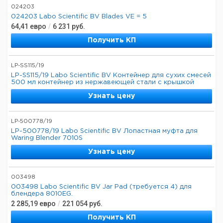
024203
024203 Labo Scientific BV Blades VE = 5
64,41
евро
/
6 231
руб.
Получить КП
LP-SS115/19
LP-SS115/19 Labo Scientific BV Контейнер для сухих смесей
500 мл контейнер из нержавеющей стали с крышкой
Узнать цену
LP-500778/19
LP-500778/19 Labo Scientific BV Лопастная муфта для
Waring Blender 7010S
Узнать цену
003498
003498 Labo Scientific BV Jar Pad (требуется 4) для
блендера 8010EG.
2 285,19
евро
/
221 054
руб.
Получить КП