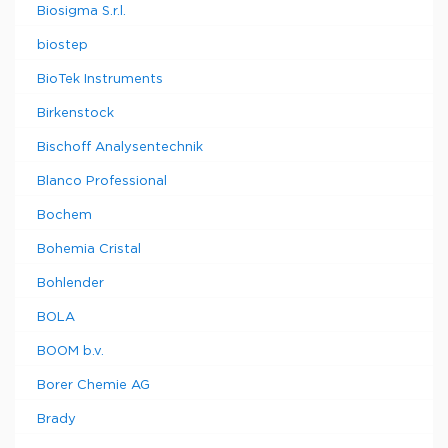
Biosigma S.r.l.
biostep
BioTek Instruments
Birkenstock
Bischoff Analysentechnik
Blanco Professional
Bochem
Bohemia Cristal
Bohlender
BOLA
BOOM b.v.
Borer Chemie AG
Brady