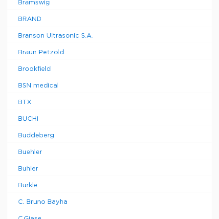
Bramswig
BRAND
Branson Ultrasonic S.A.
Braun Petzold
Brookfield
BSN medical
BTX
BUCHI
Buddeberg
Buehler
Buhler
Burkle
C. Bruno Bayha
C.Giese