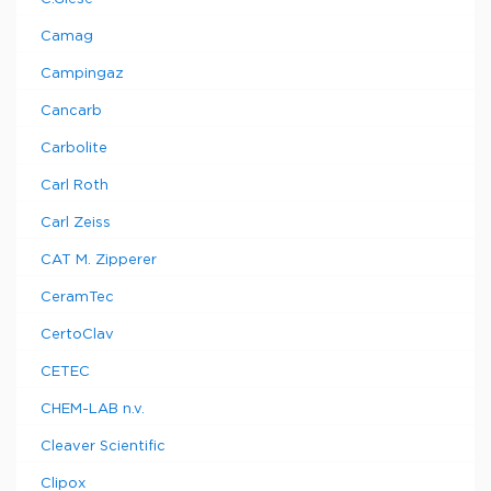
Camag
Campingaz
Cancarb
Carbolite
Carl Roth
Carl Zeiss
CAT M. Zipperer
CeramTec
CertoClav
CETEC
CHEM-LAB n.v.
Cleaver Scientific
Clipox