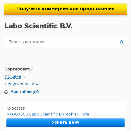
Получить
коммерческое
предложение
Labo Scientific B.V.
Сортировать:
по цене
популярности
Вид таблицей
AX003555
AX003555 Labo Scientific BV Kohleb_rste
Узнать цену