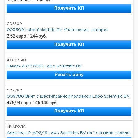
Получить КП
003509
003509 Labo Scientific BV Уплотнение, неопрен
2,52
евро
/
244
руб.
Получить КП
AX003510
Печать AX003510 Labo Scientific BV
Узнать цену
009780
009780 Винт с шестигранной головкой Labo Scientific BV
476,98
евро
/
46 140
руб.
Получить КП
LP-AD2/19
Адаптер LP-AD2/19 Labo Scientific BV на 1 л и мини-стакан