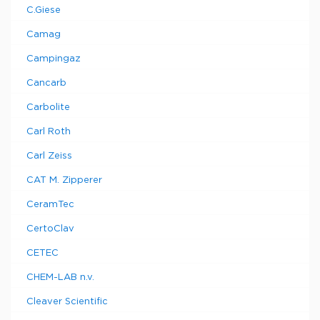
C.Giese
Camag
Campingaz
Cancarb
Carbolite
Carl Roth
Carl Zeiss
CAT M. Zipperer
CeramTec
CertoClav
CETEC
CHEM-LAB n.v.
Cleaver Scientific