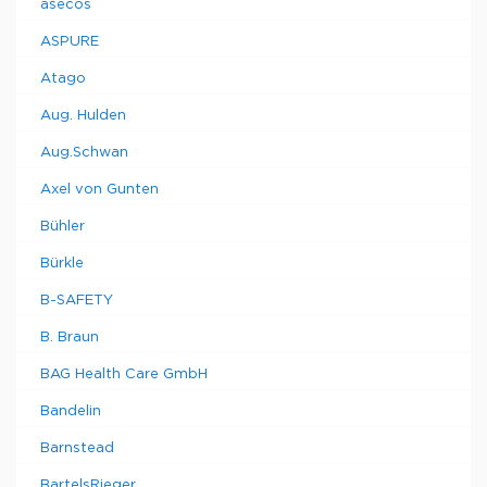
asecos
ASPURE
Atago
Aug. Hulden
Aug.Schwan
Axel von Gunten
Bühler
Bürkle
B-SAFETY
B. Braun
BAG Health Care GmbH
Bandelin
Barnstead
BartelsRieger