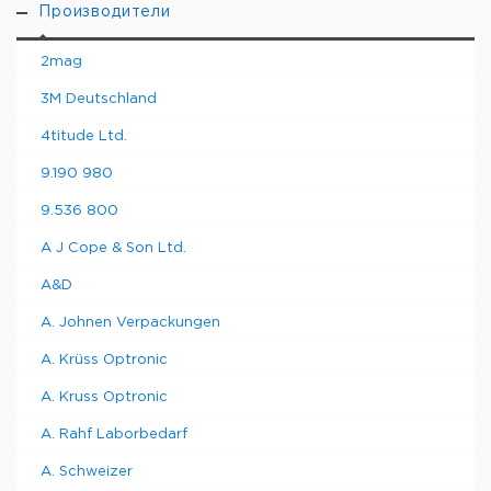
Производители
2mag
3M Deutschland
4titude Ltd.
9.190 980
9.536 800
A J Cope & Son Ltd.
A&D
A. Johnen Verpackungen
A. Krüss Optronic
A. Kruss Optronic
A. Rahf Laborbedarf
A. Schweizer