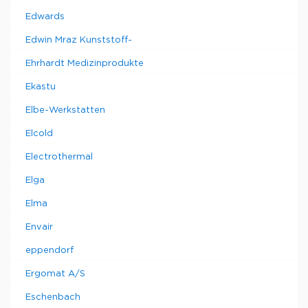
Edwards
Edwin Mraz Kunststoff-
Ehrhardt Medizinprodukte
Ekastu
Elbe-Werkstatten
Elcold
Electrothermal
Elga
Elma
Envair
eppendorf
Ergomat A/S
Eschenbach