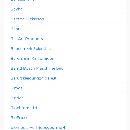
Bayha
Becton Dickinson
Behr
Bel-Art Products
Benchmark Scientific
Bergmann Kartonagen
Bernd Bosch Maschinenbau
Berufskleidung24.de e.K.
Bimos
Binder
Biochrom Ltd.
BioFroxx
biomedis Vertriebsges. mbH