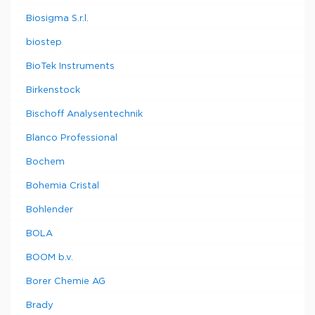
Biosigma S.r.l.
biostep
BioTek Instruments
Birkenstock
Bischoff Analysentechnik
Blanco Professional
Bochem
Bohemia Cristal
Bohlender
BOLA
BOOM b.v.
Borer Chemie AG
Brady