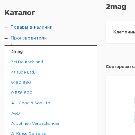
2mag
Каталог
Товары в наличии
Клеточн
Производители
2mag
3M Deutschland
Сортировать:
4titude Ltd.
9.190 980
9.536 800
A J Cope & Son Ltd.
A&D
A. Johnen Verpackungen
A. Krüss Optronic