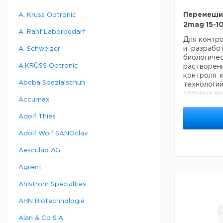
Перемеши
A. Kruss Optronic
2mag 15-10
A. Rahf Laborbedarf
Для контро
и разработ
A. Schweizer
биологи
A.KRÜSS Optronic
раствор
контроля к
Abeba Spezialschuh-
технологи
сточных во
Accumax
Перемеш
обслужива
Adolf Thies
магнитной
установк
Adolf Wolf SANOclav
эффективн
вязкими 
Aesculap AG
мощность 
постоянн
Agilent
Плавный п
магнитного
Ahlstrom Specialties
Нагрев
нагревател
AHN Biotechnologie
ПТФЭ пок
Alan & Co S.A.
стойкос