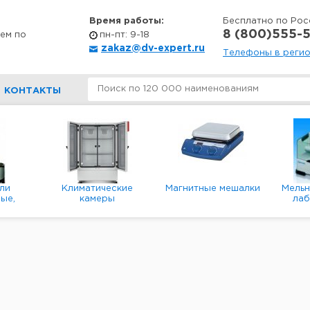
Время работы:
Бесплатно по Рос
8 (800)555-5
ем по
пн-пт: 9-18
zakaz@dv-expert.ru
Телефоны в реги
КОНТАКТЫ
ли
Климатические
Магнитные мешалки
Мель
ые,
камеры
ла
е,
пл
ые