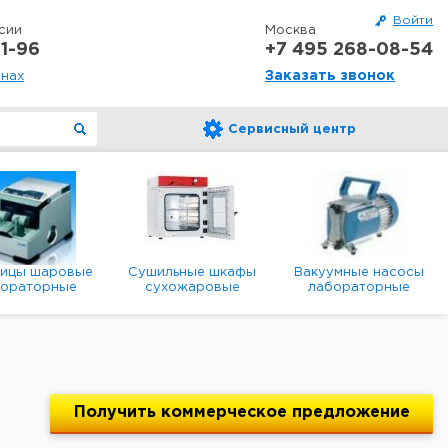
Войти
сии
Москва
1-96
+7 495 268-08-54
Заказать звонок
онах
Сервисный центр
ницы шаровые
Сушильные шкафы
Вакуумные насосы
бораторные
сухожаровые
лабораторные
анетарные
лабораторные
диафрагменные
мембранные
Получить
коммерческое
предложение