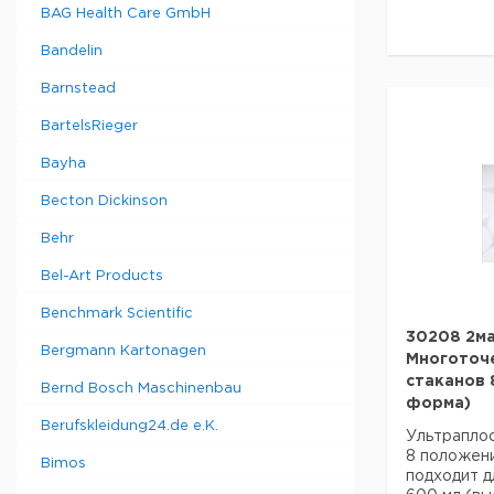
BAG Health Care GmbH
Материал 
Чрезвычайн
сталь
подвержен
Bandelin
Материал 
износостой
Допустимые
опирающая
Barnstead
от -10 до 
конструкци
80%)
использова
BartelsRieger
Допустимые
нержавеюще
-40 ° С до 
случае ср
Bayha
1060 гПа
абразивные
Электричес
или отложе
Becton Dickinson
240 В / 50
Нет прямо
Степень за
мешалкой и
Behr
Размеры (Ш
поэтому ус
Вес (брутто
химическая
Bel-Art Products
PTFE, сер
Benchmark Scientific
изнашивае
Техническ
заказать о
30208 2маг
Bergmann Kartonagen
Описание т
Многоточ
Форма: кру
стаканов 
Тип вожде
Bernd Bosch Maschinenbau
Материал:
форма)
Размеры D 
Максималь
Berufskleidung24.de e.K.
Диаметр шт
Ультраплос
температу
Вес (брутто
8 положен
Минимальн
Bimos
подходит д
вращения: