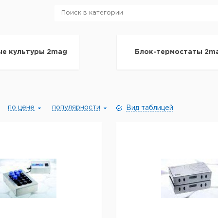
ые культуры 2mag
Блок-термостаты 2m
по цене
популярности
Вид таблицей