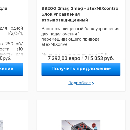
для
99200 2mag 2mag - atexMIXcontrol
Блок управления
взрывозащищенный
 для одной
Взрывозащищенный блок управления
 1/2/3/4,
для подключения 1
перемешивающего привода
до 250 об/
atexMIXdrive.
ости (10
щность для
Мощность перемешивания 20 Вт,
7 392,00
евро
715 053
руб.
0
/
руб.
диапазон скоростей от 100 до 2000
еньшенная
об / мин, перемешивание без рывков
жение
Получить предложение
жительной
даже на низких скоростях, 4-
апример, в
ступенчатая регулировка мощности.
Подробнее
 дисплей,
Четкий цифровой дисплей для
орпус из
настройки скорости и мощности,
SoftStart для надежного захвата /
центрирования и безопасного
ускорения мешалки.
rol, но со
рпусом и
QuickSet для быстрой настройки
авления.
начальной и максимальной скорости,
функция автоматической памяти для