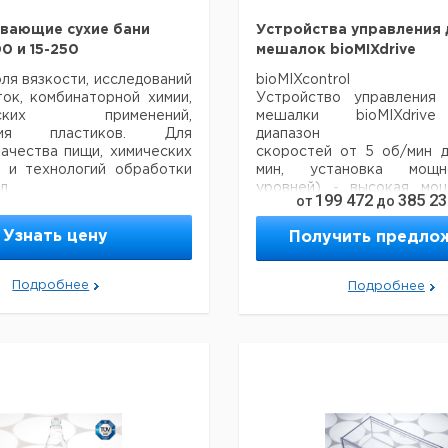
вающие сухие бани
Устройства управления 
0 и 15-250
мешалок bioMIXdrive
ля вязкости, исследований
bioMIXcontrol
ок, комбинаторной химии,
Устройство управления
ческих применений,
мешалки bioMIXdrive
ения пластиков. Для
диапазон
ачества пищи, химических
скоростей от 5 об/мин 
й и технологий обработки
мин, установка мощн
д.
уровней) - высокая мо
199 472
385 23
от
до
ивание: не требующий
больших объемов
ния двигательс двойной
и высокой вязкости ум
Узнать цену
Получить предло
 индукцией, 4-точечная
мощность для продол
а мощности для большей
непрерывной работы, н
ости при работе с сильно
CO2
Подробнее
Подробнее
веществами и сниженная
инкубаторах. Цифровой
для низкотемпературной
плавный старт, к
ой работы без нагрева.
нержавеющей стали.
уск для точного контроля
Сделано в Германии.
 стержня.
bioMIXcontrol S
ание: массивный
Аналогично bioMIXcont
ьный блок из алюминия, с
штабелируемым ко
рытием для химической
вертикальной панелью упр
ти, выключение при
bioMIXcontrol MS4