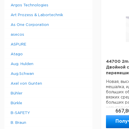
обслужива
Перемеши
Argos Technologies
износу бла
сухие бан
концепции 
15-250
Art Prozess & Labortechnik
смешивания
скоростей 
As One Corporation
перемешив
низких ско
asecos
Рекомендуе
SoftStart 
ASPURE
центрирова
ускорения
Atago
герметичны
нержавеющ
44700 2ma
Aug. Hulden
прочная ко
Двойной 
перемешив
Aug.Schwan
3 года гар
изготовлен
Новая, вы
Axel von Gunten
изготовлен
мешалка, и
больших о
Bühler
Точки пере
вязких сре
Объем пере
больших ра
Bürkle
Диапазон с
невыгодног
667,8
мин
рекомендуе
B-SAFETY
Мощность п
мешалок MI
Полу
Вт
B. Braun
или MIX 1 X
Настройка 