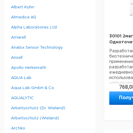
перегрев
Albert Kuhn
стали.
Вкл. отде
Almedica AG
магнит
нагревател
Alpha Laboratories Ltd.
Позиций д
30101 2маг
Amarell
перемешив
Одноточеч
Analox Sensor Technology
Мощность
Разработан
перемешив
биотехниче
Ansell
Макс. тем
применения
разработа
Диапазон
Apollo Herkenrath
ежедневно
скорости:
использова
AQUA Lab
непрерывн
768,0
Aqua Lab GmbH & Co.
Ультрапло
Полу
AQUALYTIC
магнитная 
Тип
перемешива
Arbeitsschutz (Dr. Wieland)
также подх
агрессивны
Arbeitsschutz (Wieland)
Перемеши
сухие бан
Оптимизиро
Arctiko
15 - 100
мешалка, 