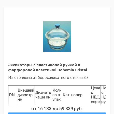
Эксикаторы с пластиковой ручкой и
фарфоровой пластиной Bohemia Cristal
Изготовлены из боросиликатного стекла 3.3
Цена
Цена
Внешний
Кол-
Диаметр
с
с
С
DN
диаметр
во в
Кат. номер
чаши мм
НДС,
НДС,
п
мм
упак.
евро
руб
от
16 133
до
59 339
руб.
100
151,0
90
1
632415270100
150
210,0
140
1
632415270150