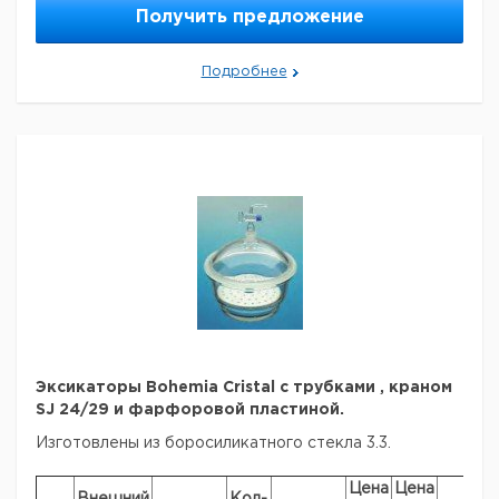
Получить предложение
200
269,0
190
1
632415270200
250
329,0
240
1
632415270250
Подробнее
300
392,0
290
1
632415270300
.
Эксикаторы Bohemia Cristal с трубками , краном
SJ 24/29 и фарфоровой пластиной.
Изготовлены из боросиликатного стекла 3.3.
Цена
Цена