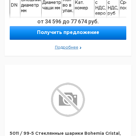
Внешний
Кол-
Диаметр
Кат.
с
с
Срок
DN
диаметр
во в
чаши мм
номер
НДС,
НДС,
постав
мм
упак.
евро
руб
от
34 596
до
77 674
руб.
100
151,0
90
1
9042815
150
210,0
140
1
6226934
Получить предложение
200
269,0
190
1
6226935
250
629,0
240
1
6226936
Подробнее
300
392,0
290
1
6227443
5011 / 99-5 Стеклянные шарики Bohemia Cristal,