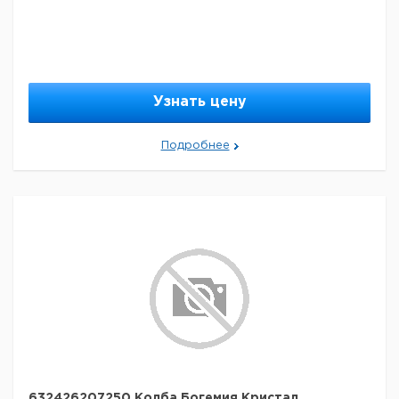
Узнать цену
Подробнее
632426207250 Колба Богемия Кристал