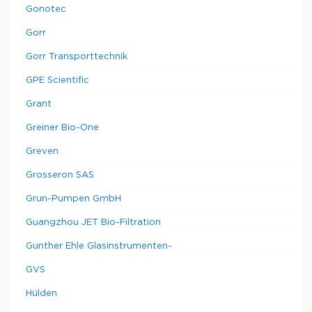
Gonotec
Gorr
Gorr Transporttechnik
GPE Scientific
Grant
Greiner Bio-One
Greven
Grosseron SAS
Grun-Pumpen GmbH
Guangzhou JET Bio-Filtration
Gunther Ehle Glasinstrumenten-
GVS
Hülden