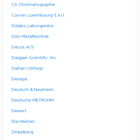
CS Chromatographie
Curver Luxembourg S.a.r.l.
Dülabo Laborgeräte
Dürr Metalltechnik
Dacos A/S
Daigger Scientific, Inc.
Daihan (Witeg)
Desaga
Deutsch & Neumann
Deutsche METROHM
Dewert
Dia-Nielsen
Dinkelberg