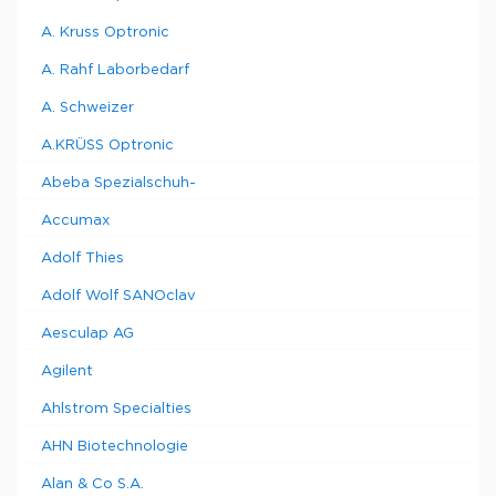
A. Kruss Optronic
A. Rahf Laborbedarf
A. Schweizer
A.KRÜSS Optronic
Abeba Spezialschuh-
Accumax
Adolf Thies
Adolf Wolf SANOclav
Aesculap AG
Agilent
Ahlstrom Specialties
AHN Biotechnologie
Alan & Co S.A.