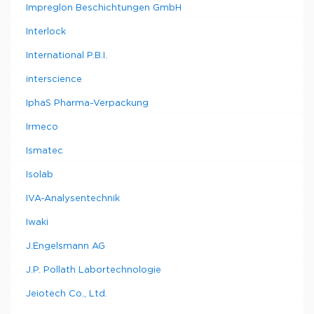
Impreglon Beschichtungen GmbH
Interlock
International P.B.I.
interscience
IphaS Pharma-Verpackung
Irmeco
Ismatec
Isolab
IVA-Analysentechnik
Iwaki
J.Engelsmann AG
J.P. Pollath Labortechnologie
Jeiotech Co., Ltd.