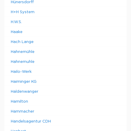
Hünersdorff
H+H System
H.W.S.
Haake
Hach Lange
Hahnemühle
Hahnemuhle
Hailo-Werk
Haiminger KG
Haldenwanger
Hamilton
Hammacher
Handelsagentur CDH