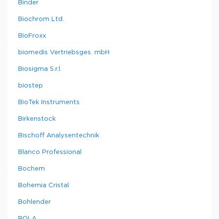
Binder
Biochrom Ltd.
BioFroxx
biomedis Vertriebsges. mbH
Biosigma S.r.l.
biostep
BioTek Instruments
Birkenstock
Bischoff Analysentechnik
Blanco Professional
Bochem
Bohemia Cristal
Bohlender
BOLA