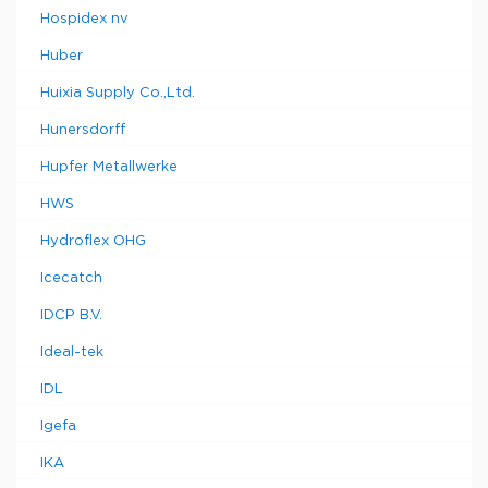
Hospidex nv
Huber
Huixia Supply Co.,Ltd.
Hunersdorff
Hupfer Metallwerke
HWS
Hydroflex OHG
Icecatch
IDCP B.V.
Ideal-tek
IDL
Igefa
IKA