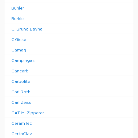
Buhler
Burkle
C. Bruno Bayha
C.Giese
Camag
Campingaz
Cancarb
Carbolite
Carl Roth
Carl Zeiss
CAT M. Zipperer
CeramTec
CertoClav