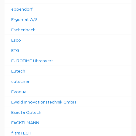
eppendorf
Ergomat A/S
Eschenbach
Esco
ETG
EUROTIME Uhrenvert.
Eutech
eutecma
Evoqua
Ewald Innovationstechnik GmbH
Exacta Optech
FACKELMANN
filtraTECH