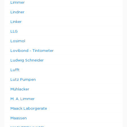
Limmer
Lindner
Linker
LLG
Losimol
Lovibond - Tintometer
Ludwig Schneider
Lufft
Lutz Pumpen
Mühlacker
M. A. Limmer
Maack Laborgerate
Maassen