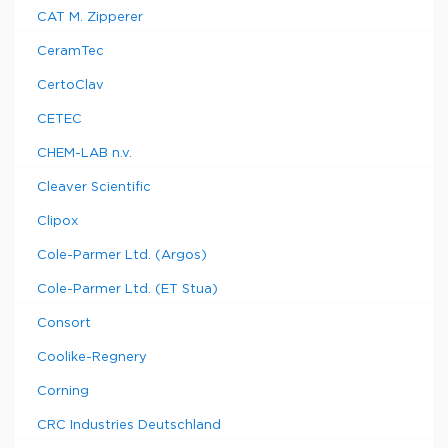
CAT M. Zipperer
CeramTec
CertoClav
CETEC
CHEM-LAB n.v.
Cleaver Scientific
Clipox
Cole-Parmer Ltd. (Argos)
Cole-Parmer Ltd. (ET Stua)
Consort
Coolike-Regnery
Corning
CRC Industries Deutschland