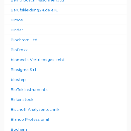
Bernd Bosch Maschinenbau
Berufskleidung24.de e.K.
Bimos
Binder
Biochrom Ltd.
BioFroxx
biomedis Vertriebsges. mbH
Biosigma S.r.l.
biostep
BioTek Instruments
Birkenstock
Bischoff Analysentechnik
Blanco Professional
Bochem