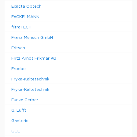
Exacta Optech
FACKELMANN
filtraTECH
Franz Mensch GmbH
Fritsch
Fritz Arndt Frikmar KG
Froebel
Fryka-Kältetechnik
Fryka-Kaltetechnik
Funke Gerber
G. Lufft
Ganterie
GCE