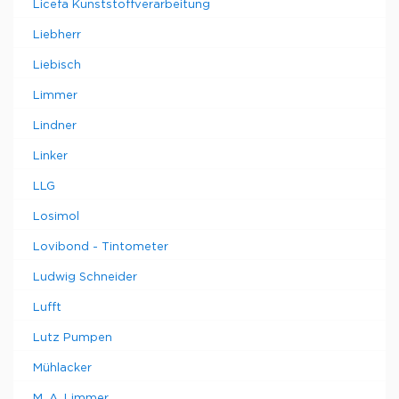
Licefa Kunststoffverarbeitung
Liebherr
Liebisch
Limmer
Lindner
Linker
LLG
Losimol
Lovibond - Tintometer
Ludwig Schneider
Lufft
Lutz Pumpen
Mühlacker
M. A. Limmer