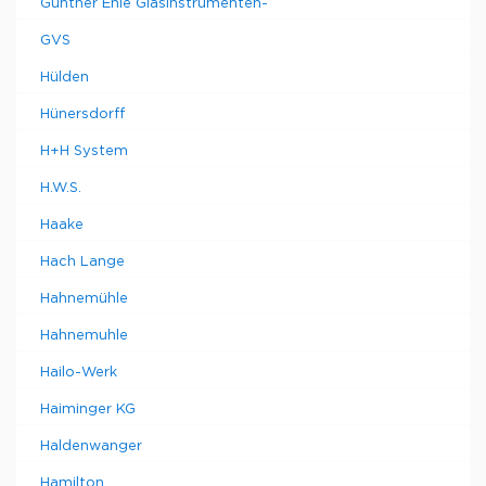
Gunther Ehle Glasinstrumenten-
GVS
Hülden
Hünersdorff
H+H System
H.W.S.
Haake
Hach Lange
Hahnemühle
Hahnemuhle
Hailo-Werk
Haiminger KG
Haldenwanger
Hamilton