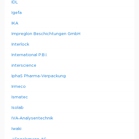
IDL
Igefa
IKA
Impreglon Beschichtungen GmbH
Interlock
International P.B.I.
interscience
IphaS Pharma-Verpackung
Irmeco
Ismatec
Isolab
IVA-Analysentechnik
Iwaki