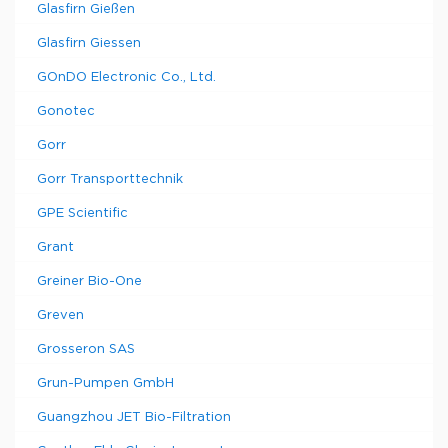
Glasfirn Gießen
Glasfirn Giessen
GOnDO Electronic Co., Ltd.
Gonotec
Gorr
Gorr Transporttechnik
GPE Scientific
Grant
Greiner Bio-One
Greven
Grosseron SAS
Grun-Pumpen GmbH
Guangzhou JET Bio-Filtration