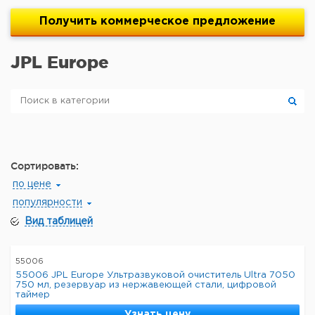
Получить
коммерческое
предложение
JPL Europe
Сортировать:
по цене
популярности
Вид таблицей
55006
55006 JPL Europe Ультразвуковой очиститель Ultra 7050
750 мл, резервуар из нержавеющей стали, цифровой
таймер
Узнать цену