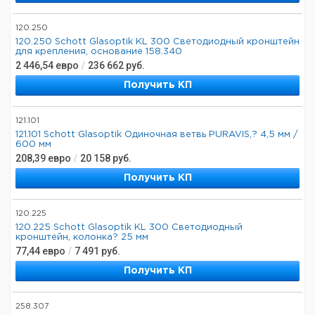
120.250
120.250 Schott Glasoptik KL 300 Светодиодный кронштейн
для крепления, основание 158.340
2 446,54
евро
/
236 662
руб.
Получить КП
121.101
121.101 Schott Glasoptik Одиночная ветвь PURAVIS,? 4,5 мм /
600 мм
208,39
евро
/
20 158
руб.
Получить КП
120.225
120.225 Schott Glasoptik KL 300 Светодиодный
кронштейн, колонка? 25 мм
77,44
евро
/
7 491
руб.
Получить КП
258.307