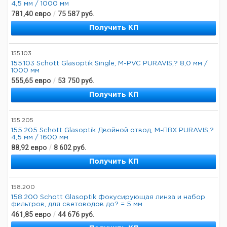
4,5 мм / 1000 мм
781,40
евро
/
75 587
руб.
Получить КП
155.103
155.103 Schott Glasoptik Single, M-PVC PURAVIS,? 8,0 мм /
1000 мм
555,65
евро
/
53 750
руб.
Получить КП
155.205
155.205 Schott Glasoptik Двойной отвод, М-ПВХ PURAVIS,?
4,5 мм / 1600 мм
88,92
евро
/
8 602
руб.
Получить КП
158.200
158.200 Schott Glasoptik Фокусирующая линза и набор
фильтров, для световодов до? = 5 мм
461,85
евро
/
44 676
руб.