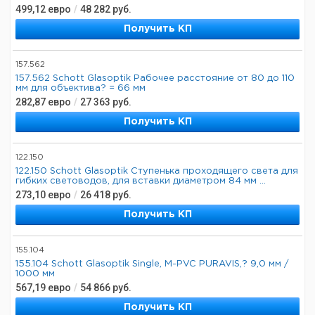
499,12
евро
/
48 282
руб.
Получить КП
157.562
157.562 Schott Glasoptik Рабочее расстояние от 80 до 110
мм для объектива? = 66 мм
282,87
евро
/
27 363
руб.
Получить КП
122.150
122.150 Schott Glasoptik Ступенька проходящего света для
гибких световодов, для вставки диаметром 84 мм ...
273,10
евро
/
26 418
руб.
Получить КП
155.104
155.104 Schott Glasoptik Single, M-PVC PURAVIS,? 9,0 мм /
1000 мм
567,19
евро
/
54 866
руб.
Получить КП