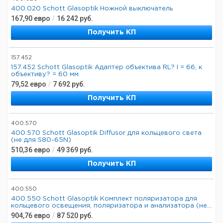
400.020 Schott Glasoptik Ножной выключатель
167,90
евро
/
16 242
руб.
Получить КП
157.452
157.452 Schott Glasoptik Адаптер объектива RL? I = 66, к
объективу? = 60 мм
79,52
евро
/
7 692
руб.
Получить КП
400.570
400.570 Schott Glasoptik Diffusor для кольцевого света
(не для S80-65N)
510,36
евро
/
49 369
руб.
Получить КП
400.550
400.550 Schott Glasoptik Комплект поляризатора для
кольцевого освещения, поляризатора и анализатора (не...
904,76
евро
/
87 520
руб.