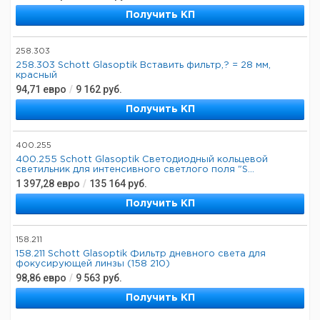
Получить КП
258.303
258.303 Schott Glasoptik Вставить фильтр,? = 28 мм,
красный
94,71
евро
/
9 162
руб.
Получить КП
400.255
400.255 Schott Glasoptik Светодиодный кольцевой
светильник для интенсивного светлого поля "S...
1 397,28
евро
/
135 164
руб.
Получить КП
158.211
158.211 Schott Glasoptik Фильтр дневного света для
фокусирующей линзы (158 210)
98,86
евро
/
9 563
руб.
Получить КП