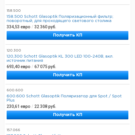
158.500
158.500 Schott Glasoptik Поляризационный фильтр;
поворотный, для проходящего светового столика
334,53
евро
/
32 360
руб.
Получить КП
120.300
120,300 Schott Glasoptik KL 300 LED 100-240В, вкл.
источник питания
693,40
евро
/
67 075
руб.
Получить КП
600.600
600.600 Schott Glasoptik Поляризатор для Spot / Spot
Plus
230,61
евро
/
22 308
руб.
Получить КП
157.066