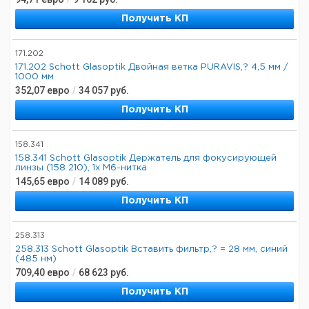
Получить КП
171.202
171.202 Schott Glasoptik Двойная ветка PURAVIS,? 4,5 мм /
1000 мм
352,07
евро
/
34 057
руб.
Получить КП
158.341
158.341 Schott Glasoptik Держатель для фокусирующей
линзы (158 210), 1x M6-нитка
145,65
евро
/
14 089
руб.
Получить КП
258.313
258.313 Schott Glasoptik Вставить фильтр,? = 28 мм, синий
(485 нм)
709,40
евро
/
68 623
руб.
Получить КП