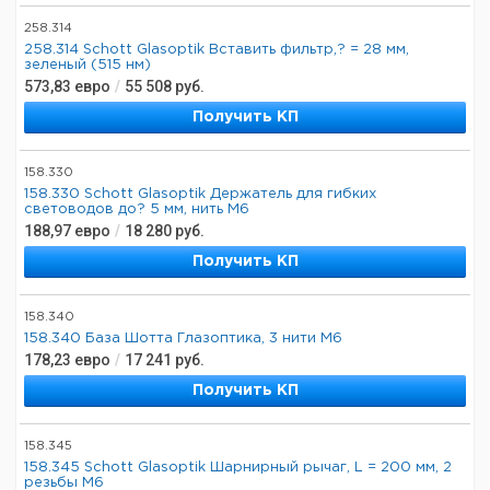
258.314
258.314 Schott Glasoptik Вставить фильтр,? = 28 мм,
зеленый (515 нм)
573,83
евро
/
55 508
руб.
Получить КП
158.330
158.330 Schott Glasoptik Держатель для гибких
световодов до? 5 мм, нить М6
188,97
евро
/
18 280
руб.
Получить КП
158.340
158.340 База Шотта Глазоптика, 3 нити М6
178,23
евро
/
17 241
руб.
Получить КП
158.345
158.345 Schott Glasoptik Шарнирный рычаг, L = 200 мм, 2
резьбы M6