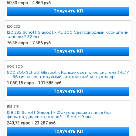
50,33
евро
/
4 869
руб.
Получить КП
120.232
120.232 Schott Glasoptik KL 300 Светодиодный кронштейн,
колонка? 32 мм
76,35
евро
/
7 386
руб.
Получить КП
600.300
600.300 Schott Glasoptik Кольцо свет плюс система (RL)?
i = 66 мм, сегментируемый, встроенный контроллер, ...
1 050,15
евро
/
101 585
руб.
Получить КП
158.215
158.215 Schott Glasoptik Фокусирующая линза без
фильтра, для световодов? = 8 мм + 9 мм
240,73
евро
/
23 287
руб.
Получить КП