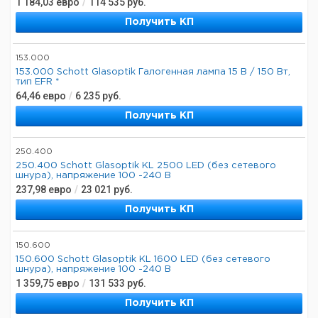
1 184,03
евро
/
114 535
руб.
Получить КП
153.000
153.000 Schott Glasoptik Галогенная лампа 15 В / 150 Вт,
тип EFR *
64,46
евро
/
6 235
руб.
Получить КП
250.400
250.400 Schott Glasoptik KL 2500 LED (без сетевого
шнура), напряжение 100 -240 В
237,98
евро
/
23 021
руб.
Получить КП
150.600
150.600 Schott Glasoptik KL 1600 LED (без сетевого
шнура), напряжение 100 -240 В
1 359,75
евро
/
131 533
руб.
Получить КП