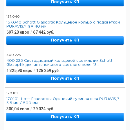
Получить КП
157.040
157.040 Schott Glasoptik Кольцевое кольцо с подсветкой
PURAVIS,? я = 40 мм
697,20
евро
/
67 442
руб.
Получить КП
400.225
400.225 Светодиодный кольцевой светильник Schott
Glasoptik для интенсивного светлого поля "S...
1 325,90
евро
/
128 259
руб.
Получить КП
170.101
170.101 Шотт Гласоптик Одинокий гусиная шея PURAVIS,?
3,5 мм / 500 мм
300,04
евро
/
29 024
руб.
Получить КП