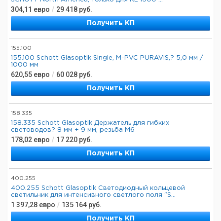
304,11
евро
/
29 418
руб.
Получить КП
155.100
155.100 Schott Glasoptik Single, M-PVC PURAVIS,? 5,0 мм /
1000 мм
620,55
евро
/
60 028
руб.
Получить КП
158.335
158.335 Schott Glasoptik Держатель для гибких
световодов? 8 мм + 9 мм, резьба М6
178,02
евро
/
17 220
руб.
Получить КП
400.255
400.255 Schott Glasoptik Светодиодный кольцевой
светильник для интенсивного светлого поля "S...
1 397,28
евро
/
135 164
руб.
Получить КП