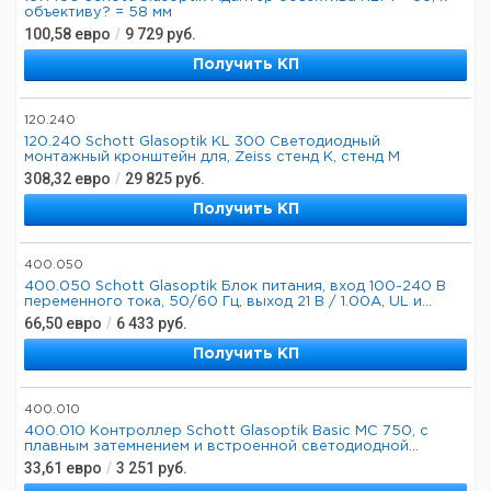
объективу? = 58 мм
100,58
евро
/
9 729
руб.
Получить КП
120.240
120.240 Schott Glasoptik KL 300 Светодиодный
монтажный кронштейн для, Zeiss стенд K, стенд M
308,32
евро
/
29 825
руб.
Получить КП
400.050
400.050 Schott Glasoptik Блок питания, вход 100-240 В
переменного тока, 50/60 Гц, выход 21 В / 1.00A, UL и...
66,50
евро
/
6 433
руб.
Получить КП
400.010
400.010 Контроллер Schott Glasoptik Basic MC 750, с
плавным затемнением и встроенной светодиодной...
33,61
евро
/
3 251
руб.