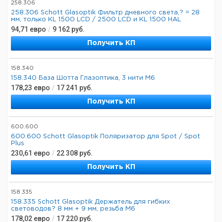
258.306
258.306 Schott Glasoptik Фильтр дневного света,? = 28
мм, только KL 1500 LCD / 2500 LCD и KL 1500 HAL
94,71
евро
/
9 162
руб.
Получить КП
158.340
158.340 База Шотта Глазоптика, 3 нити М6
178,23
евро
/
17 241
руб.
Получить КП
600.600
600.600 Schott Glasoptik Поляризатор для Spot / Spot
Plus
230,61
евро
/
22 308
руб.
Получить КП
158.335
158.335 Schott Glasoptik Держатель для гибких
световодов? 8 мм + 9 мм, резьба М6
178,02
евро
/
17 220
руб.