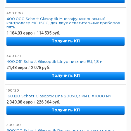
400.000
400.000 Schott Glasoptik Многофункциональный
контроллер MC 1500, для двух осветительных приборов.
пять...
1 184,03
евро
/
114 535
руб.
Получить КП
400.051
400.051 Schott Glasoptik Шнур питания EU, 1,8 м
21,48
евро
/
2 078
руб.
Получить КП
160.120
160.120 Schott Glasoptik Line 200x0,3 мм L = 1000 мм
2 340,08
евро
/
226 364
руб.
Получить КП
500.100
500.100 Schott Glasoptik Рассеянная световая панель,