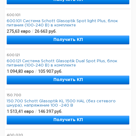
600.101
600.101 Система Schott Glasoptik Spot light Plus, блок
питания (100-240 В) в комплекте
275,63
евро
/
26 663
руб.
Получить КП
600.121
600.121 Система Schott Glasoptik Dual Spot Plus, блок
питания (100-240 В) в комплекте
1 094,83
евро
/
105 907
руб.
Получить КП
150.700
150.700 Schott Glasoptik KL 1500 HAL (без сетевого
шнура), напряжение 100 -240 В
1 513,41
евро
/
146 397
руб.
Получить КП
400.020