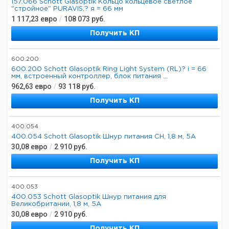
157.066 Schott Glasoptik Кольцо кольцевое светлое
"стройное" PURAVIS,? я = 66 мм
1 117,23
евро
/
108 073
руб.
Получить КП
600.200
600.200 Schott Glasoptik Ring Light System (RL)? i = 66
мм, встроенный контроллер, блок питания ...
962,63
евро
/
93 118
руб.
Получить КП
400.054
400.054 Schott Glasoptik Шнур питания CH, 1,8 м, 5А
30,08
евро
/
2 910
руб.
Получить КП
400.053
400.053 Schott Glasoptik Шнур питания для
Великобритании, 1,8 м, 5А
30,08
евро
/
2 910
руб.
Получить КП