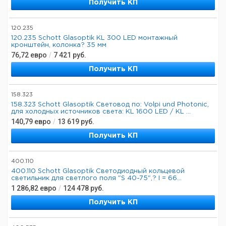
Получить КП
120.235
120.235 Schott Glasoptik KL 300 LED монтажный
кронштейн, колонка? 35 мм
76,72
евро
/
7 421
руб.
Получить КП
158.323
158.323 Schott Glasoptik Световод по: Volpi und Photonic,
для холодных источников света: KL 1600 LED / KL ...
140,79
евро
/
13 619
руб.
Получить КП
400.110
400.110 Schott Glasoptik Светодиодный кольцевой
светильник для светлого поля "S 40-75",? I = 66...
1 286,82
евро
/
124 478
руб.
Получить КП