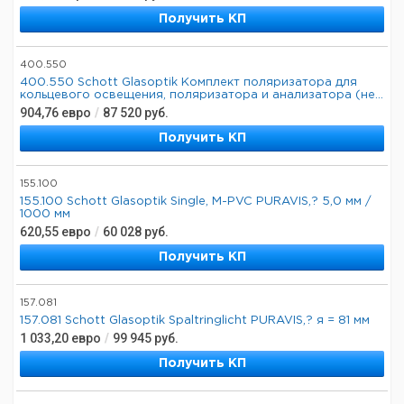
Получить КП
400.550
400.550 Schott Glasoptik Комплект поляризатора для
кольцевого освещения, поляризатора и анализатора (не...
904,76
евро
/
87 520
руб.
Получить КП
155.100
155.100 Schott Glasoptik Single, M-PVC PURAVIS,? 5,0 мм /
1000 мм
620,55
евро
/
60 028
руб.
Получить КП
157.081
157.081 Schott Glasoptik Spaltringlicht PURAVIS,? я = 81 мм
1 033,20
евро
/
99 945
руб.
Получить КП