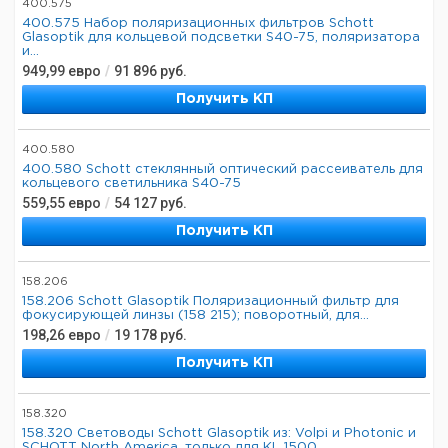
400.575
400.575 Набор поляризационных фильтров Schott
Glasoptik для кольцевой подсветки S40-75, поляризатора
и...
949,99
евро
/
91 896
руб.
Получить КП
400.580
400.580 Schott стеклянный оптический рассеиватель для
кольцевого светильника S40-75
559,55
евро
/
54 127
руб.
Получить КП
158.206
158.206 Schott Glasoptik Поляризационный фильтр для
фокусирующей линзы (158 215); поворотный, для...
198,26
евро
/
19 178
руб.
Получить КП
158.320
158.320 Световоды Schott Glasoptik из: Volpi и Photonic и
SCHOTT North America, только для KL 1500 ...