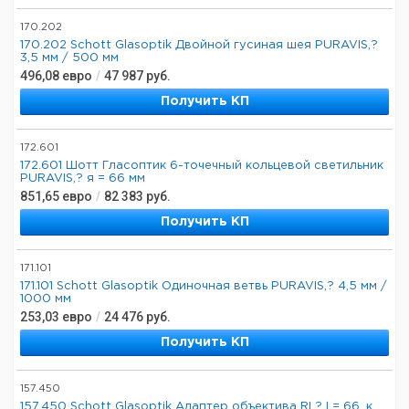
170.202
170.202 Schott Glasoptik Двойной гусиная шея PURAVIS,?
3,5 мм / 500 мм
496,08
евро
/
47 987
руб.
Получить КП
172.601
172.601 Шотт Гласоптик 6-точечный кольцевой светильник
PURAVIS,? я = 66 мм
851,65
евро
/
82 383
руб.
Получить КП
171.101
171.101 Schott Glasoptik Одиночная ветвь PURAVIS,? 4,5 мм /
1000 мм
253,03
евро
/
24 476
руб.
Получить КП
157.450
157.450 Schott Glasoptik Адаптер объектива RL? I = 66, к