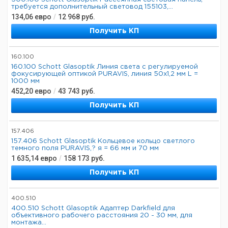
требуется дополнительный световод 155103,...
134,06
евро
/
12 968
руб.
Получить КП
160.100
160.100 Schott Glasoptik Линия света с регулируемой
фокусирующей оптикой PURAVIS, линия 50x1,2 мм L =
1000 мм
452,20
евро
/
43 743
руб.
Получить КП
157.406
157.406 Schott Glasoptik Кольцевое кольцо светлого
темного поля PURAVIS,? я = 66 мм и 70 мм
1 635,14
евро
/
158 173
руб.
Получить КП
400.510
400.510 Schott Glasoptik Адаптер Darkfield для
объективного рабочего расстояния 20 - 30 мм, для
монтажа...