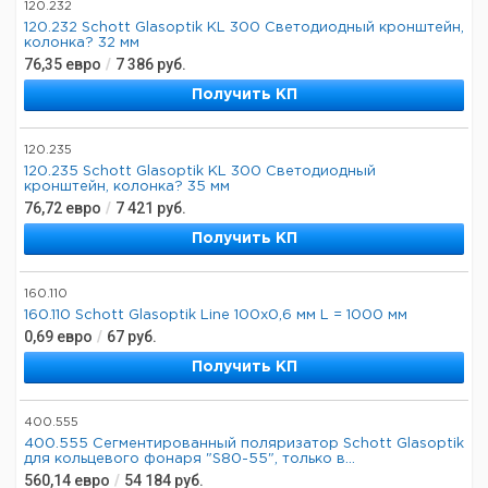
120.232
120.232 Schott Glasoptik KL 300 Светодиодный кронштейн,
колонка? 32 мм
76,35
евро
/
7 386
руб.
Получить КП
120.235
120.235 Schott Glasoptik KL 300 Светодиодный
кронштейн, колонка? 35 мм
76,72
евро
/
7 421
руб.
Получить КП
160.110
160.110 Schott Glasoptik Line 100x0,6 мм L = 1000 мм
0,69
евро
/
67
руб.
Получить КП
400.555
400.555 Сегментированный поляризатор Schott Glasoptik
для кольцевого фонаря "S80-55", только в...
560,14
евро
/
54 184
руб.