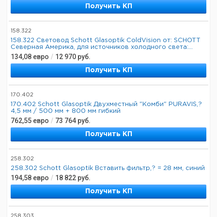
Получить КП
158.322
158.322 Световод Schott Glasoptik ColdVision от: SCHOTT
Северная Америка, для источников холодного света:...
134,08
евро
/
12 970
руб.
Получить КП
170.402
170.402 Schott Glasoptik Двухместный "Комби" PURAVIS,?
4,5 мм / 500 мм + 800 мм гибкий
762,55
евро
/
73 764
руб.
Получить КП
258.302
258.302 Schott Glasoptik Вставить фильтр,? = 28 мм, синий
194,58
евро
/
18 822
руб.
Получить КП
258.303