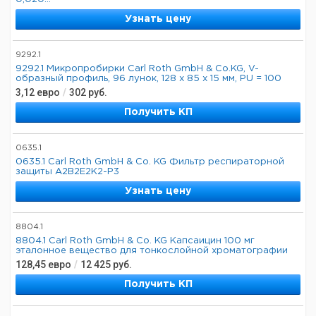
Узнать цену
9292.1
9292.1 Микропробирки Carl Roth GmbH & Co.KG, V-
образный профиль, 96 лунок, 128 х 85 х 15 мм, PU = 100
3,12
евро
/
302
руб.
Получить КП
0635.1
0635.1 Carl Roth GmbH & Co. KG Фильтр респираторной
защиты A2B2E2K2-P3
Узнать цену
8804.1
8804.1 Carl Roth GmbH & Co. KG Капсаицин 100 мг
эталонное вещество для тонкослойной хроматографии
128,45
евро
/
12 425
руб.
Получить КП