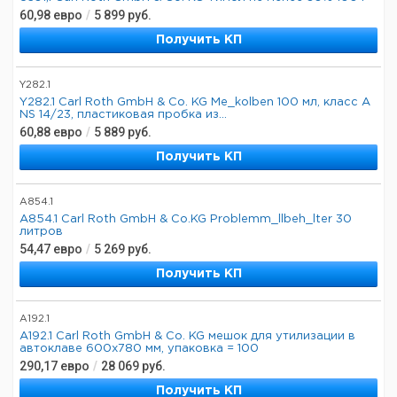
60,98
евро
/
5 899
руб.
Получить КП
Y282.1
Y282.1 Carl Roth GmbH & Co. KG Me_kolben 100 мл, класс A
NS 14/23, пластиковая пробка из...
60,88
евро
/
5 889
руб.
Получить КП
A854.1
A854.1 Carl Roth GmbH & Co.KG Problemm_llbeh_lter 30
литров
54,47
евро
/
5 269
руб.
Получить КП
A192.1
A192.1 Carl Roth GmbH & Co. KG мешок для утилизации в
автоклаве 600x780 мм, упаковка = 100
290,17
евро
/
28 069
руб.
Получить КП