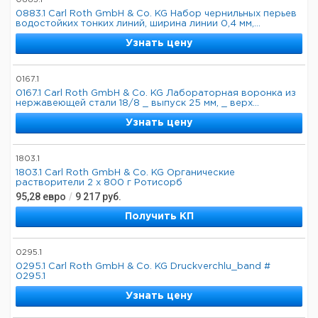
0883.1
0883.1 Carl Roth GmbH & Co. KG Набор чернильных перьев
водостойких тонких линий, ширина линии 0,4 мм,...
Узнать цену
0167.1
0167.1 Carl Roth GmbH & Co. KG Лабораторная воронка из
нержавеющей стали 18/8 _ выпуск 25 мм, _ верх...
Узнать цену
1803.1
1803.1 Carl Roth GmbH & Co. KG Органические
растворители 2 х 800 г Ротисорб
95,28
евро
/
9 217
руб.
Получить КП
0295.1
0295.1 Carl Roth GmbH & Co. KG Druckverchlu_band #
0295.1
Узнать цену