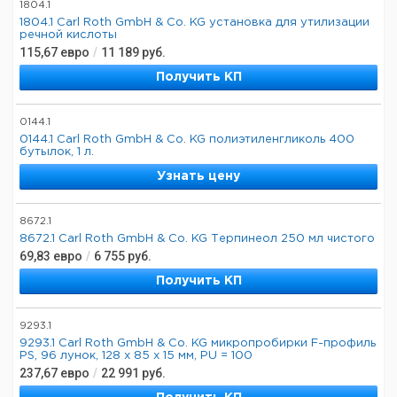
1804.1
1804.1 Carl Roth GmbH & Co. KG установка для утилизации
речной кислоты
115,67
евро
/
11 189
руб.
Получить КП
0144.1
0144.1 Carl Roth GmbH & Co. KG полиэтиленгликоль 400
бутылок, 1 л.
Узнать цену
8672.1
8672.1 Carl Roth GmbH & Co. KG Терпинеол 250 мл чистого
69,83
евро
/
6 755
руб.
Получить КП
9293.1
9293.1 Carl Roth GmbH & Co. KG микропробирки F-профиль
PS, 96 лунок, 128 x 85 x 15 мм, PU = 100
237,67
евро
/
22 991
руб.