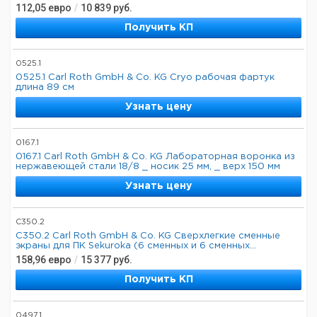
112,05
евро
/
10 839
руб.
Получить КП
0525.1
0525.1 Carl Roth GmbH & Co. KG Cryo рабочая фартук
длина 89 см
Узнать цену
0167.1
0167.1 Carl Roth GmbH & Co. KG Лабораторная воронка из
нержавеющей стали 18/8 _ носик 25 мм, _ верх 150 мм
Узнать цену
C350.2
C350.2 Carl Roth GmbH & Co. KG Сверхлегкие сменные
экраны для ПК Sekuroka (6 сменных и 6 сменных...
158,96
евро
/
15 377
руб.
Получить КП
0497.1