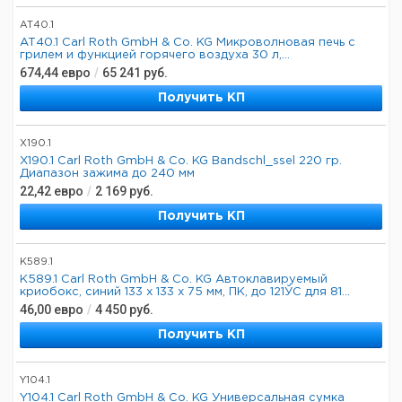
AT40.1
AT40.1 Carl Roth GmbH & Co. KG Микроволновая печь с
грилем и функцией горячего воздуха 30 л,...
674,44
евро
/
65 241
руб.
Получить КП
X190.1
X190.1 Carl Roth GmbH & Co. KG Bandschl_ssel 220 гр.
Диапазон зажима до 240 мм
22,42
евро
/
2 169
руб.
Получить КП
K589.1
K589.1 Carl Roth GmbH & Co. KG Автоклавируемый
криобокс, синий 133 x 133 x 75 мм, ПК, до 121ЎC для 81...
46,00
евро
/
4 450
руб.
Получить КП
Y104.1
Y104.1 Carl Roth GmbH & Co. KG Универсальная сумка