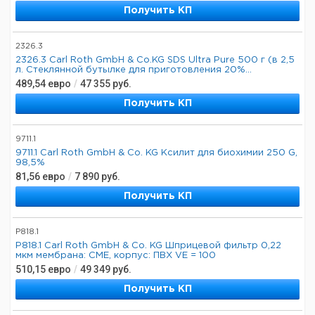
Получить КП
2326.3
2326.3 Carl Roth GmbH & Co.KG SDS Ultra Pure 500 г (в 2,5
л. Стеклянной бутылке для приготовления 20%...
489,54
евро
/
47 355
руб.
Получить КП
9711.1
9711.1 Carl Roth GmbH & Co. KG Ксилит для биохимии 250 G,
98,5%
81,56
евро
/
7 890
руб.
Получить КП
P818.1
P818.1 Carl Roth GmbH & Co. KG Шприцевой фильтр 0,22
мкм мембрана: CME, корпус: ПВХ VE = 100
510,15
евро
/
49 349
руб.
Получить КП