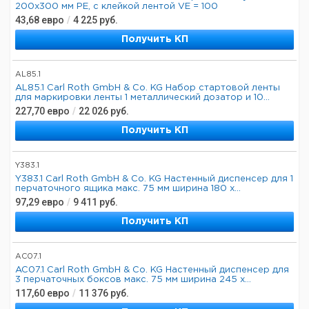
200x300 мм PE, с клейкой лентой VE = 100
43,68
евро
/
4 225
руб.
Получить КП
AL85.1
AL85.1 Carl Roth GmbH & Co. KG Набор стартовой ленты
для маркировки ленты 1 металлический дозатор и 10...
227,70
евро
/
22 026
руб.
Получить КП
Y383.1
Y383.1 Carl Roth GmbH & Co. KG Настенный диспенсер для 1
перчаточного ящика макс. 75 мм ширина 180 х...
97,29
евро
/
9 411
руб.
Получить КП
AC07.1
AC07.1 Carl Roth GmbH & Co. KG Настенный диспенсер для
3 перчаточных боксов макс. 75 мм ширина 245 х...
117,60
евро
/
11 376
руб.