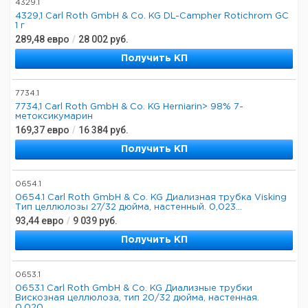
4329.1
4329,1 Carl Roth GmbH & Co. KG DL-Campher Rotichrom GC
1 г
289,48
евро
/
28 002
руб.
Получить КП
7734.1
7734,1 Carl Roth GmbH & Co. KG Herniarin> 98% 7-
метоксикумарин
169,37
евро
/
16 384
руб.
Получить КП
0654.1
0654.1 Carl Roth GmbH & Co. KG Диализная трубка Visking
Тип целлюлозы 27/32 дюйма, настенный. 0,023...
93,44
евро
/
9 039
руб.
Получить КП
0653.1
0653.1 Carl Roth GmbH & Co. KG Диализные трубки
Вискозная целлюлоза, тип 20/32 дюйма, настенная.
0,020...