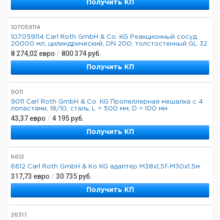
Получить КП
107059114
107059114 Carl Roth GmbH & Co. KG Реакционный сосуд
20000 мл, цилиндрический, DN 200, толстостенный GL 32
8 274,02
евро
/
800 374
руб.
Получить КП
9011
9011 Carl Roth GmbH & Co. KG Пропеллерная мешалка с 4
лопастями, 18/10, сталь, L = 500 мм, D = 100 мм
43,37
евро
/
4 195
руб.
Получить КП
6612
6612 Carl Roth GmbH & Ко KG адаптер M38x1,5f-M30x1,5м
317,73
евро
/
30 735
руб.
Получить КП
2631.1