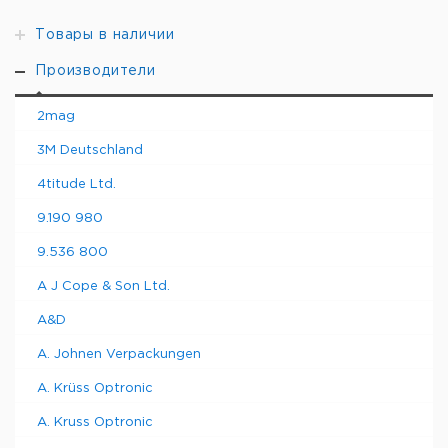
Товары в наличии
Производители
2mag
3M Deutschland
4titude Ltd.
9.190 980
9.536 800
A J Cope & Son Ltd.
A&D
A. Johnen Verpackungen
A. Krüss Optronic
A. Kruss Optronic