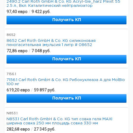
2490.2 Carl Roth GmbH & Co. KG Acryl-Gie_harz Plexit 55
2.5 л., Вкл. Каталитический нейтрализатор
97,40
евро
/
9 422
руб.
Получить КП
8652
8652 Carl Roth GmbH & Co. KG силиконовая
пеногасительная эмульсия 1 литр # 08652
72,86
евро
/
7 048
руб.
Получить КП
7156.1
7156.1 Carl Roth GmbH & Co. KG Рибонуклеаза A для MolBio
100 мг
619,20
евро
/
59 897
руб.
Получить КП
N853.1
N853.1 Carl Roth GmbH & Co. KG тип совка геля MAXI
ширина совка 250 мм площадь совка 330 мм
282,68
евро
/
27 345
руб.