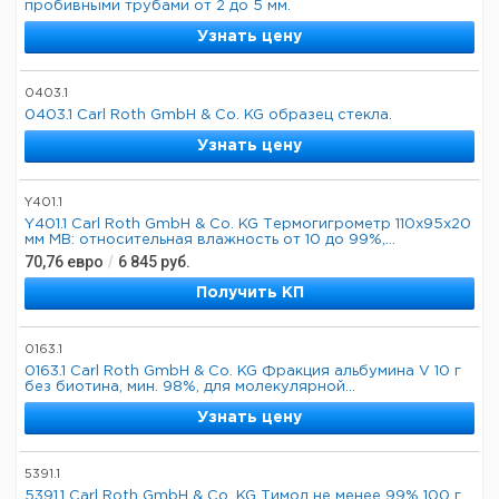
пробивными трубами от 2 до 5 мм.
Узнать цену
0403.1
0403.1 Carl Roth GmbH & Co. KG образец стекла.
Узнать цену
Y401.1
Y401.1 Carl Roth GmbH & Co. KG Термогигрометр 110x95x20
мм MB: относительная влажность от 10 до 99%,...
70,76
евро
/
6 845
руб.
Получить КП
0163.1
0163.1 Carl Roth GmbH & Co. KG Фракция альбумина V 10 г
без биотина, мин. 98%, для молекулярной...
Узнать цену
5391.1
5391,1 Carl Roth GmbH & Co. KG Тимол не менее 99% 100 г