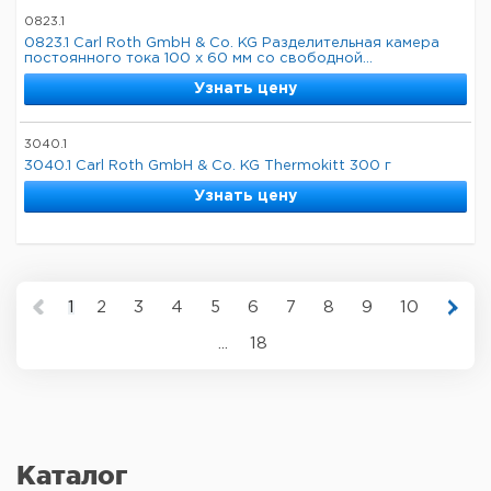
0823.1
0823.1 Carl Roth GmbH & Co. KG Разделительная камера
постоянного тока 100 x 60 мм со свободной...
Узнать цену
3040.1
3040.1 Carl Roth GmbH & Co. KG Thermokitt 300 г
Узнать цену
1
2
3
4
5
6
7
8
9
10
...
18
Каталог