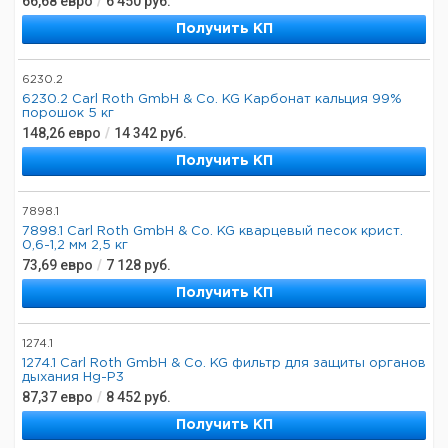
66,68
евро
/
6 450
руб.
Получить КП
6230.2
6230.2 Carl Roth GmbH & Co. KG Карбонат кальция 99%
порошок 5 кг
148,26
евро
/
14 342
руб.
Получить КП
7898.1
7898.1 Carl Roth GmbH & Co. KG кварцевый песок крист.
0,6-1,2 мм 2,5 кг
73,69
евро
/
7 128
руб.
Получить КП
1274.1
1274.1 Carl Roth GmbH & Co. KG фильтр для защиты органов
дыхания Hg-P3
87,37
евро
/
8 452
руб.
Получить КП