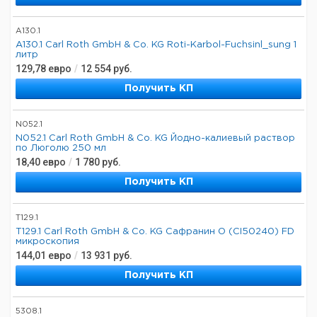
A130.1
A130.1 Carl Roth GmbH & Co. KG Roti-Karbol-Fuchsinl_sung 1
литр
129,78
евро
/
12 554
руб.
Получить КП
N052.1
N052.1 Carl Roth GmbH & Co. KG Йодно-калиевый раствор
по Люголю 250 мл
18,40
евро
/
1 780
руб.
Получить КП
T129.1
T129.1 Carl Roth GmbH & Co. KG Сафранин О (CI50240) FD
микроскопия
144,01
евро
/
13 931
руб.
Получить КП
5308.1