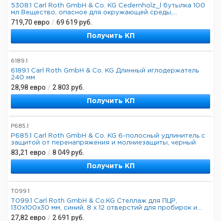
5308.1 Carl Roth GmbH & Co. KG Cedernholz_l бутылка 100
мл Вещество, опасное для окружающей среды,...
719,70
евро
/
69 619
руб.
Получить КП
6189.1
6189.1 Carl Roth GmbH & Co. KG Длинный иглодержатель
240 мм
28,98
евро
/
2 803
руб.
Получить КП
P685.1
P685.1 Carl Roth GmbH & Co. KG 6-полосный удлинитель с
защитой от перенапряжения и молниезащиты, черный
83,21
евро
/
8 049
руб.
Получить КП
T099.1
T099.1 Carl Roth GmbH & Co.KG Стеллаж для ПЦР,
130x100x30 мм, синий, 8 x 12 отверстий для пробирок и...
27,82
евро
/
2 691
руб.