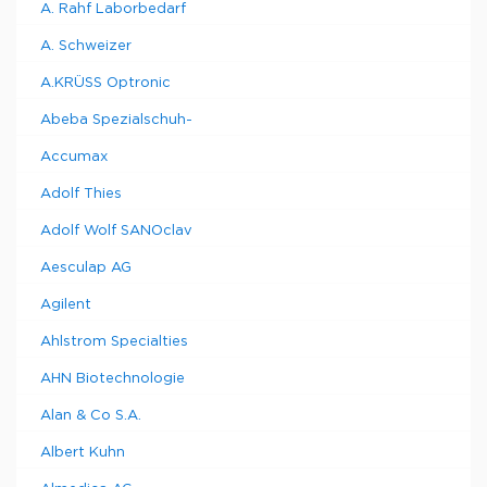
A. Rahf Laborbedarf
A. Schweizer
A.KRÜSS Optronic
Abeba Spezialschuh-
Accumax
Adolf Thies
Adolf Wolf SANOclav
Aesculap AG
Agilent
Ahlstrom Specialties
AHN Biotechnologie
Alan & Co S.A.
Albert Kuhn