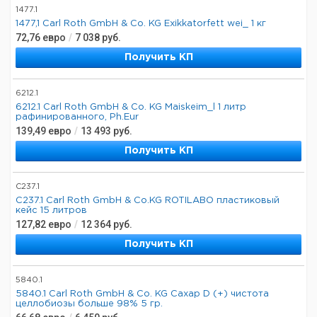
1477.1
1477,1 Carl Roth GmbH & Co. KG Exikkatorfett wei_ 1 кг
72,76
евро
/
7 038
руб.
Получить КП
6212.1
6212.1 Carl Roth GmbH & Co. KG Maiskeim_l 1 литр
рафинированного, Ph.Eur
139,49
евро
/
13 493
руб.
Получить КП
C237.1
C237.1 Carl Roth GmbH & Co.KG ROTILABO пластиковый
кейс 15 литров
127,82
евро
/
12 364
руб.
Получить КП
5840.1
5840.1 Carl Roth GmbH & Co. KG Сахар D (+) чистота
целлобиозы больше 98% 5 гр.