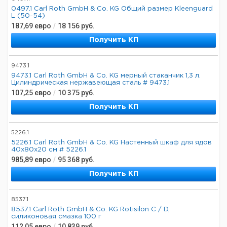
0497.1 Carl Roth GmbH & Co. KG Общий размер Kleenguard
L (50-54)
187,69
евро
/
18 156
руб.
Получить КП
9473.1
9473.1 Carl Roth GmbH & Co. KG мерный стаканчик 1,3 л.
Цилиндрическая нержавеющая сталь # 9473.1
107,25
евро
/
10 375
руб.
Получить КП
5226.1
5226.1 Carl Roth GmbH & Co. KG Настенный шкаф для ядов
40x80x20 см # 5226.1
985,89
евро
/
95 368
руб.
Получить КП
8537.1
8537.1 Carl Roth GmbH & Co. KG Rotisilon C / D,
силиконовая смазка 100 г
112,05
евро
/
10 839
руб.