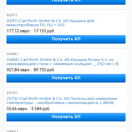
Получить КП
9297.1
9297.1 Carl Roth GmbH & Co. KG Крышка для
микропробирок PS, PU = 100
177,12
евро
/
17 133
руб.
Получить КП
0489.1
0489.1 Carl Roth GmbH & Co. KG Крышка бочки 5 л. из
нержавеющей стали с зажимным кольцом, _ 250 мм х В...
927,84
евро
/
89 753
руб.
Получить КП
2079.1
2079.1 Carl Roth GmbH & Co. KG Полосы для измерения
температуры - необратимые самоклеящиеся, L48x18...
55,66
евро
/
5 384
руб.
Получить КП