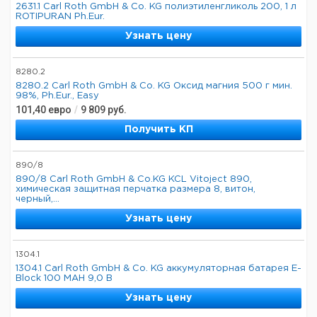
2631.1 Carl Roth GmbH & Co. KG полиэтиленгликоль 200, 1 л
ROTIPURAN Ph.Eur.
Узнать цену
8280.2
8280.2 Carl Roth GmbH & Co. KG Оксид магния 500 г мин.
98%, Ph.Eur., Easy
101,40
евро
/
9 809
руб.
Получить КП
890/8
890/8 Carl Roth GmbH & Co.KG KCL Vitoject 890,
химическая защитная перчатка размера 8, витон,
черный,...
Узнать цену
1304.1
1304.1 Carl Roth GmbH & Co. KG аккумуляторная батарея E-
Block 100 MAH 9,0 В
Узнать цену