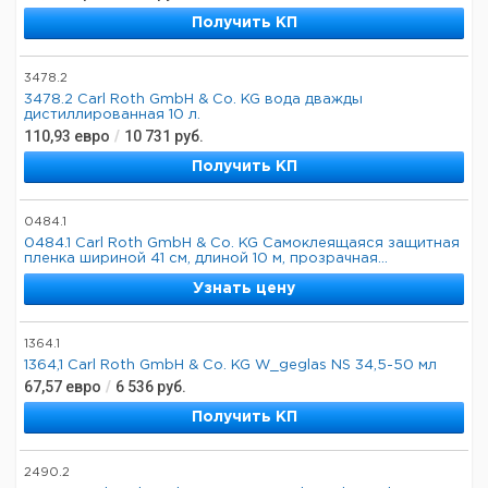
Получить КП
3478.2
3478.2 Carl Roth GmbH & Co. KG вода дважды
дистиллированная 10 л.
110,93
евро
/
10 731
руб.
Получить КП
0484.1
0484.1 Carl Roth GmbH & Co. KG Самоклеящаяся защитная
пленка шириной 41 см, длиной 10 м, прозрачная...
Узнать цену
1364.1
1364,1 Carl Roth GmbH & Co. KG W_geglas NS 34,5-50 мл
67,57
евро
/
6 536
руб.
Получить КП
2490.2