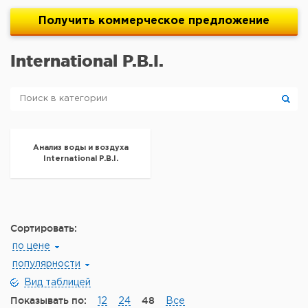
Получить
коммерческое
предложение
International P.B.I.
Анализ воды и воздуха
International P.B.I.
Сортировать:
по цене
популярности
Вид таблицей
Показывать по:
48
12
24
Все