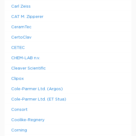
Carl Zeiss
CAT M. Zipperer
CeramTec
CertoClav
CETEC
CHEM-LAB n.v.
Cleaver Scientific
Clipox
Cole-Parmer Ltd. (Argos)
Cole-Parmer Ltd. (ET Stua)
Consort
Coolike-Regnery
Corning