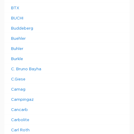
BTX
BUCHI
Buddeberg
Buehler
Buhler
Burkle
C. Bruno Bayha
C.Giese
Camag
Campingaz
Cancarb
Carbolite
Carl Roth