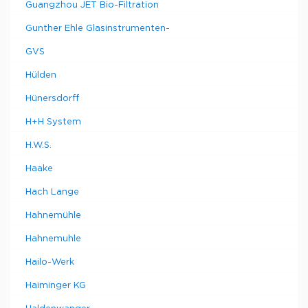
Guangzhou JET Bio-Filtration
Gunther Ehle Glasinstrumenten-
GVS
Hülden
Hünersdorff
H+H System
H.W.S.
Haake
Hach Lange
Hahnemühle
Hahnemuhle
Hailo-Werk
Haiminger KG