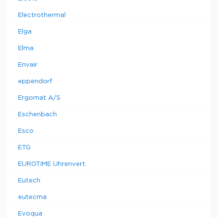
Electrothermal
Elga
Elma
Envair
eppendorf
Ergomat A/S
Eschenbach
Esco
ETG
EUROTIME Uhrenvert.
Eutech
eutecma
Evoqua