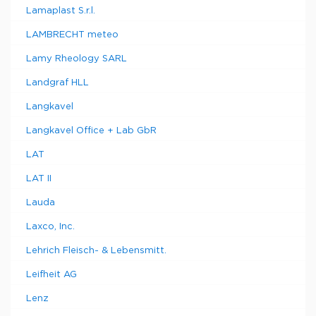
Lamaplast S.r.l.
LAMBRECHT meteo
Lamy Rheology SARL
Landgraf HLL
Langkavel
Langkavel Office + Lab GbR
LAT
LAT II
Lauda
Laxco, Inc.
Lehrich Fleisch- & Lebensmitt.
Leifheit AG
Lenz