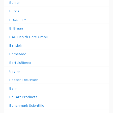
Bühler
Bürkle
B-SAFETY
B. Braun
BAG Health Care GmbH
Bandelin
Barnstead
BartelsRieger
Bayha
Becton Dickinson
Behr
Bel-Art Products
Benchmark Scientific