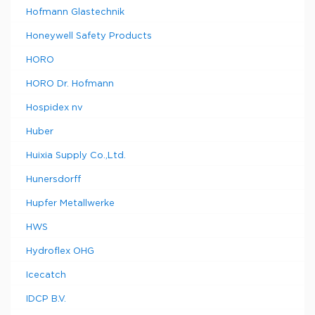
Hofmann Glastechnik
Honeywell Safety Products
HORO
HORO Dr. Hofmann
Hospidex nv
Huber
Huixia Supply Co.,Ltd.
Hunersdorff
Hupfer Metallwerke
HWS
Hydroflex OHG
Icecatch
IDCP B.V.