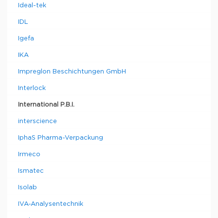
Ideal-tek
IDL
Igefa
IKA
Impreglon Beschichtungen GmbH
Interlock
International P.B.I.
interscience
IphaS Pharma-Verpackung
Irmeco
Ismatec
Isolab
IVA-Analysentechnik