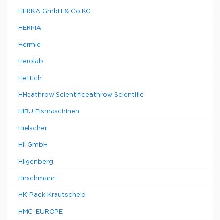
HERKA GmbH & Co KG
HERMA
Hermle
Herolab
Hettich
HHeathrow Scientificeathrow Scientific
HIBU Eismaschinen
Hielscher
Hil GmbH
Hilgenberg
Hirschmann
HK-Pack Krautscheid
HMC-EUROPE