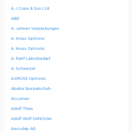
A J Cope & Son Ltd.
A&D
A. Johnen Verpackungen
A. Krüss Optronic
A. Kruss Optronic
A. Rahf Laborbedarf
A. Schweizer
A.KRÜSS Optronic
Abeba Spezialschuh-
Accumax
Adolf Thies
Adolf Wolf SANOclav
Aesculap AG