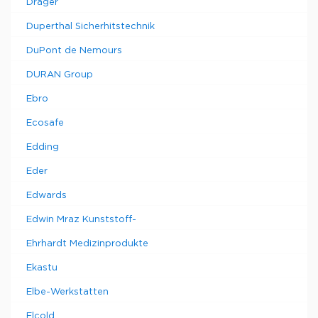
Drager
Duperthal Sicherhitstechnik
DuPont de Nemours
DURAN Group
Ebro
Ecosafe
Edding
Eder
Edwards
Edwin Mraz Kunststoff-
Ehrhardt Medizinprodukte
Ekastu
Elbe-Werkstatten
Elcold