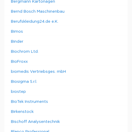
Bergmann Kartonagen
Bernd Bosch Maschinenbau
Berufskleidung24.de e.K.
Bimos
Binder
Biochrom Ltd.
BioFroxx
biomedis Vertriebsges. mbH
Biosigma S.r.l.
biostep
BioTek Instruments
Birkenstock
Bischoff Analysentechnik
Blanco Professional