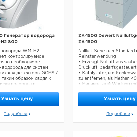
0 Генератор водорода
ZA-1500 Dewert Nullluftg
-H2 800
ZA-1500
 водорода WM-H2
Nullluft Serie fuer Standard
ает контролируемое
Reinstanwendung
точно необходимое
• Erzeugt Nullluft aus saube
 водорода для систем
Druckluft, bedarfsgesteuert
аких как детекторы GCMS /
• Katalysator, um Kohlenwa
, таким образом сводя к
zu entfernen, als Methan <
иски водорода в
• Минимальный Wartung mi
и.
jaehrlichen Filterwechsel
 99,99999%
• Klein und stapelbar
Узнать цену
Узнать цену
я технология PEM для
• Statusanzeige durch Lich
 и надежной генерации
• USB-аншлюс
• Системкомпрессор liefer
Подробнее
Подробнее
ическая сушка
ных колонок
Technische Daten:
ческое пополнение воды в
Скорость полета: 1,5 л / ми
ой комплектации
Kohlenstoffgehalt: <0,05 