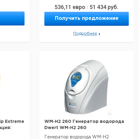
536,11
евро
51 434
руб.
/
ки
Получить предложение
местим с
проверки и
Тревога
Подробнее
птикой и
 IR
хранилищем
ным щупом.
 Размеры (Д
Вес: 370 г;
TEX: CE EX
имость
ip Extreme
WM-H2 260 Генератор водорода
ация:
Dwert WM-H2 260
Генератор водорода WM-H2