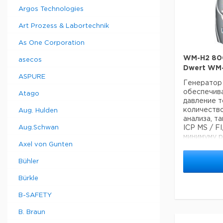
Argos Technologies
Art Prozess & Labortechnik
As One Corporation
WM-H2 80
asecos
Dwert WM
ASPURE
Генератор
обеспечив
Atago
давление 
количество
Aug. Hulden
анализа, т
Aug.Schwan
ICP MS / FI
минимуму р
Axel von Gunten
лаборатори
• чистота>
Bühler
• Новейша
безопасной
Bürkle
водорода.
• Автомат
B-SAFETY
молекуляр
• Автомати
B. Braun
стандартн