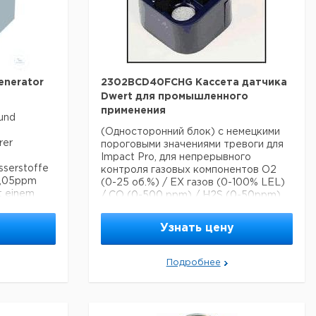
enerator
2302BCD40FCHG Кассета датчика
Dwert для промышленного
применения
 und
(Односторонний блок) с немецкими
rer
пороговыми значениями тревоги для
Impact Pro, для непрерывного
sserstoffe
контроля газовых компонентов O2
0,05ppm
(0-25 об.%) / EX газов (0-100% LEL)
t einem
/ CO (0-500 ppm) / H2S (0-50ppm)
Пожалуйста, спросите стоимость
доставки!
Узнать цену
tsymbole
bar
Подробнее
н
промилле