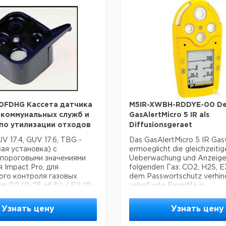
ий и наращиваемый
Ausgangsdruck: 6 бар макс.
нее и внешнее
Abmessungen: 34x20x43 с
ие утечки с функцией
Stromanschluss: 100 - 240 
еского останова
Leistung: 240 Вт
ское обслуживание
 заменой водяного
инение, для
ного управления
й датчик H2 доступен для
езопасности при
нии в качестве газа-
0FDHG Кассета датчика
M5IR-XWBH-RDDYE-00 De
 коммунальных служб и
GasAlertMicro 5 IR als
по утилизации отходов
Diffusionsgeraet
ции:
отока: 800 мл / мин
V 17.4, GUV 17.6, TBG -
Das GasAlertMicro 5 IR Ga
 O2 / содержание влаги:
ая установка) с
ermoeglicht die gleichzeitig
н / H2O <-70 ° C
 пороговыми значениями
Ueberwachung und Anzeige
а выходе: 12 бар макс.
 Impact Pro, для
folgenden Газ: CO2, H2S, EX
0x43x43 см
ого контроля газовых
dem Passwortschutz verhin
е питания: 100 - 240 В
в O2 (0-25 об.%) / EX (0-
unbefugte Eingriffe in
150 Вт - 550 Вт в
/ CO2 (0-3 об. %) / H2S
Geraeteeinstellungen. Тес
и от модели
лн)
тестирование системы Micr
Узнать цену
Узнать цену
, спросите стоимость
Die Alarmierung erfolgt dur
Оптик и Вибрация. Das Gas