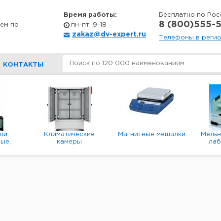
Время работы:
Бесплатно по Рос
8 (800)555-5
ем по
пн-пт: 9-18
zakaz@dv-expert.ru
Телефоны в реги
КОНТАКТЫ
ли
Климатические
Магнитные мешалки
Мель
ые,
камеры
ла
е,
пл
ые