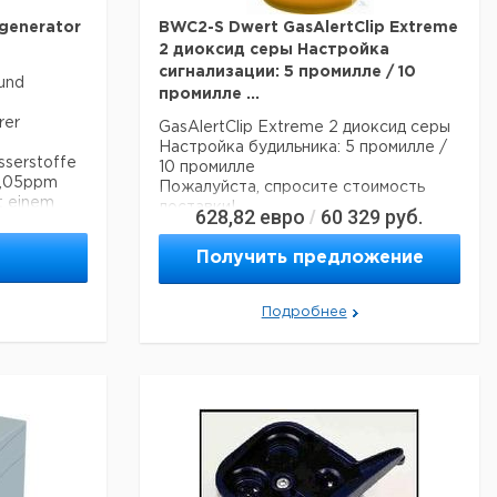
контроля безопасности при
использовании в качестве газа-
tgenerator
BWC2-S Dwert GasAlertClip Extreme
носителя
2 диоксид серы Настройка
сигнализации: 5 промилле / 10
 und
Спецификации:
промилле ...
Скорость потока: 1200 мл / мин
rer
Содержание O2 / содержание влаги:
GasAlertClip Extreme 2 диоксид серы
<0,1 ч / млн / H2O <-70 ° C
Настройка будильника: 5 промилле /
sserstoffe
Давление на выходе: 12 бар макс.
10 промилле
0,05ppm
Размеры: 30x43x43 см
Пожалуйста, спросите стоимость
t einem
Подключение питания: 100 - 240 В
доставки!
628,82
евро
60 329
руб.
/
Мощность: 150 Вт - 550 Вт в
зависимости от модели
Получить предложение
tsymbole
bar
Подробнее
промилле
м
В