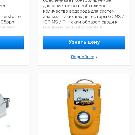
обеспечивает контролируемое
rer
давление точно необходимое
количество водорода для систем
sserstoffe
анализа, таких как детекторы GCMS /
0,05ppm
ICP MS / FI, таким образом сводя к
t einem
минимуму риски водорода в
лаборатории.
• чистота> 99,99999%
Узнать цену
tsymbole
• Новейшая технология PEM для
безопасной и надежной генерации
bar
водорода.
Подробнее
• Автоматическая сушка
молекулярных колонок
• Автоматическое пополнение воды в
промилле
стандартной комплектации
• Маленький и наращиваемый
м
• Внутреннее и внешнее
В
обнаружение утечки с функцией
автоматического останова
• Техническое обслуживание
ограничено заменой водяного
фильтра.
• USB-соединение, для
дистанционного управления
• Отдельный датчик H2 доступен для