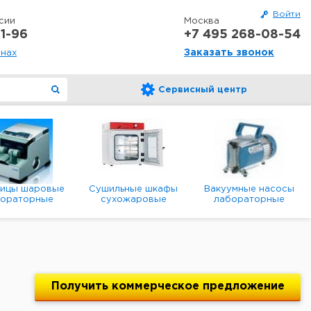
Войти
сии
Москва
1-96
+7 495 268-08-54
Заказать звонок
онах
Сервисный центр
ницы шаровые
Сушильные шкафы
Вакуумные насосы
бораторные
сухожаровые
лабораторные
анетарные
лабораторные
диафрагменные
мембранные
Получить
коммерческое
предложение