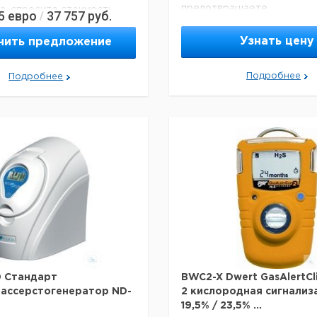
предотвращаете
, спросите стоимость
5
евро
37 757
руб.
/
несанкционированное
вмешательство в настрой
Узнать цену
чить предложение
устройства. Он также сов
системой автоматической 
калибровки MicroDock II. 
Подробнее
Подробнее
активируется акустикой, о
вибрацией. GasAlertMicro 5
поставляется с насосом, 
данных, литий-полимерным
аккумулятором, зарядным
устройством и измеритель
Степень защиты IP 65/66;
х Ш х В): 145 х 74 х 38 мм; 
Одобрения (выдержка): A
II 1 G, CE EX II 2 G
Пожалуйста, спросите сто
доставки!
0 Стандарт
BWC2-X Dwert GasAlertCl
ассерстогенератор ND-
2 кислородная сигнализ
19,5% / 23,5% ...