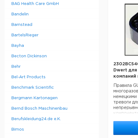
• Маленьк
BAG Health Care GmbH
• Внутрен
обнаружен
Bandelin
автоматич
• Техниче
Barnstead
ограничено
BartelsRieger
фильтра.
• USB-соед
Bayha
дистанцион
• Отдельны
Becton Dickinson
контроля б
использова
2302BCS4
Behr
носителя
Dwert для
компаний 
Bel-Art Products
Специфика
Скорость п
Правила GU
Benchmark Scientific
Содержание
многоразов
<0,1 ч / мл
немецкими
Bergmann Kartonagen
Давление н
тревоги для
Размеры: 3
непрерывн
Bernd Bosch Maschinenbau
Подключени
компоненто
Мощность: 
100% LEL) 
Berufskleidung24.de e.K.
зависимост
(0-50 ч / м
Bimos
Пожалуйста
доставки!