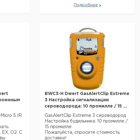
, Литий-
Подробнее
и
art IP
45 х 74 х
sungen
, CE EX II
ert
BWC3-H Dwert GasAlertClip Extreme
троенным
3 Настройка сигнализации
сероводорода: 10 промилле / 15 ...
Micro 5 IR
GasAlertClip Extreme 3 сероводород
Настройка будильника: 10 промилле /
жать
15 промилле
 EX, O2. С
Пожалуйста, спросите стоимость
вы
доставки!