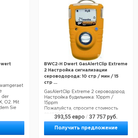
м
В
wert
BWC2-H Dwert GasAlertClip Extreme
2 Настройка сигнализации
сероводорода: 10 стр / мин / 15
стр ...
swarngeraet
e
GasAlertClip Extreme 2 сероводород
 der
Настройка будильника: 10ppm /
, O2. Mit
15ppm
dern Sie
Пожалуйста, спросите стоимость
доставки!
393,55
евро
37 757
руб.
/
тирование и
oDock II.
Получить предложение
ch Акустик,
AlertMicro