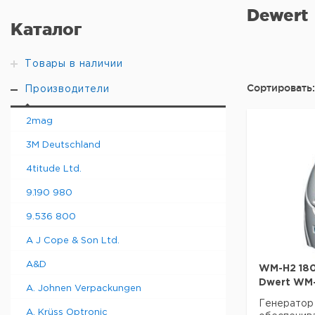
Dewert
Каталог
Товары в наличии
Сортировать:
Производители
2mag
3M Deutschland
4titude Ltd.
9.190 980
9.536 800
A J Cope & Son Ltd.
A&D
WM-H2 18
Dwert WM-
A. Johnen Verpackungen
Генератор
A. Krüss Optronic