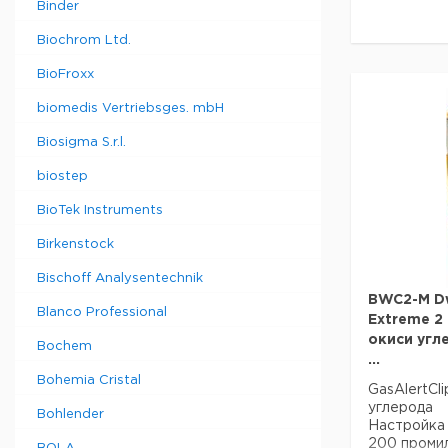
Binder
Biochrom Ltd.
BioFroxx
biomedis Vertriebsges. mbH
Biosigma S.r.l.
biostep
BioTek Instruments
Birkenstock
Bischoff Analysentechnik
BWC2-M Dw
Blanco Professional
Extreme 2
окиси угл
Bochem
...
Bohemia Cristal
GasAlertCl
углерода
Bohlender
Настройка 
200 проми