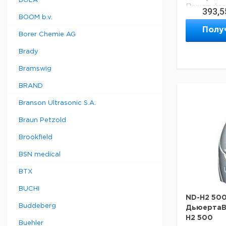
BOLA
Пожалуйста
393,5
доставки!
BOOM b.v.
Полу
Borer Chemie AG
Brady
Bramswig
BRAND
Branson Ultrasonic S.A.
Braun Petzold
Brookfield
BSN medical
BTX
BUCHI
ND-H2 50
Buddeberg
ДьюертаВ
H2 500
Buehler