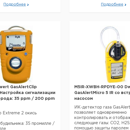
5 IR wird mit Datenspeicher
Подробнее
Подробнее
Полимеракку, Ladegeraet 
Messsonde geliefert. Schutz
65/66; Масса (Д х В х В): 1
38 мм; Гевихт: 370 г; Zulas
(Auszug): ATEX: CE EX II 1 G
2 G
ert GasAlertClip
M5IR-XWBH-RPDYE-00 Dw
 Настройка сигнализации
GasAlertMicro 5 IR со вс
ерода: 35 ppm / 200 ppm
насосом
ИК-детектор газа GasAlert
позволяет одновременно
ip Extreme 2 окись
контролировать и отобра
следующие газы: CO2, H2S,
будильника: 35 промилле /
помощью защиты паролем 
лле