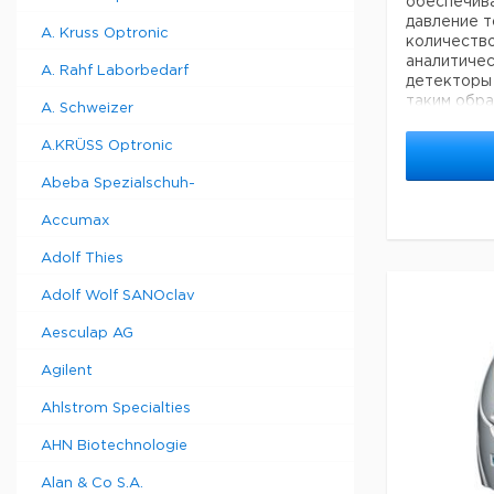
обеспечив
давление 
A. Kruss Optronic
количество
аналитичес
A. Rahf Laborbedarf
детекторы 
таким обра
A. Schweizer
риски появ
лаборатори
A.KRÜSS Optronic
• чистота>
• Новейша
Abeba Spezialschuh-
безопасной
водорода.
Accumax
• Автомат
Adolf Thies
молекуляр
• Автомати
Adolf Wolf SANOclav
стандартн
• Маленьк
Aesculap AG
• Внутрен
обнаружен
Agilent
автоматич
• Техниче
Ahlstrom Specialties
ограничено
фильтра.
AHN Biotechnologie
• USB-соед
дистанцион
Alan & Co S.A.