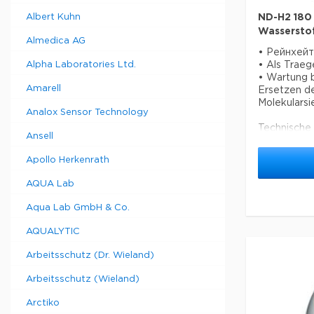
• Отдельны
контроля б
Albert Kuhn
ND-H2 180
использова
Wassersto
носителя
Almedica AG
• Рейнхей
Alpha Laboratories Ltd.
• Als Traeg
Специфика
• Wartung b
Скорость п
Amarell
Ersetzen de
Содержание
Molekularsi
<0,1 ч / мл
Analox Sensor Technology
Давление н
Technische
Размеры: 3
Ansell
Муха: 180 м
Подключени
O2 Gehalt /
Мощность: 
Apollo Herkenrath
млн / H2O 
зависимост
Ausgangsdr
AQUA Lab
Abmessung
Stromanschl
Aqua Lab GmbH & Co.
Leistung: 1
AQUALYTIC
Arbeitsschutz (Dr. Wieland)
Arbeitsschutz (Wieland)
Arctiko