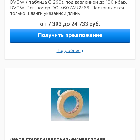
DVGW ( таблица G 260), под давлением до 100 мбар.
DVGW-Рег. номер DG-4607AU2366. Поставляются
только шланги указанной длины.
от
7 393
до
24 733
руб.
Цена с
Цена с
Длина
Кол-во
Кат.
Срок
НДС,
НДС,
мм
в упак.
Получить предложение
номер
поставки
евро
руб
500
1
9018935
Подробнее
600
1
9018936
750
1
9018937
1000
1
9018940
1250
1
9018942
1500
1
9018945
2000
1
9018950
3000
1
9018960
Прошу обратить внимание на то, что минимальный
заказ в нашей компании составляет 300 евро с ндс.
Лента стерилизационно-индикаторная