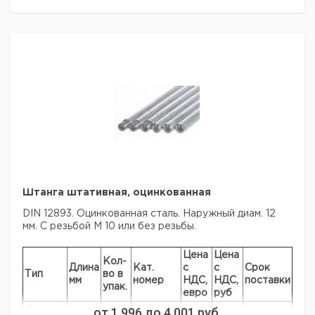
Штанга штативная, оцинкованная
DIN 12893. Оцинкованная сталь. Наружный диам. 12
мм. С резьбой М 10 или без резьбы.
Цена
Цена
Кол-
Длина
Кат.
с
с
Срок
Тип
во в
мм
номер
НДС,
НДС,
поставки
упак.
евро
руб
С
от
1 996
до
4 001
руб.