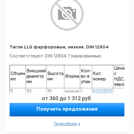
Тигли LLG фарфоровые, низкие. DIN 12904
Соответствуют DIN 12904. Глазированные.
Цена
Це
Внешний
Кол-
Объем
Высота
Кат.
с
с
диаметр
Форма
во в
мл
мм
номер
НДС,
НД
мм
упак.
евро
руб
5
30
19
низкая
1
9250900
от
360
до
1 312
руб.
10
35
22
низкая
1
9250901
17
40
25
низкая
1
9250902
Получить предложение
21
45
28
низкая
1
9250903
34
50
32
низкая
1
9250904
Подробнее
63
60
38
низкая
1
9250905
91
70
44
низкая
1
9250906