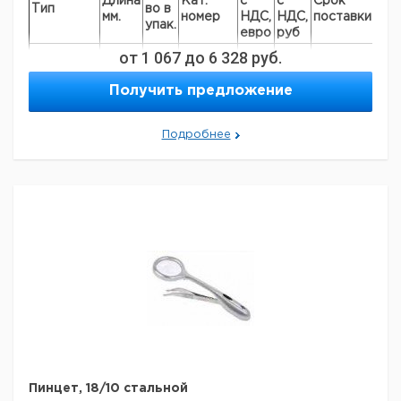
Длина
Кат.
с
с
Срок
Тип
во в
мм.
номер
НДС,
НДС,
поставки
упак.
евро
руб
очень
от
1 067
до
6 328
руб.
точные
лезвия,
Получить предложение
90
1
6280910
прямая
форма,
острые
Подробнее
очень
тонкие
точные
лезвия,
90
1
6280911
прямая
форма,
острые
изогнутая
форма,
90
1
6280912
острые
изогнутая
форма,
маленькие
90
1
6280913
прочные
Пинцет, 18/10 стальной
лезвия,