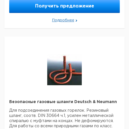
120
210
1
9034112
Получить предложение
120
250
1
6200910
140
220
1
9034114
Подробнее
160
230
1
6059957
Прошу обратить внимание на то, что минимальный
заказ в нашей компании составляет 300 евро с ндс.
Безопасные газовые шланги Deutsch & Neumann
Для подсоединения газовых горелок. Резиновый
шланг, соотв. DIN 30664 ч.1, усилен металлической
спиралью с муфтами на концах. Не дефомируются.
Для работы со всеми природными газами по класс.