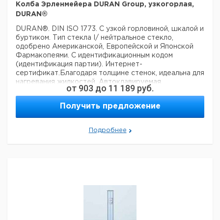
Колба Эрленмейера DURAN Group, узкогорлая,
DURAN®
DURAN®. DIN ISO 1773. С узкой горловиной, шкалой и
буртиком. Тип стекла I/ нейтральное стекло,
одобрено Американской, Европейской и Японской
Фармакопеями. С идентификационным кодом
(идентификация партии). Интернет-
сертификат.Благодаря толщине стенок, идеальна для
нагревания жидкостей. Автоклавируемая.
от
903
до
11 189
руб.
Ц
Получить предложение
Кол-
Объем
Диам.дна
Диам.горловины
Высота
Кат.
с
во в
мл
мм
мм
мм
номер
Н
упак.
е
Подробнее
25
42
22
75
1
9141014
50
51
22
90
1
9141017
100
64
22
105
1
9141024
125
67
28
112
1
9141028
150*
74
28
118
1
6234510
200*
79
34
131
1
9141032
250
85
34
145
1
9141036
300*
87
34
156
1
9141039