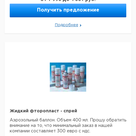
600
1
4008490
резьбой
Получить предложение
С
750
1
6242703
резьбой
С
1000
1
Подробнее
4008491
резьбой
С
1500
1
9224115
резьбой
Без
600
1
9224126
резьбы
Без
750
1
9224127
резьбы
Без
1000
1
9224130
резьбы
Без
1500
1
9224135
резьбы
Прошу обратить внимание на то, что минимальный
заказ в нашей компании составляет 300 евро с ндс.
Жидкий фторопласт - спрей
Аэрозольный баллон.
Объем 400 мл.
Прошу обратить
внимание на то, что минимальный заказ в нашей
компании составляет 300 евро с ндс.