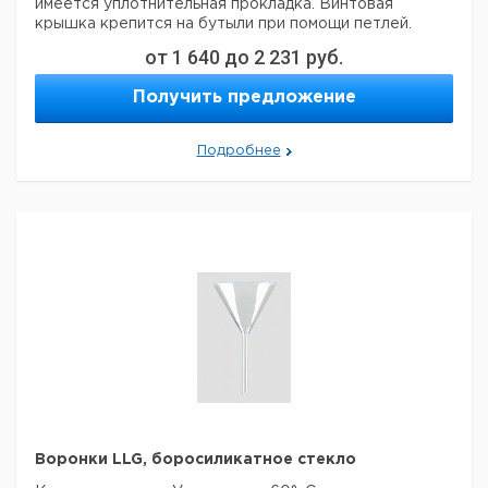
имеется уплотнительная прокладка.
Винтовая
крышка крепится на бутыли при помощи петлей.
от
1 640
до
2 231
руб.
Горловина
Горловина
Диам.
Кол
Объем
Высота
Получить предложение
внутренний
внешний
сосуда
Ручка
во в
л
мм
диам. мм
диам. мм
мм
упак
Подробнее
5
84
94
170
350
1
1
10
99
109
210
420
1
1
Прошу обратить внимание на то, что минимальный
заказ в нашей компании составляет 300 евро с ндс.
Воронки LLG, боросиликатное стекло