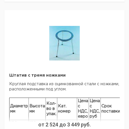
Штатив с тремя ножками
Круглая подставка из оцинкованной стали с ножками,
расположенными под углом.
Цена
Цена
Кол-
Диаметр
Высота
Кат.
с
с
Срок
во в
мм
мм
номер
НДС,
НДС,
поставки
упак.
евро
руб
100
180
от
2 524
1
9034110
до
3 449
руб.