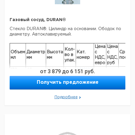
Газовый сосуд, DURAN®
Стекло DURAN®. Цилиндр на основании. Ободок по
диаметру. Автоклавируемый.
Цена
Цена
Кол-
Объем
Диаметр
Высота
Кат.
с
с
Срок
во в
мл
мм
мм
номер
НДС,
НДС,
постав
упак.
евро
руб
130
40
от
100
3 879
до
1
6 151
9318107
руб.
250
40
200
1
9318134
Получить предложение
500
40
400
1
9318168
570
60
200
1
9318136
Подробнее
700
60
250
1
9318146
Прошу обратить внимание на то, что минимальный
заказ в нашей компании составляет 300 евро с ндс.