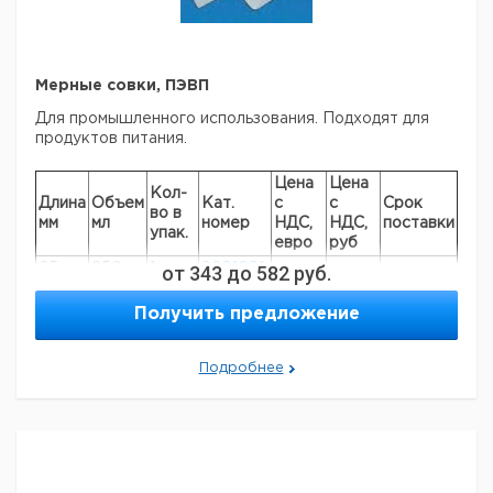
Мерные совки, ПЭВП
Для промышленного использования. Подходят для
продуктов питания.
Цена
Цена
Кол-
Длина
Объем
Кат.
с
с
Срок
во в
мм
мл
номер
НДС,
НДС,
поставки
упак.
евро
руб
25
250
1
от
343
9201091
до
582
руб.
30
500
1
9201092
Получить предложение
35
1000
1
6240471
40
1500
1
9201093
Подробнее
Прошу обратить внимание на то, что минимальный
заказ в нашей компании составляет 300 евро с ндс.