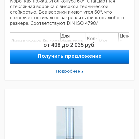
Короткая ножка. Угол конуса 60°. Стандартная
стеклянная воронка с высокой термической
стойкостью. Все воронки имеют угол 60°, что
позволяет оптимально закреплять фильтры любого
размера. Соответствуют DIN ISO 4798/
Для
Цена
Це
Кол-
Диам.воронки
Высота
фильтров
Кат.
с
с
от
408
до
2 035
руб.
во в
мм
мм
диаметром
номер
НДС,
НД
упак.
мм
евро
ру
Получить предложение
40
70
55 - 70
1
9251200
60
100
70 - 90
1
9251201
Подробнее
80
140
125 - 150
1
9251202
100
180
150 - 185
1
9251203
120
210
185 - 240
1
9251204
150
250
240 - 270
1
9251205
Прошу обратить внимание на то, что минимальный
заказ в нашей компании составляет 300 евро с ндс.