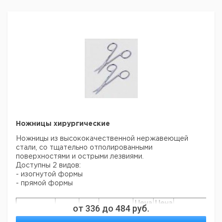
Прошу обратить внимание на то, что минимальный
заказ в нашей компании составляет 300 евро с ндс.
Ножницы хирургические
Ножницы из высококачественной нержавеющей
стали, со тщательно отполированными
поверхностями и острыми лезвиями.
Доступны 2 видов:
- изогнутой формы
- прямой формы
Цена
Цена
от
336
до
484
руб.
Кол-
Длина
Кат.
с
с
Срок
Тип
во в
мм
номер
НДС,
НДС,
поставки