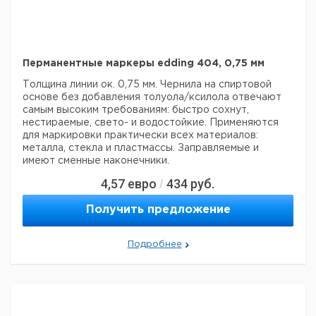
Перманентные маркеры edding 404, 0,75 мм
Толщина линии ок. 0,75 мм. Чернила на спиртовой
основе без добавления толуола/ксилола отвечают
самым высоким требованиям: быстро сохнут,
нестираемые, свето- и водостойкие. Применяются
для маркировки практически всех материалов:
металла, стекла и пластмассы. Заправляемые и
имеют сменные наконечники.
4,57
евро
434
руб.
/
Цена с
Цена с
Кол-во
Кат.
Срок
Цвет
НДС,
НДС,
в упак.
Получить предложение
номер
поставки
евро
руб
Черный
1
9050451
Подробнее
Красный
1
9050452
Синий
1
9050453
Зеленый
1
9050454
Прошу обратить внимание на то, что минимальный