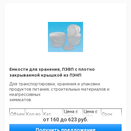
Емкости для хранения, ПЭВП c плотно
закрываемой крышкой из ПЭНП
Для транспортировки, хранения и упаковки
продуктов питания, строительных материалов и
неагрессивных
химикатов.
Цена с
Цена с
Объем
Кол-во
Кат.
Срок
НДС,
НДС,
от
160
до
623
руб.
л
в упак.
номер
поставки
евро
руб
1
1
9040030
Получить предложение