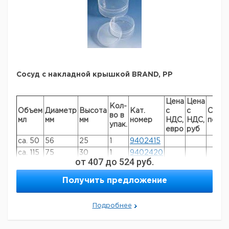
минимальный заказ в нашей компании составляет 300
евро с ндс.
Сосуд с накладной крышкой BRAND, РР
Цена
Цена
Кол-
Объем
Диаметр
Высота
Кат.
с
с
Срок
во в
мл
мм
мм
номер
НДС,
НДС,
поста
упак.
евро
руб
ca. 50
56
25
1
9402415
ca. 115
75
30
1
9402420
от
407
до
524
руб.
Получить предложение
Подробнее