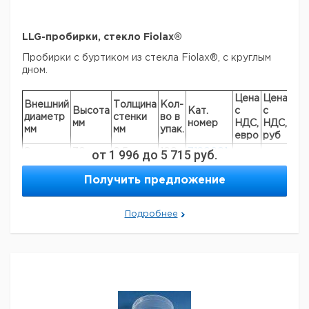
LLG-пробирки, стекло Fiolax®
Пробирки с буртиком из стекла Fiolax®, с круглым
дном.
Цена
Цена
Внешний
Толщина
Кол-
Высота
Кат.
с
с
Ср
диаметр
стенки
во в
мм
номер
НДС,
НДС,
пос
мм
мм
упак.
евро
руб
8
70
от
1 996
0,5
до
100
5 715
7190001
руб.
10
100
0,5
100
6234026
Получить предложение
12
75
0,5
100
7613795
12
100
0,5
100
7190011
Подробнее
14
130
0,5
100
7606374
16
130
0,6
100
7606375
16
160
0,6
100
7190021
18
180
0,6
100
7190023
20
180
0,6
100
7190028
Пожалуйста обратите внимание на то, что