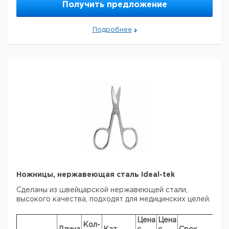
Получить предложение
упак.
евро
руб
Прямой
130
1
6236264
формы
Подробнее
Изогнутой
130
1
9204222
формы
Прошу обратить внимание на то, что минимальный
заказ в нашей компании составляет 300 евро с ндс.
Ножницы, нержавеющая сталь Ideal-tek
Сделаны из швейцарской нержавеющей стали,
высокого качества, подходят для медицинских целей.
Цена
Цена
Кол-