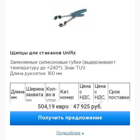
Щипцы для стаканов Unifix
Заменяемые силиконовые губки (выдерживают
температуру до +240°). Знак TUV.
Длина рукоятки: 160 мм.
Цена
Цена
Ширина
Кол-
Длина
Кат.
с
с
Срок
захвата
во в
мм
номер
НДС,
НДС,
поставки
мм
упак.
евро
руб
504,19
евро
47 925
руб.
/
300
50 - 100
1
9310010
Получить предложение
Прошу обратить внимание на то, что минимальный
заказ в нашей компании составляет 300 евро с ндс.
Подробнее