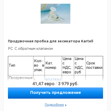
Продувочная пробка для эксикатора Kartell
РС.
С обратным клапаном.
Цена
Цена
Кол-
Кат.
с
с
Срок
Тип
во в
номер
НДС,
НДС,
поставки
упак.
евро
руб
Продувочные
1
9042684
пробки
41,47
евро
3 979
руб.
/
Получить предложение
Рекомендуем купить по низкой цене.
Подробнее