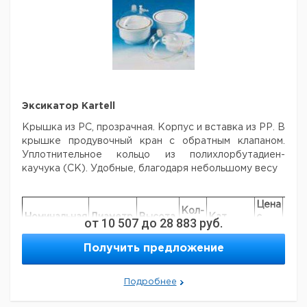
100
263
112
85
жёлтый
1
6238141
100
263
112
85
серый
1
6226179
100
263
112
85
красный
1
6401579
Прошу обратить внимание на то, что минимальный
заказ в нашей компании составляет 300 евро с ндс.
Эксикатор Kartell
Крышка из РС, прозрачная.
Корпус и вставка из РР. В
крышке продувочный кран с обратным клапаном.
Уплотнительное кольцо из полихлорбутадиен-
каучука (СК). Удобные, благодаря небольшому весу
Цена
Цен
Кол-
Номинальная
Диаметр,
Высота,
Кат.
с
с
от
10 507
до
28 883
руб.
во в
величина, мм
мм
мм
номер
НДС,
НДС
упак.
евро
руб
Получить предложение
150
170
195
1
9042615
200
235
240
1
9042620
Подробнее
250
285
300
1
9042625