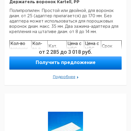
Держатель воронок Kartell, PP
Полипропилен. Простой или двойной, для воронок
диам. от 25 (адаптер прилагается) до 170 мм. Без
адаптера может использоваться для порошковых
воронок диам. макс. 35 мм. Два зажима-адаптера для
крепления на штативе диам. от 8 до 14 мм.
Кол-во
Кол-
Цена с
Цена с
Кат.
Срок
воронок
во в
НДС,
НДС,
от
2 285
до
3 018
руб.
номер
поставки
шт
упак.
евро
руб
1
1
9251561
Получить предложение
2
1
9251560
Подробнее
Прошу обратить внимание на то, что минимальный
заказ в нашей компании составляет 300 евро с ндс.