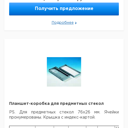
евро
руб
45
90
1
9161395
Получить предложение
Подробнее
Планшет-коробка для предметных стекол
PS. Для предметных стекол 76х26 мм. Ячейки
пронумерованы.
Крышка с индекс-картой.