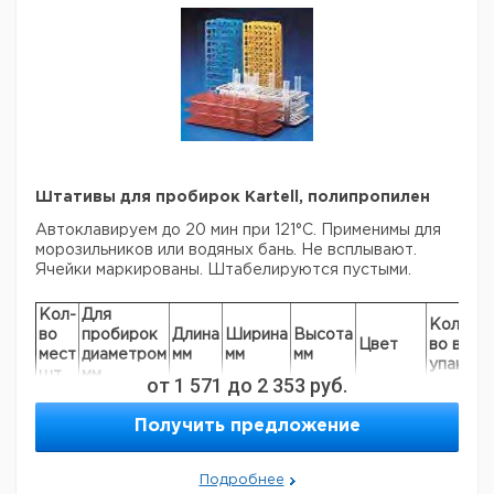
Штативы для пробирок Kartell, полипропилен
Автоклавируем до 20 мин при 121°C. Применимы для
морозильников или водяных бань. Не всплывают.
Ячейки маркированы. Штабелируются пустыми.
Кол-
Для
Кол-
во
пробирок
Длина
Ширина
Высота
Ка
Цвет
во в
мест
диаметром
мм
мм
мм
но
упак.
шт
мм
от
1 571
до
2 353
руб.
90
13
246
105
64
белый
1
62
Получить предложение
90
13
246
105
64
синий
1
62
90
13
246
105
64
жёлтый
1
62
90
13
246
105
64
красный
1
91
Подробнее