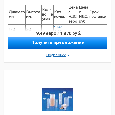
Цена
Цена
Кол-
Диаметр
Высота
Кат.
с
с
Срок
во в
мм.
мм.
номер
НДС,
НДС,
поставки
упак.
евро
руб
9.143
170
50
1
19,49
евро
040
1 870
руб.
/
Получить предложение
Подробнее