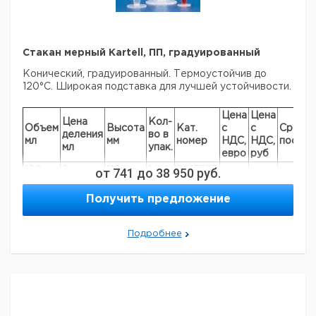
Стакан мерный Kartell, ПП, градуированный
Конический, градуированный. Термоустойчив до
120°C. Широкая подставка для лучшей устойчивости.
Цена
Цена
Цена
Кол-
Объем
Высота
Кат.
с
с
Срок
деления
во в
мл
мм
номер
НДС,
НДС,
постав
мл
упак.
евро
руб
100
2
от
118
741
до
1
38 950
9013773
руб.
250
5
164
1
9013774
Получить предложение
500
10
183
1
9013775
1000
20
263
1
9013776
Подробнее
Пожалуйста обратите внимание на то, что
минимальный заказ в нашей компании составляет 300
евро с ндс.