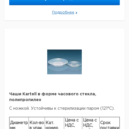
60
35
94
1
9401853
Подробнее
90
55
63
1
9401854
180
55
110
1
9401855
Прошу обратить внимание на то, что минимальный
заказ в нашей компании составляет 300 евро с ндс.
Чаши Kartell в форме часового стекла,
полипропилен
С ножкой. Устойчивы к стерилизации паром (121°C).
Цена с
Цена с
Диаметр
Кол-во
Кат.
Срок
НДС,
НДС,
мм
в упак.
номер
поставки