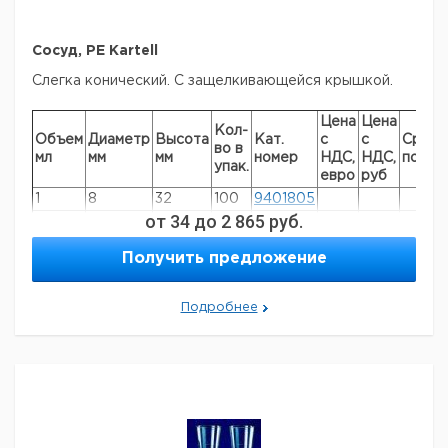
Сосуд, PE Kartell
Слегка конический. С защелкивающейся крышкой.
Цена
Цена
Кол-
Объем
Диаметр
Высота
Кат.
с
с
Срок
во в
мл
мм
мм
номер
НДС,
НДС,
поста
упак.
евро
руб
1
8
32
100
9401805
от
34
до
2 865
руб.
3
14
32
1
9401820
5
15
49
1
9401822
Получить предложение
7
23
33
1
9401830
8
17
58
1
9401825
Подробнее
20
25
75
1
9401835
25
31
53
1
9401838
35
31
75
1
9401840
Прошу обратить внимание на то, что минимальный
заказ в нашей компании составляет 300 евро с ндс.