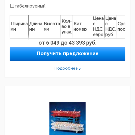
Штабелируемый.
Цена
Цена
Кол-
Ширина
Длина
Высота
Кат.
с
с
Срок
во в
мм
мм
мм
номер
НДС,
НДС,
поставк
упак.
евро
руб
от
6 049
до
43 393
руб.
415
315
200
1
9301538
595
365
255
1
9301556
Получить предложение
695
440
306
1
9301566
Прошу обратить внимание на то, что минимальный
Подробнее
заказ в нашей компании составляет 300 евро с ндс.