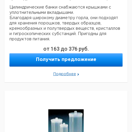
Цилиндрические банки снабжаются крышками с
уплотнительными вкладышами.
Благодаря широкому диаметру горла, они подходят
для хранения порошков, твердых образцов,
кремообразных и полутвердых веществ, кристаллов
и гигроскопических субстанций. Пригодны для
продуктов питания.
от
163
до
376
руб.
Внутренний
Цен
Кол-
Объем
Диаметр
Высота
диаметр
Кат.
с
Получить предложение
во в
мл
мм
мм
горловины
номер
НДС
упак.
мм
евр
70
50
60
36
1
6205920
Подробнее
120
56
71
36
1
6206304
250
69
94
50
1
6205857
500
86
107
70
1
6205921
1000
111
128
85
1
6205922
1500
111
182
87
1
6226130
2000
111
235
87
1
6223901
Прошу обратить внимание на то, что минимальный