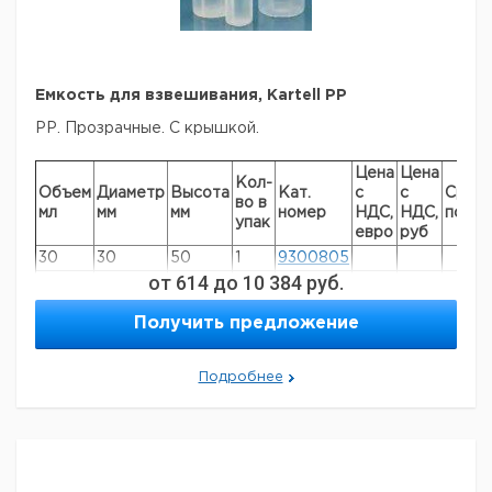
заказ в нашей компании составляет 300 евро с ндс.
Емкость для взвешивания, Kartell PP
РР. Прозрачные. С крышкой.
Цена
Цена
Кол-
Объем
Диаметр
Высота
Кат.
с
с
Срок
во в
мл
мм
мм
номер
НДС,
НДС,
поста
упак
евро
руб
30
30
50
1
9300805
от
614
до
10 384
руб.
25
40
30
1
9300810
65
40
60
1
9300815
Получить предложение
65
60
35
1
9300820
50
50
30
1
9300825
Подробнее
200
60
90
1
9300830
400
70
120
1
9300835