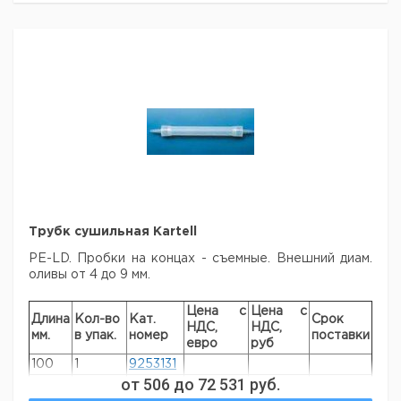
Трубк сушильная Kartell
PE-LD. Пробки на концах - съемные. Внешний диам.
оливы от 4 до 9 мм.
Цена с
Цена с
Длина
Кол-во
Кат.
Срок
НДС,
НДС,
мм.
в упак.
номер
поставки
евро
руб
100
1
9253131
от
506
до
72 531
руб.
150
1
9253135