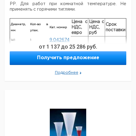
РР. Для работ при комнатной температуре. Не
применять с горячими тиглями.
Цена с
Цена с
Срок
Диаметр,
Кол-во в
НДС,
НДС,
Кат. номер
поставки
мм
упак.
евро
руб
9.042674
141
1
от
1 137
до
25 286
руб.
9.042675
189
1
9.042676
238
1
Получить предложение
Рекомендуем купить по низкой цене.
Подробнее