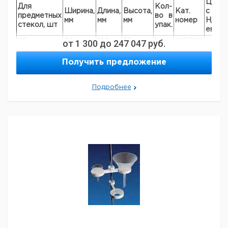
Цена
Для
Кол-
Ширина,
Длина,
Высота,
Кат.
с
предметных
во в
мм
мм
мм
номер
НДС,
стекол, шт
упак.
евро
25
от
96
1 300
120
до
247 047
35
руб.
1
9161380
50
97
230
35
1
9161381
Получить предложение
100
187
230
35
1
9161382
Подробнее