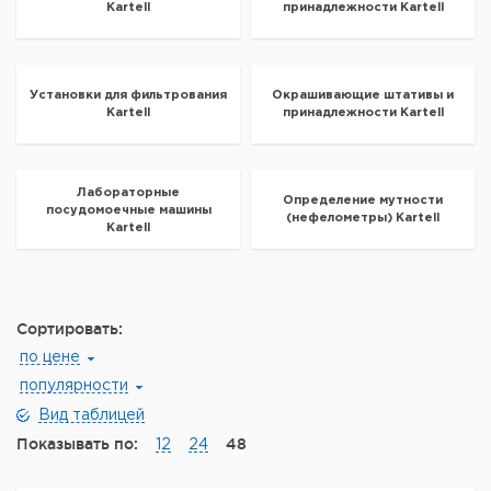
Kartell
принадлежности Kartell
Установки для фильтрования
Окрашивающие штативы и
Kartell
принадлежности Kartell
Лабораторные
Определение мутности
посудомоечные машины
(нефелометры) Kartell
Kartell
Сортировать:
по цене
популярности
Вид таблицей
Показывать по:
48
12
24