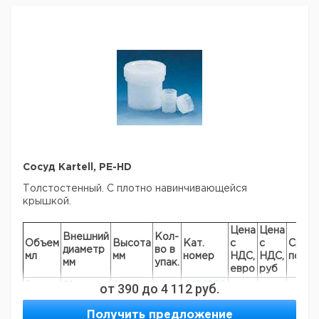
Сосуд Kartell, PE-HD
Толстостенный. С плотно навинчивающейся
крышкой.
Цена
Цена
Внешний
Кол-
Объем
Высота
Кат.
с
с
Срок
диаметр
во в
мл
мм
номер
НДС,
НДС,
поста
мм
упак.
евро
руб
5
21
от
36
390
до
1
4 112
9401850
руб.
10
21
58
1
9401851
Получить предложение
30
35
53
1
9401852