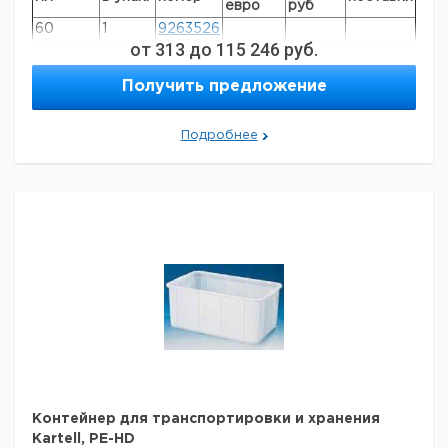
евро
руб
60
1
9263526
от
313
до
115 246
руб.
80
1
9263528
100
1
9263530
Получить предложение
125
1
9263532
Подробнее
Прошу обратить внимание на то, что минимальный
заказ в нашей компании составляет 300 евро с ндс.
Контейнер для транспортировки и хранения
Kartell, PE-HD