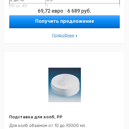
2 до 10
0,5
10 до 40
1
69,72
евро
6 689
руб.
/
40 до 100
2
100 до 1000
50
Получить предложение
Подробнее
Подставка для колб, РР
Для колб объемом от 10 до 10000 мл.