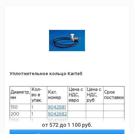
Рекомендуем купить по низкой цене.
Уплотнительное кольцо Kartell
Кол-
Цена с
Цена с
Диаметр,
Кат.
Срок
во в
НДС,
НДС,
мм
номер
поставки
упак.
евро
руб
150
1
9042681
200
1
9042682
250
1
9042683
от
572
до
1 100
руб.
Рекомендуем купить по низкой цене.