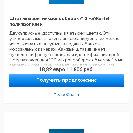
Штативы для микропробирок (1,5 мл)Kartel,
полипропилен
Двухъярусные, доступны в четырех цветах. Эти
универсальные штативы автоклавируемы, их можно
использовать для сушки, в водяных банях и
морозильных камерах. Каждый штатив имеет
буквено-цифровую шкалу для идентификации проб.
Предназначен для 100 микропробирок объемом 1,5 мл
закрытых крышками или нет, или для 50 пробирок
18,82
евро
1 806
руб.
/
объемом 1,5 мл с открытыми крышками.
штабелируемы даже с пробирками и имеют
Получить предложение
специальное место для маркировки этикетками с
каждой стороны (например, для наклейки штрих-
кодов).
Подробнее
Кол-
Цена
Кол-
во
Длина
Ширина
Высота
Кат.
с
Цвет
во в
мест
мм
мм
мм
номер
НДС,
упак.
шт
евро
100
263
112
85
синий
1
6225714