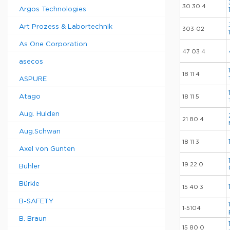
30 30 4
Argos Technologies
Art Prozess & Labortechnik
303-02
As One Corporation
47 03 4
asecos
18 11 4
ASPURE
Atago
18 11 5
Aug. Hulden
21 80 4
Aug.Schwan
18 11 3
Axel von Gunten
19 22 0
Bühler
Bürkle
15 40 3
B-SAFETY
1-5104
B. Braun
15 80 0