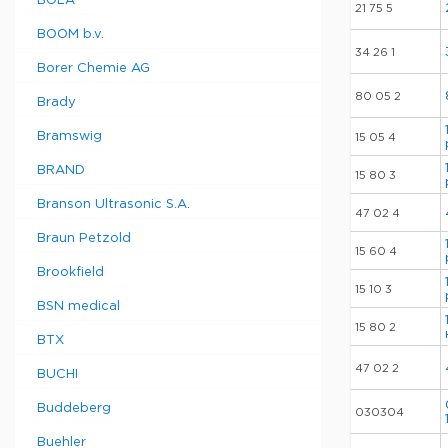
BOLA
21 75 5
BOOM b.v.
34 26 1
Borer Chemie AG
80 05 2
Brady
Bramswig
15 05 4
BRAND
15 80 3
Branson Ultrasonic S.A.
47 02 4
Braun Petzold
15 60 4
Brookfield
15 10 3
BSN medical
15 80 2
BTX
47 02 2
BUCHI
Buddeberg
030304
Buehler