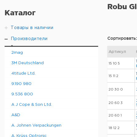
Robu Gl
Каталог
Товары в наличии
Сортировать:
Производители
Артикул
2mag
3M Deutschland
15 10 5
4titude Ltd.
15 11 2
9.190 980
20 30 0
9.536 800
20 60 3
A J Cope & Son Ltd.
A&D
20 60 1
A. Johnen Verpackungen
18 12 2
A. Krüss Optronic