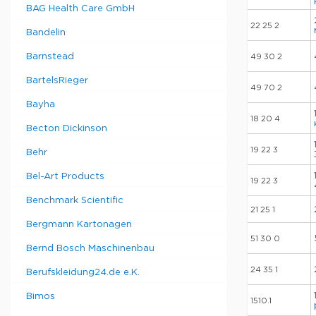
BAG Health Care GmbH
22 25 2
Bandelin
Barnstead
49 30 2
BartelsRieger
49 70 2
Bayha
18 20 4
Becton Dickinson
19 22 3
Behr
Bel-Art Products
19 22 3
Benchmark Scientific
21 25 1
Bergmann Kartonagen
51 30 0
Bernd Bosch Maschinenbau
24 35 1
Berufskleidung24.de e.K.
Bimos
1510.1