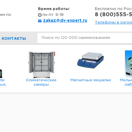
Время работы:
Бесплатно по Рос
8 (800)555-5
ем по
пн-пт: 9-18
zakaz@dv-expert.ru
Телефоны в реги
КОНТАКТЫ
ли
Климатические
Магнитные мешалки
Мель
ые,
камеры
ла
е,
пл
ые