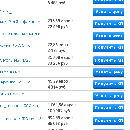
Получить КП
6 483
руб.
Узнать цену
0 мм _
236,69
евро
/
кна, Por.3 с фланцем
Получить КП
22 498
руб.
or.5 не расплавлена и
Узнать цену
22,86
евро
/
ромка Por.00 не
Получить КП
2 173
руб.
350,08
евро
/
Получить КП
, Por.2 NS 14/23
33 276
руб.
Узнать цену
ствол 10 мм _
45,39
евро
/
кромка Por.1 не
Получить КП
4 314
руб.
мка Por.1 не
Узнать цену
1 061,58
евро
/
мм _, высота 380 мм,
Получить КП
100 907
руб.
894,89
евро
/
м _, высота 310 мм, NSK
Получить КП
85 063
руб.