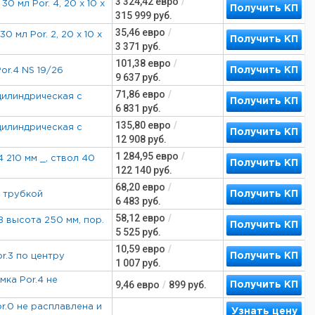
3 324,42
евро
/
0 мл Por. 4, 20 х 10 х
Получить КП
315 999
руб.
35,46
евро
/
 мл Por. 2, 20 х 10 х
Получить КП
3 371
руб.
101,38
евро
/
Получить КП
or.4 NS 19/26
9 637
руб.
71,86
евро
/
 цилиндрическая с
Получить КП
6 831
руб.
135,80
евро
/
 цилиндрическая с
Получить КП
12 908
руб.
1 284,95
евро
/
 210 мм _, ствол 40
Получить КП
122 140
руб.
68,20
евро
/
Получить КП
с трубкой
6 483
руб.
58,12
евро
/
 B высота 250 мм, пор.
Получить КП
5 525
руб.
10,59
евро
/
Получить КП
or.3 по центру
1 007
руб.
мка Por.4 не
9,46
евро
/
899
руб.
Получить КП
or.0 не расплавлена и
Узнать цену