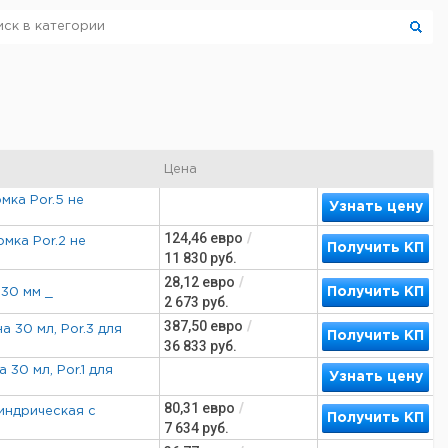
Цена
омка Por.5 не
Узнать цену
124,46
евро
/
омка Por.2 не
Получить КП
11 830
руб.
28,12
евро
/
Получить КП
 30 мм _
2 673
руб.
387,50
евро
/
а 30 мл, Por.3 для
Получить КП
36 833
руб.
 30 мл, Por.1 для
Узнать цену
80,31
евро
/
линдрическая с
Получить КП
7 634
руб.