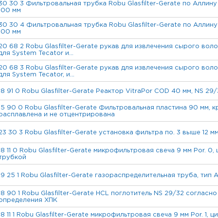
30 30 3 Фильтровальная трубка Robu Glasfilter-Gerate по Аллину 3
100 мм
30 30 4 Фильтровальная трубка Robu Glasfilter-Gerate по Аллину 3
100 мм
20 68 2 Robu Glasfilter-Gerate рукав для извлечения сырого воло
для System Tecator и...
20 68 3 Robu Glasfilter-Gerate рукав для извлечения сырого воло
для System Tecator, и...
18 91 0 Robu Glasfilter-Gerate Реактор VitraPor COD 40 мм, NS 29
15 90 0 Robu Glasfilter-Gerate Фильтровальная пластина 90 мм, к
расплавлена и не отцентрирована
23 30 3 Robu Glasfilter-Gerate установка фильтра по. 3 выше 12 м
18 11 0 Robu Glasfilter-Gerate микрофильтровая свеча 9 мм Por. 0
трубкой
19 25 1 Robu Glasfilter-Gerate газораспределительная труба, тип А
18 90 1 Robu Glasfilter-Gerate HCL поглотитель NS 29/32 согласн
определения ХПК
18 11 1 Robu Glasfilter-Gerate микрофильтровая свеча 9 мм Por. 1, 