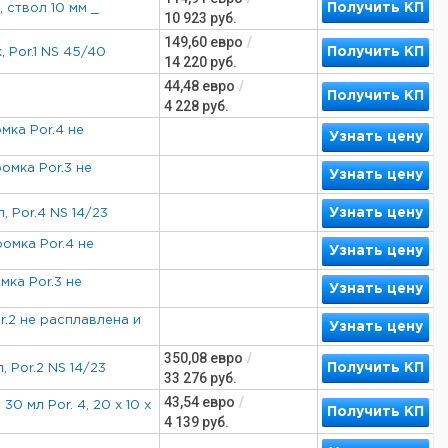
Получить КП
, ствол 10 мм _
10 923
руб.
149,60
евро
/
Получить КП
, Por.1 NS 45/40
14 220
руб.
44,48
евро
/
Получить КП
4 228
руб.
мка Por.4 не
Узнать цену
ромка Por.3 не
Узнать цену
Узнать цену
, Por.4 NS 14/23
ромка Por.4 не
Узнать цену
мка Por.3 не
Узнать цену
or.2 не расплавлена и
Узнать цену
350,08
евро
/
Получить КП
, Por.2 NS 14/23
33 276
руб.
43,54
евро
/
0 мл Por. 4, 20 х 10 х
Получить КП
4 139
руб.