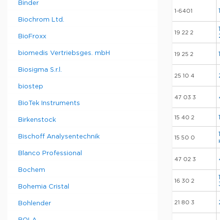
Binder
1-6401
Biochrom Ltd.
19 22 2
BioFroxx
biomedis Vertriebsges. mbH
19 25 2
Biosigma S.r.l.
25 10 4
biostep
47 03 3
BioTek Instruments
15 40 2
Birkenstock
Bischoff Analysentechnik
15 50 0
Blanco Professional
47 02 3
Bochem
16 30 2
Bohemia Cristal
21 80 3
Bohlender