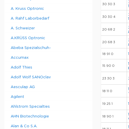
30 30 3
A. Kruss Optronic
30 30 4
A. Rahf Laborbedarf
A. Schweizer
20 68 2
A.KRÜSS Optronic
20 68 3
Abeba Spezialschuh-
18 91 0
Accumax
15 90 0
Adolf Thies
Adolf Wolf SANOclav
23 30 3
Aesculap AG
18 11 0
Agilent
19 25 1
Ahlstrom Specialties
AHN Biotechnologie
18 90 1
Alan & Co S.A.