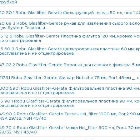
трубкой
20 50 1 Robu Glasfilter-Gerate Фильтрующий тигель 50 мл, пор.1 4
20 69 3 Robu Glasfilter-Gerate рукав для извлечения сырого воло
для System Tecator, и...
15 12 5 Robu Glasfilter-Gerate Пластина фильтра 120 мм, кромка P
не отцентрирована
15 60 9 Robu Glasfilter-Gerate Фильтровальная пластина 60 мм, к
расплавлена и не отцентрирована
47 02 2 Robu Glasfilter-Gerate Воронка для газового фильтра 5 мл
2175.1 Robu Glasfilter-Gerate Фильтр Nutsche 75 мл, Por.1 48 мм _, 
00015901 Robu Glasfilter-Gerate Фильтровальная пластина 90 мм, 
расплавлена и не отцентрирована
15 90 1 Robu Glasfilter-Gerate Фильтровальная пластина 90 мм, кро
расплавлена и не отцентрирована
49 90 2 Robu Glasfilter-Gerate Тигель Hei_filter 1000 мл, Por.2 90 
NSK 29/32, NSH 45/40
49 70 4 Robu Glasfilter-Gerate Чашка Hei_filter 500 мл, Por.4 70 м
29/32, NSH 45/40