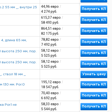
44,96
евро
/
р.2 55 мм _, внутри 25
Получить КП
4 274
руб.
615,37
евро
/
Получить КП
58 493
руб.
864,51
евро
/
Получить КП
82 175
руб.
78,82
евро
/
 4, длина 65 мм,
Получить КП
7 492
руб.
58,12
евро
/
B высота 250 мм, пор.
Получить КП
5 525
руб.
58,12
евро
/
B высота 250 мм, пор.
Получить КП
5 525
руб.
Узнать цену
_, ствол 18 мм _
195,12
евро
/
Получить КП
м 130 мм. Por.0
18 547
руб.
70,40
евро
/
Получить КП
6 692
руб.
58,33
евро
/
а Por.1 не
Получить КП
5 544
руб.