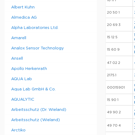
18 11 1
Albert Kuhn
20 50 1
Almedica AG
20 69 3
Alpha Laboratories Ltd.
15 12 5
Amarell
Analox Sensor Technology
15 60 9
Ansell
47 02 2
Apollo Herkenrath
2175.1
AQUA Lab
00015901
Aqua Lab GmbH & Co.
AQUALYTIC
15 90 1
Arbeitsschutz (Dr. Wieland)
49 90 2
Arbeitsschutz (Wieland)
49 70 4
Arctiko