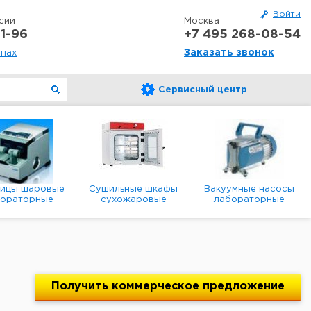
Войти
сии
Москва
1-96
+7 495 268-08-54
Заказать звонок
онах
Сервисный центр
ницы шаровые
Сушильные шкафы
Вакуумные насосы
бораторные
сухожаровые
лабораторные
анетарные
лабораторные
диафрагменные
мембранные
Получить
коммерческое
предложение