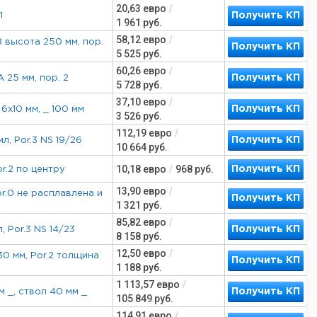
20,63
евро
/
Получить КП
1
1 961
руб.
58,12
евро
/
B высота 250 мм, пор.
Получить КП
5 525
руб.
60,26
евро
/
Получить КП
 25 мм, пор. 2
5 728
руб.
37,10
евро
/
Получить КП
6x10 мм, _ 100 мм
3 526
руб.
112,19
евро
/
Получить КП
л, Por.3 NS 19/26
10 664
руб.
10,18
евро
/
968
руб.
Получить КП
or.2 по центру
13,90
евро
/
or.0 не расплавлена и
Получить КП
1 321
руб.
85,82
евро
/
Получить КП
, Por.3 NS 14/23
8 158
руб.
12,50
евро
/
30 мм, Por.2 толщина
Получить КП
1 188
руб.
1 113,57
евро
/
Получить КП
м _, ствол 40 мм _
105 849
руб.
114,91
евро
/