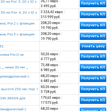
36,77
евро
/
0 мл Por. 3, 20 х 10 х
Получить КП
3 495
руб.
3 324,42
евро
/
0 мл Por. 4, 20 х 10 х
Получить КП
315 999
руб.
208,20
евро
/
кна, Por.2 с фланцем
Получить КП
19 790
руб.
208,20
евро
/
кна, Por.3 с фланцем
Получить КП
19 790
руб.
Узнать цену
/32
50,26
евро
/
ромка Por.0 не
Получить КП
4 777
руб.
73,48
евро
/
Получить КП
м _, ниже 30 мм _
6 985
руб.
68,20
евро
/
, цилиндрический с
Получить КП
6 483
руб.
60,26
евро
/
Получить КП
 высота 250 мм, пор. 1
5 728
руб.
179,63
евро
/
о DIN 38409 для
Получить КП
17 075
руб.
68,20
евро
/
цилиндрический с