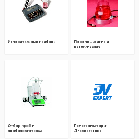
Измерительные приборы
Перемешивание и
встряхивание
Отбор проб и
Гомогенизаторы-
пробоподготовка
Диспергаторы