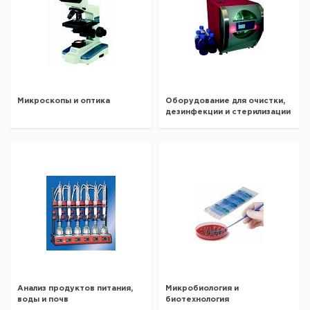
Микроскопы и оптика
Оборудование для очистки,
дезинфекции и стерилизации
Анализ продуктов питания,
Микробиология и
воды и почв
биотехнология