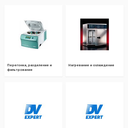
Перегонка, разделение и
Нагревание и охлаждение
фильтрование