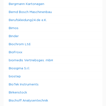
Bergmann Kartonagen
Bernd Bosch Maschinenbau
Berufskleidung24.de e.K.
Bimos
Binder
Biochrom Ltd.
BioFroxx
biomedis Vertriebsges. mbH
Biosigma S.r.l.
biostep
BioTek Instruments
Birkenstock
Bischoff Analysentechnik