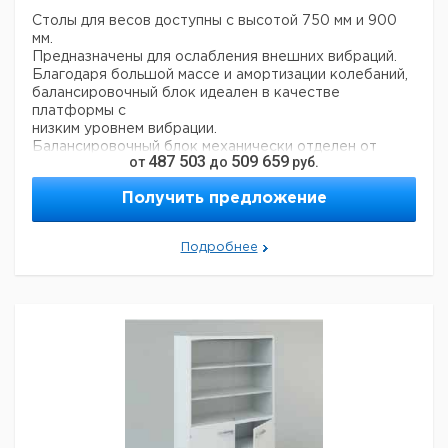
Столы для весов доступны с высотой 750 мм и 900
мм.
Предназначены для ослабления внешних вибраций.
Благодаря большой массе и амортизации колебаний,
балансировочный блок идеален в качестве
платформы с
низким уровнем вибрации.
Балансировочный блок механически отделен от
487 503
509 659
от
до
руб.
внешней рамы стола для весов, поэтому вибрации,
вызванные
Получить предложение
ударом по краю стола, не переносятся
непосредственно балансировочному блоку.
Подробнее
Цена
Цена
Кол-
Ширина
Высота
Глубина
Кат.
с
с
Срок
во в
мм.
мм.
мм.
номер
НДС,
НДС,
пост
упак.
евро
руб
900
750
600
1
4658921
900
900
600
1
4658922