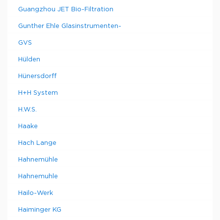
Guangzhou JET Bio-Filtration
Gunther Ehle Glasinstrumenten-
GVS
Hülden
Hünersdorff
H+H System
H.W.S.
Haake
Hach Lange
Hahnemühle
Hahnemuhle
Hailo-Werk
Haiminger KG