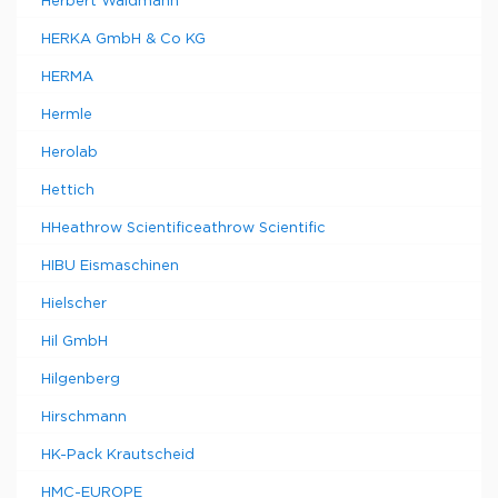
Herbert Waldmann
HERKA GmbH & Co KG
HERMA
Hermle
Herolab
Hettich
HHeathrow Scientificeathrow Scientific
HIBU Eismaschinen
Hielscher
Hil GmbH
Hilgenberg
Hirschmann
HK-Pack Krautscheid
HMC-EUROPE