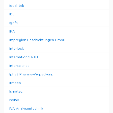
Ideal-tek
IDL
Igefa
IKA
Impreglon Beschichtungen GmbH
Interlock
International P.B.I.
interscience
IphaS Pharma-Verpackung
Irmeco
Ismatec
Isolab
IVA-Analysentechnik