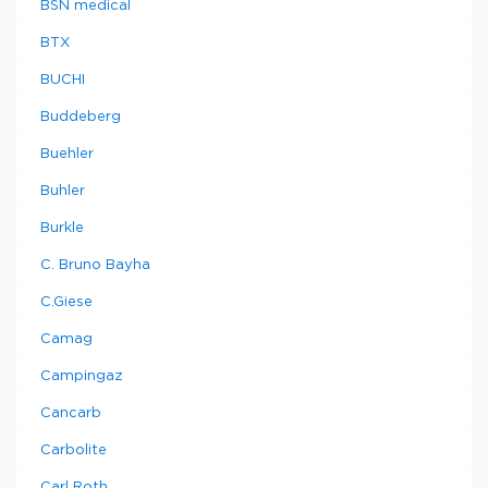
BSN medical
BTX
BUCHI
Buddeberg
Buehler
Buhler
Burkle
C. Bruno Bayha
C.Giese
Camag
Campingaz
Cancarb
Carbolite
Carl Roth