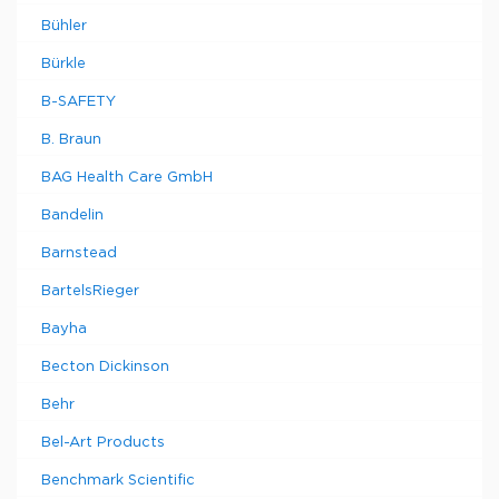
Bühler
Bürkle
B-SAFETY
B. Braun
BAG Health Care GmbH
Bandelin
Barnstead
BartelsRieger
Bayha
Becton Dickinson
Behr
Bel-Art Products
Benchmark Scientific