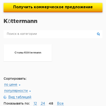
Получить
коммерческое
предложение
Köttermann
Столы Köttermann
Сортировать:
по цене
популярности
Вид таблицей
Показывать по:
48
12
24
Все