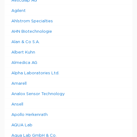
Aesculap AG
900 x
2 дверцы,
516 x
1
4658978
Agilent
запираемый
590
Ahlstrom Specialties
900 x
2 дверцы, 1
516 x
1
4658979
полка
AHN Biotechnologie
740
2 дверцы, 2
Alan & Co S.A.
900 x
ящика 150
516 x
1
4658980
мм,
Albert Kuhn
740
запираемый
Almedica AG
Alpha Laboratories Ltd.
Amarell
Analox Sensor Technology
Ansell
Apollo Herkenrath
AQUA Lab
Aqua Lab GmbH & Co.