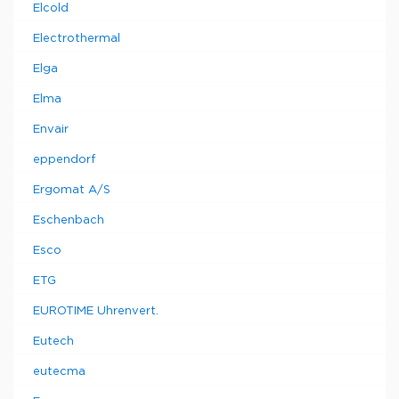
Elcold
Electrothermal
Elga
Elma
Envair
eppendorf
Ergomat A/S
Eschenbach
Esco
ETG
EUROTIME Uhrenvert.
Eutech
eutecma