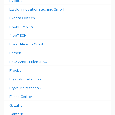
Evoqua
Ewald Innovationstechnik GmbH
Exacta Optech
FACKELMANN
filtraTECH
Franz Mensch GmbH
Fritsch
Fritz Arndt Frikmar KG
Froebel
Fryka-Kältetechnik
Fryka-Kaltetechnik
Funke Gerber
G. Lufft
Ganterie