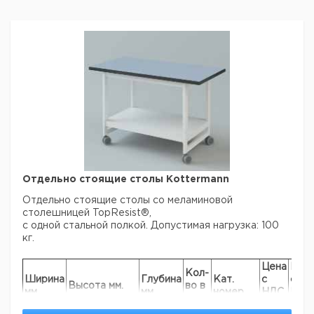
Отдельно стоящие столы Kottermann
Отдельно стоящие столы со меламиновой
столешницей TopResist®,
с одной стальной полкой. Допустимая нагрузка: 100
кг.
Цена
Цен
Кол-
Ширина
Глубина
Кат.
с
с
Высота мм.
во в
мм.
мм.
номер
НДС,
НДС
упак.
евро
руб