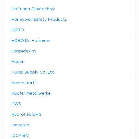
Hofmann Glastechnik
Honeywell Safety Products
HORO
HORO Dr. Hofmann
Hospidex nv
Huber
Huixia Supply Co.,Ltd.
Hunersdorff
Hupfer Metallwerke
HWS
Hydroflex OHG
Icecatch
IDCP B.V.