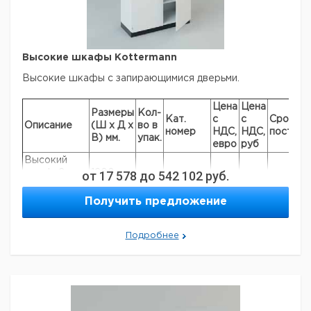
Высокие шкафы Kottermann
Высокие шкафы с запирающимися дверьми.
Цена
Цена
Размеры
Кол-
Кат.
с
с
Срок
Описание
(Ш х Д х
во в
номер
НДС,
НДС,
поставк
В) мм.
упак.
евро
руб
Высокий
шкаф, 2
от
1200 x
17 578
до
542 102
руб.
двери, 4
516 x
1
4658923
внутренних
1920
Получить предложение
ящика
Высокий
1200 x
Подробнее
шкаф, 2
516 x
1
4658924
двери, 3
1920
полки
Высокий
шкаф, 1
600 x
дверь л/п, 4
516 x
1
4658925