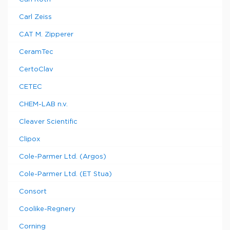
Carl Zeiss
CAT M. Zipperer
CeramTec
CertoClav
CETEC
CHEM-LAB n.v.
Cleaver Scientific
Clipox
Cole-Parmer Ltd. (Argos)
Cole-Parmer Ltd. (ET Stua)
Consort
Coolike-Regnery
Corning