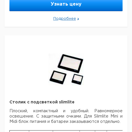
Столик с
Узнать цену
подсветкой
Kaiser
1
9584620
Подробнее
Fototechnik
hobbylite 1
Столик с подсветкой slimlite
Плоский, компактный и удобный. Равномерное
освешение. С защитными очками.
Для Slimlite Mini и
Midi блок питания и батареи заказываются отдельно.