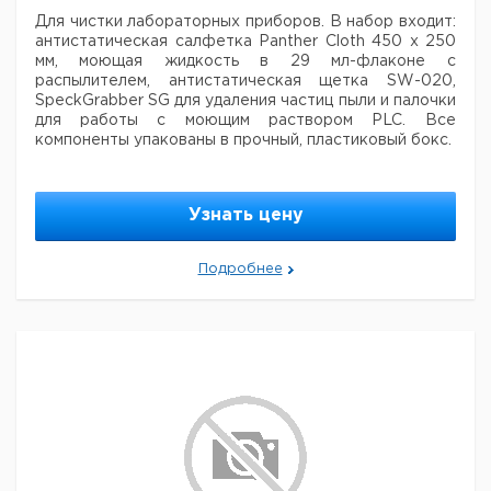
Для чистки лабораторных приборов.
В набор входит:
антистатическая салфетка Panther Cloth 450 x 250
мм, моющая
жидкость в 29 мл-флаконе с
распылителем, антистатическая щетка SW-020,
SpeckGrabber SG для удаления
частиц пыли и палочки
для работы с моющим раствором PLC.
Все
компоненты упакованы в прочный, пластиковый бокс.
Кол-
Цена с
Цена с
Кат.
Срок
Тип
во в
НДС,
НДС,
Узнать цену
номер
поставки
упак.
евро
руб
Набор для
чистки
1
9584626
Подробнее
LOK