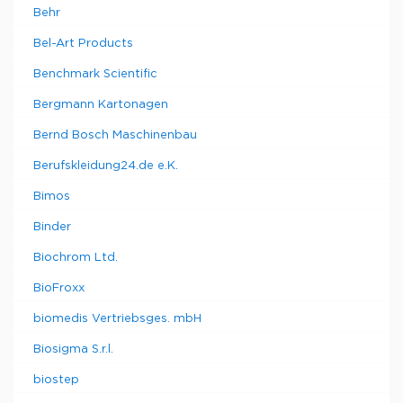
Behr
Bel-Art Products
Benchmark Scientific
Bergmann Kartonagen
Bernd Bosch Maschinenbau
Berufskleidung24.de e.K.
Bimos
Binder
Biochrom Ltd.
BioFroxx
biomedis Vertriebsges. mbH
Biosigma S.r.l.
biostep