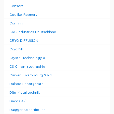
Consort
Coolike-Regnery
Corning
CRC Industries Deutschland
CRYO DIFFUSION
CryoMill
Crystal Technology &
CS Chromatographie
Curver Luxembourg S.a.r.l.
Dülabo Laborgeräte
Dürr Metalltechnik
Dacos A/S
Daigger Scientific, Inc.