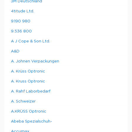
3M Deutschland
4titude Ltd.
9.190 980
9.536 800
A J Cope & Son Ltd.
A&D
A. Johnen Verpackungen
A. Krüss Optronic
A. Kruss Optronic
A. Rahf Laborbedarf
A. Schweizer
A.KRÜSS Optronic
Abeba Spezialschuh-
Accumax