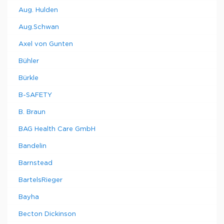
Aug. Hulden
Aug.Schwan
Axel von Gunten
Bühler
Bürkle
B-SAFETY
B. Braun
BAG Health Care GmbH
Bandelin
Barnstead
BartelsRieger
Bayha
Becton Dickinson