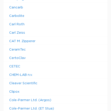
Cancarb
Carbolite
Carl Roth
Carl Zeiss
CAT M. Zipperer
CeramTec
CertoClav
CETEC
CHEM-LAB n.v.
Cleaver Scientific
Clipox
Cole-Parmer Ltd. (Argos)
Cole-Parmer Ltd. (ET Stua)