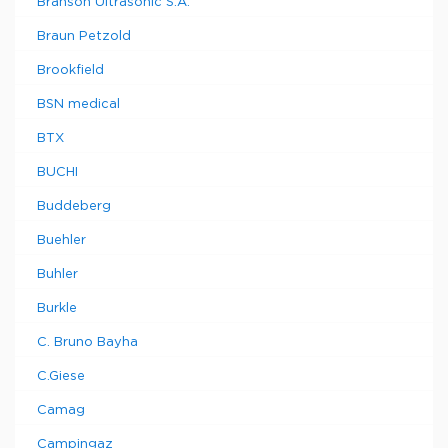
Branson Ultrasonic S.A.
Braun Petzold
Brookfield
BSN medical
BTX
BUCHI
Buddeberg
Buehler
Buhler
Burkle
C. Bruno Bayha
C.Giese
Camag
Campingaz