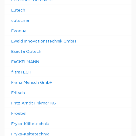
EUROTIME Uhrenvert.
Eutech
eutecma
Evoqua
Ewald Innovationstechnik GmbH
Exacta Optech
FACKELMANN
filtraTECH
Franz Mensch GmbH
Fritsch
Fritz Arndt Frikmar KG
Froebel
Fryka-Kältetechnik
Fryka-Kaltetechnik