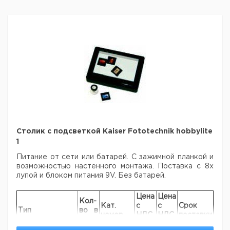
Столик с подсветкой Kaiser Fototechnik hobbylite
1
Питание от сети или батарей. С зажимной планкой и
возможностью настенного монтажа. Поставка с 8х
лупой и блоком питания 9V. Без батарей.
Цена
Цена
Кол-
Кат.
с
с
Срок
Тип
во в
номер
НДС,
НДС,
поставки
упак.
евро
руб