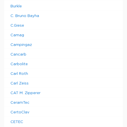
Burkle
C. Bruno Bayha
C.Giese
Camag
Campingaz
Cancarb
Carbolite
Carl Roth
Carl Zeiss
CAT M. Zipperer
CeramTec
CertoClav
CETEC