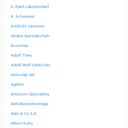
A. Rahf Laborbedarf
A. Schweizer
A.KRÜSS Optronic
Abeba Spezialschuh-
Accumax
Adolf Thies
Adolf Wolf SANOclav
Aesculap AG
Agilent
Ahlstrom Specialties
AHN Biotechnologie
Alan & Co S.A.
Albert Kuhn