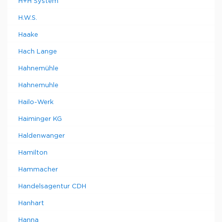
H+H System
H.W.S.
Haake
Hach Lange
Hahnemühle
Hahnemuhle
Hailo-Werk
Haiminger KG
Haldenwanger
Hamilton
Hammacher
Handelsagentur CDH
Hanhart
Hanna