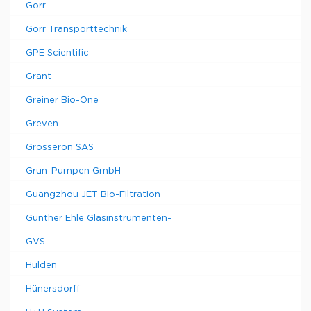
Gorr
Gorr Transporttechnik
GPE Scientific
Grant
Greiner Bio-One
Greven
Grosseron SAS
Grun-Pumpen GmbH
Guangzhou JET Bio-Filtration
Gunther Ehle Glasinstrumenten-
GVS
Hülden
Hünersdorff