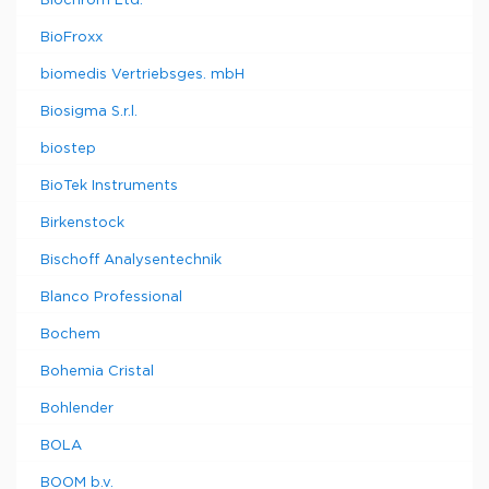
Biochrom Ltd.
BioFroxx
biomedis Vertriebsges. mbH
Biosigma S.r.l.
biostep
BioTek Instruments
Birkenstock
Bischoff Analysentechnik
Blanco Professional
Bochem
Bohemia Cristal
Bohlender
BOLA
BOOM b.v.