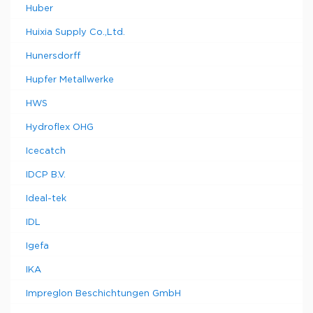
Huber
Huixia Supply Co.,Ltd.
Hunersdorff
Hupfer Metallwerke
HWS
Hydroflex OHG
Icecatch
IDCP B.V.
Ideal-tek
IDL
Igefa
IKA
Impreglon Beschichtungen GmbH