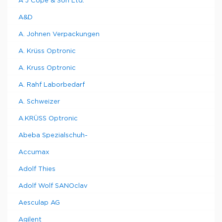
A J Cope & Son Ltd.
A&D
A. Johnen Verpackungen
A. Krüss Optronic
A. Kruss Optronic
A. Rahf Laborbedarf
A. Schweizer
A.KRÜSS Optronic
Abeba Spezialschuh-
Accumax
Adolf Thies
Adolf Wolf SANOclav
Aesculap AG
Agilent