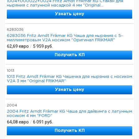
1004+000022+0024 Fritz Arndt Frikmar KG Стакан для
ныряния с латунной насадкой 4 мм "Original...
Узнать цену
6283036
6283036 Fritz Arndt Frikmar KG Чаша для ныряния с 5-
миллиметровым V2A носиком "Оригинал FRIKMAR"
62,69
евро
/
5 959
руб.
Получить КП
1013
1013 Fritz Arndt Frikmar KG Чашечка для ныряния с носиком
V2A 3 мм "Original FRIKMAR"
Узнать цену
2004
2004 Fritz Arndt Frikmar KG Чаша для дайвинга с латунным
носиком 4 мм "FORD"
64,08
евро
/
6 091
руб.
Получить КП