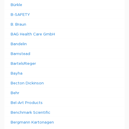
Bürkle
B-SAFETY
B. Braun
BAG Health Care GmbH
Bandelin
Barnstead
BartelsRieger
Bayha
Becton Dickinson
Behr
Bel-Art Products
Benchmark Scientific
Bergmann Kartonagen