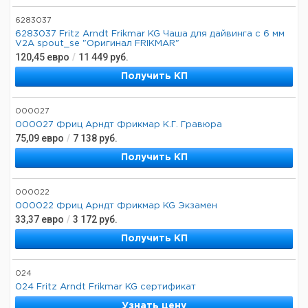
6283037
6283037 Fritz Arndt Frikmar KG Чаша для дайвинга с 6 мм
V2A spout_se "Оригинал FRIKMAR"
120,45
евро
/
11 449
руб.
Получить КП
000027
000027 Фриц Арндт Фрикмар К.Г. Гравюра
75,09
евро
/
7 138
руб.
Получить КП
000022
000022 Фриц Арндт Фрикмар KG Экзамен
33,37
евро
/
3 172
руб.
Получить КП
024
024 Fritz Arndt Frikmar KG сертификат
Узнать цену