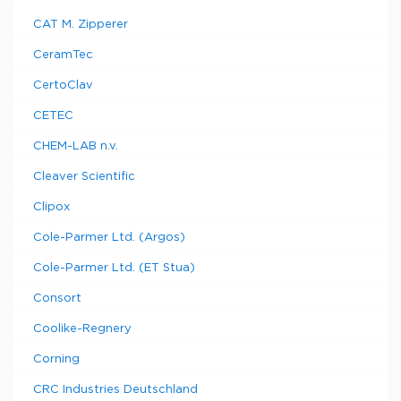
CAT M. Zipperer
CeramTec
CertoClav
CETEC
CHEM-LAB n.v.
Cleaver Scientific
Clipox
Cole-Parmer Ltd. (Argos)
Cole-Parmer Ltd. (ET Stua)
Consort
Coolike-Regnery
Corning
CRC Industries Deutschland