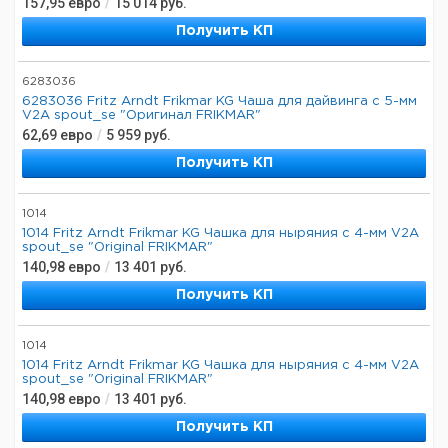
157,95
евро
/
15 014
руб.
Получить КП
6283036
6283036 Fritz Arndt Frikmar KG Чаша для дайвинга с 5-мм
V2A spout_se "Оригинал FRIKMAR"
62,69
евро
/
5 959
руб.
Получить КП
1014
1014 Fritz Arndt Frikmar KG Чашка для ныряния с 4-мм V2A
spout_se "Original FRIKMAR"
140,98
евро
/
13 401
руб.
Получить КП
1014
1014 Fritz Arndt Frikmar KG Чашка для ныряния с 4-мм V2A
spout_se "Original FRIKMAR"
140,98
евро
/
13 401
руб.
Получить КП