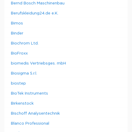
Bernd Bosch Maschinenbau
Berufskleidung24.de e.K.
Bimos
Binder
Biochrom Ltd.
BioFroxx
biomedis Vertriebsges. mbH
Biosigma S.r.l.
biostep
BioTek Instruments
Birkenstock
Bischoff Analysentechnik
Blanco Professional