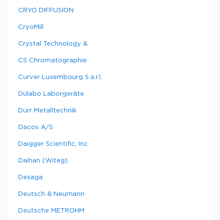
CRYO DIFFUSION
CryoMill
Crystal Technology &
CS Chromatographie
Curver Luxembourg S.a.r.l.
Dülabo Laborgeräte
Dürr Metalltechnik
Dacos A/S
Daigger Scientific, Inc.
Daihan (Witeg)
Desaga
Deutsch & Neumann
Deutsche METROHM