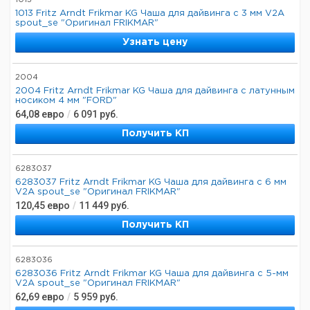
1013
1013 Fritz Arndt Frikmar KG Чаша для дайвинга с 3 мм V2A
spout_se "Оригинал FRIKMAR"
Узнать цену
2004
2004 Fritz Arndt Frikmar KG Чаша для дайвинга с латунным
носиком 4 мм "FORD"
64,08
евро
/
6 091
руб.
Получить КП
6283037
6283037 Fritz Arndt Frikmar KG Чаша для дайвинга с 6 мм
V2A spout_se "Оригинал FRIKMAR"
120,45
евро
/
11 449
руб.
Получить КП
6283036
6283036 Fritz Arndt Frikmar KG Чаша для дайвинга с 5-мм
V2A spout_se "Оригинал FRIKMAR"
62,69
евро
/
5 959
руб.