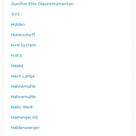
Gunther Ehle Glasinstrumenten-
GVS
Hülden
Hünersdorff
H+H System
H.W.S.
Haake
Hach Lange
Hahnemühle
Hahnemuhle
Hailo-Werk
Haiminger KG
Haldenwanger