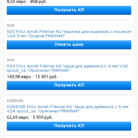
8,50
евро
/
808
руб.
Получить КП
1013
1013 Fritz Arndt Frikmar KG Чашечка для ныряния с носиком
V2A 3 мм "Original FRIKMAR"
Узнать цену
1014
1014 Fritz Arndt Frikmar KG Чаша для дайвинга с 4-мм V2A
spout_se "Оригинал FRIKMAR"
140,98
евро
/
13 401
руб.
Получить КП
6283036
6283036 Fritz Arndt Frikmar KG Чаша для дайвинга с 5-мм
V2A spout_se "Оригинал FRIKMAR"
62,69
евро
/
5 959
руб.
Получить КП