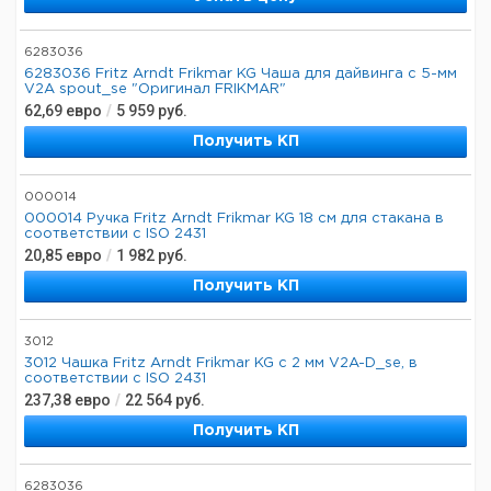
6283036
6283036 Fritz Arndt Frikmar KG Чаша для дайвинга с 5-мм
V2A spout_se "Оригинал FRIKMAR"
62,69
евро
/
5 959
руб.
Получить КП
000014
000014 Ручка Fritz Arndt Frikmar KG 18 см для стакана в
соответствии с ISO 2431
20,85
евро
/
1 982
руб.
Получить КП
3012
3012 Чашка Fritz Arndt Frikmar KG с 2 мм V2A-D_se, в
соответствии с ISO 2431
237,38
евро
/
22 564
руб.
Получить КП
6283036