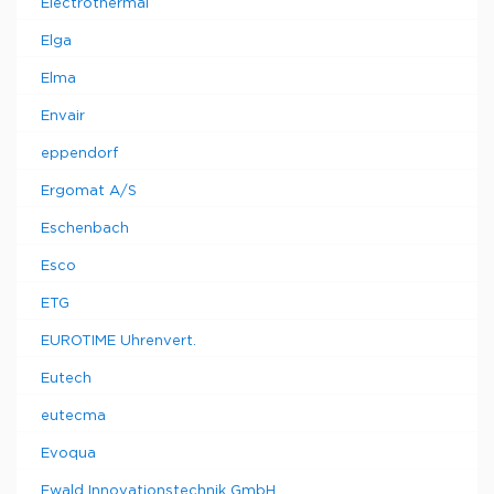
Electrothermal
Elga
Elma
Envair
eppendorf
Ergomat A/S
Eschenbach
Esco
ETG
EUROTIME Uhrenvert.
Eutech
eutecma
Evoqua
Ewald Innovationstechnik GmbH