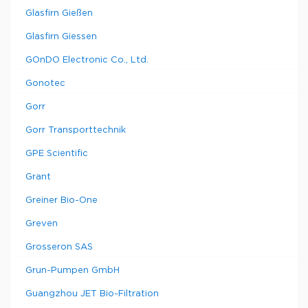
Glasfirn Gießen
Glasfirn Giessen
GOnDO Electronic Co., Ltd.
Gonotec
Gorr
Gorr Transporttechnik
GPE Scientific
Grant
Greiner Bio-One
Greven
Grosseron SAS
Grun-Pumpen GmbH
Guangzhou JET Bio-Filtration