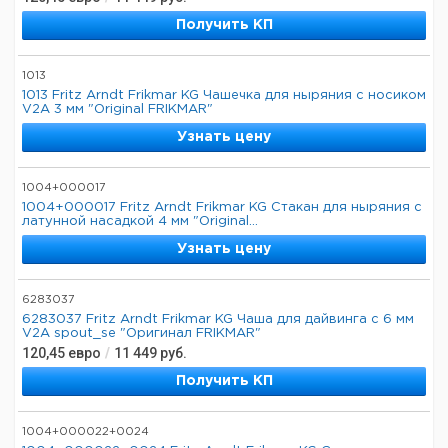
Получить КП
1013
1013 Fritz Arndt Frikmar KG Чашечка для ныряния с носиком
V2A 3 мм "Original FRIKMAR"
Узнать цену
1004+000017
1004+000017 Fritz Arndt Frikmar KG Стакан для ныряния с
латунной насадкой 4 мм "Original...
Узнать цену
6283037
6283037 Fritz Arndt Frikmar KG Чаша для дайвинга с 6 мм
V2A spout_se "Оригинал FRIKMAR"
120,45
евро
/
11 449
руб.
Получить КП
1004+000022+0024