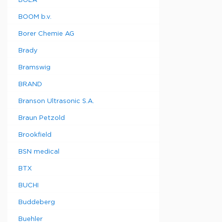
BOLA
BOOM b.v.
Borer Chemie AG
Brady
Bramswig
BRAND
Branson Ultrasonic S.A.
Braun Petzold
Brookfield
BSN medical
BTX
BUCHI
Buddeberg
Buehler