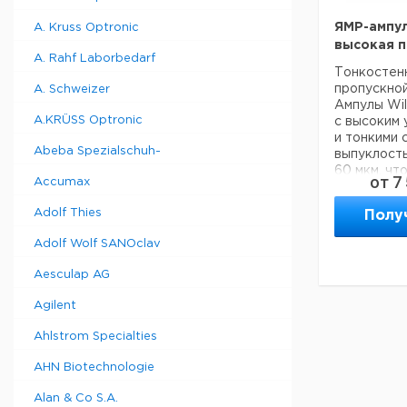
ЯМР-ампул
A. Kruss Optronic
высокая п
A. Rahf Laborbedarf
Тонкостен
пропускно
A. Schweizer
Ампулы Wi
A.KRÜSS Optronic
с высоким
и тонкими
Abeba Spezialschuh-
выпуклост
60 мкм, чт
от
7
Accumax
соотношен
для малых 
Adolf Thies
Полу
Предназна
использова
Adolf Wolf SANOclav
полевых Я
до 100 МГц
Aesculap AG
Внешний ди
Внутренний
Agilent
Толщина ст
Ahlstrom Specialties
AHN Biotechnologie
Тип
Alan & Co S.A.