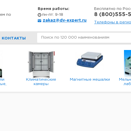
Время работы:
Бесплатно по Рос
8 (800)555-5
ем по
пн-пт: 9-18
zakaz@dv-expert.ru
Телефоны в реги
КОНТАКТЫ
ли
Климатические
Магнитные мешалки
Мель
ые,
камеры
ла
е,
пл
ые