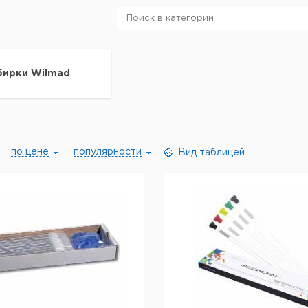
бирки Wilmad
по цене
популярности
Вид таблицей