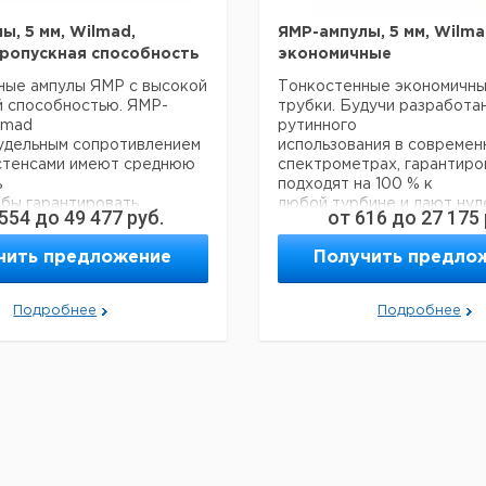
ы, 5 мм, Wilmad,
ЯМР-ампулы, 5 мм, Wilma
ропускная способность
экономичные
ные ампулы ЯМР с высокой
Тонкостенные экономичн
й способностью. ЯМР-
трубки. Будучи разработа
lmad
рутинного
 удельным сопротивлением
использования в совреме
 стенсами имеют среднюю
спектрометрах, гарантиро
ь
подходят на 100 % к
обы гарантировать
любой турбине и дают ну
 554
до
49 477
руб.
от
616
до
27 175
ие сигнал/шум в спектре
фон. Для экспериментов с
молекул (M < 250).
небольшими органическим
чить предложение
Получить предло
чены для повседневного
молекулами (M ~ 500)
ния в большинстве
при температуре окружа
МР-спектрометров от 60
среды.
Подробнее
Подробнее
.
Внешний диаметр: 4,947 ±0
аметр: 4,947 ±0,019 мм
Внутренний диаметр: 4,1 м
 диаметр: 4,1 мм
Толщина стенок: 0,43 мм
енок: 0,43 мм
Длинна
Равностенно
Цена
Тип
Кол-
Длинна
Равностенность
Выпуклость
мм.
Кат.
мкм.
с
во в
мм.
мкм.
мкм.
номер
НДС,
упак.
евро