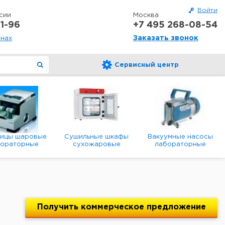
Войти
сии
Москва
1-96
+7 495 268-08-54
Заказать звонок
онах
Сервисный центр
ницы шаровые
Сушильные шкафы
Вакуумные насосы
бораторные
сухожаровые
лабораторные
анетарные
лабораторные
диафрагменные
мембранные
Получить
коммерческое
предложение