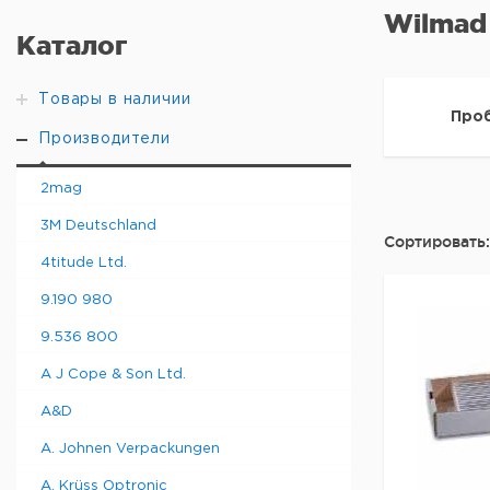
Wilmad
Каталог
Товары в наличии
Про
Производители
2mag
3M Deutschland
Сортировать:
4titude Ltd.
9.190 980
9.536 800
A J Cope & Son Ltd.
A&D
A. Johnen Verpackungen
A. Krüss Optronic