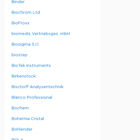
Binder
Biochrom Ltd.
BioFroxx
biomedis Vertriebsges. mbH
Biosigma S.r.l.
biostep
BioTek Instruments
Birkenstock
Bischoff Analysentechnik
Blanco Professional
Bochem
Bohemia Cristal
Bohlender