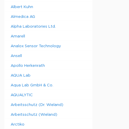
Ампулы ЯМ
Albert Kuhn
высокой
пропускно
Almedica AG
способно
Alpha Laboratories Ltd.
Ампулы ЯМ
высокой
Amarell
пропускно
способно
Analox Sensor Technology
Ампулы ЯМ
высокой
Ansell
пропускно
способно
Apollo Herkenrath
Ампулы ЯМ
AQUA Lab
высокой
пропускно
Aqua Lab GmbH & Co.
способно
AQUALYTIC
Arbeitsschutz (Dr. Wieland)
Arbeitsschutz (Wieland)
Arctiko