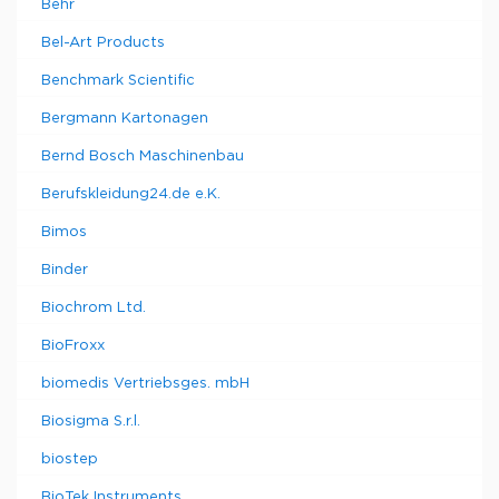
Behr
Bel-Art Products
Benchmark Scientific
Bergmann Kartonagen
Bernd Bosch Maschinenbau
Berufskleidung24.de e.K.
Bimos
Binder
Biochrom Ltd.
BioFroxx
biomedis Vertriebsges. mbH
Biosigma S.r.l.
biostep
BioTek Instruments