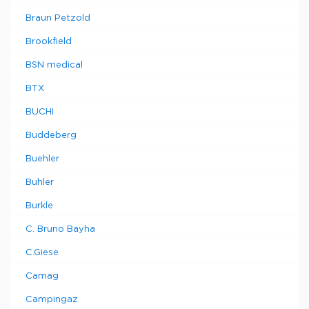
Braun Petzold
Brookfield
BSN medical
BTX
BUCHI
Buddeberg
Buehler
Buhler
Burkle
C. Bruno Bayha
C.Giese
Camag
Campingaz