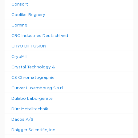
Consort
Coolike-Regnery
Corning
CRC Industries Deutschland
CRYO DIFFUSION
CryoMill
Crystal Technology &
CS Chromatographie
Curver Luxembourg S.a.r.l.
Dülabo Laborgeräte
Dürr Metalltechnik
Dacos A/S
Daigger Scientific, Inc.