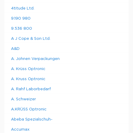
4titude Ltd.
9.190 980
9.536 800
A J Cope & Son Ltd.
A&D
A. Johnen Verpackungen
A. Krüss Optronic
A. Kruss Optronic
A. Rahf Laborbedarf
A. Schweizer
A.KRÜSS Optronic
Abeba Spezialschuh-
Accumax