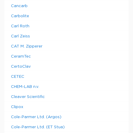
Cancarb
Carbolite
Carl Roth
Carl Zeiss
CAT M. Zipperer
CeramTec
CertoClav
CETEC
CHEM-LAB n.v.
Cleaver Scientific
Clipox
Cole-Parmer Ltd. (Argos)
Cole-Parmer Ltd. (ET Stua)