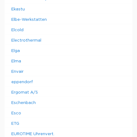
Ekastu
Elbe-Werkstatten
Elcold
Electrothermal
Elga
Elma
Envair
eppendorf
Ergomat A/S
Eschenbach
Esco
ETG
EUROTIME Uhrenvert.