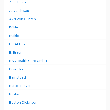
Aug. Hulden
Aug.Schwan
Axel von Gunten
Bühler
Bürkle
B-SAFETY
B. Braun
BAG Health Care GmbH
Bandelin
Barnstead
BartelsRieger
Bayha
Becton Dickinson