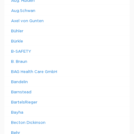
Aug. Hulden
Aug.Schwan
Axel von Gunten
Bühler
Bürkle
B-SAFETY
B. Braun
BAG Health Care GmbH
Bandelin
Barnstead
BartelsRieger
Bayha
Becton Dickinson
Behr