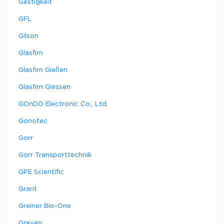
Gestigkeit
GFL
Gilson
Glasfirn
Glasfirn Gießen
Glasfirn Giessen
GOnDO Electronic Co., Ltd.
Gonotec
Gorr
Gorr Transporttechnik
GPE Scientific
Grant
Greiner Bio-One
Greven