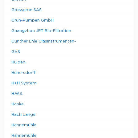
Grosseron SAS
Grun-Pumpen GmbH
Guangzhou JET Bio-Filtration
Gunther Ehle Glasinstrumenten-
GVS
Hülden
Hünersdorff
H+H System
H.W.S.
Haake
Hach Lange
Hahnemühle
Hahnemuhle