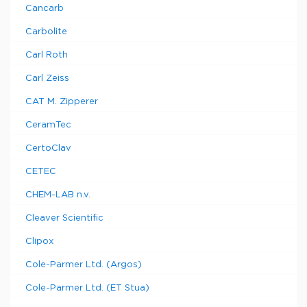
Cancarb
Carbolite
Carl Roth
Carl Zeiss
CAT M. Zipperer
CeramTec
CertoClav
CETEC
CHEM-LAB n.v.
Cleaver Scientific
Clipox
Cole-Parmer Ltd. (Argos)
Cole-Parmer Ltd. (ET Stua)