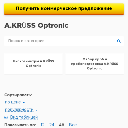
Получить
коммерческое
предложение
A.KRÜSS Optronic
Отбор проб и
Вискозиметры A.KRÜSS
пробоподготовка A.KRÜSS
Optronic
Optronic
Сортировать:
по цене
популярности
Вид таблицей
Показывать по:
48
12
24
Все