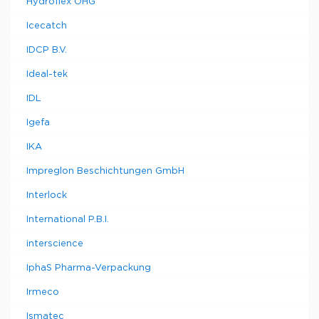
Hydroflex OHG
Icecatch
IDCP B.V.
Ideal-tek
IDL
Igefa
IKA
Impreglon Beschichtungen GmbH
Interlock
International P.B.I.
interscience
IphaS Pharma-Verpackung
Irmeco
Ismatec