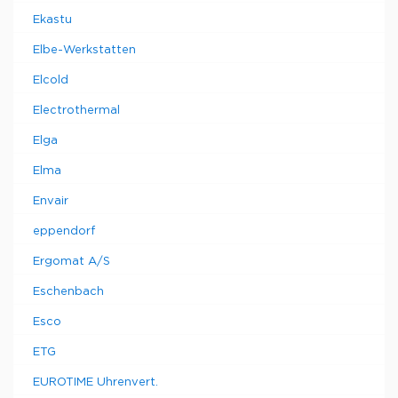
Ekastu
Elbe-Werkstatten
Elcold
Electrothermal
Elga
Elma
Envair
eppendorf
Ergomat A/S
Eschenbach
Esco
ETG
EUROTIME Uhrenvert.