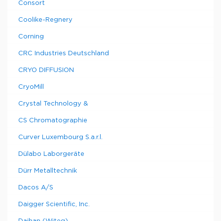
Consort
Coolike-Regnery
Corning
CRC Industries Deutschland
CRYO DIFFUSION
CryoMill
Crystal Technology &
CS Chromatographie
Curver Luxembourg S.a.r.l.
Dülabo Laborgeräte
Dürr Metalltechnik
Dacos A/S
Daigger Scientific, Inc.