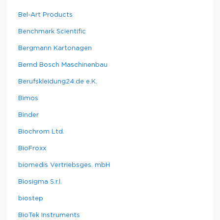
Bel-Art Products
Benchmark Scientific
Bergmann Kartonagen
Bernd Bosch Maschinenbau
Berufskleidung24.de e.K.
Bimos
Binder
Biochrom Ltd.
BioFroxx
biomedis Vertriebsges. mbH
Biosigma S.r.l.
biostep
BioTek Instruments