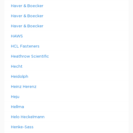
Haver & Boecker
Haver & Boecker
Haver & Boecker
HAWS
HCL Fasteners
Heathrow Scientific
Hecht
Heidolph
Heinz Herenz
Heju
Hellma
Helo Heckelmann
Henke-Sass