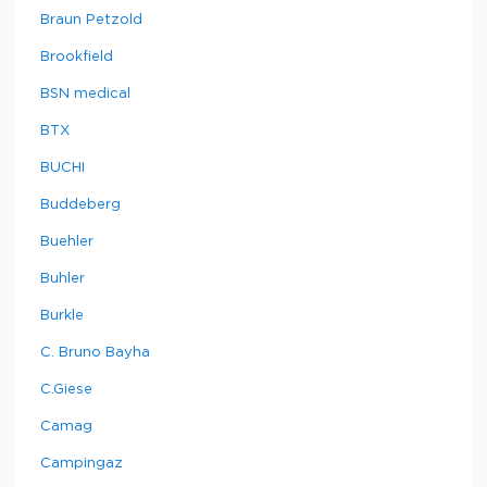
Braun Petzold
Brookfield
BSN medical
BTX
BUCHI
Buddeberg
Buehler
Buhler
Burkle
C. Bruno Bayha
C.Giese
Camag
Campingaz