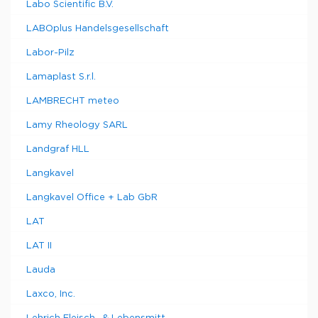
Labo Scientific B.V.
LABOplus Handelsgesellschaft
Labor-Pilz
Lamaplast S.r.l.
LAMBRECHT meteo
Lamy Rheology SARL
Landgraf HLL
Langkavel
Langkavel Office + Lab GbR
LAT
LAT II
Lauda
Laxco, Inc.