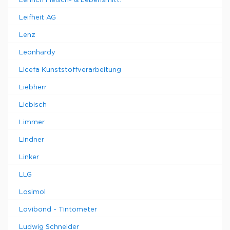
Lehrich Fleisch- & Lebensmitt.
Leifheit AG
Lenz
Leonhardy
Licefa Kunststoffverarbeitung
Liebherr
Liebisch
Limmer
Lindner
Linker
LLG
Losimol
Lovibond - Tintometer
Ludwig Schneider