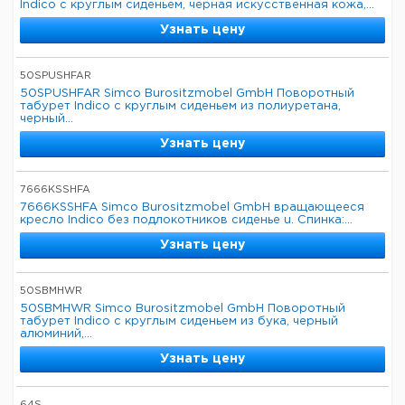
Indico с круглым сиденьем, черная искусственная кожа,...
Узнать цену
50SPUSHFAR
50SPUSHFAR Simco Burositzmobel GmbH Поворотный
табурет Indico с круглым сиденьем из полиуретана,
черный...
Узнать цену
7666KSSHFA
7666KSSHFA Simco Burositzmobel GmbH вращающееся
кресло Indico без подлокотников сиденье u. Спинка:...
Узнать цену
50SBMHWR
50SBMHWR Simco Burositzmobel GmbH Поворотный
табурет Indico с круглым сиденьем из бука, черный
алюминий,...
Узнать цену