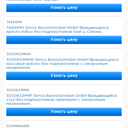
Узнать цену
7444SMH
7444SMH Simco Burositzmobel GmbH Вращающееся
кресло Indico без подлокотников Seat u. Спинка:...
Узнать цену
3000KS3MHW
3000KS3MHW Simco Burositzmobel GmbH Вращающееся
кассовое кресло без подлокотников с синхронным
механизмом,...
Узнать цену
3000KS3MHF
3000KS3MHF Simco Burositzmobel GmbH Вращающийся
стул без подлокотников наличными с синхронным
механизмом,...
Узнать цену
50S1MHRAWR