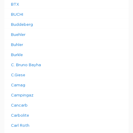
BTX
BUCHI
Buddeberg
Buehler
Buhler
Burkle
C. Bruno Bayha
C.Giese
Camag
Campingaz
Cancarb
Carbolite
Carl Roth