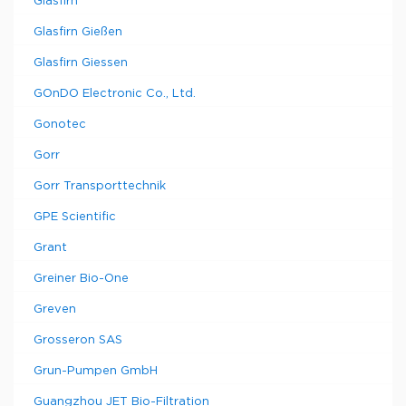
Glasfirn
Glasfirn Gießen
Glasfirn Giessen
GOnDO Electronic Co., Ltd.
Gonotec
Gorr
Gorr Transporttechnik
GPE Scientific
Grant
Greiner Bio-One
Greven
Grosseron SAS
Grun-Pumpen GmbH
Guangzhou JET Bio-Filtration