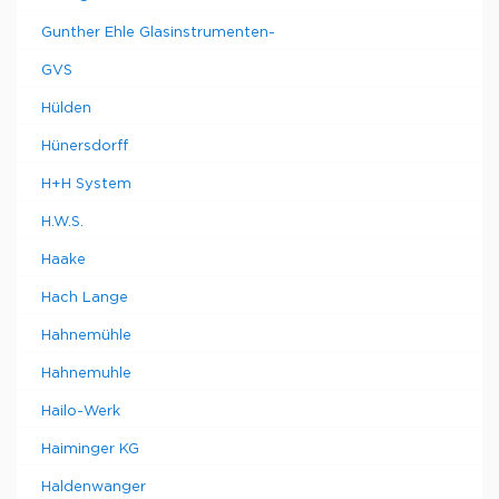
Gunther Ehle Glasinstrumenten-
GVS
Hülden
Hünersdorff
H+H System
H.W.S.
Haake
Hach Lange
Hahnemühle
Hahnemuhle
Hailo-Werk
Haiminger KG
Haldenwanger