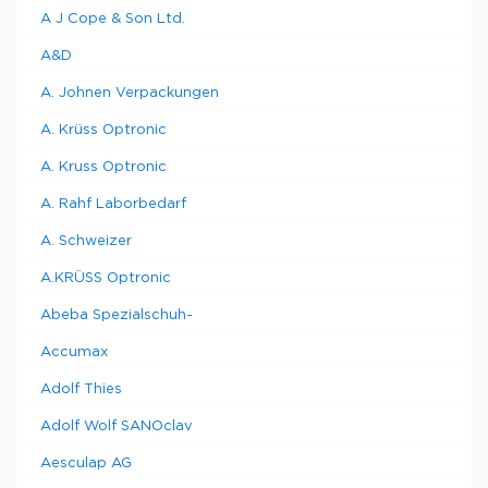
A J Cope & Son Ltd.
A&D
A. Johnen Verpackungen
A. Krüss Optronic
A. Kruss Optronic
A. Rahf Laborbedarf
A. Schweizer
A.KRÜSS Optronic
Abeba Spezialschuh-
Accumax
Adolf Thies
Adolf Wolf SANOclav
Aesculap AG