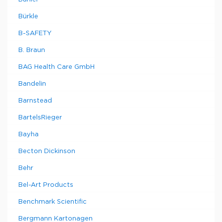
Bürkle
B-SAFETY
B. Braun
BAG Health Care GmbH
Bandelin
Barnstead
BartelsRieger
Bayha
Becton Dickinson
Behr
Bel-Art Products
Benchmark Scientific
Bergmann Kartonagen