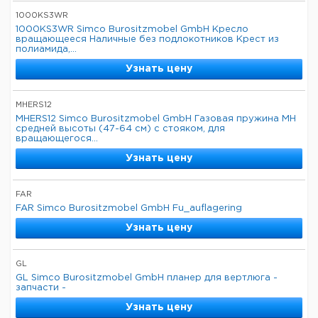
1000KS3WR
1000KS3WR Simco Burositzmobel GmbH Кресло
вращающееся Наличные без подлокотников Крест из
полиамида,...
Узнать цену
MHERS12
MHERS12 Simco Burositzmobel GmbH Газовая пружина MH
средней высоты (47-64 см) с стояком, для
вращающегося...
Узнать цену
FAR
FAR Simco Burositzmobel GmbH Fu_auflagering
Узнать цену
GL
GL Simco Burositzmobel GmbH планер для вертлюга -
запчасти -
Узнать цену