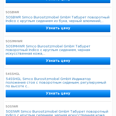
50SBWR
50SBWR Simco Burositzmobel GmbH Табурет поворотный
Indico с круглым сидением из бука, черный алюминий,...
Узнать цену
50S1MHWR
50S1MHWR Simco Burositzmobel GmbH Табурет
поворотный Indico с круглым сидением, черная
искусственная кожа,...
Узнать цену
54SSHGL
54SSHGL Simco Burositzmobel GmbH Индикатор
положения стоя с поворотным сиденьем, регулируемый
по высоте с...
Узнать цену
50S1WR
50S1WR Simco Burositzmobel GmbH Табурет поворотный
Indico с круглым сидением, черная искусственная кожа,...