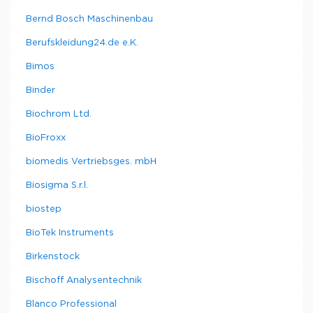
Bernd Bosch Maschinenbau
Berufskleidung24.de e.K.
Bimos
Binder
Biochrom Ltd.
BioFroxx
biomedis Vertriebsges. mbH
Biosigma S.r.l.
biostep
BioTek Instruments
Birkenstock
Bischoff Analysentechnik
Blanco Professional