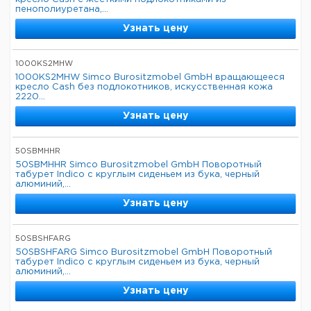
пенополиуретана,...
Узнать цену
1000KS2MHW
1000KS2MHW Simco Burositzmobel GmbH вращающееся
кресло Cash без подлокотников, искусственная кожа
2220...
Узнать цену
50SBMHHR
50SBMHHR Simco Burositzmobel GmbH Поворотный
табурет Indico с круглым сиденьем из бука, черный
алюминий,...
Узнать цену
50SBSHFARG
50SBSHFARG Simco Burositzmobel GmbH Поворотный
табурет Indico с круглым сиденьем из бука, черный
алюминий,...
Узнать цену