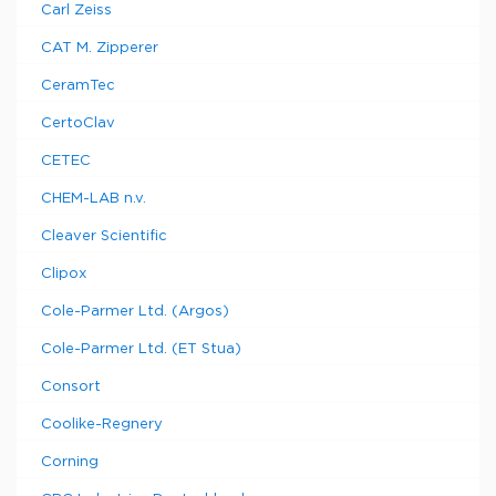
Carl Zeiss
CAT M. Zipperer
CeramTec
CertoClav
CETEC
CHEM-LAB n.v.
Cleaver Scientific
Clipox
Cole-Parmer Ltd. (Argos)
Cole-Parmer Ltd. (ET Stua)
Consort
Coolike-Regnery
Corning