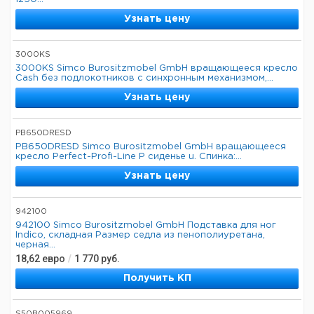
Узнать цену
3000KS
3000KS Simco Burositzmobel GmbH вращающееся кресло
Cash без подлокотников с синхронным механизмом,...
Узнать цену
PB650DRESD
PB650DRESD Simco Burositzmobel GmbH вращающееся
кресло Perfect-Profi-Line P сиденье u. Спинка:...
Узнать цену
942100
942100 Simco Burositzmobel GmbH Подставка для ног
Indico, складная Размер седла из пенополиуретана,
черная...
18,62
евро
/
1 770
руб.
Получить КП