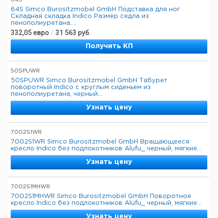
64S
64S Simco Burositzmobel GmbH Подставка для ног
Складная складка Indico Размер седла из
пенополиуретана,...
332,05
евро
/
31 563
руб.
Получить КП
50SPUWR
50SPUWR Simco Burositzmobel GmbH Табурет
поворотный Indico с круглым сиденьем из
пенополиуретана, черный...
Узнать цену
7002S1WR
7002S1WR Simco Burositzmobel GmbH Вращающееся
кресло Indico без подлокотников Alufu_ черный, мягкие...
Узнать цену
7002S1MHWR
7002S1MHWR Simco Burositzmobel GmbH Поворотное
кресло Indico без подлокотников Alufu_ черный, мягкие...
Узнать цену