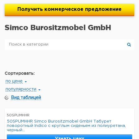
Получить
коммерческое
предложение
Simco Burositzmobel GmbH
Сортировать:
по цене
популярности
Вид таблицей
50SPUMHHR
50SPUMHHR Simco Burositzmobel GmbH Табурет
поворотный Indico с круглым сиденьем из полиуретана,
черный...
Узнать цену