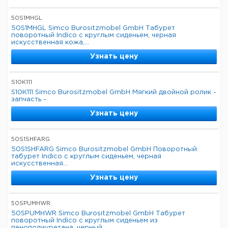
50S1MHGL
50S1MHGL Simco Burositzmobel GmbH Табурет
поворотный Indico с круглым сиденьем, черная
искусственная кожа,...
Узнать цену
S10K111
S10K111 Simco Burositzmobel GmbH Мягкий двойной ролик -
запчасть -
Узнать цену
50S1SHFARG
50S1SHFARG Simco Burositzmobel GmbH Поворотный
табурет Indico с круглым сиденьем, черная
искусственная...
Узнать цену
50SPUMHWR
50SPUMHWR Simco Burositzmobel GmbH Табурет
поворотный Indico с круглым сиденьем из
пенополиуретана, черный...