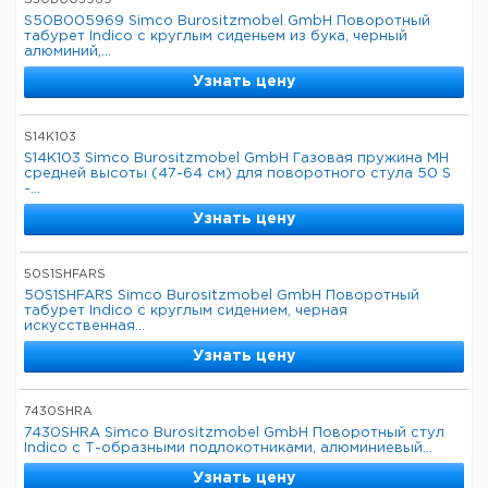
S50B005969
S50B005969 Simco Burositzmobel GmbH Поворотный
табурет Indico с круглым сиденьем из бука, черный
алюминий,...
Узнать цену
S14K103
S14K103 Simco Burositzmobel GmbH Газовая пружина MH
средней высоты (47-64 см) для поворотного стула 50 S
-...
Узнать цену
50S1SHFARS
50S1SHFARS Simco Burositzmobel GmbH Поворотный
табурет Indico с круглым сидением, черная
искусственная...
Узнать цену
7430SHRA
7430SHRA Simco Burositzmobel GmbH Поворотный стул
Indico с Т-образными подлокотниками, алюминиевый...
Узнать цену