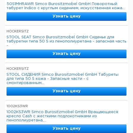
50S1MHRAWR Simco Burositzmobel GmbH Поворотный
табурет Indico с круглым сидением, искусственная кожа...
Узнать цену
HOCKERSITZ
STOOL SEAT Simco Burositzmobel GmbH Сиденье для
табуретки типа 50 S из пенополиуретана - запасная часть
-
Узнать цену
HOCKERSITZ
STOOL СИДЕНИЯ Simco Burositzmobel GmbH Табуреты
для типа 50 S кожа - Запасные части - с
смонтированным...
Узнать цену
1002KS3WR
1002KS3WR Simco Burositzmobel GmbH Вращающееся
кресло Cash с жесткими подлокотниками из
пенополиуретана,...
Узнать цену