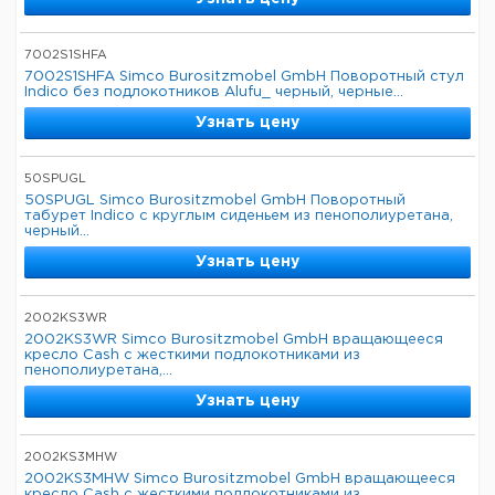
7002S1SHFA
7002S1SHFA Simco Burositzmobel GmbH Поворотный стул
Indico без подлокотников Alufu_ черный, черные...
Узнать цену
50SPUGL
50SPUGL Simco Burositzmobel GmbH Поворотный
табурет Indico с круглым сиденьем из пенополиуретана,
черный...
Узнать цену
2002KS3WR
2002KS3WR Simco Burositzmobel GmbH вращающееся
кресло Cash с жесткими подлокотниками из
пенополиуретана,...
Узнать цену
2002KS3MHW
2002KS3MHW Simco Burositzmobel GmbH вращающееся
кресло Cash с жесткими подлокотниками из