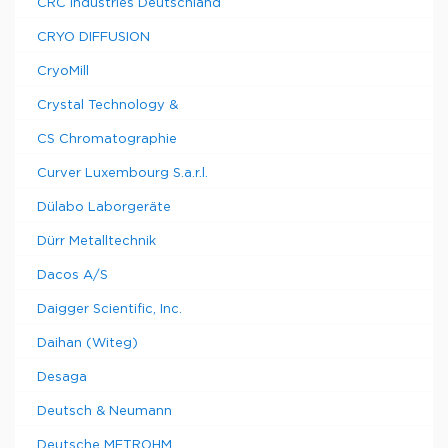
CRC Industries Deutschland
CRYO DIFFUSION
CryoMill
Crystal Technology &
CS Chromatographie
Curver Luxembourg S.a.r.l.
Dülabo Laborgeräte
Dürr Metalltechnik
Dacos A/S
Daigger Scientific, Inc.
Daihan (Witeg)
Desaga
Deutsch & Neumann
Deutsche METROHM