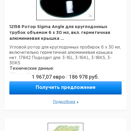
12158 Ротор Sigma Angle для круглодонных
трубок объемом 6 x 30 мл, вкл. герметичная
алюминиевая крышка ...
Угловой ротор для круглодонных пробирок 6 х 30 мл,
включительно герметичная алюминиевая крышка
нет. 17842
Подходит для: 3-16L, 3-16KL, 3-18KS, 3-
30KS
Технические данные:
Объем образца позиции:
30 мл
1 967,07
евро
186 978
руб.
/
Количество позиций образца:
6
Получить предложение
Подробнее