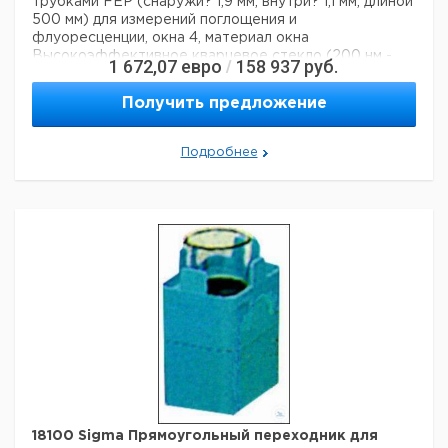
трубками FEP (снаружи? 1,9 мм, внутри? 1,1 мм, длиной
PP, для 2 ПЦР-
500 мм) для измерений поглощения и
стрипов (8 х 0,2
1
6287696
флуоресценции, окна 4, материал окна
мл), вкл.
Высокоэффективное кварцевое стекло (200 нм -
крышка, ПС
1 672,07
евро
158 937
руб.
/
2500 нм), объем 110 мкл; длина пути: 1 мм и 10 мм,
Угловой ротор,
внешние размеры 35 х 12,5 х 12,5 мм, апертура (В x
ПП, 12 x 1,5 / 2,0
Получить предложение
Ш): 11 х 6 мм / 11 х 1 мм; высота центра: 8,5 мм
мл, для
Данные для перевозки (реальные данные могут
1
6287697
пробирок с
отличаться)
Подробнее
фильтром, вкл.
Вес брутто:
60 г
крышка, ПС
Ширина упаковки:
0,089 м
Микро-
Высота упаковки:
0,024 м
гематокритный
Глубина упаковки:
0,088 м
ротор,
алюминий, для
1
6234820
24 капилляров
диам. 1,3 х 50 мм,
19 мкл, вкл.
крышка
Крышка, ПС, для
угловых
1
6234823
роторов
18100 Sigma Прямоугольный переходник для