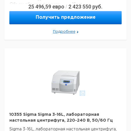
Объем образца позиции:
15 мл
25 496,59
евро
2 423 550
руб.
/
Количество позиций образца:
12
Получить предложение
Подробнее
10355 Sigma Sigma 3-16L, лабораторная
настольная центрифуга, 220-240 В, 50/60 Гц
Sigma 3-16L, лабораторная настольная центрифуга,