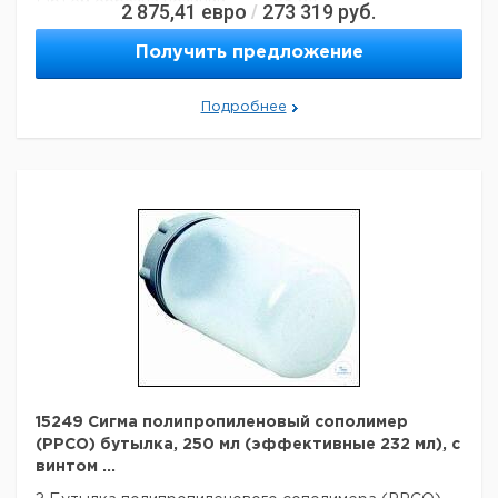
Объем образца позиции:
85 мл
2 875,41
евро
273 319
руб.
/
Количество позиций образца:
6
Получить предложение
Подробнее
15249 Сигма полипропиленовый сополимер
(PPCO) бутылка, 250 мл (эффективные 232 мл), с
винтом ...