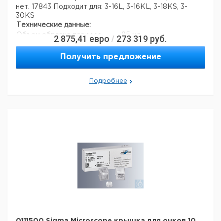
нет. 17843
Подходит для: 3-16L, 3-16KL, 3-18KS, 3-
30KS
Технические данные:
Объем образца позиции:
85 мл
2 875,41
евро
273 319
руб.
/
Количество позиций образца:
6
Получить предложение
Подробнее