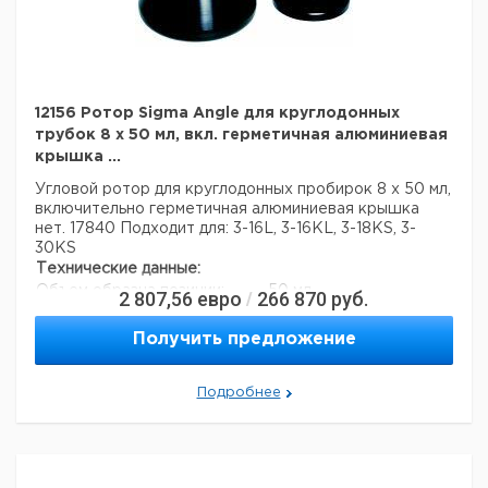
12156 Ротор Sigma Angle для круглодонных
трубок 8 x 50 мл, вкл. герметичная алюминиевая
крышка ...
Угловой ротор для круглодонных пробирок 8 х 50 мл,
включительно герметичная алюминиевая крышка
нет. 17840
Подходит для: 3-16L, 3-16KL, 3-18KS, 3-
30KS
Технические данные:
Объем образца позиции:
50 мл
2 807,56
евро
266 870
руб.
/
Количество позиций образца:
8
Получить предложение
Подробнее