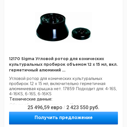
12170 Sigma Угловой ротор для конических
культуральных пробирок объемом 12 x 15 мл, вкл.
герметичный алюминий ...
Угловой ротор для конических культуральных
пробирок 12 x 15 мл,
включительно герметичная
алюминиевая крышка нет. 17859
Подходит для: 4-16S,
4-16KS, 6-16S, 6-16KS
Технические данные:
Объем образца позиции:
15 мл
25 496,59
евро
2 423 550
руб.
/
Количество позиций образца:
12
Получить предложение