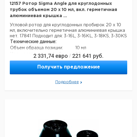
12157 Ротор Sigma Angle для круглодонных
трубок объемом 20 x 10 мл, вкл. герметичная
алюминиевая крышка ...
Угловой ротор для круглодонных пробирок 20 x 10
мл,
включительно герметичная алюминиевая крышка
нет. 17841
Подходит для: 3-16L, 3-16KL, 3-18KS, 3-30KS
Технические данные:
Объем образца позиции:
10 мл
Количество позиций образца:
20
2 331,74
евро
221 641
руб.
/
Получить предложение
Подробнее