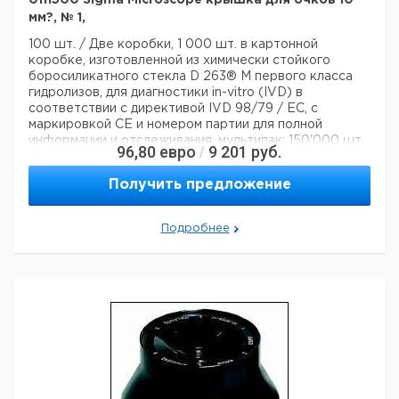
0111500 Sigma Microscope крышка для очков 10
мм?, № 1,
100 шт. / Две коробки, 1 000 шт. в картонной
коробке, изготовленной из химически стойкого
боросиликатного стекла D 263® M первого класса
гидролизов, для диагностики in-vitro (IVD) в
соответствии с директивой IVD 98/79 / EC, с
маркировкой CE и номером партии для полной
информации и отслеживания, мультипак: 150'000 шт.
96,80
евро
9 201
руб.
/
Технические данные:
Диаметр:
10 мм
Получить предложение
Материал:
Боросиликатное стекло 3.3
Код EAN:
4250317300652
Данные для перевозки (реальные данные могут
Подробнее
отличаться)