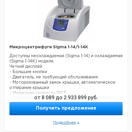
Микроцентрифуги Sigma 1-14/1-14K
Доступны неохлаждаемая (Sigma 1-14) и охлаждаемая
(Sigma 1-14K) модели.
Четкий дисплей
- Большие кнопки
- Двигатель, не требующий обслуживания
- Моторизованный замок крышки, автоматическое
отпирание крышки
- Индикация скорости/RCF
от
8 089
до
2 933 899
руб.
- Две кривые ускорения и торможения, мягкие или
быстрые
Получить предложение
- Окно в крышке для независимого измерения
скорости
- Контроль превышения скорости
Подробнее
- Изготовлены в соответствии с EN 61010-2-020
Охлаждаемая центрифуга Sigma 1-14K