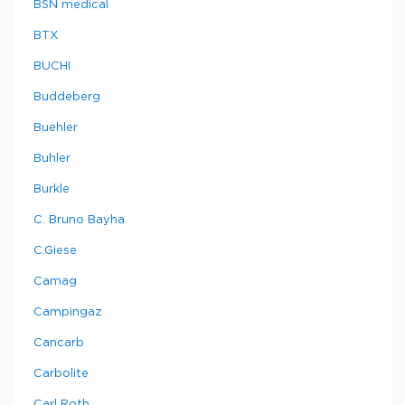
BSN medical
BTX
BUCHI
Buddeberg
Buehler
Buhler
Burkle
C. Bruno Bayha
C.Giese
Camag
Campingaz
Cancarb
Carbolite
Carl Roth