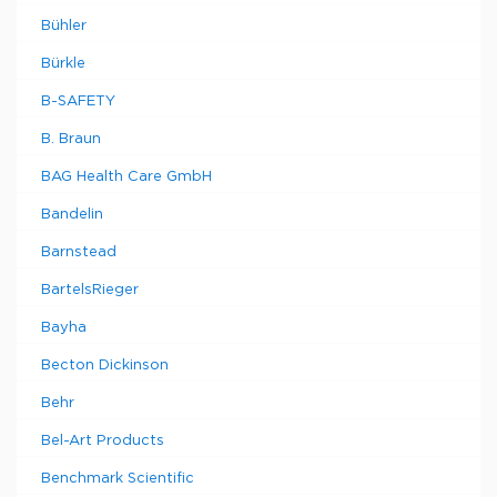
Bühler
Bürkle
B-SAFETY
B. Braun
BAG Health Care GmbH
Bandelin
Barnstead
BartelsRieger
Bayha
Becton Dickinson
Behr
Bel-Art Products
Benchmark Scientific