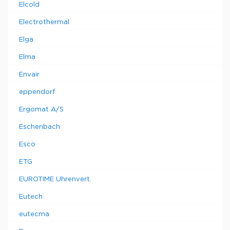
Elcold
Electrothermal
Elga
Elma
Envair
eppendorf
Ergomat A/S
Eschenbach
Esco
ETG
EUROTIME Uhrenvert.
Eutech
eutecma