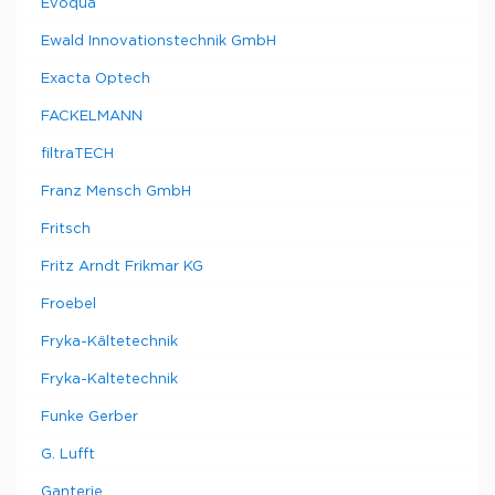
Evoqua
Ewald Innovationstechnik GmbH
Exacta Optech
FACKELMANN
filtraTECH
Franz Mensch GmbH
Fritsch
Fritz Arndt Frikmar KG
Froebel
Fryka-Kältetechnik
Fryka-Kaltetechnik
Funke Gerber
G. Lufft
Ganterie