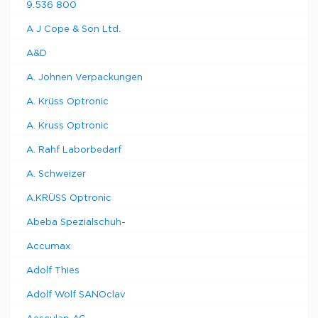
9.536 800
A J Cope & Son Ltd.
A&D
A. Johnen Verpackungen
A. Krüss Optronic
A. Kruss Optronic
A. Rahf Laborbedarf
A. Schweizer
A.KRÜSS Optronic
Abeba Spezialschuh-
Accumax
Adolf Thies
Adolf Wolf SANOclav