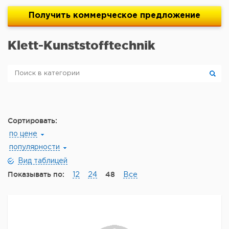
Получить
коммерческое
предложение
Klett-Kunststofftechnik
Сортировать:
по цене
популярности
Вид таблицей
Показывать по:
48
12
24
Все