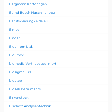
Bergmann Kartonagen
Bernd Bosch Maschinenbau
Berufskleidung24.de e.K.
Bimos
Binder
Biochrom Ltd.
BioFroxx
biomedis Vertriebsges. mbH
Biosigma S.r.l.
biostep
BioTek Instruments
Birkenstock
Bischoff Analysentechnik