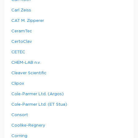
Carl Zeiss
CAT M. Zipperer
CeramTec
CertoClav
CETEC
CHEM-LAB n.v.
Cleaver Scientific
Clipox
Cole-Parmer Ltd. (Argos)
Cole-Parmer Ltd. (ET Stua)
Consort
Coolike-Regnery
Corning