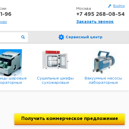
Войти
сии
Москва
1-96
+7 495 268-08-54
Заказать звонок
онах
Сервисный центр
ницы шаровые
Сушильные шкафы
Вакуумные насосы
бораторные
сухожаровые
лабораторные
анетарные
лабораторные
диафрагменные
мембранные
Получить
коммерческое
предложение