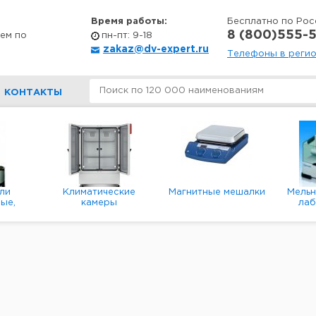
Время работы:
Бесплатно по Рос
8 (800)555-5
ем по
пн-пт: 9-18
zakaz@dv-expert.ru
Телефоны в реги
КОНТАКТЫ
ли
Климатические
Магнитные мешалки
Мель
ые,
камеры
ла
е,
пл
ые