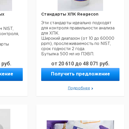
40916
34641
ых
Стандарты ХПК Reagecon
Эти стандарты идеально подходят
для контроля правильности анализа
 NIST,
для ХПК.
контроля,
Широкий диапазон (от 10 до 60000
ppm), прослеживаемость по NIST,
арты
срок годности 2 года.
Бутылка 500 мл из ПЭВП.
4
руб.
от
20 610
до
48 071
руб.
Цена
Предел
Кол-
ов.
Кат.
с
жение
Тип
Получить предложение
измерений
во в
 могут
номер
НДС,
мг/л
упак.
евро
COD10
10
1
4012235
Подробнее
COD20
20
1
6286181
Цена
Цена
ол-
COD50
50
1
6234998
Кат.
с
с
Срок
о в
номер
НДС,
НДС,
COD100
поставки
100
1
6234999
пак.
евро
руб
COD200
200
1
6206516
COD500
500
1
6234552
4012213
COD600
600
1
6206517