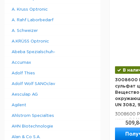
A. Kruss Optronic
A. Rahf Laborbedarf
A. Schweizer
A.KRÜSS Optronic
Abeba Spezialschuh-
Accumax
В нали
Adolf Thies
3008600 
Adolf Wolf SANOclav
сульфат ц
Вещество
Aesculap AG
окружающ
UN 3082, 9, 
Agilent
3008600 Р
Ahlstrom Specialties
цинка 0,1 
509,8
опасное д
AHN Biotechnologie
жидкое, NAG
Полу
Alan & Co S.A.