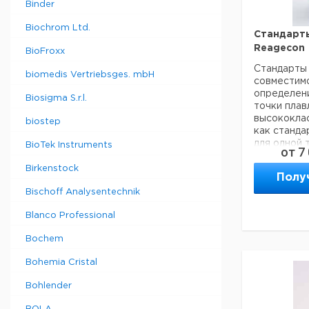
мкС/см
Binder
100000
5
Biochrom Ltd.
мкС/см
Стандарты
450000
Reagecon
BioFroxx
5
мкС/см
Стандарты 
biomedis Vertriebsges. mbH
совместимо
определен
Biosigma S.r.l.
точки плав
высококла
biostep
как станда
для одной 
BioTek Instruments
от
7
набор из 3
Стеклянные
Birkenstock
Полу
включают 3 
Bischoff Analysentechnik
Blanco Professional
Тип
Bochem
Bohemia Cristal
RMP048
Bohlender
RMP082