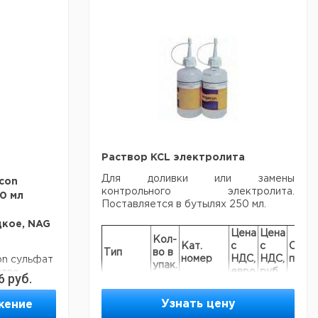
Раствор KCL электролита
Для доливки или замены
con
контрольного электролита.
00 мл
Поставляется в бутылях 250 мл.
кое, NAG
Цена
Цена
Кол-
Кат.
с
с
Срок
Тип
во в
номер
НДС,
НДС,
поста
n сульфат
упак.
евро
руб
ство
6
руб.
среды,
3 моль/л
 (-)
KCL, без
Узнать цену
жение
ионов
1
9040957