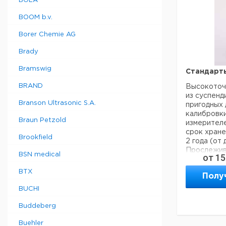
BOLA
RMP122
BOOM b.v.
Borer Chemie AG
RMP132
Brady
RMP159
Bramswig
Стандарт
BRAND
Высокоточ
RMP236
из суспен
Branson Ultrasonic S.A.
пригодных 
RMP284
калибровки
Braun Petzold
измерителе
срок хране
Brookfield
RMPSET1
2 года (от 
Прослежив
BSN medical
от
15
US EPA и и
ISO 7027.
BTX
RMPSET2
Полу
Бутылки из
Доступны д
BUCHI
- Ratio дл
рассеянног
Buddeberg
углом 90 °
под
Buehler