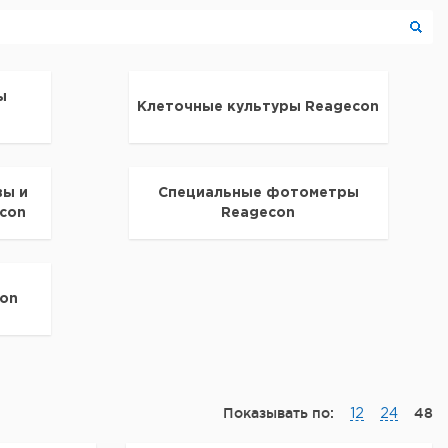
ы
Клеточные культуры Reagecon
ы и
Специальные фотометры
con
Reagecon
con
Показывать по:
48
12
24