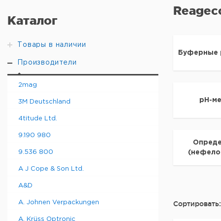
Reagec
Каталог
Товары в наличии
Буферные 
Производители
2mag
pH-м
3M Deutschland
4titude Ltd.
9.190 980
Опреде
9.536 800
(нефело
A J Cope & Son Ltd.
A&D
A. Johnen Verpackungen
Сортировать:
A. Krüss Optronic