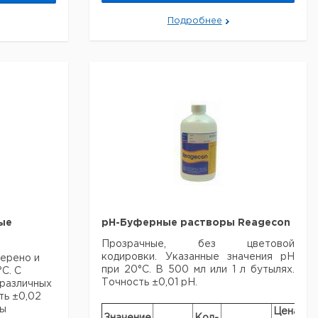
серебра,
250 мл
Подробнее
3 моль/л
KCL,
насыщен
1
9040958
AgCl,
250 мл
Рекомендуем купить по низкой цене.
ые
pH-Буферные растворы Reagecon
Прозрачные, без цветовой
кодировки. Указанные значения pH
ерено и
при 20°C. В 500 мл или 1 л бутылях.
С. С
Точность ±0,01 pH.
 различных
ть ±0,02
ры
Цена
Це