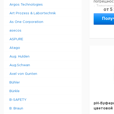
погрешност
Argos Technologies
- Зависимо
от
5
годности о
Art Prozess & Labortechnik
этикетке.
Полу
- Все стан
As One Corporation
являются б
- Поставл
asecos
бутылях из
плотности.
ASPURE
Atago
О
Тип
Aug. Hulden
м
Aug.Schwan
1.3 мкС/
2
см
Axel von Gunten
5 мкС/
5
Bühler
см
10 мкС/
Bürkle
5
см
20 мкС/
B-SAFETY
5
pH-Буфер
см
цветовой
B. Braun
50 мкС/
5