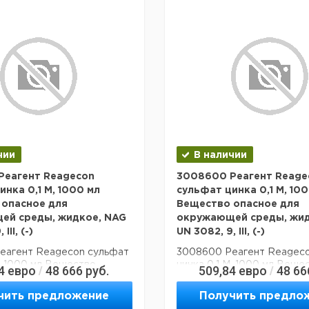
чии
В наличии
Реагент Reagecon
3008600 Реагент Reage
инка 0,1 М, 1000 мл
сульфат цинка 0,1 М, 10
 опасное для
Вещество опасное для
ей среды, жидкое, NAG
окружающей среды, жид
III, (-)
UN 3082, 9, III, (-)
еагент Reagecon сульфат
3008600 Реагент Reageco
М, 1000 мл Вещество
цинка 0,1 М, 1000 мл Веще
4
евро
48 666
руб.
509,84
евро
48 66
/
/
ля окружающей среды,
опасное для окружающей 
 UN 3082, 9, III, (-)
жидкое, NAG UN 3082, 9, III,
чить предложение
Получить предло