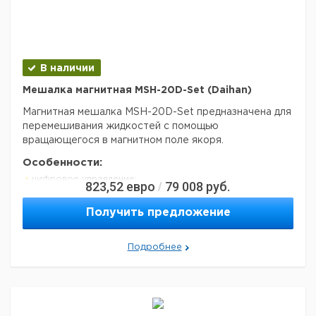
покрытием
Мешалка магнитная
сталь,
IKA C-MAG HS 7 с
0003581200
покрытая
Материал корпуса
подогревом
порошковой
краской
В наличии
Вес (кг)
2,8
220 В, 50/60
Мешалка магнитная MSH-20D-Set (Daihan)
Электропитание
Гц
Магнитная мешалка MSH-20D-Set предназначена для
перемешивания жидкостей с помощью
вращающегося в магнитном поле якоря.
Особенности:
цифровое управление;
823,52
евро
79 008
руб.
/
ЖК-дисплей;
перемешивание с возможностью подогрева пробы;
Получить предложение
наличие таймера;
повышенная стабильность работы;
Подробнее
химически стойкое керамическое покрытие платформы;
корпус из стали, покрытой порошковой краской;
устойчивость к скачкам напряжения в сети;
высокая точность установки/контроля режимов
перемешивания и нагрева;