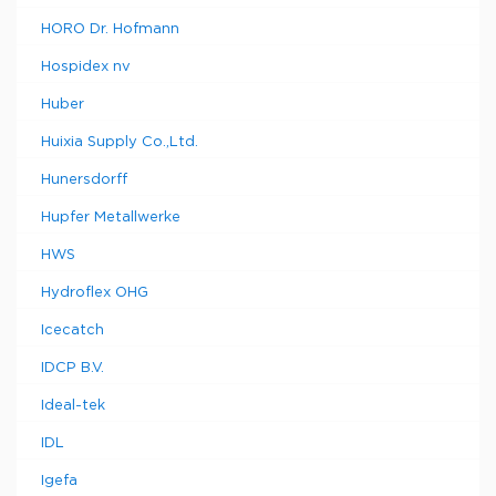
HORO Dr. Hofmann
Hospidex nv
Huber
Huixia Supply Co.,Ltd.
Hunersdorff
Hupfer Metallwerke
HWS
Hydroflex OHG
Icecatch
IDCP B.V.
Ideal-tek
IDL
Igefa