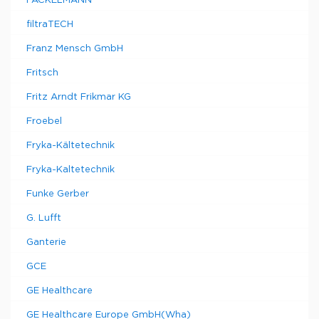
FACKELMANN
filtraTECH
Franz Mensch GmbH
Fritsch
Fritz Arndt Frikmar KG
Froebel
Fryka-Kältetechnik
Fryka-Kaltetechnik
Funke Gerber
G. Lufft
Ganterie
GCE
GE Healthcare
GE Healthcare Europe GmbH(Wha)