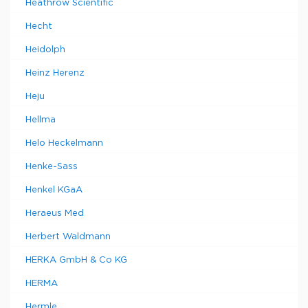
Heathrow Scientific
Hecht
Heidolph
Heinz Herenz
Heju
Hellma
Helo Heckelmann
Henke-Sass
Henkel KGaA
Heraeus Med
Herbert Waldmann
HERKA GmbH & Co KG
HERMA
Hermle