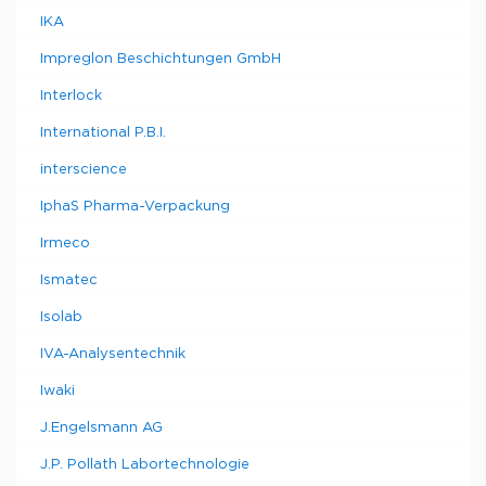
IKA
Impreglon Beschichtungen GmbH
Interlock
International P.B.I.
interscience
IphaS Pharma-Verpackung
Irmeco
Ismatec
Isolab
IVA-Analysentechnik
Iwaki
J.Engelsmann AG
J.P. Pollath Labortechnologie