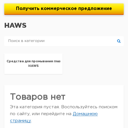
Получить
коммерческое
предложение
HAWS
Средства для промывания глаз
HAWS
Товаров нет
Эта категория пустая. Воспользуйтесь поиском
по сайту, или перейдите на
Домашнюю
страницу
.