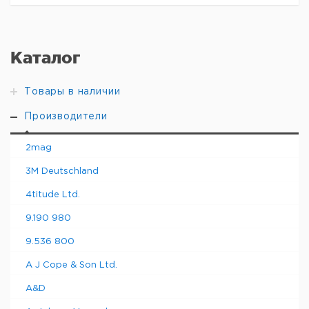
Каталог
Товары в наличии
Производители
2mag
3M Deutschland
4titude Ltd.
9.190 980
9.536 800
A J Cope & Son Ltd.
A&D