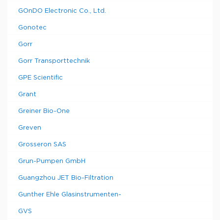
GOnDO Electronic Co., Ltd.
Gonotec
Gorr
Gorr Transporttechnik
GPE Scientific
Grant
Greiner Bio-One
Greven
Grosseron SAS
Grun-Pumpen GmbH
Guangzhou JET Bio-Filtration
Gunther Ehle Glasinstrumenten-
GVS