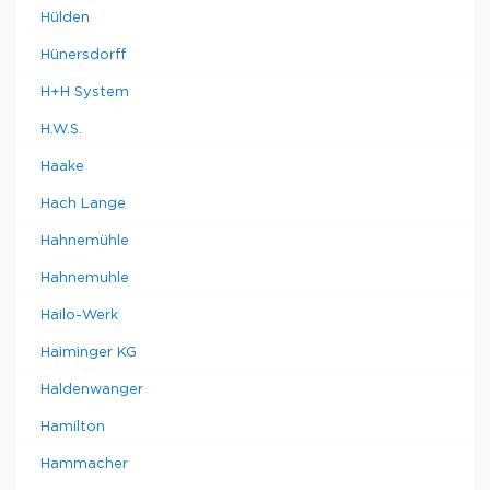
Hülden
Hünersdorff
H+H System
H.W.S.
Haake
Hach Lange
Hahnemühle
Hahnemuhle
Hailo-Werk
Haiminger KG
Haldenwanger
Hamilton
Hammacher