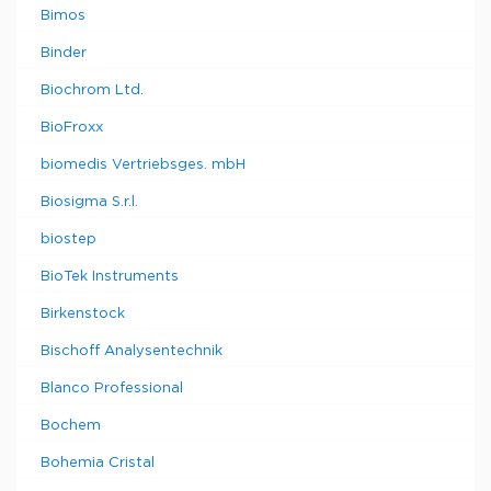
Bimos
Binder
Biochrom Ltd.
BioFroxx
biomedis Vertriebsges. mbH
Biosigma S.r.l.
biostep
BioTek Instruments
Birkenstock
Bischoff Analysentechnik
Blanco Professional
Bochem
Bohemia Cristal