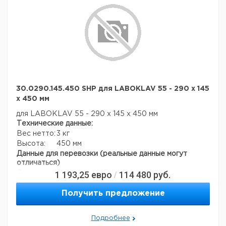
LABOKLAV
Паровый
Автоклав со
25 B
стерилизатор
свойствами
Жидкостный
1
9842466
SHP Laboklav
моделей MS и
Паровый
стерилизатор со
80 MSV
V
стерилизатор
встроенной
Паровый
Автоклав со
SHP
системой
1
9842441
стерилизатор
свойствами
LABOKLAV
быстрого
1
9842467
SHP Laboklav
моделей MSL и
25 M
воздушного
80 MSLV
VM
охлаждения
30.0290.145.450 SHP для LABOKLAV 55 - 290 x 145
Паровый
Вакуумный
Все принадлежности доступны по запросу.
стерилизатор
стерилизатор со
x 450 мм
SHP
встроенной
1
9842442
для LABOKLAV 55 - 290 x 145 x 450 мм
LABOKLAV
вакуумной
Технические данные:
25 V
системой
Вес нетто:
3 кг
Комбинированная
Высота:
450 мм
система со
Паровый
Данные для перевозки (реальные данные могут
стандартной
стерилизатор
отличаться)
системой
SHP
1
9842443
1 193,25
евро
114 480
руб.
Страна происхождения:
быстрого
Германия
/
LABOKLAV
охлаждения и
Вес брутто:
5 кг
25 MV
вакуумной
Получить предложение
системой
Подробнее
Принадлежности к паровым стерилизаторам