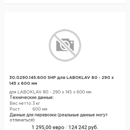
Laboklav 25
Цена
Цена
Кол-
Кат.
с
с
Срок
Описание
во в
номер
НДС,
НДС,
поставки
упак.
евро
руб
Принтер для
распечатки
параметров
1
9842450
цикла
стерилизации
Программное
обеспечение
для считывания,
30.0290.145.600 SHP для LABOKLAV 80 - 290 x
отображения и
145 x 600 мм
запоминания
всех
1
9842451
для LABOKLAV 80 - 290 x 145 x 600 мм
важнейших
Технические данные:
параметров
Вес нетто:
3 кг
процесса, с
Рост:
600 мм
сетевыми
Данные для перевозки (реальные данные могут
возможностями
отличаться)
Штатив для
1 295,00
евро
124 242
руб.
Страна происхождения:
Германия
/
контейнеров с
1
9842453