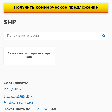
Получить
коммерческое
предложение
SHP
Автоклавы и стерилизаторы
SHP
Сортировать:
по цене
популярности
Вид таблицей
Показывать по:
48
12
24