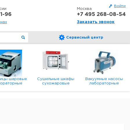
Войти
сии
Москва
1-96
+7 495 268-08-54
Заказать звонок
онах
Сервисный центр
ницы шаровые
Сушильные шкафы
Вакуумные насосы
бораторные
сухожаровые
лабораторные
анетарные
лабораторные
диафрагменные
мембранные