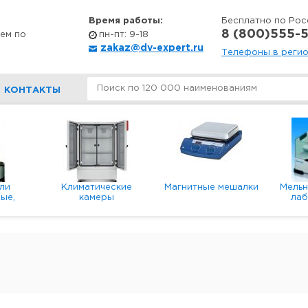
Время работы:
Бесплатно по Рос
8 (800)555-5
ем по
пн-пт: 9-18
zakaz@dv-expert.ru
Телефоны в реги
КОНТАКТЫ
ли
Климатические
Магнитные мешалки
Мель
ые,
камеры
ла
е,
пл
ые