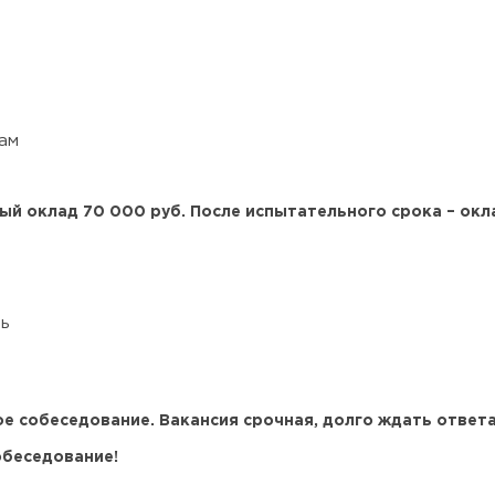
ам
ый оклад 7
0 000 руб.
После испытательного срока – окла
ть
ое собеседование.
Вакансия срочная
, долго ждать ответа
обеседование!